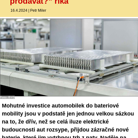
prodávat?” říká
- Ostatní
16.4.2024
|
Petr Miler
Diskuzní fórum
Sledujte nás!
Foto: BYD
Mohutné investice automobilek do bateriové
mobility jsou v podstatě jen jednou velkou sázkou
na to, že dřív, než se celá iluze elektrické
budoucnosti aut rozsype, přijdou zázračné nové
baterie, které jim vytrhnou trh z paty. Naděje na