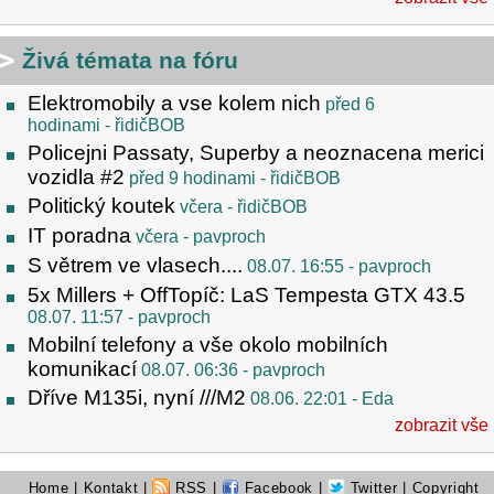
Živá témata na fóru
Elektromobily a vse kolem nich
před 6
hodinami
- řidičBOB
Policejni Passaty, Superby a neoznacena merici
vozidla #2
před 9 hodinami
- řidičBOB
Politický koutek
včera
- řidičBOB
IT poradna
včera
- pavproch
S větrem ve vlasech....
08.07. 16:55
- pavproch
5x Millers + OffTopíč: LaS Tempesta GTX 43.5
08.07. 11:57
- pavproch
Mobilní telefony a vše okolo mobilních
komunikací
08.07. 06:36
- pavproch
Dříve M135i, nyní ///M2
08.06. 22:01
- Eda
zobrazit vše
Home
|
Kontakt
|
RSS
|
Facebook
|
Twitter
| Copyright