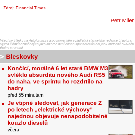
Zdroj:
Financial Times
Petr Miler
Všechny články na Autoforum.cz jsou komentáře vyjadřující stanovisko redakce či autora.
Vyjma článků označených jako inzerce není obsah sponzorován ani jinak obdobně ovlivněn
třetími stranami.
Bleskovky
Končící, morálně 6 let staré BMW M3
svléklo absurditu nového Audi RS5
do naha, ve sprintu ho rozdrtilo na
hadry
před 55 minutami
Je vtipné sledovat, jak generace Z
po letech „elektrické výchovy”
najednou objevuje nenapodobitelné
kouzlo dieselů
včera