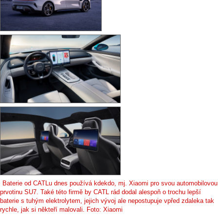
Baterie od CATLu dnes používá kdekdo, mj. Xiaomi pro svou automobilovou
prvotinu SU7. Také této firmě by CATL rád dodal alespoň o trochu lepší
baterie s tuhým elektrolytem, jejich vývoj ale nepostupuje vpřed zdaleka tak
rychle, jak si někteří malovali. Foto: Xiaomi