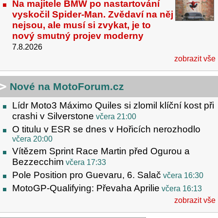
Na majitele BMW po nastartování
vyskočil Spider-Man. Zvědaví na něj
nejsou, ale musí si zvykat, je to
nový smutný projev moderny
7.8.2026
zobrazit vše
Nové na MotoForum.cz
Lídr Moto3 Máximo Quiles si zlomil klíční kost při
crashi v Silverstone
včera 21:00
O titulu v ESR se dnes v Hořicích nerozhodlo
včera 20:00
Vítězem Sprint Race Martin před Ogurou a
Bezzecchim
včera 17:33
Pole Position pro Guevaru, 6. Salač
včera 16:30
MotoGP-Qualifying: Převaha Aprilie
včera 16:13
zobrazit vše