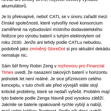
akumulátorů.
Je to překvapivé, neboť CATL se v únoru zařadil mezi
čínské společnosti, které vytvořily nové konsorcium
zaměřené na vybudování místního dodavatelského
řetězce pro výrobu baterií s tuhým elektrolytem od
roku 2030. Jenže ani tehdy podle CATLu nebudou,
podobně jako
zmíněný StoreDot
si pro aktuální dekádu
nemaluje nic.
Sám šéf firmy Robin Zeng v
rozhovoru pro Financial
Times
uvedl, že nasazení takových baterií v horizontu
jednotek let není reálné. Je sice příznivcem celého
konceptu, v tuto chvíli ale před vývojáři stále stojí
kritické problémy, které se nedaří vyřešit. Problém mají
tyto baterie podle Zenga hlavně pod vysokou zátěží.
Jakmile se baterie opakovaně rychle vybíjí a nabíjí,
mají velmi krátkou životnost. Podle něj dnes vydrží