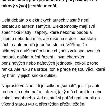
takový vývoj je stále menší.
Celá debata o elektrických autech vlastně není
debatou o autech samých. Elektromobily mají své
specifické klady i zápory, které někomu budou a
jinému nebudou milé, ale ruku na srdce - podstata
těchto automobilů je pořád stejná. Věříme, že
některým nadšencům bude chybět zvuk spalovacích
motorů, dalším ruční řazení, jiným charakter
benzinových nebo naftových jednotek, cokoli z toho
ranku. Ale ruku na srdce, tohle přece nejsou věci, které
by bránily jejich široké oblibě.
Naprosté většině lidí je celkem „šumák”, jestli je auto
na benzin nebo naftu, jak zní, jaký má charakter nebo
cokoli podobného. A ti ostatní si pořád umí koupit na
víkend starou M3 a přes týden přežít ježdění