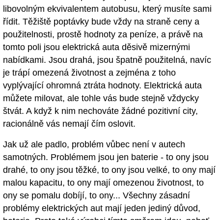
libovolným ekvivalentem autobusu, který musíte sami
řídit. Těžiště poptávky bude vždy na straně ceny a
použitelnosti, prostě hodnoty za peníze, a právě na
tomto poli jsou elektrická auta děsivě mizernými
nabídkami. Jsou drahá, jsou špatně použitelná, navíc
je trápí omezená životnost a zejména z toho
vyplývající ohromná ztráta hodnoty. Elektrická auta
můžete milovat, ale tohle vás bude stejně vždycky
štvát. A když k nim nechováte žádné pozitivní city,
racionálně vás nemají čím oslovit.
Jak už ale padlo, problém vůbec není v autech
samotných. Problémem jsou jen baterie - to ony jsou
drahé, to ony jsou těžké, to ony jsou velké, to ony mají
malou kapacitu, to ony mají omezenou životnost, to
ony se pomalu dobíjí, to ony... Všechny zásadní
problémy elektrických aut mají jeden jediný důvod,