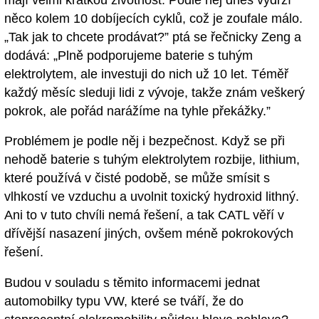
něco kolem 10 dobíjecích cyklů, což je zoufale málo.
„Tak jak to chcete prodávat?” ptá se řečnicky Zeng a
dodává: „Plně podporujeme baterie s tuhým
elektrolytem, ale investuji do nich už 10 let. Téměř
každý měsíc sleduji lidi z vývoje, takže znám veškerý
pokrok, ale pořád narážíme na tyhle překážky.”
Problémem je podle něj i bezpečnost. Když se při
nehodě baterie s tuhým elektrolytem rozbije, lithium,
které používá v čisté podobě, se může smísit s
vlhkostí ve vzduchu a uvolnit toxický hydroxid lithný.
Ani to v tuto chvíli nemá řešení, a tak CATL věří v
dřívější nasazení jiných, ovšem méně pokrokových
řešení.
Budou v souladu s těmito informacemi jednat
automobilky typu VW, které se tváří, že do