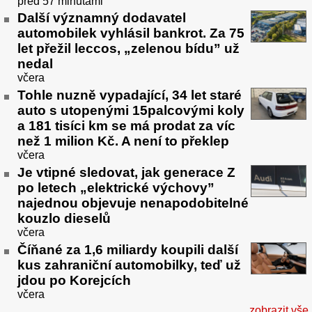
před 57 minutami
Další významný dodavatel
automobilek vyhlásil bankrot. Za 75
let přežil leccos, „zelenou bídu” už
nedal
včera
Tohle nuzně vypadající, 34 let staré
auto s utopenými 15palcovými koly
a 181 tisíci km se má prodat za víc
než 1 milion Kč. A není to překlep
včera
Je vtipné sledovat, jak generace Z
po letech „elektrické výchovy”
najednou objevuje nenapodobitelné
kouzlo dieselů
včera
Číňané za 1,6 miliardy koupili další
kus zahraniční automobilky, teď už
jdou po Korejcích
včera
zobrazit vše