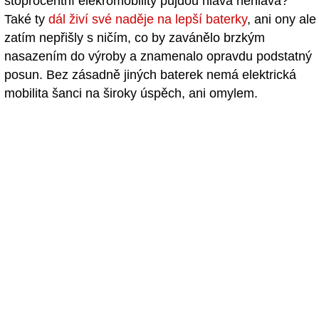
stoprocentní elekromobility půjdou hlava nehlava?
Také ty
dál živí své naděje na lepší baterky
, ani ony ale
zatím nepřišly s ničím, co by zavánělo brzkým
nasazením do výroby a znamenalo opravdu podstatný
posun. Bez zásadně jiných baterek nemá elektrická
mobilita šanci na široky úspěch, ani omylem.