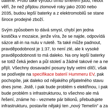
baterie. Proto také výrobci tímto směrem jdou, neboť
věří, že než přijdou zlomové roky jako 2030 nebo
2035, budou lepší baterky a z elektromobilů se stane
široce prodejné zboží.
Svým způsobem to dává smysl, chybí jen jedna
kostička v mozaice, jenže víra, že se najde, odpovídá
sázce all-in na nulu v ruletě. Ta také může padnout,
pravděpodobnost je 1:37, to není zlé, ale k vysoké
pravděpodobnosti to má daleko. Na ony lepší baterky
se totiž čeká jeden a půl století a žádné takové ne a ne
přijít. Všechny dosavadní posuny byly velmi dílčí, však
se podívejte na
specifikace baterií Hummeru EV
, pak
pochopíte, jak daleko od nějakého přijatelného stavu
dnes jsme. Jistě, i pak bude problém s elektřinou, i pak
bude problém s infrastrukturou, to všechno ale má
řešení, známe ho - vezmete pár bilionů, přebudujete
infrastrukturu, postavíte nějaký ten „nový Temelín” a za