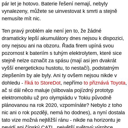
pár let je hotovo. Baterie řešení nemají, nebyly
vynalezeny, můžete se uinvestovat k smrti a stejně
nemusíte mít nic.
Ten pravý problém ale není jen to, že žádné
dramaticky lepší akumulátory dnes nejsou k dispozici,
ony nejsou ani na obzoru. Řada firem upíná svou
pozornost k bateriím s tuhým elektrolytem, které sice
stejně nelze označit za spásu (mají asi jen dvakrát
vyšší energetickou hustotu, to nestačí), podstatným
zlepšením by ale byly. Ani ty ovšem nejsou nikde v
dohledu -
říká to StoreDot
, nepřímo
to přiznává Toyota
,
ač si dál něco maluje (slibovala pojízdný prototyp
elektromobilu už pro olympiádu v Tokiu původně
plánovanou na rok 2020, vzpomínáte? Nebylo z toho
nic ani o rok později, nemá ho dodnes), a nyní dostala
tato vize možná nejtěžší ránu - nikde na horizontu je
nevidí ani čínský CATL, největší světový výrobce