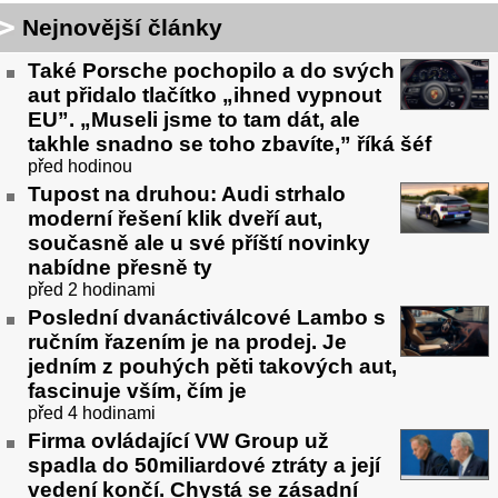
Nejnovější články
Také Porsche pochopilo a do svých
aut přidalo tlačítko „ihned vypnout
EU”. „Museli jsme to tam dát, ale
takhle snadno se toho zbavíte,” říká šéf
před hodinou
Tupost na druhou: Audi strhalo
moderní řešení klik dveří aut,
současně ale u své příští novinky
nabídne přesně ty
před 2 hodinami
Poslední dvanáctiválcové Lambo s
ručním řazením je na prodej. Je
jedním z pouhých pěti takových aut,
fascinuje vším, čím je
před 4 hodinami
Firma ovládající VW Group už
spadla do 50miliardové ztráty a její
vedení končí. Chystá se zásadní