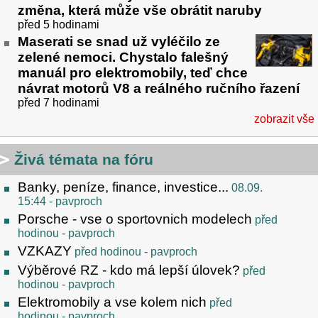
změna, která může vše obrátit naruby
před 5 hodinami
Maserati se snad už vyléčilo ze
zelené nemoci. Chystalo falešný
manuál pro elektromobily, teď chce
návrat motorů V8 a reálného ručního řazení
před 7 hodinami
zobrazit vše
Živá témata na fóru
Banky, peníze, finance, investice...
08.09.
15:44
- pavproch
Porsche - vse o sportovnich modelech
před
hodinou
- pavproch
VZKAZY
před hodinou
- pavproch
Výběrové RZ - kdo má lepší úlovek?
před
hodinou
- pavproch
Elektromobily a vse kolem nich
před
hodinou
- pavproch