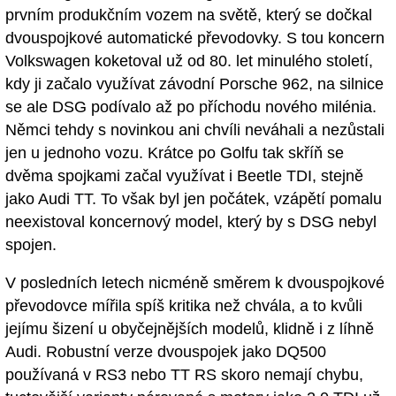
prvním produkčním vozem na světě, který se dočkal
dvouspojkové automatické převodovky. S tou koncern
Volkswagen koketoval už od 80. let minulého století,
kdy ji začalo využívat závodní Porsche 962, na silnice
se ale DSG podívalo až po příchodu nového milénia.
Němci tehdy s novinkou ani chvíli neváhali a nezůstali
jen u jednoho vozu. Krátce po Golfu tak skříň se
dvěma spojkami začal využívat i Beetle TDI, stejně
jako Audi TT. To však byl jen počátek, vzápětí pomalu
neexistoval koncernový model, který by s DSG nebyl
spojen.
V posledních letech nicméně směrem k dvouspojkové
převodovce mířila spíš kritika než chvála, a to kvůli
jejímu šizení u obyčejnějších modelů, klidně i z líhně
Audi. Robustní verze dvouspojek jako DQ500
používaná v RS3 nebo TT RS skoro nemají chybu,