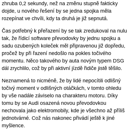
zhruba 0,2 sekundy, než na změnu stupně fakticky
dojde, u nového řešení by se jedna spojka měla
rozepínat ve chvíli, kdy ta druhá je již sepnutá.
Čas potřebný k přeřazení by se tak zredukoval na nulu
tak, že řídicí software převodovky by jednu spojku a
sadu ozubených koleček měl připravenou již dopředu,
pročež by při řazení nedošlo na pokles točivého
momentu. Něco takového by auta novým typem DSG
dál zrychlilo, což by při aktivní jízdě řidiče jistě těšilo.
Neznamená to nicméně, že by lidé nepocítili odlišný
točivý moment v odlišných otáčkách, v tomto ohledu
by vše nadále záviselo na charakteru motoru. Díky
tomu by se Audi osazená novou převodovkou
nechovala jako elektromobily, kde je všechno až příliš
jednotvárné. Což nás nakonec přivádí ještě k jiné
myšlence.