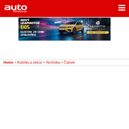
Menu
Home
Rubriky
- Testy aut
- Jízdní dojmy a další testy
- Bleskovky
Home
>
Rubriky a sekce
>
Technika
> Článek
- Představení
- Fascinace a historie
- Život řidiče
- Tuning
- Technika
- Zajímavosti