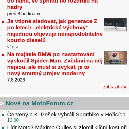
do naha, ve sprintu ho rozdrtilo na
hadry
před 8 hodinami
Je vtipné sledovat, jak generace Z
po letech „elektrické výchovy”
najednou objevuje nenapodobitelné
kouzlo dieselů
včera
Na majitele BMW po nastartování
vyskočil Spider-Man. Zvědaví na něj
nejsou, ale musí si zvykat, je to
nový smutný projev moderny
7.8.2026
zobrazit vše
Nové na MotoForum.cz
Červený a K. Pešek vyhráli Sportbike v Hořicích
10:00
Lídr Moto3 Máximo Quiles si zlomil klíční kost při