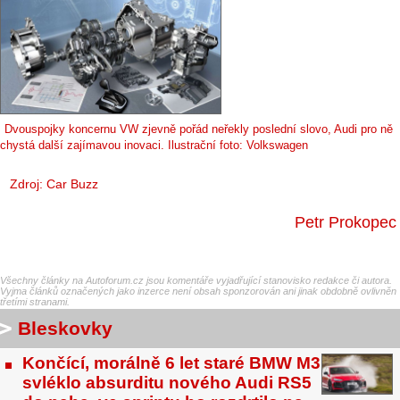
Dvouspojky koncernu VW zjevně pořád neřekly poslední slovo, Audi pro ně
chystá další zajímavou inovaci. Ilustrační foto: Volkswagen
Zdroj:
Car Buzz
Petr Prokopec
Všechny články na Autoforum.cz jsou komentáře vyjadřující stanovisko redakce či autora.
Vyjma článků označených jako inzerce není obsah sponzorován ani jinak obdobně ovlivněn
třetími stranami.
Bleskovky
Končící, morálně 6 let staré BMW M3
svléklo absurditu nového Audi RS5