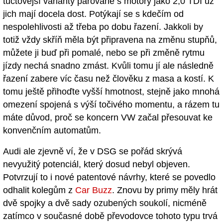
tuctovější varianty párované s motory jako 2,0 TDI už
jich mají docela dost. Potýkají se s kdečím od
nespolehlivosti až třeba po dobu řazení. Jakkoli by
totiž vždy skříň měla být připravena na změnu stupňů,
můžete ji buď při pomalé, nebo se při změně rytmu
jízdy nechá snadno zmást. Kvůli tomu jí ale následně
řazení zabere víc času než člověku z masa a kostí. K
tomu ještě přihoďte vyšší hmotnost, stejně jako mnohá
omezení spojená s výší točivého momentu, a rázem tu
máte důvod, proč se koncern VW začal přesouvat ke
konvenčním automatům.
Audi ale zjevně ví, že v DSG se pořád skrývá
nevyužitý potenciál, který dosud nebyl objeven.
Potvrzují to i nové patentové návrhy, které se povedlo
odhalit kolegům z
Car Buzz
. Znovu by primy měly hrát
dvě spojky a dvě sady ozubených soukolí, nicméně
zatímco v současné době převodovce tohoto typu trvá