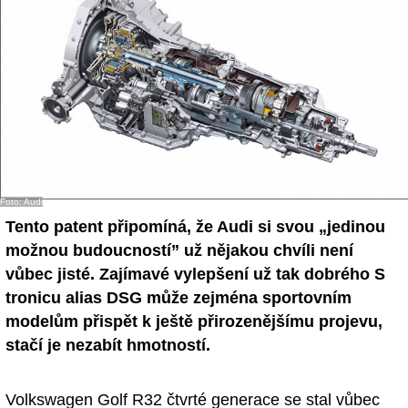
Foto: Audi
Tento patent připomíná, že Audi si svou „jedinou
možnou budoucností” už nějakou chvíli není
vůbec jisté. Zajímavé vylepšení už tak dobrého S
tronicu alias DSG může zejména sportovním
modelům přispět k ještě přirozenějšímu projevu,
stačí je nezabít hmotností.
Volkswagen Golf R32 čtvrté generace se stal vůbec