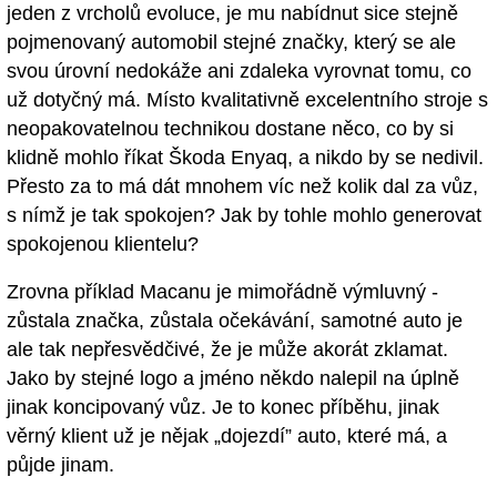
jeden z vrcholů evoluce, je mu nabídnut sice stejně
pojmenovaný automobil stejné značky, který se ale
svou úrovní nedokáže ani zdaleka vyrovnat tomu, co
už dotyčný má. Místo kvalitativně excelentního stroje s
neopakovatelnou technikou dostane něco, co by si
klidně mohlo říkat Škoda Enyaq, a nikdo by se nedivil.
Přesto za to má dát mnohem víc než kolik dal za vůz,
s nímž je tak spokojen? Jak by tohle mohlo generovat
spokojenou klientelu?
Zrovna příklad Macanu je mimořádně výmluvný -
zůstala značka, zůstala očekávání, samotné auto je
ale tak nepřesvědčivé, že je může akorát zklamat.
Jako by stejné logo a jméno někdo nalepil na úplně
jinak koncipovaný vůz. Je to konec příběhu, jinak
věrný klient už je nějak „dojezdí” auto, které má, a
půjde jinam.