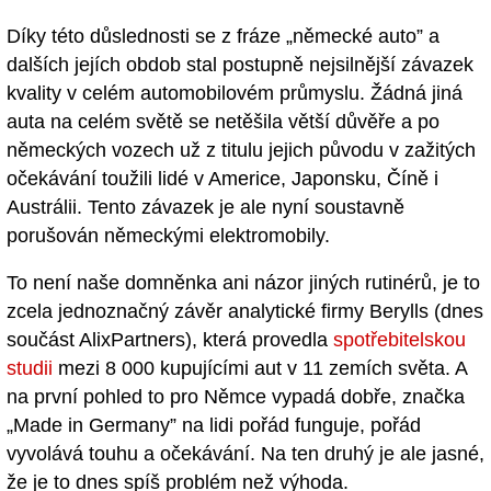
Díky této důslednosti se z fráze „německé auto” a
dalších jejích obdob stal postupně nejsilnější závazek
kvality v celém automobilovém průmyslu. Žádná jiná
auta na celém světě se netěšila větší důvěře a po
německých vozech už z titulu jejich původu v zažitých
očekávání toužili lidé v Americe, Japonsku, Číně i
Austrálii. Tento závazek je ale nyní soustavně
porušován německými elektromobily.
To není naše domněnka ani názor jiných rutinérů, je to
zcela jednoznačný závěr analytické firmy Berylls (dnes
součást AlixPartners), která provedla
spotřebitelskou
studii
mezi 8 000 kupujícími aut v 11 zemích světa. A
na první pohled to pro Němce vypadá dobře, značka
„Made in Germany” na lidi pořád funguje, pořád
vyvolává touhu a očekávání. Na ten druhý je ale jasné,
že je to dnes spíš problém než výhoda.