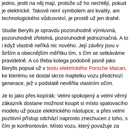
jedno, jestli na něj mají, protože už ho nechtějí, pokud
je elektrické. Takové není symbolem ani kvality, ani
technologického vůdcovství, je prostě už jen drahé.
Studie Berylls je opravdu pozoruhodně výmluvná,
pozoruhodně zřetelná, pozoruhodně jednoznačná. A to
i když vlastně neříká nic nového. Její závěry jsou v
širším a obecnějším měřítku tím, s čím se setkáváme
pravidelně. A co třeba kolega podobně jasně jako
Berylls popsal už v
testu elektrického Porsche Macan
,
ke kterému se dostal skrze majitelku vozu předchozí
generace, jež v podstatě nevěřila vlastním očím.
Je to jako přes kopírák: Velmi spokojený a velmi věrný
zákazník dostane možnost koupit si místo spalovacího
modelu už pouze elektrického nástupce, a přes velmi
pozitivní přístup odchází naprosto znechucen z toho, s
čím je konfrontován. Místo vozu, který považuje za