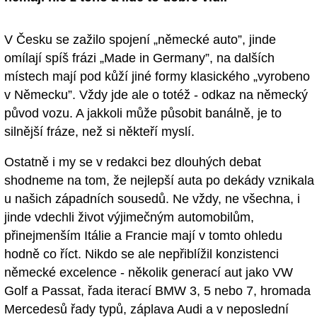
V Česku se zažilo spojení „německé auto”, jinde
omílají spíš frázi „Made in Germany”, na dalších
místech mají pod kůží jiné formy klasického „vyrobeno
v Německu”. Vždy jde ale o totéž - odkaz na německý
původ vozu. A jakkoli může působit banálně, je to
silnější fráze, než si někteří myslí.
Ostatně i my se v redakci bez dlouhých debat
shodneme na tom, že nejlepší auta po dekády vznikala
u našich západních sousedů. Ne vždy, ne všechna, i
jinde vdechli život výjimečným automobilům,
přinejmenším Itálie a Francie mají v tomto ohledu
hodně co říct. Nikdo se ale nepřiblížil konzistenci
německé excelence - několik generací aut jako VW
Golf a Passat, řada iterací BMW 3, 5 nebo 7, hromada
Mercedesů řady typů, záplava Audi a v neposlední