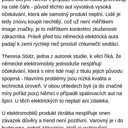
na celé čáře - původ těchto aut vyvolává vysoká
očekávání, která ale samotný produkt neplní. Lidé je
tedy znovu koupit nechtějí, což už není měřítkem
image značky, je to měřítkem konkrétní zkušenosti
zákazníka. Právě před tou německá elektrická auta
padají k zemi rychleji než proslulí chlumečtí sedláci.
Theresa Stütz, jedna z autorek studie, k věci říká, že
německé elektromobily jednoduše nesplňují
očekávání, která s nimi lidé mají z titulu jejich původu
spojená - hlavními problémy jsou nízká kvalita a
technická úroveň. V obou ohledech byli (a do značné
míry pořád jsou) Němci v případě spalovacích aut na
špici. U těch elektrických to neplatí ani zdaleka.
U elektromobilů produkt zkrátka nesplňuje onen
závazek důvěry a trend není pozitivní. Varovný je i do
budoucna, neboť zákazníci, kteří si vyzkoušejí