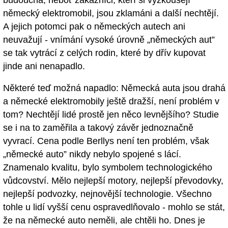
německý elektromobil, jsou zklamáni a další nechtějí.
A jejich potomci pak o německých autech ani
neuvažují - vnímání vysoké úrovně „německých aut”
se tak vytrácí z celých rodin, které by dřív kupovat
jinde ani nenapadlo.
Některé teď možná napadlo: Německá auta jsou drahá
a německé elektromobily ještě dražší, není problém v
tom? Nechtějí lidé prostě jen něco levnějšího? Studie
se i na to zaměřila a takový závěr jednoznačně
vyvrací. Cena podle Berllys není ten problém, však
„německé auto” nikdy nebylo spojené s lácí.
Znamenalo kvalitu, bylo symbolem technologického
vůdcovství. Mělo nejlepší motory, nejlepší převodovky,
nejlepší podvozky, nejnovější technologie. Všechno
tohle u lidí vyšší cenu ospravedlňovalo - mohlo se stát,
že na německé auto neměli, ale chtěli ho. Dnes je