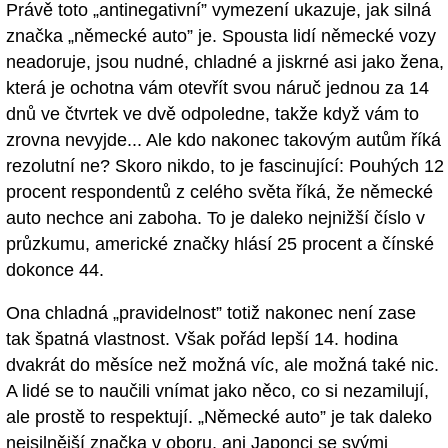
Právě toto „antinegativní” vymezení ukazuje, jak silná
značka „německé auto” je. Spousta lidí německé vozy
neadoruje, jsou nudné, chladné a jiskrné asi jako žena,
která je ochotna vám otevřít svou náruč jednou za 14
dnů ve čtvrtek ve dvě odpoledne, takže když vám to
zrovna nevyjde... Ale kdo nakonec takovým autům říká
rezolutní ne? Skoro nikdo, to je fascinující: Pouhých 12
procent respondentů z celého světa říká, že německé
auto nechce ani zaboha. To je daleko nejnižší číslo v
průzkumu, americké značky hlásí 25 procent a čínské
dokonce 44.
Ona chladná „pravidelnost” totiž nakonec není zase
tak špatná vlastnost. Však pořád lepší 14. hodina
dvakrát do měsíce než možná víc, ale možná také nic.
A lidé se to naučili vnímat jako něco, co si nezamilují,
ale prostě to respektují. „Německé auto” je tak daleko
nejsilnější značka v oboru, ani Japonci se svými