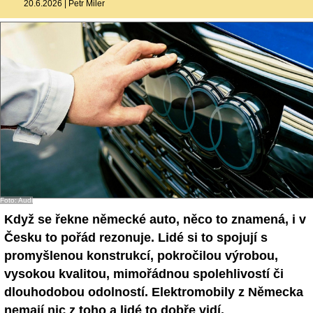
20.6.2026
|
Petr Miler
- Ostatní
Diskuzní fórum
Sledujte nás!
Foto: Audi
Když se řekne německé auto, něco to znamená, i v
Česku to pořád rezonuje. Lidé si to spojují s
promyšlenou konstrukcí, pokročilou výrobou,
vysokou kvalitou, mimořádnou spolehlivostí či
dlouhodobou odolností. Elektromobily z Německa
nemají nic z toho a lidé to dobře vidí.