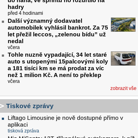
do naha, ve sprintu ho rozdrtilo na
hadry
před 4 hodinami
Další významný dodavatel
automobilek vyhlásil bankrot. Za 75
let přežil leccos, „zelenou bídu” už
nedal
včera
Tohle nuzně vypadající, 34 let staré
auto s utopenými 15palcovými koly
a 181 tisíci km se má prodat za víc
než 1 milion Kč. A není to překlep
včera
zobrazit vše
Tiskové zprávy
Liftago Limousine je nově dostupné přímo v
aplikaci
tisková zpráva