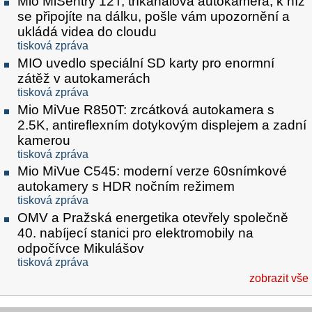
Mio MiSentry 12T, tříkanálová autokamera, k níž
se připojíte na dálku, pošle vám upozornění a
ukládá videa do cloudu
tisková zpráva
MIO uvedlo speciální SD karty pro enormní
zátěž v autokamerách
tisková zpráva
Mio MiVue R850T: zrcátková autokamera s
2.5K, antireflexním dotykovým displejem a zadní
kamerou
tisková zpráva
Mio MiVue C545: moderní verze 60snímkové
autokamery s HDR nočním režimem
tisková zpráva
OMV a Pražská energetika otevřely společně
40. nabíjecí stanici pro elektromobily na
odpočívce Mikulášov
tisková zpráva
zobrazit vše