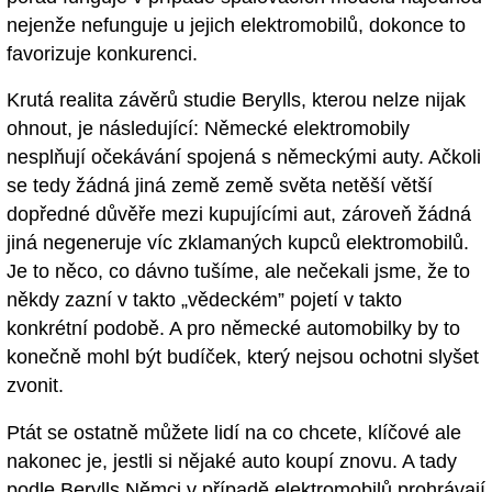
nejenže nefunguje u jejich elektromobilů, dokonce to
favorizuje konkurenci.
Krutá realita závěrů studie Berylls, kterou nelze nijak
ohnout, je následující: Německé elektromobily
nesplňují očekávání spojená s německými auty. Ačkoli
se tedy žádná jiná země země světa netěší větší
dopředné důvěře mezi kupujícími aut, zároveň žádná
jiná negeneruje víc zklamaných kupců elektromobilů.
Je to něco, co dávno tušíme, ale nečekali jsme, že to
někdy zazní v takto „vědeckém” pojetí v takto
konkrétní podobě. A pro německé automobilky by to
konečně mohl být budíček, který nejsou ochotni slyšet
zvonit.
Ptát se ostatně můžete lidí na co chcete, klíčové ale
nakonec je, jestli si nějaké auto koupí znovu. A tady
podle Berylls Němci v případě elektromobilů prohrávají