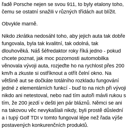
řadě Porsche nejen se svou 911, to byly etalony toho,
čemu se ostatní snažili v různých třídách aut blížit.
Obvykle marně.
Nikdo zkrátka nedosáhl toho, aby jejich auta tak dobře
fungovala, byla tak kvalitní, tak odolná, tak
dlouhověká. Náš šéfredaktor roky říká jedno - pokud
chcete poznat, jak moc pozornosti automobilka
věnovala vývoji auta, rozjeďte ho na rychlost přes 200
km/h a zkuste si ostříknout a otřít čelní okno. Na
většině aut se dočkáte totálního rozkladu fungování
jedné z elementárních funkcí - buď to na nich při vývoji
nikdo ani netestoval, nebo nad tím autoři mávli rukou s
tím, že 200 jezdí v dešti jen pár bláznů. Němci se ani
na takovou věc nevykašlali nikdy, byli prostě důslední
a i tupý Golf TDI v tomto fungoval lépe než řada výše
postavených konkurenčních produktů.