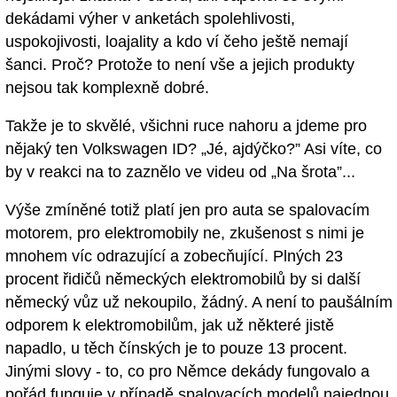
dekádami výher v anketách spolehlivosti,
uspokojivosti, loajality a kdo ví čeho ještě nemají
šanci. Proč? Protože to není vše a jejich produkty
nejsou tak komplexně dobré.
Takže je to skvělé, všichni ruce nahoru a jdeme pro
nějaký ten Volkswagen ID? „Jé, ajdýčko?” Asi víte, co
by v reakci na to zaznělo ve videu od „Na šrota”...
Výše zmíněné totiž platí jen pro auta se spalovacím
motorem, pro elektromobily ne, zkušenost s nimi je
mnohem víc odrazující a zobecňující. Plných 23
procent řidičů německých elektromobilů by si další
německý vůz už nekoupilo, žádný. A není to paušálním
odporem k elektromobilům, jak už některé jistě
napadlo, u těch čínských je to pouze 13 procent.
Jinými slovy - to, co pro Němce dekády fungovalo a
pořád funguje v případě spalovacích modelů najednou