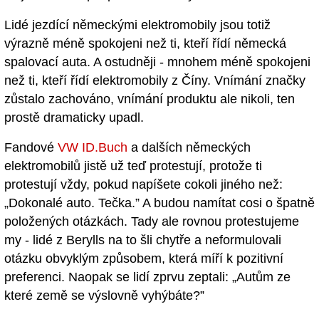
Lidé jezdící německými elektromobily jsou totiž
výrazně méně spokojeni než ti, kteří řídí německá
spalovací auta. A ostudněji - mnohem méně spokojeni
než ti, kteří řídí elektromobily z Číny. Vnímání značky
zůstalo zachováno, vnímání produktu ale nikoli, ten
prostě dramaticky upadl.
Fandové
VW ID.Buch
a dalších německých
elektromobilů jistě už teď protestují, protože ti
protestují vždy, pokud napíšete cokoli jiného než:
„Dokonalé auto. Tečka.” A budou namítat cosi o špatně
položených otázkách. Tady ale rovnou protestujeme
my - lidé z Berylls na to šli chytře a neformulovali
otázku obvyklým způsobem, která míří k pozitivní
preferenci. Naopak se lidí zprvu zeptali: „Autům ze
které země se výslovně vyhýbáte?”