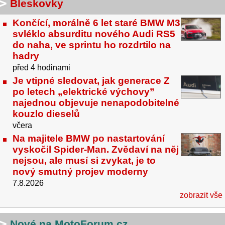
Bleskovky
Končící, morálně 6 let staré BMW M3
svléklo absurditu nového Audi RS5
do naha, ve sprintu ho rozdrtilo na
hadry
před 4 hodinami
Je vtipné sledovat, jak generace Z
po letech „elektrické výchovy”
najednou objevuje nenapodobitelné
kouzlo dieselů
včera
Na majitele BMW po nastartování
vyskočil Spider-Man. Zvědaví na něj
nejsou, ale musí si zvykat, je to
nový smutný projev moderny
7.8.2026
zobrazit vše
Nové na MotoForum.cz