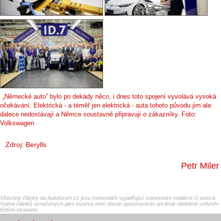
„Německé auto” bylo po dekády něco, i dnes toto spojení vyvolává vysoká
očekávání. Elektrická - a téměř jen elektrická - auta tohoto původu jim ale
dalece nedostávají a Němce soustavně připravují o zákazníky. Foto:
Volkswagen
Zdroj:
Berylls
Petr Miler
Všechny články na Autoforum.cz jsou komentáře vyjadřující stanovisko redakce či autora.
Vyjma článků označených jako inzerce není obsah sponzorován ani jinak obdobně ovlivněn
třetími stranami.