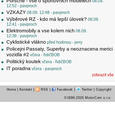
Porsche - vse o sportovnich modelech
08.09.
12:52
- pavproch
VZKAZY
08.09. 12:48
- pavproch
Výběrové RZ - kdo má lepší úlovek?
08.09.
12:41
- pavproch
Elektromobily a vse kolem nich
08.09.
12:36
- pavproch
Cyklistické vlákno
před hodinou
- jerry
Policejni Passaty, Superby a neoznacena merici
vozidla #2
včera
- řidičBOB
Politický koutek
včera
- řidičBOB
IT poradna
včera
- pavproch
zobrazit vše
Home
|
Kontakt
|
RSS
|
Facebook
|
Twitter
| Copyright
©1996-2026 MotorCom s.r.o.