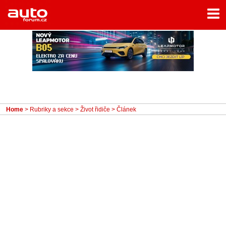
Menu
Home
Rubriky
- Testy aut
- Jízdní dojmy a další testy
- Bleskovky
Home
>
Rubriky a sekce
>
Život řidiče
> Článek
- Představení
- Fascinace a historie
- Život řidiče
- Tuning
- Technika
- Zajímavosti