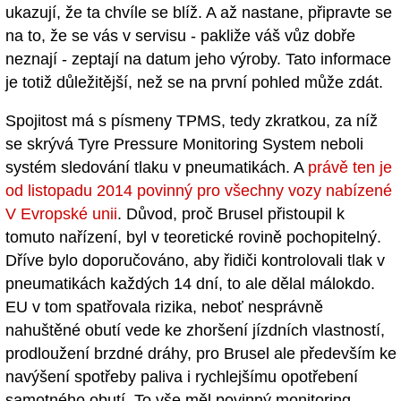
ukazují, že ta chvíle se blíž. A až nastane, připravte se
na to, že se vás v servisu - pakliže váš vůz dobře
neznají - zeptají na datum jeho výroby. Tato informace
je totiž důležitější, než se na první pohled může zdát.
Spojitost má s písmeny TPMS, tedy zkratkou, za níž
se skrývá Tyre Pressure Monitoring System neboli
systém sledování tlaku v pneumatikách. A
právě ten je
od listopadu 2014 povinný pro všechny vozy nabízené
V Evropské unii
. Důvod, proč Brusel přistoupil k
tomuto nařízení, byl v teoretické rovině pochopitelný.
Dříve bylo doporučováno, aby řidiči kontrolovali tlak v
pneumatikách každých 14 dní, to ale dělal málokdo.
EU v tom spatřovala rizika, neboť nesprávně
nahuštěné obutí vede ke zhoršení jízdních vlastností,
prodloužení brzdné dráhy, pro Brusel ale především ke
navýšení spotřeby paliva i rychlejšímu opotřebení
samotného obutí. To vše měl povinný monitoring