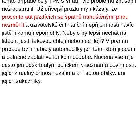
tomto případě celý TPMS snad i víc problémů způsobil
než odstranil. Už dřívější průzkumy ukázaly, že
procento aut jezdících se špatně nahuštěnými pneu
nezměnil
a uživatelské či finanční nepříjemnosti navíc
jistě nikomu nepomohly. Nebylo by lepší nechat na
lidech, jestli takovou chtějí nebo nechtějí? V prvním
případě by ji nabídly automobilky jen těm, kteří ji ocení
a patřičně zaplatí ve funkční podobě. Nucená všem je
často jen odškrtnutým políčkem v seznamu povinností,
jejichž reálný přínos nezajímá ani automobilky, ani
jejich zákazníky.