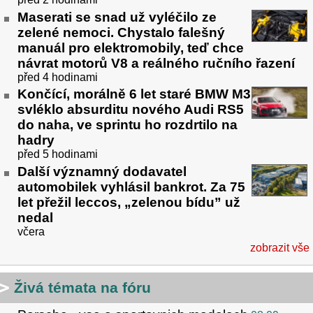
Maserati se snad už vyléčilo ze
zelené nemoci. Chystalo falešný
manuál pro elektromobily, teď chce
návrat motorů V8 a reálného ručního řazení
před 4 hodinami
Končící, morálně 6 let staré BMW M3
svléklo absurditu nového Audi RS5
do naha, ve sprintu ho rozdrtilo na
hadry
před 5 hodinami
Další významný dodavatel
automobilek vyhlásil bankrot. Za 75
let přežil leccos, „zelenou bídu” už
nedal
včera
zobrazit vše
Živá témata na fóru