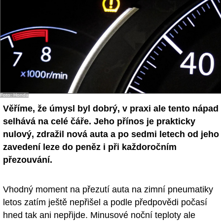
Foto: Honda
Věříme, že úmysl byl dobrý, v praxi ale tento nápad
selhává na celé čáře. Jeho přínos je prakticky
nulový, zdražil nová auta a po sedmi letech od jeho
zavedení leze do peněz i při každoročním
přezouvání.
Vhodný moment na přezutí auta na zimní pneumatiky
letos zatím ještě nepřišel a podle předpovědi počasí
hned tak ani nepřijde. Minusové noční teploty ale