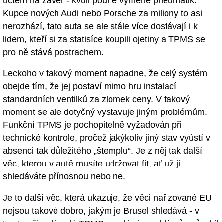
účtem na závěr - kvůli pouhé výměně pneumatik.
Kupce nových Audi nebo Porsche za miliony to asi
nerozhází, tato auta se ale stále více dostávají i k
lidem, kteří si za statisíce koupili ojetiny a TPMS se
pro ně stává postrachem.
Leckoho v takový moment napadne, že celý systém
obejde tím, že jej postaví mimo hru instalací
standardních ventilků za zlomek ceny. V takový
moment se ale dotyčný vystavuje jiným problémům.
Funkční TPMS je pochopitelně vyžadován při
technické kontrole, pročež jakýkoliv jiný stav vyústí v
absenci tak důležitého „štemplu“. Je z něj tak další
věc, kterou v autě musíte udržovat fit, ať už ji
shledáváte přínosnou nebo ne.
Je to další věc, která ukazuje, že věci nařizované EU
nejsou takové dobro, jakým je Brusel shledává - v