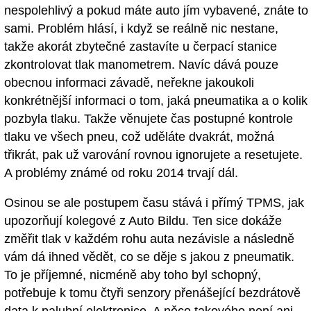
nespolehlivý a pokud máte auto jím vybavené, znáte to
sami. Problém hlásí, i když se reálně nic nestane,
takže akorát zbytečné zastavíte u čerpací stanice
zkontrolovat tlak manometrem. Navíc dává pouze
obecnou informaci závadě, neřekne jakoukoli
konkrétnější informaci o tom, jaká pneumatika a o kolik
pozbyla tlaku. Takže věnujete čas postupné kontrole
tlaku ve všech pneu, což uděláte dvakrát, možná
třikrát, pak už varování rovnou ignorujete a resetujete.
A problémy známé od roku 2014 trvají dál.
Osinou se ale postupem času stává i přímý TPMS, jak
upozorňují kolegové z Auto Bildu. Ten sice dokáže
změřit tlak v každém rohu auta nezávisle a následně
vám dá ihned vědět, co se děje s jakou z pneumatik.
To je příjemné, nicméně aby toho byl schopný,
potřebuje k tomu čtyři senzory přenášející bezdrátově
data k palubní elektronice. A něco takového není ani