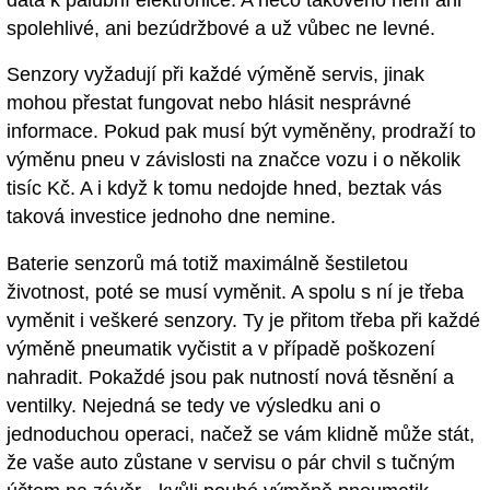
spolehlivé, ani bezúdržbové a už vůbec ne levné.
Senzory vyžadují při každé výměně servis, jinak
mohou přestat fungovat nebo hlásit nesprávné
informace. Pokud pak musí být vyměněny, prodraží to
výměnu pneu v závislosti na značce vozu i o několik
tisíc Kč. A i když k tomu nedojde hned, beztak vás
taková investice jednoho dne nemine.
Baterie senzorů má totiž maximálně šestiletou
životnost, poté se musí vyměnit. A spolu s ní je třeba
vyměnit i veškeré senzory. Ty je přitom třeba při každé
výměně pneumatik vyčistit a v případě poškození
nahradit. Pokaždé jsou pak nutností nová těsnění a
ventilky. Nejedná se tedy ve výsledku ani o
jednoduchou operaci, načež se vám klidně může stát,
že vaše auto zůstane v servisu o pár chvil s tučným