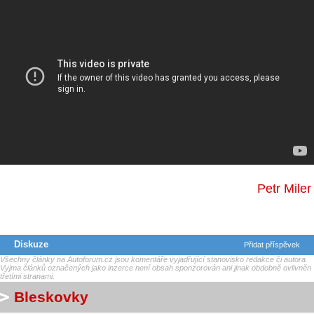
Petr Miler
Diskuze
Přidat příspěvek
Všechny články na Autoforum.cz jsou komentáře vyjadřující stanovisko redakce či autora.
Vyjma článků označených jako inzerce není obsah sponzorován ani jinak obdobně ovlivněn
třetími stranami.
Bleskovky