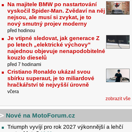
Na majitele BMW po nastartování
vyskočil Spider-Man. Zvědaví na něj
nejsou, ale musí si zvykat, je to
nový smutný projev moderny
před hodinou
Je vtipné sledovat, jak generace Z
po letech „elektrické výchovy”
najednou objevuje nenapodobitelné
kouzlo dieselů
před 7 hodinami
Cristiano Ronaldo ukázal svou
sbírku superaut, je to miliardové
hračkářství té nejvyšší úrovně
včera
zobrazit vše
Nové na MotoForum.cz
Triumph vyvíjí pro rok 2027 výkonnější a lehčí