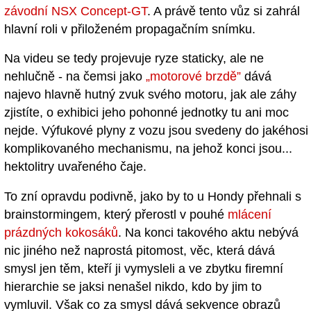
závodní NSX Concept-GT
. A právě tento vůz si zahrál
hlavní roli v přiloženém propagačním snímku.
Na videu se tedy projevuje ryze staticky, ale ne
nehlučně - na čemsi jako
„motorové brzdě”
dává
najevo hlavně hutný zvuk svého motoru, jak ale záhy
zjistíte, o exhibici jeho pohonné jednotky tu ani moc
nejde. Výfukové plyny z vozu jsou svedeny do jakéhosi
komplikovaného mechanismu, na jehož konci jsou...
hektolitry uvařeného čaje.
To zní opravdu podivně, jako by to u Hondy přehnali s
brainstormingem, který přerostl v pouhé
mlácení
prázdných kokosáků
. Na konci takového aktu nebývá
nic jiného než naprostá pitomost, věc, která dává
smysl jen těm, kteří ji vymysleli a ve zbytku firemní
hierarchie se jaksi nenašel nikdo, kdo by jim to
vymluvil. Však co za smysl dává sekvence obrazů