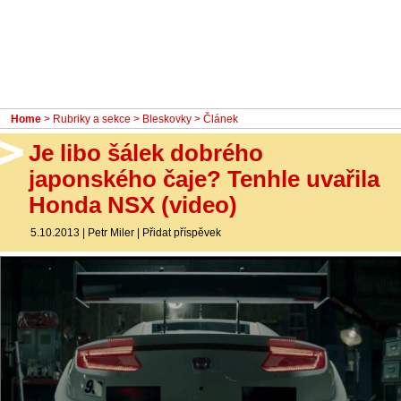
- Ostatní
Diskuzní fórum
Sledujte nás!
Home
>
Rubriky a sekce
>
Bleskovky
> Článek
Je libo šálek dobrého
japonského čaje? Tenhle uvařila
Honda NSX (video)
5.10.2013
|
Petr Miler
|
Přidat příspěvek