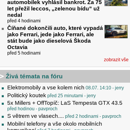
automobilek vyhlásil bankrot. Za 75
let přežil leccos, „zelenou bídu” už
nedal
před 4 hodinami
Číňané dokončili auto, které vypadá
jako Ferrari, jede jako Ferrari, ale
stát bude jako dieselová Škoda
Octavia
před 5 hodinami
zobrazit vše
Živá témata na fóru
Elektromobily a vse kolem nich
08.07. 14:10
- jerry
Politický koutek
před 25 minutami
- jerry
5x Millers + OffTopíč: LaS Tempesta GTX 43.5
před hodinou
- pavproch
S větrem ve vlasech....
před 2 hodinami
- pavproch
Mobilní telefony a vše okolo mobilních