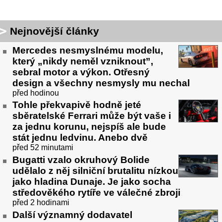
Nejnovější články
Mercedes nesmyslnému modelu,
který „nikdy neměl vzniknout”,
sebral motor a výkon. Otřesný
design a všechny nesmysly mu nechal
před hodinou
Tohle překvapivě hodně jeté
sběratelské Ferrari může být vaše i
za jednu korunu, nejspíš ale bude
stát jednu ledvinu. Anebo dvě
před 52 minutami
Bugatti vzalo okruhový Bolide
udělalo z něj silniční brutalitu nízkou
jako hladina Dunaje. Je jako socha
středověkého rytíře ve válečné zbroji
před 2 hodinami
Další významný dodavatel