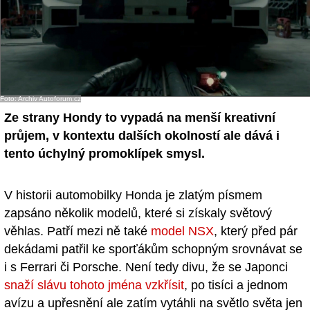
Foto: Archiv Autoforum.cz
Ze strany Hondy to vypadá na menší kreativní
průjem, v kontextu dalších okolností ale dává i
tento úchylný promoklípek smysl.
V historii automobilky Honda je zlatým písmem
zapsáno několik modelů, které si získaly světový
věhlas. Patří mezi ně také
model NSX
, který před pár
dekádami patřil ke sporťákům schopným srovnávat se
i s Ferrari či Porsche. Není tedy divu, že se Japonci
snaží slávu tohoto jména vzkřísit
, po tisíci a jednom
avízu a upřesnění ale zatím vytáhli na světlo světa jen