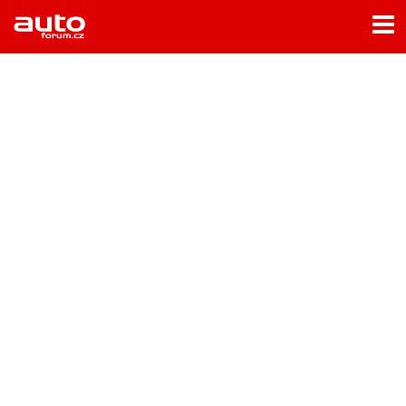
Menu
Home
Rubriky
- Testy aut
- Jízdní dojmy a další testy
- Bleskovky
- Představení
- Fascinace a historie
- Život řidiče
- Tuning
- Technika
- Zajímavosti