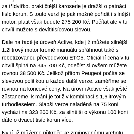
za třídvířko, praktičtější karoserie je dražší o patnáct
tisíc korun. S touto verzí je pak možné pořídit i silnější
motor, platit však budete 275 200 Kč. Počítat ale v tu
chvíli můžete s devítitisícovou slevou.
Dále na řadě je úroveň Active, kde již můžete silnější
1,2litrový motor kromě manuálu spřáhnout také s
robotizovanou převodovkou ETG5. Oficiální cena v tu
chvíli šplhá na 345 700 Kč, odečíst si ovšem můžete
rovnou 38 500 Kč. Jelikož přitom Peugeot počítá se
slevovou politikou u každé další verze, zaměříme se
rovnou na koncové ceny. Na úrovni Active však ještě
zůstaneme, k mání je totiž v kombinaci s 1,6litrovým
turbodieselem. Slabší verze naladěná na 75 koní
vychází na 323 200 Kč, za silnější o výkonu 100 koní
dáte o dvacet tisíc korun více.
Nyní již můžeme přikročit ke zmiňovanému vrcholu