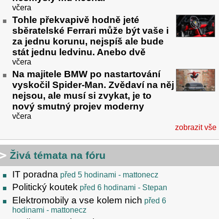
včera
Tohle překvapivě hodně jeté
sběratelské Ferrari může být vaše i
za jednu korunu, nejspíš ale bude
stát jednu ledvinu. Anebo dvě
včera
Na majitele BMW po nastartování
vyskočil Spider-Man. Zvědaví na něj
nejsou, ale musí si zvykat, je to
nový smutný projev moderny
včera
zobrazit vše
Živá témata na fóru
IT poradna
před 5 hodinami
- mattonecz
Politický koutek
před 6 hodinami
- Stepan
Elektromobily a vse kolem nich
před 6
hodinami
- mattonecz