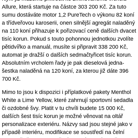
Allure, která startuje na částce 303 200 Kč. Za tuto
sumu dostáváte motor 1,2 PureTech o výkonu 82 koní
a třídveřovou karoserii, onen silnější agregát naladěný
na 110 koní přihazuje k pořizovací ceně dalších dvacet
tisíc korun. Pokud s touto pohonnou jednotkou zvolíte
pětidvířko a manuál, musíte si připravit 338 200 Kč,
automat je dražší o dalších sedmačtyřicet tisíc korun.
Absolutním vrcholem řady je pak dieselová jedna-
šestka naladěná na 120 koní, za kterou již dáte 396
700 Kč.
Mimo to jsou k dispozici i příplatkové pakety Menthol
White a Lime Yellow, které zahrnují sportovní sedadla
či ozdobné švy. Platit v tu chvíli budete 15 000 Kč,
dalších šest tisíc korun je možné věnovat na oltář
personalizace exteriéru. Názvy sad jsou stejné jako v
případě interiéru, modifikace se soustředí na čelní