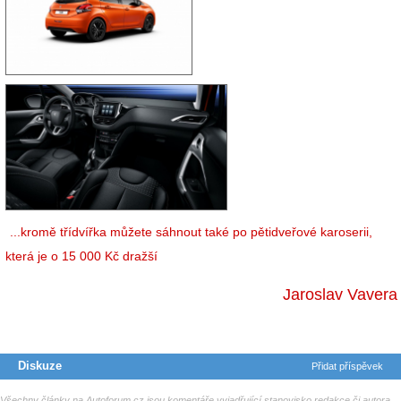
...kromě třídvířka můžete sáhnout také po pětidveřové karoserii,
která je o 15 000 Kč dražší
Jaroslav Vavera
Diskuze
Přidat příspěvek
Všechny články na Autoforum.cz jsou komentáře vyjadřující stanovisko redakce či autora.