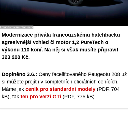
- Ostatní
Diskuzní fórum
Foto: Archiv Autoforum.cz
Sledujte nás!
Modernizace přivála francouzskému hatchbacku
agresivnější vzhled či motor 1,2 PureTech o
výkonu 110 koní. Na něj si však musíte připravit
323 200 Kč.
Doplněno 3.6.:
Ceny faceliftovaného Peugeotu 208 už
si můžete projít i v kompletních oficiálních cenících.
Máme jak
ceník pro standardní modely
(PDF, 704
kB), tak
ten pro verzi GTi
(PDF, 775 kB).