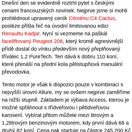
Dnešní den se evidentně roztrhl pytel s českými
cenami francouzských novinek. Nejprve jsme si mohli
prohlédnout upravený ceník
Citroënu C4 Cactus
,
posléze přišla řeč na úvodní limitovanou edici
Renaultu Kadjar
. Nyní si vezmeme na paškál
faceliftovaný Peugeot 208
, který kromě agresivnější
přídě dostal do vínku především nový přeplňovaný
tříválec 1,2 PureTech. Ten dává k dobru 110 koní,
které přenáší na přední kola pětistupňová manuální
převodovka.
Tento motor je však k dispozici pouze v kombinaci s
nejvyšší úrovní Allure, my se ovšem nejprve zaměříme
na nižší stupně. Základem je výbava Access, kterou je
možné spřáhnout s třídveřovou i pětidveřovou
karoserií. Vybírat přitom můžete mezi litrovým a
1,2litrovým benzinovým motorem, kdy první dává 68 a
druhý 82 koní. Cena pak startuje na částce 245 200 Kč