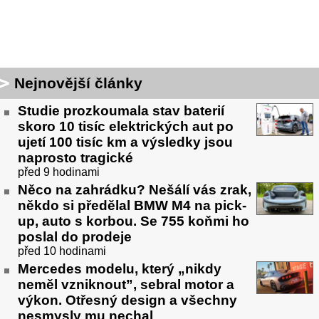
Nejnovější články
Studie prozkoumala stav baterií
skoro 10 tisíc elektrických aut po
ujetí 100 tisíc km a výsledky jsou
naprosto tragické
před 9 hodinami
Něco na zahrádku? Nešálí vás zrak,
někdo si předělal BMW M4 na pick-
up, auto s korbou. Se 755 koňmi ho
poslal do prodeje
před 10 hodinami
Mercedes modelu, který „nikdy
neměl vzniknout”, sebral motor a
výkon. Otřesný design a všechny
nesmysly mu nechal