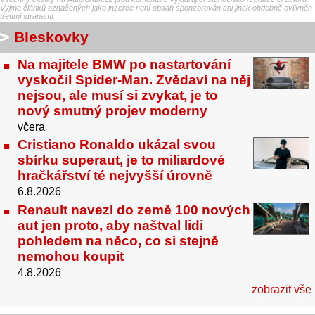
Vyjma článků označených jako inzerce není obsah sponzorován ani jinak obdobně ovlivněn
třetími stranami.
Bleskovky
Na majitele BMW po nastartování
vyskočil Spider-Man. Zvědaví na něj
nejsou, ale musí si zvykat, je to
nový smutný projev moderny
včera
Cristiano Ronaldo ukázal svou
sbírku superaut, je to miliardové
hračkářství té nejvyšší úrovně
6.8.2026
Renault navezl do země 100 nových
aut jen proto, aby naštval lidi
pohledem na něco, co si stejně
nemohou koupit
4.8.2026
zobrazit vše