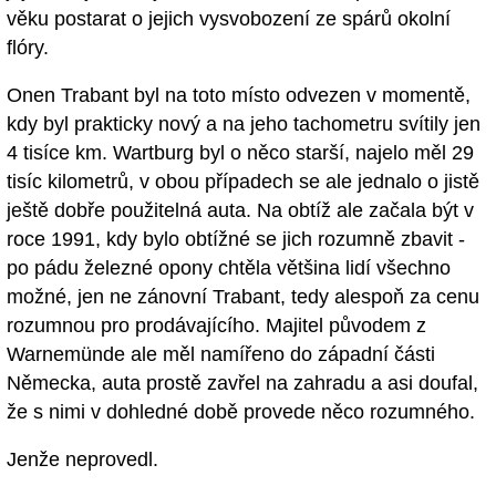
věku postarat o jejich vysvobození ze spárů okolní
flóry.
Onen Trabant byl na toto místo odvezen v momentě,
kdy byl prakticky nový a na jeho tachometru svítily jen
4 tisíce km. Wartburg byl o něco starší, najelo měl 29
tisíc kilometrů, v obou případech se ale jednalo o jistě
ještě dobře použitelná auta. Na obtíž ale začala být v
roce 1991, kdy bylo obtížné se jich rozumně zbavit -
po pádu železné opony chtěla většina lidí všechno
možné, jen ne zánovní Trabant, tedy alespoň za cenu
rozumnou pro prodávajícího. Majitel původem z
Warnemünde ale měl namířeno do západní části
Německa, auta prostě zavřel na zahradu a asi doufal,
že s nimi v dohledné době provede něco rozumného.
Jenže neprovedl.