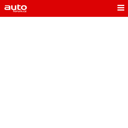
Menu
Home
Rubriky
- Testy aut
- Jízdní dojmy a další testy
- Bleskovky
- Představení
- Fascinace a historie
- Život řidiče
- Tuning
- Technika
- Zajímavosti