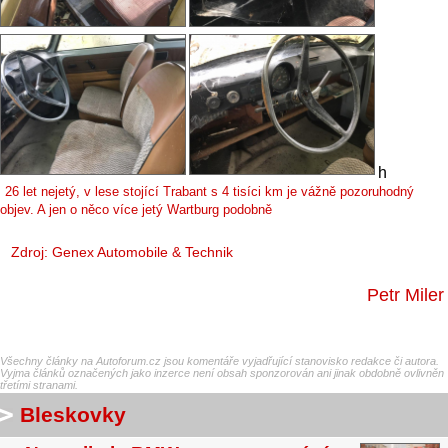
h
26 let nejetý, v lese stojící Trabant s 4 tisíci km je vážně pozoruhodný
objev. A jen o něco více jetý Wartburg podobně
Zdroj: Genex Automobile & Technik
Petr Miler
Všechny články na Autoforum.cz jsou komentáře vyjadřující stanovisko redakce či autora.
Vyjma článků označených jako inzerce není obsah sponzorován ani jinak obdobně ovlivněn
třetími stranami.
Bleskovky