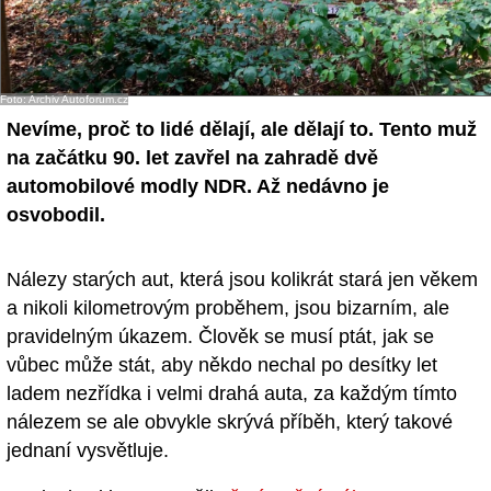
Foto: Archiv Autoforum.cz
Nevíme, proč to lidé dělají, ale dělají to. Tento muž
na začátku 90. let zavřel na zahradě dvě
automobilové modly NDR. Až nedávno je
osvobodil.
Nálezy starých aut, která jsou kolikrát stará jen věkem
a nikoli kilometrovým proběhem, jsou bizarním, ale
pravidelným úkazem. Člověk se musí ptát, jak se
vůbec může stát, aby někdo nechal po desítky let
ladem nezřídka i velmi drahá auta, za každým tímto
nálezem se ale obvykle skrývá příběh, který takové
jednaní vysvětluje.