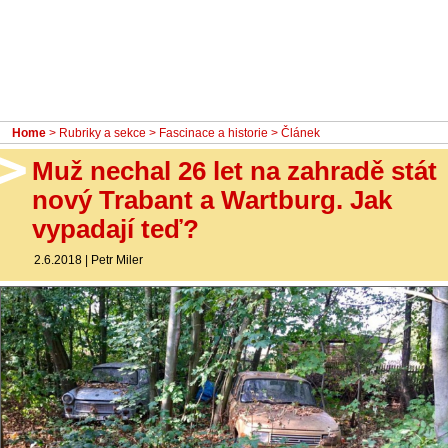
- Ostatní
Diskuzní fórum
Sledujte nás!
Home
>
Rubriky a sekce
>
Fascinace a historie
> Článek
Muž nechal 26 let na zahradě stát
nový Trabant a Wartburg. Jak
vypadají teď?
2.6.2018
|
Petr Miler