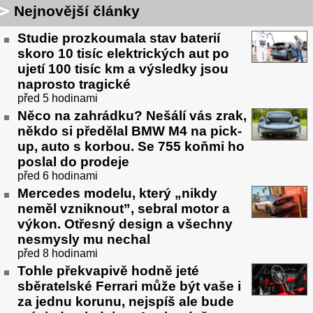
Nejnovější články
Studie prozkoumala stav baterií
skoro 10 tisíc elektrických aut po
ujetí 100 tisíc km a výsledky jsou
naprosto tragické
před 5 hodinami
Něco na zahrádku? Nešálí vás zrak,
někdo si předělal BMW M4 na pick-
up, auto s korbou. Se 755 koňmi ho
poslal do prodeje
před 6 hodinami
Mercedes modelu, který „nikdy
neměl vzniknout”, sebral motor a
výkon. Otřesný design a všechny
nesmysly mu nechal
před 8 hodinami
Tohle překvapivě hodně jeté
sběratelské Ferrari může být vaše i
za jednu korunu, nejspíš ale bude