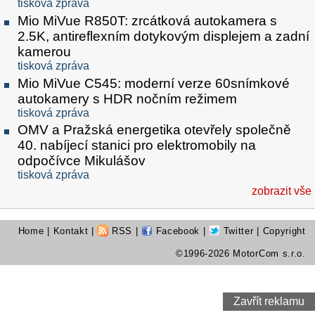
tisková zpráva
Mio MiVue R850T: zrcátková autokamera s
2.5K, antireflexním dotykovým displejem a zadní
kamerou
tisková zpráva
Mio MiVue C545: moderní verze 60snímkové
autokamery s HDR nočním režimem
tisková zpráva
OMV a Pražská energetika otevřely společně
40. nabíjecí stanici pro elektromobily na
odpočívce Mikulášov
tisková zpráva
zobrazit vše
Home
|
Kontakt
|
RSS
|
Facebook
|
Twitter
| Copyright
©1996-2026 MotorCom s.r.o.
Zavřít reklamu