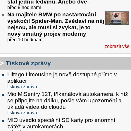
stát jednu ledvinu. Anebo dvě
před 9 hodinami
Na majitele BMW po nastartování
vyskočil Spider-Man. Zvědaví na něj
nejsou, ale musí si zvykat, je to
nový smutný projev moderny
před 10 hodinami
zobrazit vše
Tiskové zprávy
Liftago Limousine je nově dostupné přímo v
aplikaci
tisková zpráva
Mio MiSentry 12T, tříkanálová autokamera, k níž
se připojíte na dálku, pošle vám upozornění a
ukládá videa do cloudu
tisková zpráva
MIO uvedlo speciální SD karty pro enormní
zátěž v autokamerách