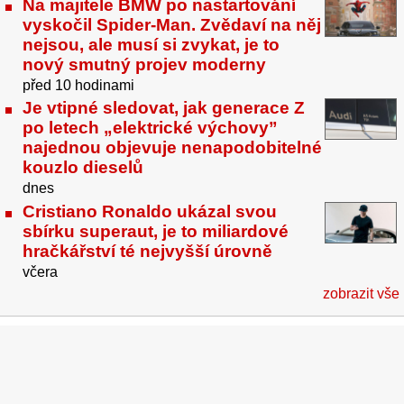
Na majitele BMW po nastartování
vyskočil Spider-Man. Zvědaví na něj
nejsou, ale musí si zvykat, je to
nový smutný projev moderny
před 10 hodinami
Je vtipné sledovat, jak generace Z
po letech „elektrické výchovy”
najednou objevuje nenapodobitelné
kouzlo dieselů
dnes
Cristiano Ronaldo ukázal svou
sbírku superaut, je to miliardové
hračkářství té nejvyšší úrovně
včera
zobrazit vše