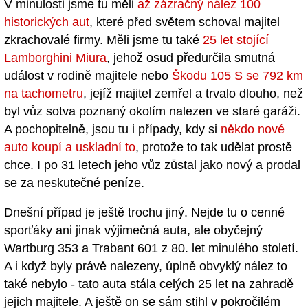
V minulosti jsme tu měli
až zázračný nález 100
historických aut
, které před světem schoval majitel
zkrachovalé firmy. Měli jsme tu také
25 let stojící
Lamborghini Miura
, jehož osud předurčila smutná
událost v rodině majitele nebo
Škodu 105 S se 792 km
na tachometru
, jejíž majitel zemřel a trvalo dlouho, než
byl vůz sotva poznaný okolím nalezen ve staré garáži.
A pochopitelně, jsou tu i případy, kdy si
někdo nové
auto koupí a uskladní to
, protože to tak udělat prostě
chce. I po 31 letech jeho vůz zůstal jako nový a prodal
se za neskutečné peníze.
Dnešní případ je ještě trochu jiný. Nejde tu o cenné
sporťáky ani jinak výjimečná auta, ale obyčejný
Wartburg 353 a Trabant 601 z 80. let minulého století.
A i když byly právě nalezeny, úplně obvyklý nález to
také nebylo - tato auta stála celých 25 let na zahradě
jejich majitele. A ještě on se sám stihl v pokročilém