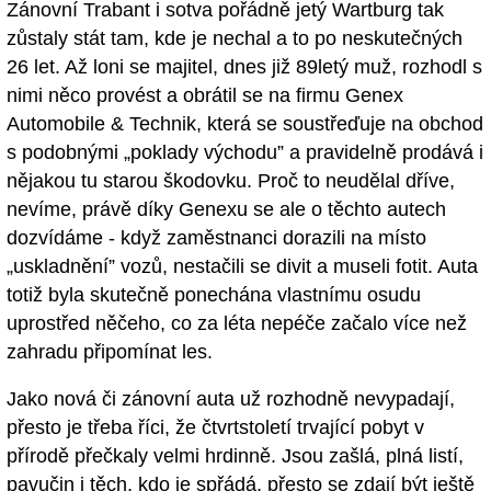
Zánovní Trabant i sotva pořádně jetý Wartburg tak
zůstaly stát tam, kde je nechal a to po neskutečných
26 let. Až loni se majitel, dnes již 89letý muž, rozhodl s
nimi něco provést a obrátil se na firmu Genex
Automobile & Technik, která se soustřeďuje na obchod
s podobnými „poklady východu” a pravidelně prodává i
nějakou tu starou škodovku. Proč to neudělal dříve,
nevíme, právě díky Genexu se ale o těchto autech
dozvídáme - když zaměstnanci dorazili na místo
„uskladnění” vozů, nestačili se divit a museli fotit. Auta
totiž byla skutečně ponechána vlastnímu osudu
uprostřed něčeho, co za léta nepéče začalo více než
zahradu připomínat les.
Jako nová či zánovní auta už rozhodně nevypadají,
přesto je třeba říci, že čtvrtstoletí trvající pobyt v
přírodě přečkaly velmi hrdinně. Jsou zašlá, plná listí,
pavučin i těch, kdo je spřádá, přesto se zdají být ještě