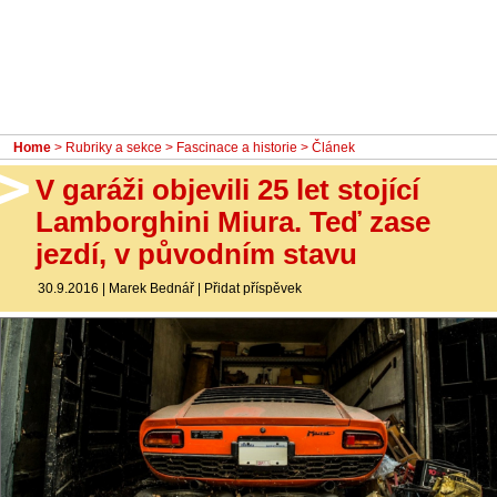
- Ostatní
Diskuzní fórum
Sledujte nás!
Home
>
Rubriky a sekce
>
Fascinace a historie
> Článek
V garáži objevili 25 let stojící
Lamborghini Miura. Teď zase
jezdí, v původním stavu
30.9.2016
|
Marek Bednář
|
Přidat příspěvek