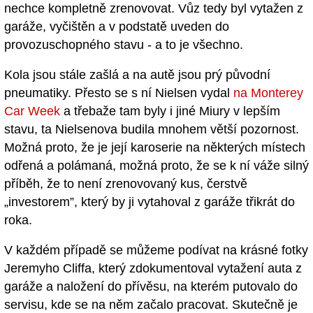
nechce kompletně zrenovovat. Vůz tedy byl vytažen z
garáže, vyčištěn a v podstatě uveden do
provozuschopného stavu - a to je všechno.
Kola jsou stále zašlá a na autě jsou prý původní
pneumatiky. Přesto se s ní Nielsen vydal
na Monterey
Car Week
a třebaže tam byly i jiné Miury v lepším
stavu, ta Nielsenova budila mnohem větší pozornost.
Možná proto, že je její karoserie na některých místech
odřená a polámaná, možná proto, že se k ní váže silný
příběh, že to není zrenovovaný kus, čerstvě
„investorem”, který by ji vytahoval z garáže třikrát do
roka.
V každém případě se můžeme podívat na krásné fotky
Jeremyho Cliffa, který zdokumentoval vytažení auta z
garáže a naložení do přívěsu, na kterém putovalo do
servisu, kde se na něm začalo pracovat. Skutečně je