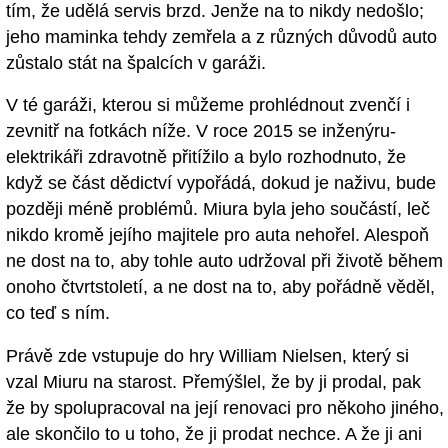
tím, že udělá servis brzd. Jenže na to nikdy nedošlo;
jeho maminka tehdy zemřela a z různých důvodů auto
zůstalo stát na špalcích v garáži.
V té garáži, kterou si můžeme prohlédnout zvenčí i
zevnitř na fotkách níže. V roce 2015 se inženýru-
elektrikáři zdravotně přitížilo a bylo rozhodnuto, že
když se část dědictví vypořádá, dokud je naživu, bude
později méně problémů. Miura byla jeho součástí, leč
nikdo kromě jejího majitele pro auta nehořel. Alespoň
ne dost na to, aby tohle auto udržoval při životě během
onoho čtvrtstoletí, a ne dost na to, aby pořádně věděl,
co teď s ním.
Právě zde vstupuje do hry William Nielsen, který si
vzal Miuru na starost. Přemýšlel, že by ji prodal, pak
že by spolupracoval na její renovaci pro někoho jiného,
ale skončilo to u toho, že ji prodat nechce. A že ji ani