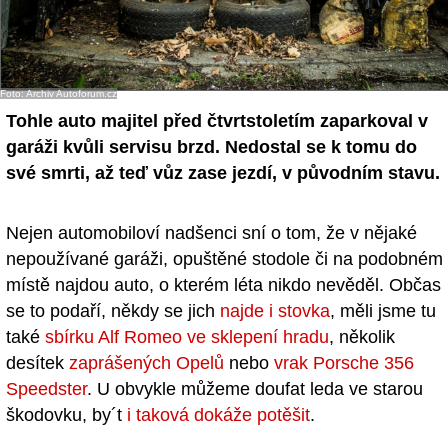
Foto: Archiv Autoforum.cz
Tohle auto majitel před čtvrtstoletím zaparkoval v
garáži kvůli servisu brzd. Nedostal se k tomu do
své smrti, až teď vůz zase jezdí, v původním stavu.
Nejen automobiloví nadšenci sní o tom, že v nějaké
nepoužívané garáži, opuštěné stodole či na podobném
místě najdou auto, o kterém léta nikdo nevěděl. Občas
se to podaří, někdy se jich
najde i stovka
, měli jsme tu
také
sbírku Alf Romeo ve sklepení hradu
, několik
desítek
zaprášených Opelů
nebo
vrak Porsche 356
Speedster
. U obvykle můžeme doufat leda ve starou
škodovku, by´t
i taková dokáže potěšit
.