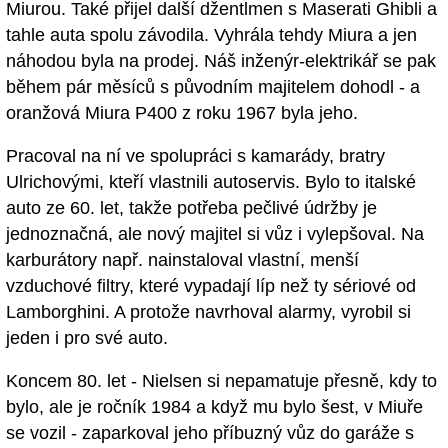
Miurou. Také přijel další džentlmen s Maserati Ghibli a
tahle auta spolu závodila. Vyhrála tehdy Miura a jen
náhodou byla na prodej. Náš inženýr-elektrikář se pak
během pár měsíců s původním majitelem dohodl - a
oranžová Miura P400 z roku 1967 byla jeho.
Pracoval na ní ve spolupráci s kamarády, bratry
Ulrichovými, kteří vlastnili autoservis. Bylo to italské
auto ze 60. let, takže potřeba pečlivé údržby je
jednoznačná, ale nový majitel si vůz i vylepšoval. Na
karburátory např. nainstaloval vlastní, menší
vzduchové filtry, které vypadají líp než ty sériové od
Lamborghini. A protože navrhoval alarmy, vyrobil si
jeden i pro své auto.
Koncem 80. let - Nielsen si nepamatuje přesně, kdy to
bylo, ale je ročník 1984 a když mu bylo šest, v Miuře
se vozil - zaparkoval jeho příbuzný vůz do garáže s