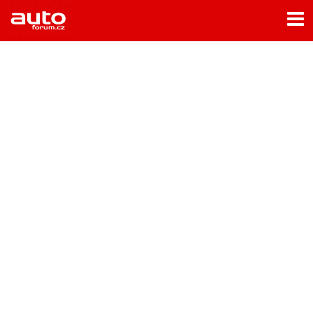
Menu
Home
Rubriky
- Testy aut
- Jízdní dojmy a další testy
- Bleskovky
- Představení
- Fascinace a historie
- Život řidiče
- Tuning
- Technika
- Zajímavosti