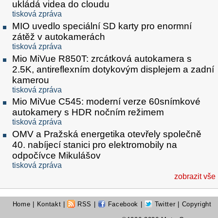
ukládá videa do cloudu
tisková zpráva
MIO uvedlo speciální SD karty pro enormní
zátěž v autokamerách
tisková zpráva
Mio MiVue R850T: zrcátková autokamera s
2.5K, antireflexním dotykovým displejem a zadní
kamerou
tisková zpráva
Mio MiVue C545: moderní verze 60snímkové
autokamery s HDR nočním režimem
tisková zpráva
OMV a Pražská energetika otevřely společně
40. nabíjecí stanici pro elektromobily na
odpočívce Mikulášov
tisková zpráva
zobrazit vše
Home
|
Kontakt
|
RSS
|
Facebook
|
Twitter
| Copyright