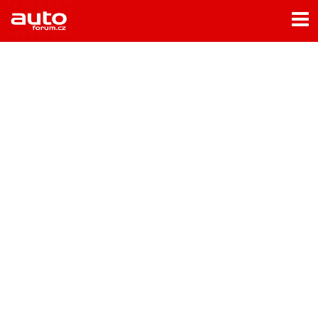
Menu
Home
Rubriky
- Testy aut
- Jízdní dojmy a další testy
- Bleskovky
- Představení
- Fascinace a historie
- Život řidiče
- Tuning
- Technika
- Zajímavosti