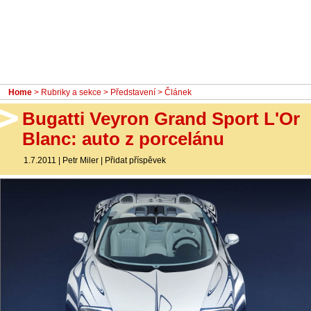
- Ostatní
Diskuzní fórum
Sledujte nás!
Home
>
Rubriky a sekce
>
Představení
> Článek
Bugatti Veyron Grand Sport L'Or
Blanc: auto z porcelánu
1.7.2011
|
Petr Miler
|
Přidat příspěvek