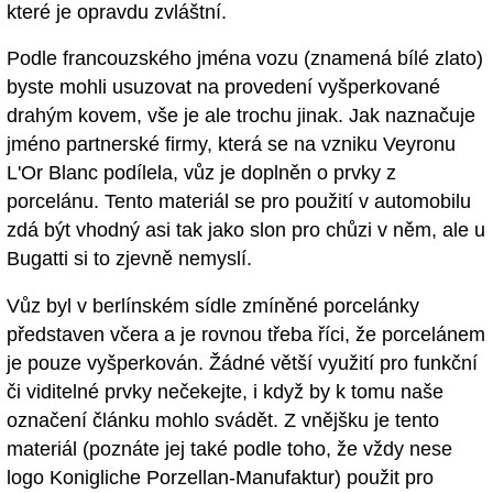
které je opravdu zvláštní.
Podle francouzského jména vozu (znamená bílé zlato)
byste mohli usuzovat na provedení vyšperkované
drahým kovem, vše je ale trochu jinak. Jak naznačuje
jméno partnerské firmy, která se na vzniku Veyronu
L'Or Blanc podílela, vůz je doplněn o prvky z
porcelánu. Tento materiál se pro použití v automobilu
zdá být vhodný asi tak jako slon pro chůzi v něm, ale u
Bugatti si to zjevně nemyslí.
Vůz byl v berlínském sídle zmíněné porcelánky
představen včera a je rovnou třeba říci, že porcelánem
je pouze vyšperkován. Žádné větší využití pro funkční
či viditelné prvky nečekejte, i když by k tomu naše
označení článku mohlo svádět. Z vnějšku je tento
materiál (poznáte jej také podle toho, že vždy nese
logo Konigliche Porzellan-Manufaktur) použit pro