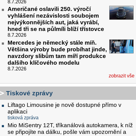
8.7.2026
Američané oslavili 250. výročí
vyhlášení nezávislosti soubojem
nejvýkonnějších aut, jaká vyrábí,
hned tři se na půlmíli blíží třístovce
8.7.2026
Mercedes je německý stále míň.
Většina výroby bude probíhat jinde,
navzdory slibům tam míří produkce
dalšího klíčového modelu
8.7.2026
zobrazit vše
Tiskové zprávy
Liftago Limousine je nově dostupné přímo v
aplikaci
tisková zpráva
Mio MiSentry 12T, tříkanálová autokamera, k níž
se připojíte na dálku, pošle vám upozornění a