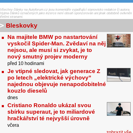
Všechny články na Autoforum.cz jsou komentáře vyjadřující stanovisko redakce či autora.
Vyjma článků označených jako inzerce není obsah sponzorován ani jinak obdobně ovlivněn
třetími stranami.
Bleskovky
Na majitele BMW po nastartování
vyskočil Spider-Man. Zvědaví na něj
nejsou, ale musí si zvykat, je to
nový smutný projev moderny
před 10 hodinami
Je vtipné sledovat, jak generace Z
po letech „elektrické výchovy”
najednou objevuje nenapodobitelné
kouzlo dieselů
dnes
Cristiano Ronaldo ukázal svou
sbírku superaut, je to miliardové
hračkářství té nejvyšší úrovně
včera
zobrazit vše