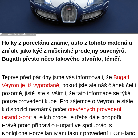
Foto: Archiv Autoforum.cz
Holky z porcelánu známe, auto z tohoto materiálu
zní ale jako kýč z míšeňské prodejny suvenýrů.
Bugatti přesto něco takového stvořilo, téměř.
Teprve před pár dny jsme vás informovali, že
Bugatti
Veyron je již vyprodané
, pokud jste ale náš článek četli
pozorně, jistě jste si všimli, že tato informace se týká
pouze provedení kupé. Pro zájemce o Veyron je stále
k dispozici neznámý počet
otevřených provedení
Grand Sport
a jejich prodej je třeba dále podpořit.
Právě proto připravilo Bugatti ve spolupráci s
Konigliche Porzellan-Manufaktur provedení L'Or Blanc,