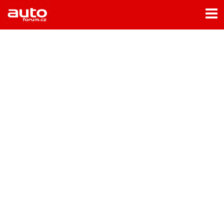
Menu
Home
Rubriky
- Testy aut
- Jízdní dojmy a další testy
- Bleskovky
- Představení
- Fascinace a historie
- Život řidiče
- Tuning
- Technika
- Zajímavosti