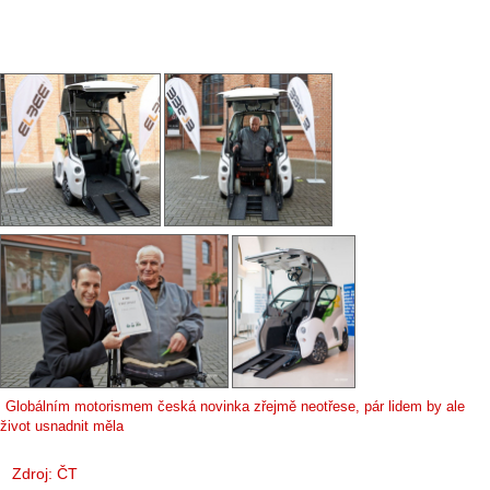
Globálním motorismem česká novinka zřejmě neotřese, pár lidem by ale
život usnadnit měla
Zdroj:
ČT