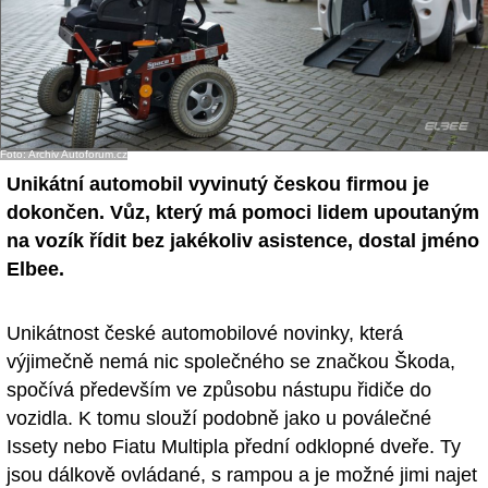
Foto: Archiv Autoforum.cz
Unikátní automobil vyvinutý českou firmou je
dokončen. Vůz, který má pomoci lidem upoutaným
na vozík řídit bez jakékoliv asistence, dostal jméno
Elbee.
Unikátnost české automobilové novinky, která
výjimečně nemá nic společného se značkou Škoda,
spočívá především ve způsobu nástupu řidiče do
vozidla. K tomu slouží podobně jako u poválečné
Issety nebo Fiatu Multipla přední odklopné dveře. Ty
jsou dálkově ovládané, s rampou a je možné jimi najet