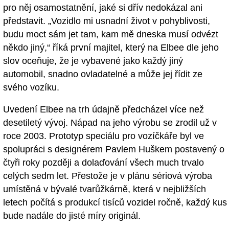
pro něj osamostatnění, jaké si dřív nedokázal ani
představit. „Vozidlo mi usnadní život v pohyblivosti,
budu moct sám jet tam, kam mě dneska musí odvézt
někdo jiný,“ říká první majitel, který na Elbee dle jeho
slov oceňuje, že je vybavené jako každý jiný
automobil, snadno ovladatelné a může jej řídit ze
svého vozíku.
Uvedení Elbee na trh údajně předcházel více než
desetiletý vývoj. Nápad na jeho výrobu se zrodil už v
roce 2003. Prototyp speciálu pro vozíčkáře byl ve
spolupráci s designérem Pavlem Huškem postavený o
čtyři roky později a dolaďování všech much trvalo
celých sedm let. Přestože je v plánu sériová výroba
umístěná v bývalé tvarůžkárně, která v nejbližších
letech počítá s produkcí tisíců vozidel ročně, každý kus
bude nadále do jisté míry originál.