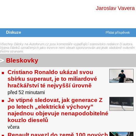
Jaroslav Vavera
Diskuze
Přidat příspěvek
Všechny články na Autoforum.cz jsou komentáře vyjadřující stanovisko redakce či autora.
Vyjma článků označených jako inzerce není obsah sponzorován ani jinak obdobně ovlivněn
třetími stranami.
Bleskovky
Cristiano Ronaldo ukázal svou
sbírku superaut, je to miliardové
hračkářství té nejvyšší úrovně
před 52 minutami
Je vtipné sledovat, jak generace Z
po letech „elektrické výchovy”
najednou objevuje nenapodobitelné
kouzlo dieselů
včera
Renault navezl do země 100 nových