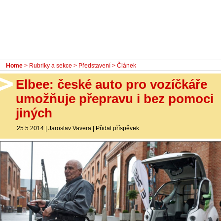
- Ostatní
Diskuzní fórum
Sledujte nás!
Home
>
Rubriky a sekce
>
Představení
> Článek
Elbee: české auto pro vozíčkáře
umožňuje přepravu i bez pomoci
jiných
25.5.2014
|
Jaroslav Vavera
|
Přidat příspěvek