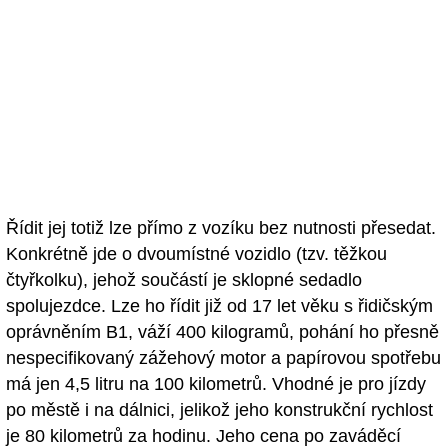
Řídit jej totiž lze přímo z vozíku bez nutnosti přesedat.
Konkrétně jde o dvoumístné vozidlo (tzv. těžkou
čtyřkolku), jehož součástí je sklopné sedadlo
spolujezdce. Lze ho řídit již od 17 let věku s řidičským
oprávněním B1, váží 400 kilogramů, pohání ho přesně
nespecifikovaný zážehový motor a papírovou spotřebu
má jen 4,5 litru na 100 kilometrů. Vhodné je pro jízdy
po městě i na dálnici, jelikož jeho konstrukční rychlost
je 80 kilometrů za hodinu. Jeho cena po zaváděcí