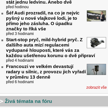
stát jednu ledvinu. Anebo dvě
před hodinou
Šéf Audi prozradil, na co je nejvíc
pyšný u nové vlajkové lodi, je to
přímo jeho zásluha. O úpadku
značky to říká vše
před 3 hodinami
Start-stop pryč, mild-hybrid pryč. Z
dalšího auta mizí regulacemi
vydupané hlouposti, které vás za
každou ušetřenou korunu o dvě připraví
před 4 hodinami
Francouzi ve velkém devastují
radary u silnic, z provozu jich vyřadí
v průměru 13 denně
před 6 hodinami
zobrazit vše
Živá témata na fóru