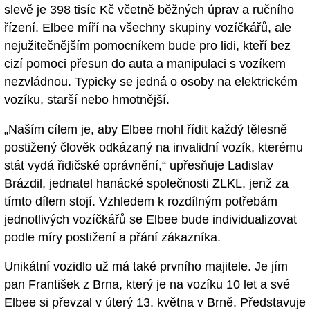
slevě je 398 tisíc Kč včetně běžných úprav a ručního
řízení. Elbee míří na všechny skupiny vozíčkářů, ale
nejužitečnějším pomocníkem bude pro lidi, kteří bez
cizí pomoci přesun do auta a manipulaci s vozíkem
nezvládnou. Typicky se jedná o osoby na elektrickém
vozíku, starší nebo hmotnější.
„Naším cílem je, aby Elbee mohl řídit každý tělesně
postižený člověk odkázaný na invalidní vozík, kterému
stát vydá řidičské oprávnění,“ upřesňuje Ladislav
Brázdil, jednatel hanácké společnosti ZLKL, jenž za
tímto dílem stojí. Vzhledem k rozdílným potřebám
jednotlivých vozíčkářů se Elbee bude individualizovat
podle míry postižení a přání zákazníka.
Unikátní vozidlo už má také prvního majitele. Je jím
pan František z Brna, který je na vozíku 10 let a své
Elbee si převzal v úterý 13. května v Brně. Představuje