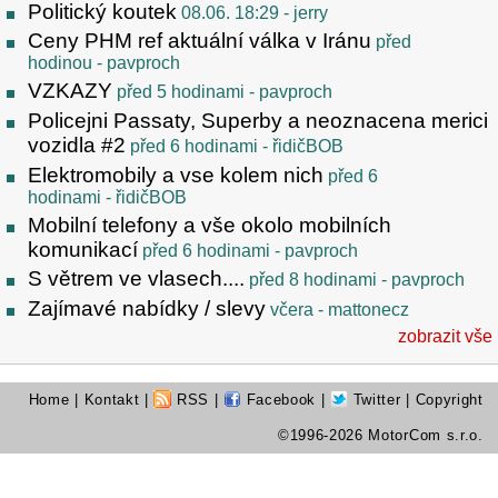
Politický koutek
08.06. 18:29
- jerry
Ceny PHM ref aktuální válka v Iránu
před
hodinou
- pavproch
VZKAZY
před 5 hodinami
- pavproch
Policejni Passaty, Superby a neoznacena merici
vozidla #2
před 6 hodinami
- řidičBOB
Elektromobily a vse kolem nich
před 6
hodinami
- řidičBOB
Mobilní telefony a vše okolo mobilních
komunikací
před 6 hodinami
- pavproch
S větrem ve vlasech....
před 8 hodinami
- pavproch
Zajímavé nabídky / slevy
včera
- mattonecz
zobrazit vše
Home
|
Kontakt
|
RSS
|
Facebook
|
Twitter
| Copyright
©1996-2026 MotorCom s.r.o.