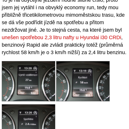
To je na obyčejné ježdění hodně slibné číslo, proto
jsem jej vytáhl i na obvyklý economy run, tedy mou
přibližně třicetikilometrovou mimoměstskou trasu, kde
se dá vše podřídit jízdě na spotřebu a přitom
nezdržovat jiné. Je to stejná cesta, na které jsem byl
unešen spotřebou 2,3 litru nafty u Hyundai i30 CRDi
,
benzinový Rapid ale zvládl prakticky totéž (průměrná
rychlost 58 km/h je o 3 km/h nižší) za 2,4 litru benzinu.