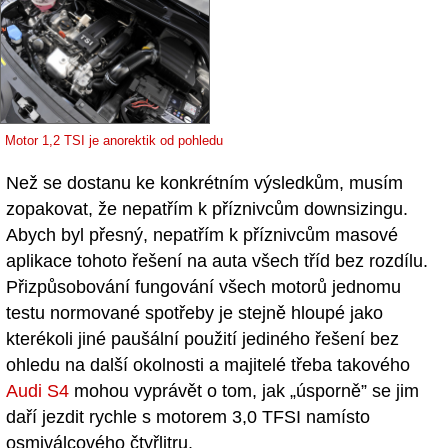
Motor 1,2 TSI je anorektik od pohledu
Než se dostanu ke konkrétním výsledkům, musím
zopakovat, že nepatřím k příznivcům downsizingu.
Abych byl přesný, nepatřím k příznivcům masové
aplikace tohoto řešení na auta všech tříd bez rozdílu.
Přizpůsobování fungování všech motorů jednomu
testu normované spotřeby je stejně hloupé jako
kterékoli jiné paušální použití jediného řešení bez
ohledu na další okolnosti a majitelé třeba takového
Audi S4
mohou vyprávět o tom, jak „úsporně” se jim
daří jezdit rychle s motorem 3,0 TFSI namísto
osmiválcového čtyřlitru.