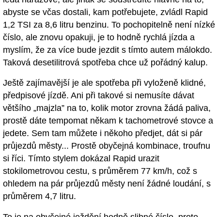
abyste se včas dostali, kam potřebujete, zvládl Rapid
1,2 TSI za 8,6 litru benzinu. To pochopitelně není nízké
číslo, ale znovu opakuji, je to hodně rychlá jízda a
myslím, že za více bude jezdit s tímto autem málokdo.
Taková desetilitrová spotřeba chce už pořádný kalup.
Ještě zajímavější je ale spotřeba při vyloženě klidné,
předpisové jízdě. Ani při takové si nemusíte dávat
většího „majzla” na to, kolik motor zrovna žádá paliva,
prostě dáte tempomat někam k tachometrové stovce a
jedete. Sem tam můžete i někoho předjet, dát si pár
průjezdů městy... Prostě obyčejná kombinace, troufnu
si říci. Tímto stylem dokázal Rapid urazit
stokilometrovou cestu, s průměrem 77 km/h, což s
ohledem na pár průjezdů městy není žádné loudání, s
průměrem 4,7 litru.