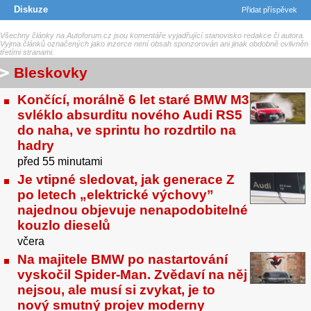
Diskuze
Přidat příspěvek
Všechny články na Autoforum.cz jsou komentáře vyjadřující stanovisko redakce či autora.
Vyjma článků označených jako inzerce není obsah sponzorován ani jinak obdobně ovlivněn
třetími stranami.
Bleskovky
Končící, morálně 6 let staré BMW M3
svléklo absurditu nového Audi RS5
do naha, ve sprintu ho rozdrtilo na
hadry
před 55 minutami
Je vtipné sledovat, jak generace Z
po letech „elektrické výchovy”
najednou objevuje nenapodobitelné
kouzlo dieselů
včera
Na majitele BMW po nastartování
vyskočil Spider-Man. Zvědaví na něj
nejsou, ale musí si zvykat, je to
nový smutný projev moderny