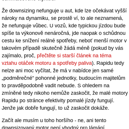
Že downsizing nefunguje u aut, kde lze očekávat vyšší
nároky na dynamiku, se prostě ví, to ale neznamená,
že nefunguje vůbec. U vozů, kde typickou jízdou bude
spíše ta výkonově nenáročná, jde naopak o schůdnou
cestu ke snížení reálné spotřeby, neboť menší motor v
takovém případě skutečně žádá méně (pokud by vás
zajímalo, proč,
přečtěte si starší článek na téma
vztahu otáček motoru a spotřeby paliva
). Rapidu tedy
nelze ani moc vyčítat, že má v nabídce jen samé
„podměrečné” pohonné jednotky, budoucím majitelům
to pravděpodobně vadit nebude. S ohledem na
zmíněné tedy nikoho nemůže zaskočit, že malé motory
Rapidu po stránce efektivity pomalé jízdy fungují.
Jenže jak dobře fungují, to už zaskočit dokáže.
Začít ale musím u toho horšího - ne, ani tento
downsizovaný motor není vhodný pro lámání