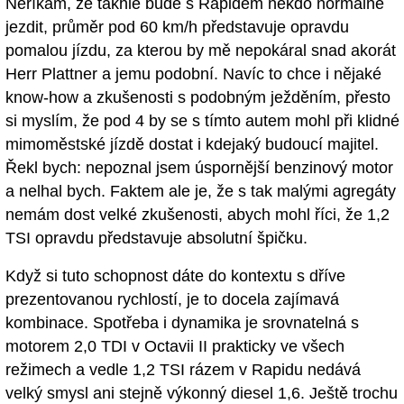
Neříkám, že takhle bude s Rapidem někdo normálně
jezdit, průměr pod 60 km/h představuje opravdu
pomalou jízdu, za kterou by mě nepokáral snad akorát
Herr Plattner a jemu podobní. Navíc to chce i nějaké
know-how a zkušenosti s podobným ježděním, přesto
si myslím, že pod 4 by se s tímto autem mohl při klidné
mimoměstské jízdě dostat i kdejaký budoucí majitel.
Řekl bych: nepoznal jsem úspornější benzinový motor
a nelhal bych. Faktem ale je, že s tak malými agregáty
nemám dost velké zkušenosti, abych mohl říci, že 1,2
TSI opravdu představuje absolutní špičku.
Když si tuto schopnost dáte do kontextu s dříve
prezentovanou rychlostí, je to docela zajímavá
kombinace. Spotřeba i dynamika je srovnatelná s
motorem 2,0 TDI v Octavii II prakticky ve všech
režimech a vedle 1,2 TSI rázem v Rapidu nedává
velký smysl ani stejně výkonný diesel 1,6. Ještě trochu