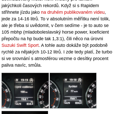
jakýchkoli časových rekordů. Když si s Rapidem
střihnete jízdu jako
na druhém publikovaném videu
,
jede za 14-16 litrů. To v absolutním měřítku není tolik,
ale je třeba si uvědomit, v čem sedíme - je to auto se
105 mbhp (mladoboleslavský horse power, koeficient
přepočtu na hp bude tak 1,3:1), čili něco na úrovni
Suzuki Swift Sport
. A tohle auto dokáže být podobně
rychlé za nějakých 10-12 litrů. I zde tedy platí, že turbo
si ve srovnání s atmosférou vezme o desítky procent
paliva navíc, smůla.