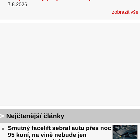
7.8.2026
zobrazit vše
Nejčtenější články
Smutný facelift sebral autu přes noc
95 koní, na vině nebude jen