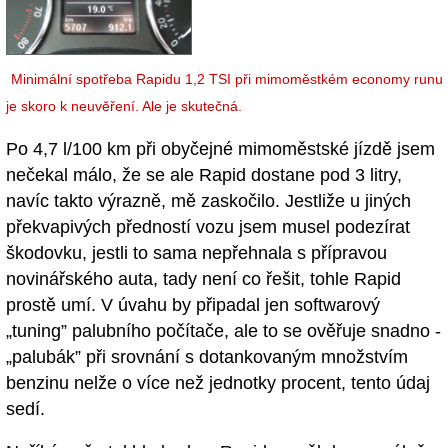
Minimální spotřeba Rapidu 1,2 TSI při mimoměstkém economy runu
je skoro k neuvěření. Ale je skutečná.
Po 4,7 l/100 km při obyčejné mimoměstské jízdě jsem
nečekal málo, že se ale Rapid dostane pod 3 litry,
navíc takto výrazně, mě zaskočilo. Jestliže u jiných
překvapivých předností vozu jsem musel podezírat
škodovku, jestli to sama nepřehnala s přípravou
novinářského auta, tady není co řešit, tohle Rapid
prostě umí. V úvahu by připadal jen softwarový
„tuning” palubního počítače, ale to se ověřuje snadno -
„palubák” při srovnání s dotankovaným množstvím
benzinu nelže o více než jednotky procent, tento údaj
sedí.