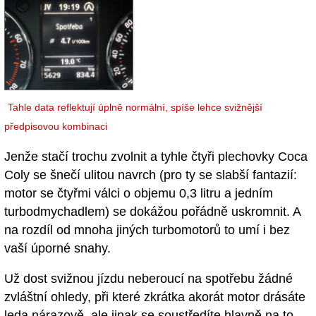
Tahle data reflektují úplně normální, spíše lehce svižnější
předpisovou kombinaci
Jenže stačí trochu zvolnit a tyhle čtyři plechovky Coca
Coly se šnečí ulitou navrch (pro ty se slabší fantazií:
motor se čtyřmi válci o objemu 0,3 litru a jedním
turbodmychadlem) se dokážou pořádně uskromnit. A
na rozdíl od mnoha jiných turbomotorů to umí i bez
vaší úporné snahy.
Už dost svižnou jízdu neberoucí na spotřebu žádné
zvláštní ohledy, při které zkrátka akorát motor drásáte
leda nárazově, ale jinak se soustředíte hlavně na to,