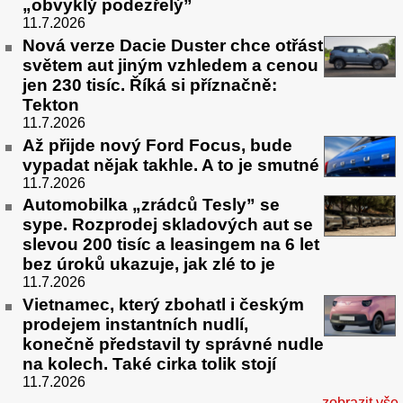
„obvyklý podezřelý”
11.7.2026
Nová verze Dacie Duster chce otřást
světem aut jiným vzhledem a cenou
jen 230 tisíc. Říká si příznačně:
Tekton
11.7.2026
Až přijde nový Ford Focus, bude
vypadat nějak takhle. A to je smutné
11.7.2026
Automobilka „zrádců Tesly” se
sype. Rozprodej skladových aut se
slevou 200 tisíc a leasingem na 6 let
bez úroků ukazuje, jak zlé to je
11.7.2026
Vietnamec, který zbohatl i českým
prodejem instantních nudlí,
konečně představil ty správné nudle
na kolech. Také cirka tolik stojí
11.7.2026
zobrazit vše