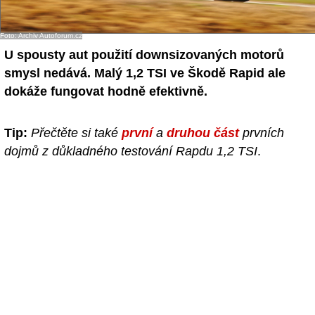
- Ostatní
Foto: Archiv Autoforum.cz
Diskuzní fórum
U spousty aut použití downsizovaných motorů
smysl nedává. Malý 1,2 TSI ve Škodě Rapid ale
Sledujte nás!
dokáže fungovat hodně efektivně.
Tip:
Přečtěte si také
první
a
druhou část
prvních
dojmů z důkladného testování Rapdu 1,2 TSI
.