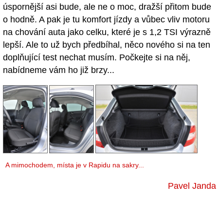
úspornější asi bude, ale ne o moc, dražší přitom bude
o hodně. A pak je tu komfort jízdy a vůbec vliv motoru
na chování auta jako celku, které je s 1,2 TSI výrazně
lepší. Ale to už bych předbíhal, něco nového si na ten
doplňující test nechat musím. Počkejte si na něj,
nabídneme vám ho již brzy...
A mimochodem, místa je v Rapidu na sakry...
Pavel Janda