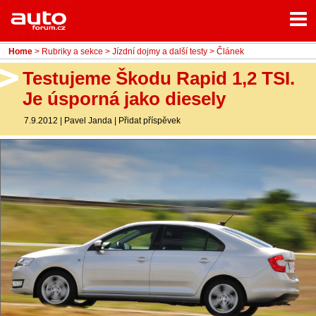
Menu
Home
Rubriky
Home
>
Rubriky a sekce
>
Jízdní dojmy a další testy
> Článek
- Testy aut
Testujeme Škodu Rapid 1,2 TSI.
Je úsporná jako diesely
- Jízdní dojmy a další testy
7.9.2012
|
Pavel Janda
|
Přidat příspěvek
- Bleskovky
- Představení
- Fascinace a historie
- Život řidiče
- Tuning
- Technika
- Zajímavosti