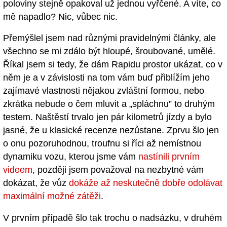
poloviny stejně opakoval už jednou vyřčené. A víte, co
mě napadlo? Nic, vůbec nic.
Přemýšlel jsem nad různými pravidelnými články, ale
všechno se mi zdálo být hloupé, šroubované, umělé.
Říkal jsem si tedy, že dám Rapidu prostor ukázat, co v
něm je a v závislosti na tom vám buď přiblížím jeho
zajímavé vlastnosti nějakou zvláštní formou, nebo
zkrátka nebude o čem mluvit a „spláchnu” to druhým
testem. Naštěstí trvalo jen pár kilometrů jízdy a bylo
jasné, že u klasické recenze nezůstane. Zprvu šlo jen
o onu pozoruhodnou, troufnu si říci až nemístnou
dynamiku vozu, kterou jsme vám
nastínili prvním
videem
, později jsem považoval na nezbytné vám
dokázat, že vůz
dokáže až neskutečně dobře odolávat
maximální možné zátěži
.
V prvním případě šlo tak trochu o nadsázku, v druhém