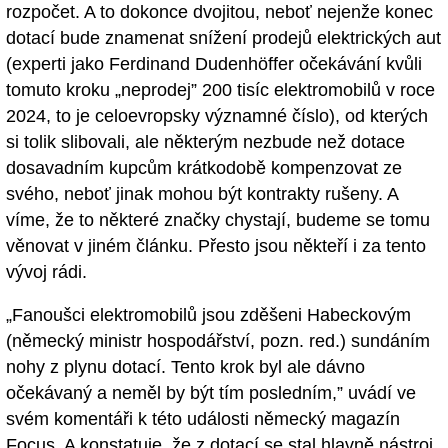
rozpočet. A to dokonce dvojitou, neboť nejenže konec
dotací bude znamenat snížení prodejů elektrických aut
(experti jako Ferdinand Dudenhöffer očekávání kvůli
tomuto kroku „neprodej” 200 tisíc elektromobilů v roce
2024, to je celoevropsky významné číslo), od kterých
si tolik slibovali, ale některým nezbude než dotace
dosavadním kupcům krátkodobě kompenzovat ze
svého, neboť jinak mohou být kontrakty rušeny. A
víme, že to některé značky chystají, budeme se tomu
věnovat v jiném článku. Přesto jsou někteří i za tento
vývoj rádi.
„Fanoušci elektromobilů jsou zděšeni Habeckovým
(německý ministr hospodářství, pozn. red.) sundáním
nohy z plynu dotací. Tento krok byl ale dávno
očekávaný a neměl by být tím posledním,” uvádí ve
svém komentáři k této události německý magazín
Focus. A konstatuje, že z dotací se stal hlavně nástroj