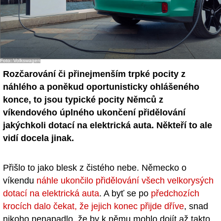
Foto: Volkswagen
Rozčarování či přinejmenším trpké pocity z
náhlého a poněkud oportunisticky ohlášeného
konce, to jsou typické pocity Němců z
víkendového úplného ukončení přidělování
jakýchkoli dotací na elektrická auta. Někteří to ale
vidí docela jinak.
Přišlo to jako blesk z čistého nebe. Německo o
víkendu
náhle ukončilo přidělování všech velkorysých
dotací na elektrická auta
. A byť se po
předchozích
krocích dalo čekat, že jejich konec přijde dříve
, snad
nikoho nenapadlo, že by k němu mohlo dojít až takto