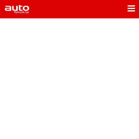
Menu
Home
Rubriky
- Testy aut
- Jízdní dojmy a další testy
- Bleskovky
- Představení
- Fascinace a historie
- Život řidiče
- Tuning
- Technika
- Zajímavosti