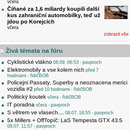
včera
Číňané za 1,6 miliardy koupili další
kus zahraniční automobilky, teď už
jdou po Korejcích
včera
zobrazit vše
Živá témata na fóru
Cyklistické vlákno
08.09. 06:53
- pavproch
Elektromobily a vse kolem nich
před 7
hodinami
- řidičBOB
Policejni Passaty, Superby a neoznacena merici
vozidla #2
před 10 hodinami
- řidičBOB
Politický koutek
včera
- řidičBOB
IT poradna
včera
- pavproch
S větrem ve vlasech....
08.07. 16:55
- pavproch
5x Millers + OffTopíč: LaS Tempesta GTX 43.5
08.07. 11:57
- pavproch