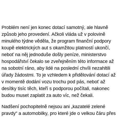
Problém není jen konec dotací samotný, ale hlavně
způsob jeho provedení. Ačkoli vláda už v polovině
minulého týdne věděla, že program finanční podpory
koupě elektrických aut s okamžitou platností ukončí,
neboť na něj jednoduše došly peníze, ministerstvo
hospodářství čekalo se zveřejněním této informace až
na sobotní ráno, aby lidé na poslední chvíli nezahltili
úřady žádostmi. To je vzhledem k přidělování dotací až
v momentě dodání vozu trochu pod pás, neboť až
desítky tisíc těch, kteří s podporou počítali, nakonec
budou muset zaplatit za auto víc, než čekali.
Nadšení pochopitelně nejsou ani „kazatelé zelené
pravdy” a automobilky, pro které jde o velkou čáru přes