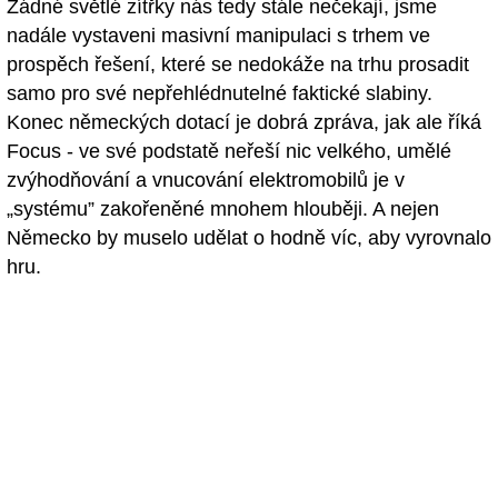
Žádné světlé zítřky nás tedy stále nečekají, jsme
nadále vystaveni masivní manipulaci s trhem ve
prospěch řešení, které se nedokáže na trhu prosadit
samo pro své nepřehlédnutelné faktické slabiny.
Konec německých dotací je dobrá zpráva, jak ale říká
Focus - ve své podstatě neřeší nic velkého, umělé
zvýhodňování a vnucování elektromobilů je v
„systému” zakořeněné mnohem hlouběji. A nejen
Německo by muselo udělat o hodně víc, aby vyrovnalo
hru.