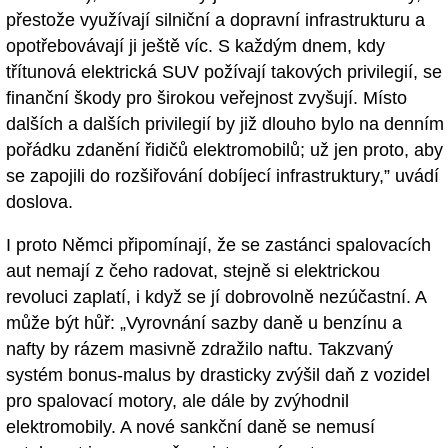
přestože využívají silniční a dopravní infrastrukturu a
opotřebovávají ji ještě víc. S každým dnem, kdy
třítunová elektrická SUV požívají takových privilegií, se
finanční škody pro širokou veřejnost zvyšují. Místo
dalších a dalších privilegií by již dlouho bylo na denním
pořádku zdanění řidičů elektromobilů; už jen proto, aby
se zapojili do rozšiřování dobíjecí infrastruktury,” uvádí
doslova.
I proto Němci připomínají, že se zastánci spalovacích
aut nemají z čeho radovat, stejně si elektrickou
revoluci zaplatí, i když se jí dobrovolně nezúčastní. A
může být hůř: „Vyrovnání sazby daně u benzínu a
nafty by rázem masivně zdražilo naftu. Takzvaný
systém bonus-malus by drasticky zvýšil daň z vozidel
pro spalovací motory, ale dále by zvýhodnil
elektromobily. A nové sankční daně se nemusí