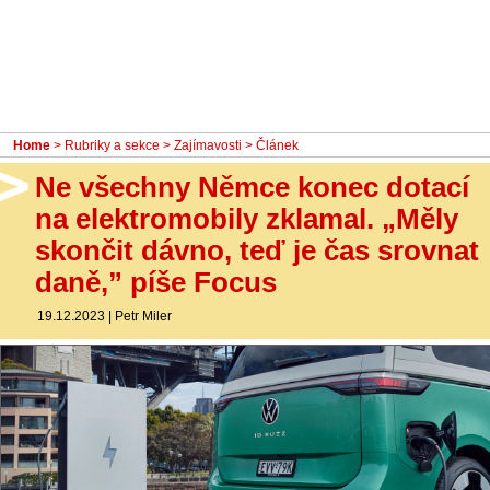
- Ostatní
Diskuzní fórum
Sledujte nás!
Home
>
Rubriky a sekce
>
Zajímavosti
> Článek
Ne všechny Němce konec dotací
na elektromobily zklamal. „Měly
skončit dávno, teď je čas srovnat
daně,” píše Focus
19.12.2023
|
Petr Miler