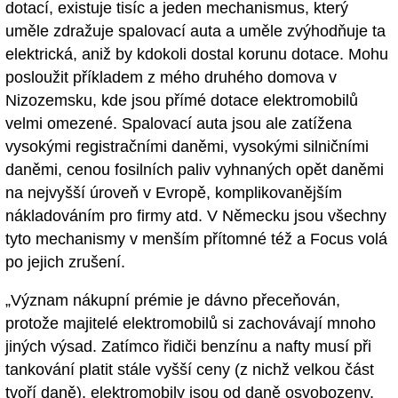
dotací, existuje tisíc a jeden mechanismus, který
uměle zdražuje spalovací auta a uměle zvýhodňuje ta
elektrická, aniž by kdokoli dostal korunu dotace. Mohu
posloužit příkladem z mého druhého domova v
Nizozemsku, kde jsou přímé dotace elektromobilů
velmi omezené. Spalovací auta jsou ale zatížena
vysokými registračními daněmi, vysokými silničními
daněmi, cenou fosilních paliv vyhnaných opět daněmi
na nejvyšší úroveň v Evropě, komplikovanějším
nákladováním pro firmy atd. V Německu jsou všechny
tyto mechanismy v menším přítomné též a Focus volá
po jejich zrušení.
„Význam nákupní prémie je dávno přeceňován,
protože majitelé elektromobilů si zachovávají mnoho
jiných výsad. Zatímco řidiči benzínu a nafty musí při
tankování platit stále vyšší ceny (z nichž velkou část
tvoří daně), elektromobily jsou od daně osvobozeny,