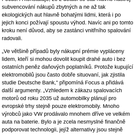
subvencování nákupů zbytných a ne až tak
ekologických aut hlavně bohatými lidmi, která i po
jejich konci požívají spoustu výhod. Navíc ani po tomto
kroku není důvod, aby se zastánci vnitřního spalování
radovali.
„Ve většině případů byly nákupní prémie vypláceny
lidem, kteří si mohou dovolit koupit drahé auto i bez
ostatních peněz daňových poplatníků. Protože kupující
elektromobilů jsou často dobře situovaní, jak zjistila
studie Deutsche Bank,” připomíná Focus a přidává
další argumenty. „Vzhledem k zákazu spalovacích
motorů od roku 2035 už automobilky plánují pro
evropské trhy stejně pouze elektromobily. Mnoho
výrobců jako VW prodávalo mnohem dříve ve velkém
auta na baterie. Bylo a je zcela nesmyslné finančně
podporovat technologii, jejíž alternativy jsou stejně