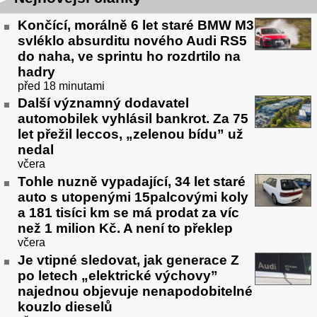
Končící, morálně 6 let staré BMW M3
svléklo absurditu nového Audi RS5
do naha, ve sprintu ho rozdrtilo na
hadry
před 18 minutami
Další významný dodavatel
automobilek vyhlásil bankrot. Za 75
let přežil leccos, „zelenou bídu” už
nedal
včera
Tohle nuzně vypadající, 34 let staré
auto s utopenými 15palcovými koly
a 181 tisíci km se má prodat za víc
než 1 milion Kč. A není to překlep
včera
Je vtipné sledovat, jak generace Z
po letech „elektrické výchovy”
najednou objevuje nenapodobitelné
kouzlo dieselů