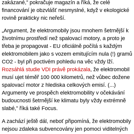
zakázané,” pokračuje magazín a říká, že celé
financování je obzvlášť nesmyslné, když v ekologické
rovině prakticky nic neřeší.
„Argument, že elektromobily jsou mnohem šetrnější k
životnímu prostředí než spalovací motory, a proto je
třeba je propagovat - EU oficiálně počítá s každým
elektromobilem jako s vozem emitujícím nula (!) gramů
CO2 - byl při poctivém pohledu na věc vždy lží.
Rozsáhlá studie VDI právě prokázala
, že elektromobil
musí ujet téměř 100 000 kilometrů, než vůbec dožene
spalovací motor z hlediska celkových emisí. (...)
Argumenty ve prospěch elektromobility v očekávání
budoucnosti šetrnější ke klimatu byly vždy extrémně
slabé,” říká také Focus.
A zachází ještě dál, neboť připomíná, že elektromobily
nejsou zdaleka subvencovány jen pomoci viditelných