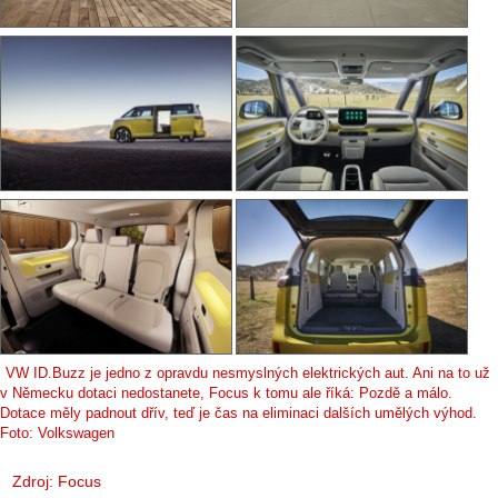
VW ID.Buzz je jedno z opravdu nesmyslných elektrických aut. Ani na to už
v Německu dotaci nedostanete, Focus k tomu ale říká: Pozdě a málo.
Dotace měly padnout dřív, teď je čas na eliminaci dalších umělých výhod.
Foto: Volkswagen
Zdroj:
Focus