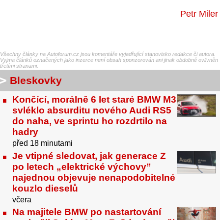
Petr Miler
Všechny články na Autoforum.cz jsou komentáře vyjadřující stanovisko redakce či autora.
Vyjma článků označených jako inzerce není obsah sponzorován ani jinak obdobně ovlivněn
třetími stranami.
Bleskovky
Končící, morálně 6 let staré BMW M3
svléklo absurditu nového Audi RS5
do naha, ve sprintu ho rozdrtilo na
hadry
před 18 minutami
Je vtipné sledovat, jak generace Z
po letech „elektrické výchovy”
najednou objevuje nenapodobitelné
kouzlo dieselů
včera
Na majitele BMW po nastartování