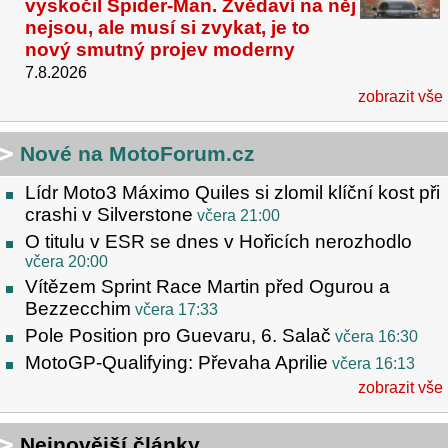
vyskočil Spider-Man. Zvědaví na něj
nejsou, ale musí si zvykat, je to
nový smutný projev moderny
7.8.2026
zobrazit vše
Nové na MotoForum.cz
Lídr Moto3 Máximo Quiles si zlomil klíční kost při
crashi v Silverstone
včera 21:00
O titulu v ESR se dnes v Hořicích nerozhodlo
včera 20:00
Vítězem Sprint Race Martin před Ogurou a
Bezzecchim
včera 17:33
Pole Position pro Guevaru, 6. Salač
včera 16:30
MotoGP-Qualifying: Převaha Aprilie
včera 16:13
zobrazit vše
Nejnovější články