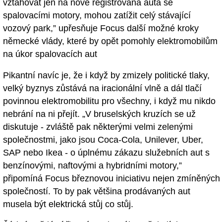
vztahovat jen na nově registrovaná auta se
spalovacími motory, mohou zatížit celý stávající
vozový park,” upřesňuje Focus další možné kroky
německé vlády, které by opět pomohly elektromobilům
na úkor spalovacích aut
Pikantní navíc je, že i když by zmizely politické tlaky,
velký byznys zůstává na iracionální vlně a dál tlačí
povinnou elektromobilitu pro všechny, i když mu nikdo
nebrání na ni přejít. „V bruselských kruzích se už
diskutuje - zvláště pak některými velmi zelenými
společnostmi, jako jsou Coca-Cola, Unilever, Uber,
SAP nebo Ikea - o úplnému zákazu služebních aut s
benzínovými, naftovými a hybridními motory,”
připomíná Focus březnovou iniciativu nejen zmíněných
společností. To by pak většina prodávaných aut
musela být elektrická stůj co stůj.