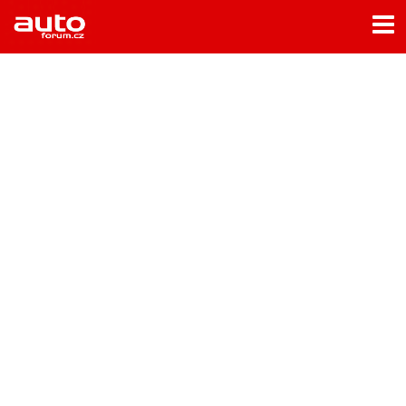
Menu
Home
Rubriky
- Testy aut
- Jízdní dojmy a další testy
- Bleskovky
- Představení
- Fascinace a historie
- Život řidiče
- Tuning
- Technika
- Zajímavosti