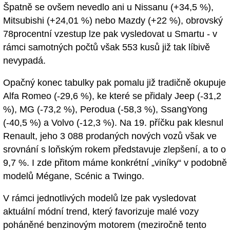
Špatně se ovšem nevedlo ani u Nissanu (+34,5 %),
Mitsubishi (+24,01 %) nebo Mazdy (+22 %), obrovský
78procentní vzestup lze pak vysledovat u Smartu - v
rámci samotných počtů však 553 kusů již tak líbivě
nevypadá.
Opačný konec tabulky pak pomalu již tradičně okupuje
Alfa Romeo (-29,6 %), ke které se přidaly Jeep (-31,2
%), MG (-73,2 %), Perodua (-58,3 %), SsangYong
(-40,5 %) a Volvo (-12,3 %). Na 19. příčku pak klesnul
Renault, jeho 3 088 prodaných nových vozů však ve
srovnání s loňským rokem představuje zlepšení, a to o
9,7 %. I zde přitom máme konkrétní „viníky“ v podobně
modelů Mégane, Scénic a Twingo.
V rámci jednotlivých modelů lze pak vysledovat
aktuální módní trend, který favorizuje malé vozy
poháněné benzinovým motorem (meziročně tento