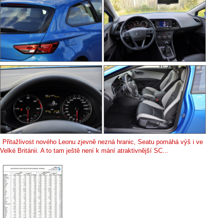
Přitažlivost nového Leonu zjevně nezná hranic, Seatu pomáhá výš i ve
Velké Británii. A to tam ještě není k mání atraktivnější SC...