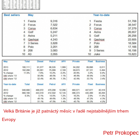
Velká Británie je již patnáctý měsíc v řadě nejstabilnějším trhem
Evropy
Petr Prokopec