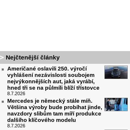
Nejčtenější články
Američané oslavili 250. výročí
vyhlášení nezávislosti soubojem
nejvýkonnějších aut, jaká vyrábí,
hned tři se na půlmíli blíží třístovce
8.7.2026
Mercedes je německý stále míň.
Většina výroby bude probíhat jinde,
navzdory slibům tam míří produkce
dalšího klíčového modelu
8.7.2026