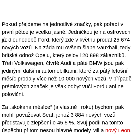
Pokud přejdeme na jednotlivé značky, pak pořadí v
první pětce je vcelku jasné. Jedničkou je na ostrovech
již dlouhodobě Ford, který zde v květnu prodal 25 674
nových vozů. Na záda mu ovšem šlape Vauxhall, tedy
britská odnož Opelu, který oslovil 20 898 zákazníků.
Třetí Volkswagen, čtvrté Audi a páté BMW jsou pak
jedinými dalšími automobilkami, které za pátý letošní
měsíc prodaly více než 10 000 nových vozů, v případě
prémiových značek je však odbyt vůči Fordu ani ne
poloviční.
Za „skokana měsíce“ (a vlastně i roku) bychom pak
mohli považovat Seat, jehož 3 884 nových vozů
představuje zlepšení o 45,5 %. Svůj podíl na tomto
úspěchu přitom nesou hlavně modely Mii a
nový Leon
.