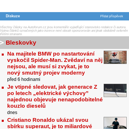
Diskuze
Přidat příspěvek
Všechny články na Autoforum.cz jsou komentáře vyjadřující stanovisko redakce či autora.
Vyjma článků označených jako inzerce není obsah sponzorován ani jinak obdobně ovlivněn
třetími stranami.
Bleskovky
Na majitele BMW po nastartování
vyskočil Spider-Man. Zvědaví na něj
nejsou, ale musí si zvykat, je to
nový smutný projev moderny
před 6 hodinami
Je vtipné sledovat, jak generace Z
po letech „elektrické výchovy”
najednou objevuje nenapodobitelné
kouzlo dieselů
dnes
Cristiano Ronaldo ukázal svou
sbírku superaut, je to miliardové