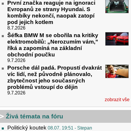
První značka reaguje na ignoraci
Evropanů ze strany Hyundai. S
kombíky nekončí, naopak zatopí
pod jejich kotlem
8.7.2026
Šéfka BMW M se obořila na kritiky
elektromobilů: „Nerozumím vám,”
říká a zapomíná na základní
obchodní poučku
9.7.2026
Porsche dál padá. Propustí dvakrát
víc lidí, než původně plánovalo,
zbytečnost jeho současných
problémů vstoupí do dějin
9.7.2026
zobrazit vše
Živá témata na fóru
Politický koutek
08.07. 19:51
- Stepan