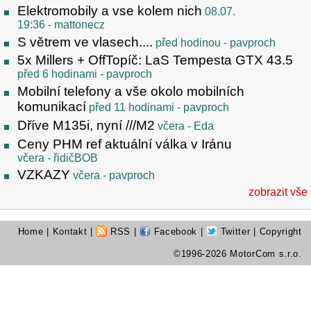
Elektromobily a vse kolem nich
08.07.
19:36
- mattonecz
S větrem ve vlasech....
před hodinou
- pavproch
5x Millers + OffTopíč: LaS Tempesta GTX 43.5
před 6 hodinami
- pavproch
Mobilní telefony a vše okolo mobilních
komunikací
před 11 hodinami
- pavproch
Dříve M135i, nyní ///M2
včera
- Eda
Ceny PHM ref aktuální válka v Iránu
včera
- řidičBOB
VZKAZY
včera
- pavproch
zobrazit vše
Home
|
Kontakt
|
RSS
|
Facebook
|
Twitter
| Copyright
©1996-2026 MotorCom s.r.o.