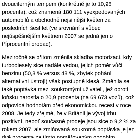
dvouciferným tempem (konkrétně je to 10,98
procenta), což znamená 180 111 vyexpedovaných
automobilů a obchodně nejsilnější květen za
posledních šest let (ve srovnání s vůbec
nejúspěšnějším květnem 2007 se jedná jen o
tříprocentní propad).
Meziročně se přitom změnila skladba motorizací, kdy
turbodiesely sice nadále vedou, jejich poměr vůči
benzinu (50,8 % versus 48 %, zbytek pohání
alternativní ústrojí) však postupně klesá. Změnila se
také poptávka mezi soukromými uživateli, jež oproti
loňsku narostla o 20,9 procenta (na 69 673 vozů), což
odpovídá hodnotám před ekonomickou recesí v roce
2008. Je tedy zřejmé, že v Británii je vývoj trhu
pozitivní, neboť současné prodeje jsou sice o 9,2 % za
rokem 2007, ale zmiňovaná soukromá poptávka je jen
dvě procenta za tímto poměřovaným obdobím.