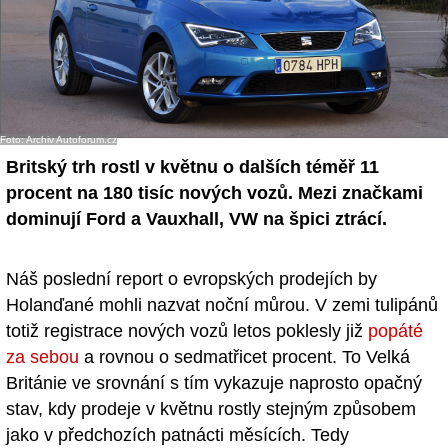
Foto: Archiv Autoforum.cz
Britský trh rostl v květnu o dalších téměř 11
procent na 180 tisíc nových vozů. Mezi značkami
dominují Ford a Vauxhall, VW na špici ztrácí.
Náš poslední report o evropských prodejích by
Holanďané mohli nazvat noční můrou. V zemi tulipánů
totiž registrace nových vozů letos poklesly již
popáté
za sebou
a rovnou o sedmatřicet procent. To Velká
Británie ve srovnání s tím vykazuje naprosto opačný
stav, kdy prodeje v květnu rostly stejným způsobem
jako v předchozích patnácti měsících. Tedy