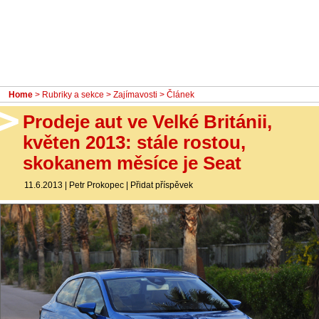
- Ostatní
Diskuzní fórum
Sledujte nás!
Home
>
Rubriky a sekce
>
Zajímavosti
> Článek
Prodeje aut ve Velké Británii,
květen 2013: stále rostou,
skokanem měsíce je Seat
11.6.2013
|
Petr Prokopec
|
Přidat příspěvek