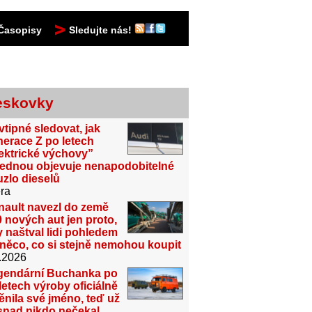
Časopisy
Sledujte nás!
eskovky
vtipné sledovat, jak
erace Z po letech
ektrické výchovy”
jednou objevuje nenapodobitelné
zlo dieselů
ra
nault navezl do země
 nových aut jen proto,
 naštval lidi pohledem
něco, co si stejně nemohou koupit
.2026
gendární Buchanka po
letech výroby oficiálně
nila své jméno, teď už
snad nikdo nečekal