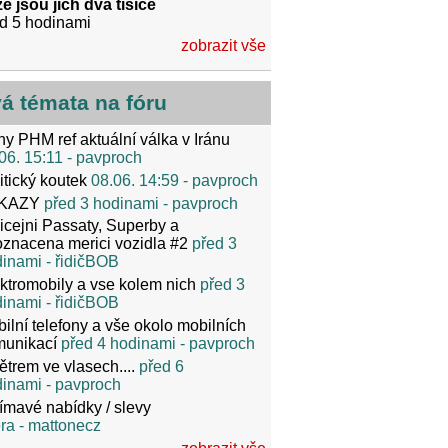
e jsou jich dva tisíce
d 5 hodinami
zobrazit vše
vá témata na fóru
y PHM ref aktuální válka v Iránu
06. 15:11
- pavproch
itický koutek
08.06. 14:59
- pavproch
KAZY
před 3 hodinami
- pavproch
icejni Passaty, Superby a
znacena merici vozidla #2
před 3
dinami
- řidičBOB
ktromobily a vse kolem nich
před 3
dinami
- řidičBOB
ilní telefony a vše okolo mobilních
munikací
před 4 hodinami
- pavproch
ětrem ve vlasech....
před 6
dinami
- pavproch
ímavé nabídky / slevy
ra
- mattonecz