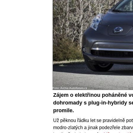
Foto: Archiv Autoforum.cz
Zájem o elektřinou poháněné vo
dohromady s plug-in-hybridy se
promile.
Už pěknou řádku let se pravidelně po
modro-zlatých a jinak podezřele zbarve