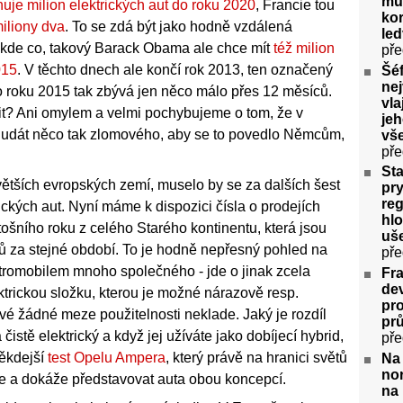
můž
je milion elektrických aut do roku 2020
, Francie tou
kor
iliony dva
. To se zdá být jako hodně vzdálená
le
ě kde co, takový Barack Obama ale chce mít
též milion
pře
015
. V těchto dnech ale končí rok 2013, ten označený
Šéf
nej
o roku 2015 tak zbývá jen něco málo přes 12 měsíců.
vla
it? Ani omylem a velmi pochybujeme o tom, že v
jeh
t udát něco tak zlomového, aby se to povedlo Němcům,
vš
pře
Sta
ětších evropských zemí, muselo by se za dalších šest
pry
re
rických aut. Nyní máme k dispozici čísla o prodejích
hlo
tošního roku z celého Starého kontinentu, která jsou
uše
dů za stejné období. To je hodně nepřesný pohled na
pře
ktromobilem mnoho společného - jde o jinak zcela
Fr
dev
trickou složku, kterou je možné nárazově resp.
pro
ové žádné meze použitelnosti neklade. Jaký je rozdíl
pr
čistě elektrický a když jej užíváte jako dobíjecí hybrid,
pře
někdejší
test Opelu Ampera
, který právě na hranici světů
Na
nor
uje a dokáže představovat auta obou koncepcí.
na 