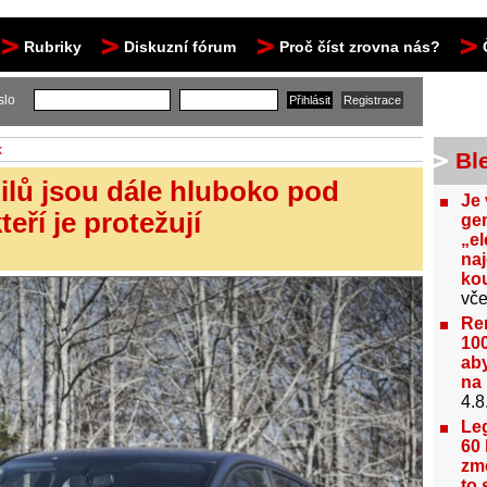
Rubriky
Diskuzní fórum
Proč číst zrovna nás?
slo
k
Bl
ilů jsou dále hluboko pod
Je 
eří je protežují
gen
„el
na
kou
vče
Re
100
aby
na 
4.8
Le
60 
změ
to 