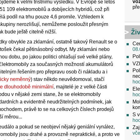
voz
ojdeme k velmi tristnímu výsledku. V Evropě se letos
pře
51 109 elektromobilů a dobíjecích hybridů, což při
lá podíl na trhu pouze 4,6 promile. Vzhledem k
 skupiny nerozlišují, nemůžeme posloužit přesným
Ži
k bude ještě citelně nižší.
ky obvykle za zklamání, ostatně takový Renault se o
Cen
08.
letošek čekal pětinásobný odbyt. My zklamáni nebo
Pol
u dobu, po jakou politici ohlašují své velké plány,
VZ
Elektromobily za současných možností akumulátorů
Pol
elným řešením pro přepravu osob či nákladu a i
neo
ticky neměnný
) stav někdo neuvědomoval, stačí
ho
 je dlouhodobě minimální
, majitelé je z velké části
Ele
dou v nějaké zemi stane, že se elektromobily
ho
Mob
ndardních a evidentně neudržitelných podmínek, jak
ko
mochodem, právě to se na celkových číslech prodejů
S v
ší měrou...
ho
událo a pokud se neobjeví nějaký geniální vynález,
Zaj
vče
omobily jsou drahé a provozně nepraktické, a proto ve