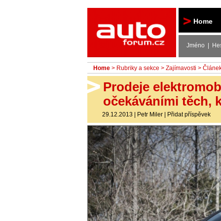
Autoforum
Home
Jméno | He
Home
>
Rubriky a sekce
>
Zajímavosti
> Článe
Prodeje elektromob
očekáváními těch, kt
29.12.2013
|
Petr Miler
|
Přidat příspěvek