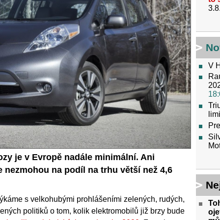
3.8
No
V H
Raú
202
18:
Tr
lim
Pre
Sil
Mot
zy je v Evropě nadále minimální. Ani
 nezmohou na podíl na trhu větší než 4,6
Ne
týkáme s velkohubými prohlášeními zelených, rudých,
To
ných politiků o tom, kolik elektromobilů již brzy bude
oje