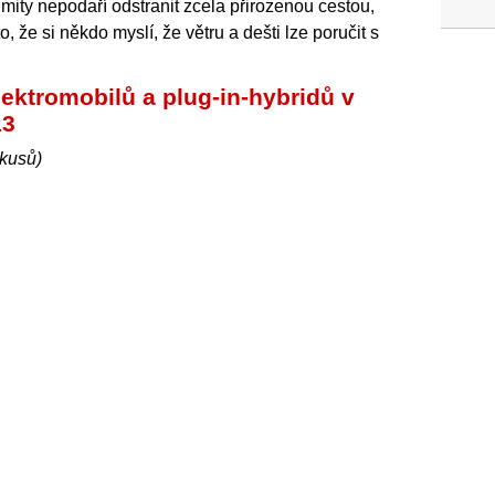
imity nepodaří odstranit zcela přirozenou cestou,
že si někdo myslí, že větru a dešti lze poručit s
ektromobilů a plug-in-hybridů v
13
 kusů)