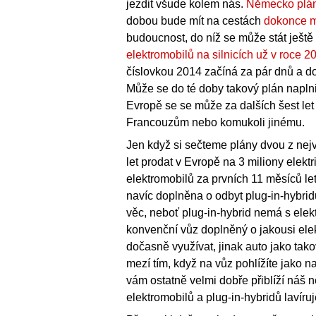
jezdit všude kolem nás.
Německo plánu
dobou bude mít na cestách
dokonce m
budoucnost, do níž se může stát ješt
elektromobilů na silnicích už v roce 2
číslovkou 2014 začíná za pár dnů a d
Může se do té doby takový plán napln
Evropě se se může za dalších šest le
Francouzům nebo komukoli jinému.
Jen když si sečteme plány dvou z nejv
let prodat v Evropě na 3 miliony elekt
elektromobilů za prvních 11 měsíců le
navíc doplněna o odbyt plug-in-hybri
věc, neboť plug-in-hybrid nemá s ele
konvenční vůz doplněný o jakousi elek
dočasně využívat, jinak auto jako tak
mezí tím, když na vůz pohlížíte jako na 
vám ostatně velmi dobře přiblíží náš 
elektromobilů a plug-in-hybridů lavír