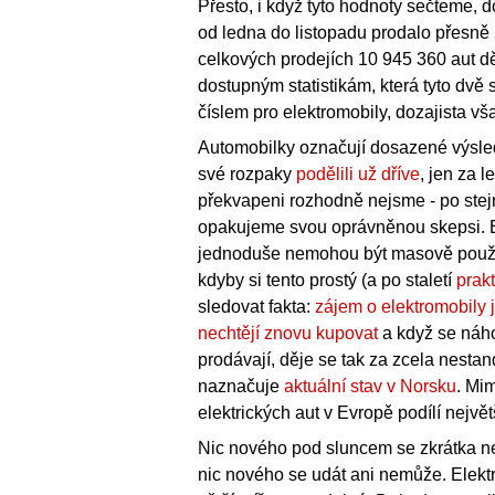
Přesto, i když tyto hodnoty sečteme, d
od ledna do listopadu prodalo přesně 
celkových prodejích 10 945 360 aut dě
dostupným statistikám, která tyto dvě
číslem pro elektromobily, dozajista vša
Automobilky označují dosazené výsled
své rozpaky
podělili už dříve
, jen za 
překvapeni rozhodně nejsme - po stejno
opakujeme svou oprávněnou skepsi. 
jednoduše nemohou být masově použit
kdyby si tento prostý (a po staletí
prak
sledovat fakta:
zájem o elektromobily
nechtějí znovu kupovat
a když se náho
prodávají, děje se tak za zcela nesta
naznačuje
aktuální stav v Norsku
. Mi
elektrických aut v Evropě podílí největ
Nic nového pod sluncem se zkrátka ne
nic nového se udát ani nemůže. Elektr