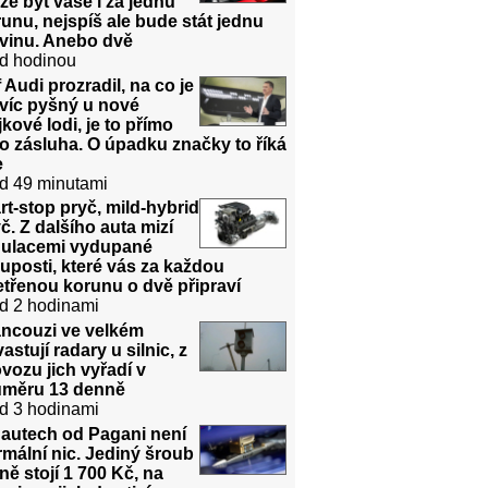
e být vaše i za jednu
unu, nejspíš ale bude stát jednu
dvinu. Anebo dvě
d hodinou
 Audi prozradil, na co je
víc pyšný u nové
jkové lodi, je to přímo
o zásluha. O úpadku značky to říká
e
d 49 minutami
rt-stop pryč, mild-hybrid
č. Z dalšího auta mizí
gulacemi vydupané
uposti, které vás za každou
třenou korunu o dvě připraví
d 2 hodinami
ancouzi ve velkém
astují radary u silnic, z
vozu jich vyřadí v
ůměru 13 denně
d 3 hodinami
 autech od Pagani není
mální nic. Jediný šroub
ně stojí 1 700 Kč, na