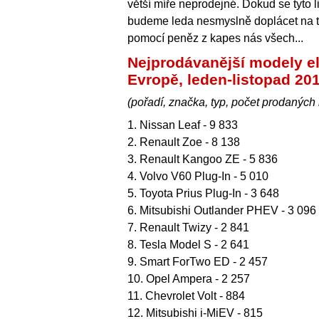
větší míře neprodejné. Dokud se tyto l
budeme leda nesmyslně doplácet na to, 
pomocí peněz z kapes nás všech...
Nejprodávanější modely el
Evropě, leden-listopad 20
(pořadí, značka, typ, počet prodaných
1. Nissan Leaf - 9 833
2. Renault Zoe - 8 138
3. Renault Kangoo ZE - 5 836
4. Volvo V60 Plug-In - 5 010
5. Toyota Prius Plug-In - 3 648
6. Mitsubishi Outlander PHEV - 3 096
7. Renault Twizy - 2 841
8. Tesla Model S - 2 641
9. Smart ForTwo ED - 2 457
10. Opel Ampera - 2 257
11. Chevrolet Volt - 884
12. Mitsubishi i-MiEV - 815