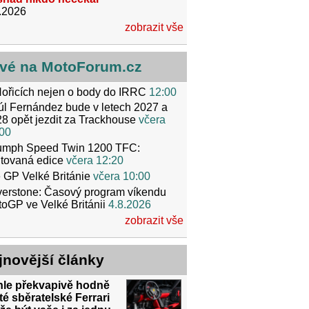
.2026
zobrazit vše
vé na MotoForum.cz
ořicích nejen o body do IRRC
12:00
l Fernández bude v letech 2027 a
8 opět jezdit za Trackhouse
včera
00
iumph Speed Twin 1200 TFC:
itovaná edice
včera 12:20
 GP Velké Británie
včera 10:00
verstone: Časový program víkendu
oGP ve Velké Británii
4.8.2026
zobrazit vše
jnovější články
hle překvapivě hodně
té sběratelské Ferrari