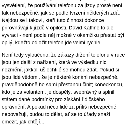
vysvětlení, že používání telefonu za jízdy prostě není
tak nebezpečné, jak se podle tvrzení některých zdá.
Najdou se i takoví, kteří tuto činnost dokonce
přirovnávají k jízdě v opilosti. David Kaffine to ale
vyvrací - není podle něj možné v okamžiku přestat být
opilý, kdežto odložit telefon jde velmi rychle.
Není tedy vyloučeno, že zákazy držení telefonu v ruce
jsou jen další z nařízení, která ve výsledku nic
nezmění, jakkoli ušlechtilé se mohou zdát. Pokud si
jsou lidé vědomi, že je některé konání nebezpečné,
pravděpodobně ho sami přestanou činit; koneckonců,
kdo je za volantem, je dospělý, svéprávný a splnil
státem dané podmínky pro získání řidičského
oprávnění. A pokud něco lidé za příliš nebezpečné
nepovažují, budou to dělat, ať se to úřady snaží
omezit, jak chtějí...