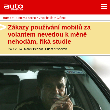
Menu
Home
Rubriky
Home
>
Rubriky a sekce
>
Život řidiče
> Článek
- Testy aut
Zákazy používání mobilů za
volantem nevedou k méně
- Jízdní dojmy a další testy
nehodám, říká studie
- Bleskovky
24.7.2014
|
Marek Bednář
|
Přidat příspěvek
- Představení
- Fascinace a historie
- Život řidiče
- Tuning
- Technika
- Zajímavosti