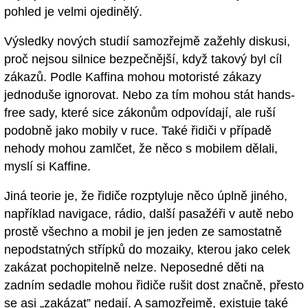
pohled je velmi ojedinělý.
Výsledky nových studií samozřejmě zažehly diskusi,
proč nejsou silnice bezpečnější, když takový byl cíl
zákazů. Podle Kaffina mohou motoristé zákazy
jednoduše ignorovat. Nebo za tím mohou stát hands-
free sady, které sice zákonům odpovídají, ale ruší
podobně jako mobily v ruce. Také řidiči v případě
nehody mohou zamlčet, že něco s mobilem dělali,
myslí si Kaffine.
Jiná teorie je, že řidiče rozptyluje něco úplně jiného,
například navigace, rádio, další pasažéři v autě nebo
prostě všechno a mobil je jen jeden ze samostatně
nepodstatných střípků do mozaiky, kterou jako celek
zakázat pochopitelně nelze. Neposedné děti na
zadním sedadle mohou řidiče rušit dost značně, přesto
se asi „zakázat” nedají. A samozřejmě, existuje také