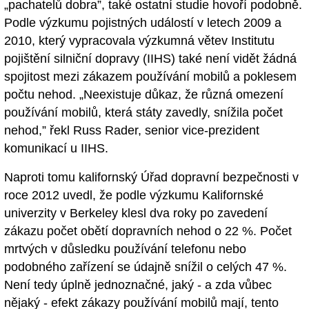
„pachatelů dobra”, také ostatní studie hovoří podobně.
Podle výzkumu pojistných událostí v letech 2009 a
2010, který vypracovala výzkumná větev Institutu
pojištění silniční dopravy (IIHS) také není vidět žádná
spojitost mezi zákazem používání mobilů a poklesem
počtu nehod. „Neexistuje důkaz, že různá omezení
používání mobilů, která státy zavedly, snížila počet
nehod,” řekl Russ Rader, senior vice-prezident
komunikací u IIHS.
Naproti tomu kalifornský Úřad dopravní bezpečnosti v
roce 2012 uvedl, že podle výzkumu Kalifornské
univerzity v Berkeley klesl dva roky po zavedení
zákazu počet obětí dopravních nehod o 22 %. Počet
mrtvých v důsledku používání telefonu nebo
podobného zařízení se údajně snížil o celých 47 %.
Není tedy úplně jednoznačné, jaký - a zda vůbec
nějaký - efekt zákazy používání mobilů mají, tento