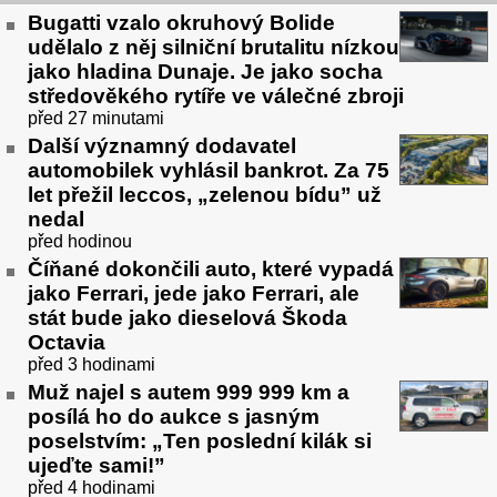
Bugatti vzalo okruhový Bolide
udělalo z něj silniční brutalitu nízkou
jako hladina Dunaje. Je jako socha
středověkého rytíře ve válečné zbroji
před 27 minutami
Další významný dodavatel
automobilek vyhlásil bankrot. Za 75
let přežil leccos, „zelenou bídu” už
nedal
před hodinou
Číňané dokončili auto, které vypadá
jako Ferrari, jede jako Ferrari, ale
stát bude jako dieselová Škoda
Octavia
před 3 hodinami
Muž najel s autem 999 999 km a
posílá ho do aukce s jasným
poselstvím: „Ten poslední kilák si
ujeďte sami!”
před 4 hodinami