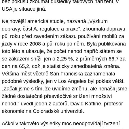
bez pokusu zkoumat důsledky takových nařízení, v
USA je situace jiná.
Nejnovější americká studie, nazvaná „Výzkum
dopravy, část A: regulace a praxe”, zkoumala dopravu
půl roku před zavedením zákazu používání mobilů za
jízdy v roce 2008 a půl roku po něm. Byla publikována
toto léto a ukazuje, že počet nehod napříč státem se
se zákazem snížil jen o 2,25 %, z průměrných 66,7 za
den na 65,2, což je statisticky zanedbatelná změna.
Většina měst včetně San Franciska zaznamenala
podobné výsledky, jen v Los Angeles byl pokles větší.
„Začali jsme s tím, že uvidíme změnu, ale nenašli jsme
žádné dostatečně přesvědčivé snížení množství
nehod,” uvedl jeden z autorů, David Kaffine, profesor
ekonomie na Coloradské univerzitě.
Ačkoliv takovéto výsledky moc neodpovídají tvrzení