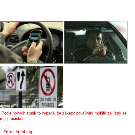
Podle nových studií to vypadá, že zákazy používání mobilů za jízdy se
míjejí účinkem
Zdroj:
Autoblog