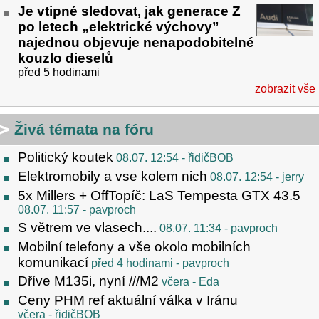
Je vtipné sledovat, jak generace Z
po letech „elektrické výchovy”
najednou objevuje nenapodobitelné
kouzlo dieselů
před 5 hodinami
zobrazit vše
Živá témata na fóru
Politický koutek
08.07. 12:54
- řidičBOB
Elektromobily a vse kolem nich
08.07. 12:54
- jerry
5x Millers + OffTopíč: LaS Tempesta GTX 43.5
08.07. 11:57
- pavproch
S větrem ve vlasech....
08.07. 11:34
- pavproch
Mobilní telefony a vše okolo mobilních
komunikací
před 4 hodinami
- pavproch
Dříve M135i, nyní ///M2
včera
- Eda
Ceny PHM ref aktuální válka v Iránu
včera
- řidičBOB