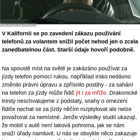
- Ostatní
Diskuzní fórum
Foto: Archiv Autoforum.cz
V Kalifornii se po zavedení zákazu používání
Sledujte nás!
telefonů za volantem snížil počet nehod jen o zcela
zanedbatelnou část. Starší údaje hovoří podobně.
Na spoustě míst na světě je zakázáno používat za
jízdy telefon pomocí rukou, například Irsko nedávno
změnilo právní úpravu a zpřísnilo postihy - za sahání
na telefon za jízdy může řidič
jít i za mříže
. Drakonické
tresty neschvalujeme z podstaty, snahy o omezení
řidiče nechat se za jízdy něčím rozptylovat ale nelze
považovat za nemístné. Jenže výsledky studií ukazují,
že mobil v autě není taková pohroma, jak se nám
snaží úřady namluvit. U nás se obvykle něco zakazuje