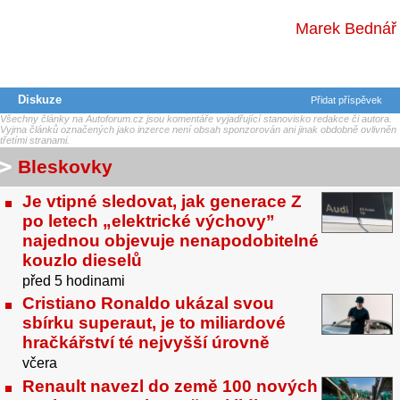
Marek Bednář
Diskuze
Přidat příspěvek
Všechny články na Autoforum.cz jsou komentáře vyjadřující stanovisko redakce či autora.
Vyjma článků označených jako inzerce není obsah sponzorován ani jinak obdobně ovlivněn
třetími stranami.
Bleskovky
Je vtipné sledovat, jak generace Z
po letech „elektrické výchovy”
najednou objevuje nenapodobitelné
kouzlo dieselů
před 5 hodinami
Cristiano Ronaldo ukázal svou
sbírku superaut, je to miliardové
hračkářství té nejvyšší úrovně
včera
Renault navezl do země 100 nových