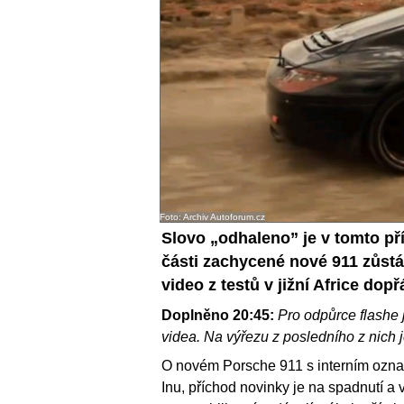
Foto: Archiv Autoforum.cz
Slovo „odhaleno” je v tomto p
části zachycené nové 911 zůstá
video z testů v jižní Africe dop
Doplněno 20:45:
Pro odpůrce flashe 
videa. Na výřezu z posledního z nich 
O novém Porsche 911 s interním označ
Inu, příchod novinky je na spadnutí a