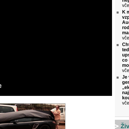
ne
vče
K 
vz
Aud
rod
ma
vče
Cht
te
ups
co 
mo
vče
Je 
gen
„el
na
kou
vče
Ži