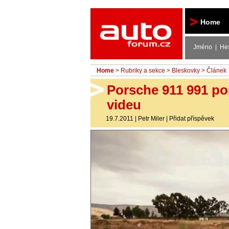
Autoforum
Home
Jméno | He
Home
>
Rubriky a sekce
>
Bleskovky
> Článek
Porsche 911 991 po
videu
19.7.2011
|
Petr Miler
|
Přidat příspěvek