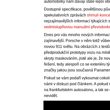
automobilky nám dávají stále lepší ob
Dostupné specifikace, povětšinou půvo
spekulativních zprávách
shrnuli konc
nejzajímavějších informací týkajících 
sedmistupňovou manuální převodovk
Dnes pro vás mnoho nových informací 
zajímavější. Porsche v něm totiž vůbec
novou 911 světu. Na obrázcích z testů v
předprodukční prototypy vozu na místě i
skryty maskováním, jisté ale je, že no
řešení, tedy alespoň co se exteriéru t
značky jakou jsou současná Paname
Pokud se vám podaří vykoumat cokoli 
námi v diskuzi pod článkem. A pokud ni
na frankfurtském autosalonu, a tak se
nevidět.