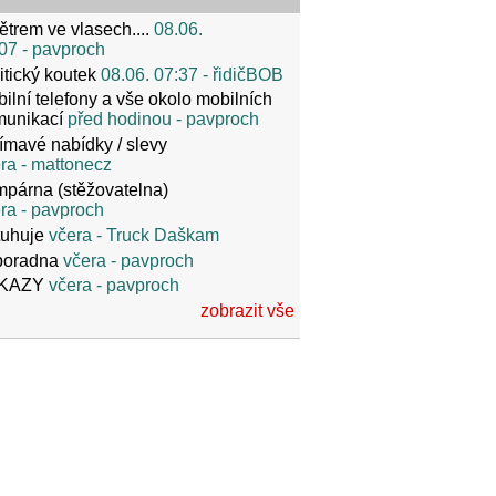
ětrem ve vlasech....
08.06.
07
- pavproch
itický koutek
08.06. 07:37
- řidičBOB
ilní telefony a vše okolo mobilních
munikací
před hodinou
- pavproch
ímavé nabídky / slevy
ra
- mattonecz
párna (stěžovatelna)
ra
- pavproch
tuhuje
včera
- Truck Daškam
poradna
včera
- pavproch
KAZY
včera
- pavproch
zobrazit vše