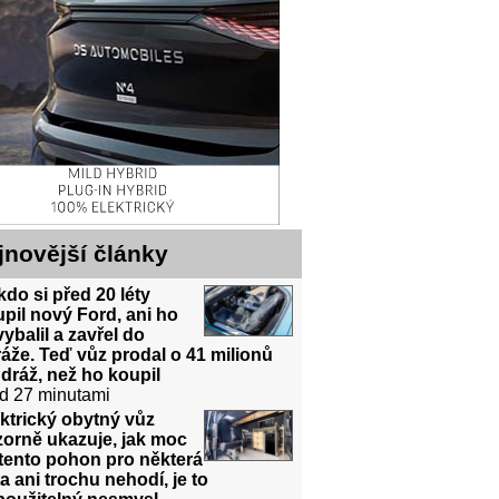
jnovější články
do si před 20 léty
pil nový Ford, ani ho
ybalil a zavřel do
áže. Teď vůz prodal o 41 milionů
dráž, než ho koupil
d 27 minutami
ktrický obytný vůz
orně ukazuje, jak moc
tento pohon pro některá
a ani trochu nehodí, je to