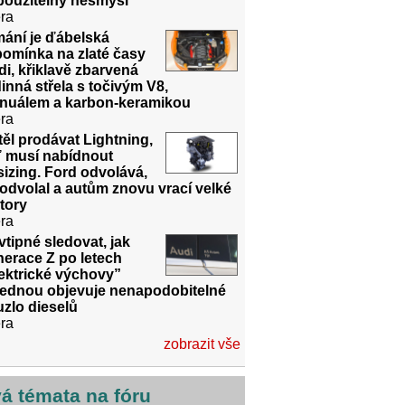
použitelný nesmysl
ra
mání je ďábelská
pomínka na zlaté časy
i, křiklavě zbarvená
inná střela s točivým V8,
nuálem a karbon-keramikou
ra
ěl prodávat Lightning,
ď musí nabídnout
izing. Ford odvolává,
odvolal a autům znovu vrací velké
tory
ra
vtipné sledovat, jak
erace Z po letech
ektrické výchovy”
jednou objevuje nenapodobitelné
zlo dieselů
ra
zobrazit vše
vá témata na fóru