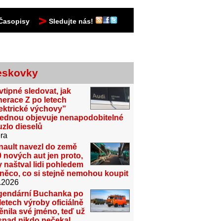
Časopisy
Sledujte nás!
eskovky
vtipné sledovat, jak
erace Z po letech
ektrické výchovy”
jednou objevuje nenapodobitelné
zlo dieselů
ra
nault navezl do země
 nových aut jen proto,
 naštval lidi pohledem
něco, co si stejně nemohou koupit
.2026
gendární Buchanka po
letech výroby oficiálně
nila své jméno, teď už
snad nikdo nečekal