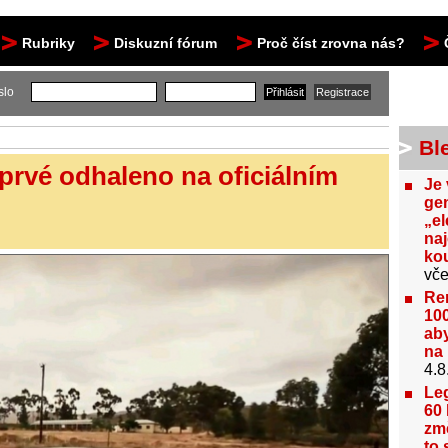
Rubriky
Diskuzní fórum
Proč číst zrovna nás?
slo
Bl
prvé odhaleno na oficiálním
Je 
gen
„el
na
kou
vče
Re
100
aby
na 
4.8
Le
60 
změ
to 