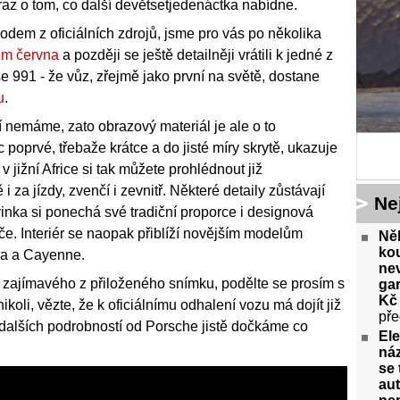
raz o tom, co další devětsetjedenáctka nabídne.
dem z oficiálních zdrojů, jsme pro vás po několika
em června
a později se ještě detailněji vrátili k jedné z
se 991 - že vůz, zřejmě jako první na světě, dostane
u
.
nemáme, zato obrazový materiál je ale o to
 poprvé, třebaže krátce a do jisté míry skrytě, ukazuje
 jižní Africe si tak můžete prohlédnout již
 za jízdy, zvenčí i zevnitř. Některé detaily zůstávají
Ne
vinka si ponechá své tradiční proporce i designová
ýče. Interiér se naopak přiblíží novějším modelům
Něk
kou
ra a Cayenne.
nev
zajímavého z přiloženého snímku, podělte se prosím s
gar
Kč 
koli, vězte, že k oficiálnímu odhalení vozu má dojít již
pře
 dalších podrobností od Porsche jistě dočkáme co
Ele
náz
se 
aut