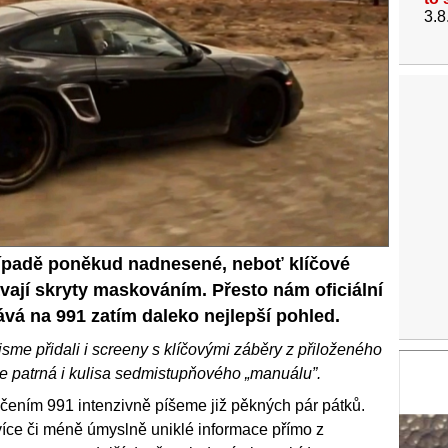
3.8
řípadě poněkud nadnesené, neboť klíčové
vají skryty maskováním. Přesto nám oficiální
řává na 991 zatím daleko nejlepší pohled.
jsme přidali i screeny s klíčovými záběry z přiloženého
je patrná i kulisa sedmistupňového „manuálu”.
ením 991 intenzivně píšeme již pěkných pár pátků.
 více či méně úmyslně uniklé informace přímo z