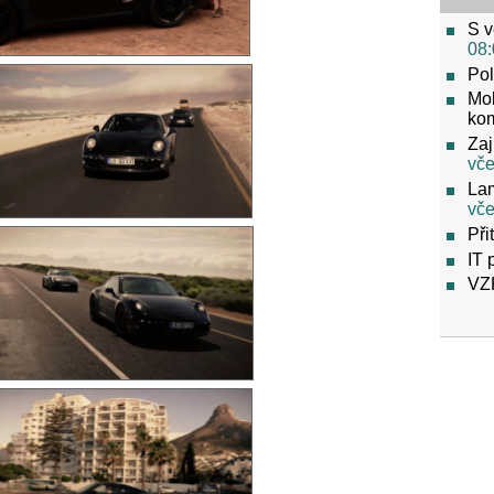
S v
08:
Pol
Mob
ko
Zaj
vče
Lam
vče
Při
IT 
VZ