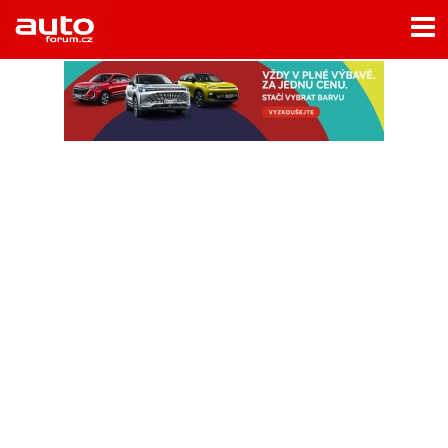
Menu
Home
Rubriky
- Testy aut
- Jízdní dojmy a další testy
- Bleskovky
- Představení
- Fascinace a historie
- Život řidiče
- Tuning
- Technika
- Zajímavosti