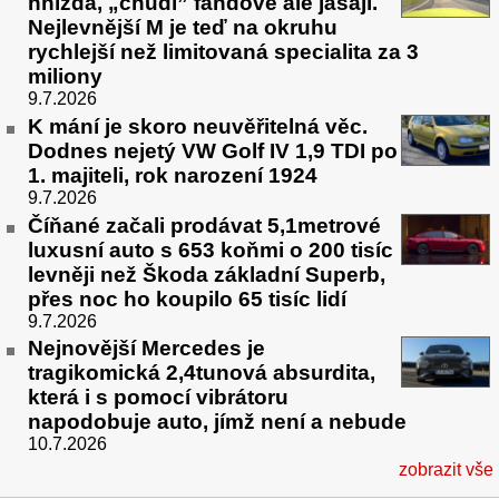
hnízda, „chudí” fandové ale jásají.
Nejlevnější M je teď na okruhu
rychlejší než limitovaná specialita za 3
miliony
9.7.2026
K mání je skoro neuvěřitelná věc.
Dodnes nejetý VW Golf IV 1,9 TDI po
1. majiteli, rok narození 1924
9.7.2026
Číňané začali prodávat 5,1metrové
luxusní auto s 653 koňmi o 200 tisíc
levněji než Škoda základní Superb,
přes noc ho koupilo 65 tisíc lidí
9.7.2026
Nejnovější Mercedes je
tragikomická 2,4tunová absurdita,
která i s pomocí vibrátoru
napodobuje auto, jímž není a nebude
10.7.2026
zobrazit vše