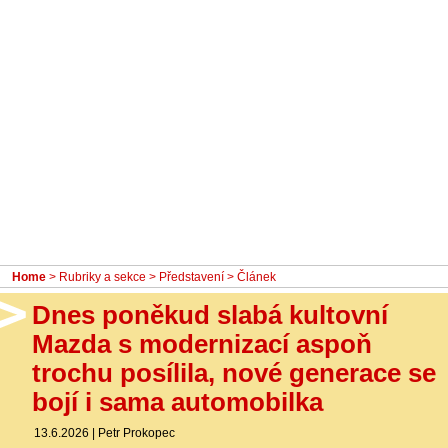
- Ostatní
Diskuzní fórum
Sledujte nás!
Home
>
Rubriky a sekce
>
Představení
> Článek
Dnes poněkud slabá kultovní
Mazda s modernizací aspoň
trochu posílila, nové generace se
bojí i sama automobilka
13.6.2026
|
Petr Prokopec