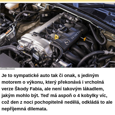
Foto: Mazda
Je to sympatické auto tak či onak, s jediným
motorem o výkonu, který překonává i vrcholná
verze Škody Fabia, ale není takovým lákadlem,
jakým mohlo být. Teď má aspoň o 4 kobylky víc,
což den z noci pochopitelně nedělá, odkládá to ale
nepříjemná dilemata.