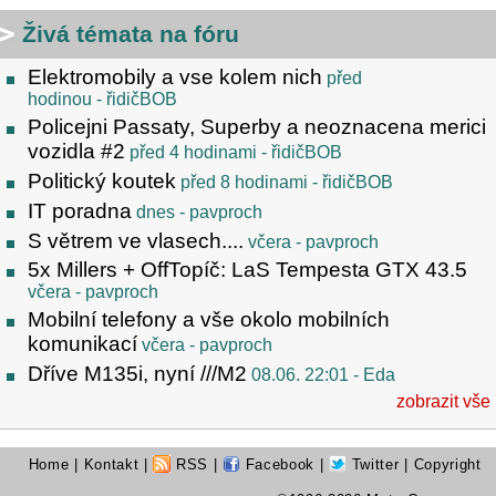
Živá témata na fóru
Elektromobily a vse kolem nich
před
hodinou
- řidičBOB
Policejni Passaty, Superby a neoznacena merici
vozidla #2
před 4 hodinami
- řidičBOB
Politický koutek
před 8 hodinami
- řidičBOB
IT poradna
dnes
- pavproch
S větrem ve vlasech....
včera
- pavproch
5x Millers + OffTopíč: LaS Tempesta GTX 43.5
včera
- pavproch
Mobilní telefony a vše okolo mobilních
komunikací
včera
- pavproch
Dříve M135i, nyní ///M2
08.06. 22:01
- Eda
zobrazit vše
Home
|
Kontakt
|
RSS
|
Facebook
|
Twitter
| Copyright