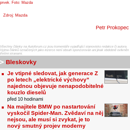
prvek. Foto: Mazda
Zdroj: Mazda
Petr Prokopec
Všechny články na Autoforum.cz jsou komentáře vyjadřující stanovisko redakce či autora.
Vyjma článků označených jako inzerce není obsah sponzorován ani jinak obdobně ovlivněn
třetími stranami.
Bleskovky
Je vtipné sledovat, jak generace Z
po letech „elektrické výchovy”
najednou objevuje nenapodobitelné
kouzlo dieselů
před 10 hodinami
Na majitele BMW po nastartování
vyskočil Spider-Man. Zvědaví na něj
nejsou, ale musí si zvykat, je to
nový smutný projev moderny