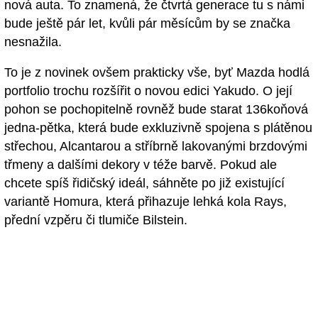
nová auta. To znamená, že čtvrtá generace tu s námi
bude ještě pár let, kvůli pár měsícům by se značka
nesnažila.
To je z novinek ovšem prakticky vše, byť Mazda hodlá
portfolio trochu rozšířit o novou edici Yakudo. O její
pohon se pochopitelně rovněž bude starat 136koňová
jedna-pětka, která bude exkluzivně spojena s plátěnou
střechou, Alcantarou a stříbrně lakovanými brzdovými
třmeny a dalšími dekory v téže barvě. Pokud ale
chcete spíš řidičský ideál, sáhněte po již existující
variantě Homura, která přihazuje lehká kola Rays,
přední vzpěru či tlumiče Bilstein.