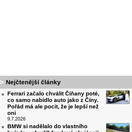
Nejčtenější články
Ferrari začalo chválit Číňany poté,
co samo nabídlo auto jako z Číny.
Pořád má ale pocit, že je lepší než
oni
9.7.2026
BMW si nadělalo do vlastního