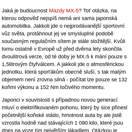
Jaká je budoucnost
Mazdy MX-5
? Toť otázka, na
kterou odpověď nejspíš nemá ani sama japonská
automobilka. Jakkoli jde o nejprodávanější sportovní
vůz světa, protáhnout jej ve smysluplné podobě
současným regulačním sítem je stále složitější. Kvůli
tomu ostatně v Evropě už před dvěma lety skončila
dvoulitrová verze, od té doby je MX-5 k mání pouze s
1,5litrovým čtyřválcem. A jakkoli jde o atmosférickou
jednotku, která sporťákům obecně sluší, s tak malým
objemem není zrovna silná - počítat lze pouze se 132
koňmi výkonu a 152 Nm točivého momentu.
Japonci v souvislosti s případnou novou generací
mluví o elektrifikovaném pohonu, který by sice přinesl
početnější koňské stádo, hmotnost auta by ale jistě
vzrostla hodně nad stávajících 1 090 kilo, které jsou
dnes na voze tím největším lákadlem. Otázkou je