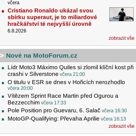
včera
Cristiano Ronaldo ukázal svou
sbírku superaut, je to miliardové
hračkářství té nejvyšší úrovně
6.8.2026
zobrazit vše
Nové na MotoForum.cz
Lídr Moto3 Máximo Quiles si zlomil klíční kost při
crashi v Silverstone
včera 21:00
O titulu v ESR se dnes v Hořicích nerozhodlo
včera 20:00
Vítězem Sprint Race Martin před Ogurou a
Bezzecchim
včera 17:33
Pole Position pro Guevaru, 6. Salač
včera 16:30
MotoGP-Qualifying: Převaha Aprilie
včera 16:13
zobrazit vše