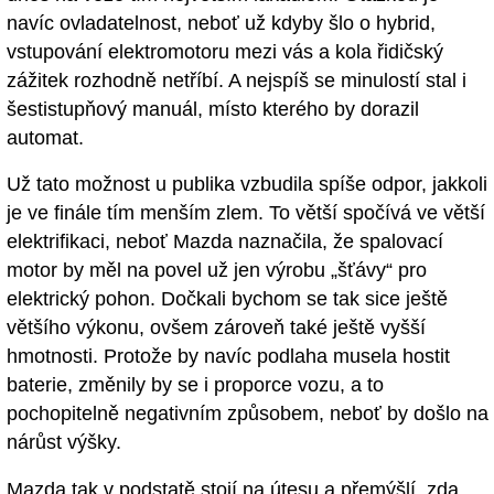
navíc ovladatelnost, neboť už kdyby šlo o hybrid,
vstupování elektromotoru mezi vás a kola řidičský
zážitek rozhodně netříbí. A nejspíš se minulostí stal i
šestistupňový manuál, místo kterého by dorazil
automat.
Už tato možnost u publika vzbudila spíše odpor, jakkoli
je ve finále tím menším zlem. To větší spočívá ve větší
elektrifikaci, neboť Mazda naznačila, že spalovací
motor by měl na povel už jen výrobu „šťávy“ pro
elektrický pohon. Dočkali bychom se tak sice ještě
většího výkonu, ovšem zároveň také ještě vyšší
hmotnosti. Protože by navíc podlaha musela hostit
baterie, změnily by se i proporce vozu, a to
pochopitelně negativním způsobem, neboť by došlo na
nárůst výšky.
Mazda tak v podstatě stojí na útesu a přemýšlí, zda