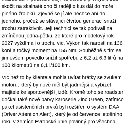
skočit na skalnaté dno či raději o kus dál do moře
plného žraloků. Zjevně se jí ale nechce ani do
jednoho, pročež se stávající čtvrtou generaci snaží
trochu zatraktivnit. Její technici se tak podívali na
zmíněnou jedna-pětku, ze které pro modelový rok
2027 vyždímali o trochu víc. Výkon tak narostl na 136
koní a točivý moment na 155 Nm. Souběžně s tím se
jim ovšem povedlo snížit spotřebu z 6,2 až 6,3 litrů na
100 kilometrů na 6,1 l/100 km.
Víc než to by klientela mohla uvítat hrátky se zvukem
motoru, který by nově měl být jadrnější a vybízet
majitele ke sportovnější jízdě. Kromě toho se roadster
dočkal také nové barvy karoserie Zinc Green, zatímco
paket asistenčních prvků byl rozšířen o systém DAA
(Driver Attention Alert), který je od července letošního
roku v zemích Evropské unie povinný pro všechna