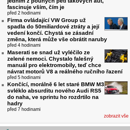
jedním z pouhých pěti takových aut,
fascinuje vším, čím je
před 2 hodinami
Firma ovládající VW Group už
spadla do 50miliardové ztráty a její
vedení končí. Chystá se zásadní
změna, která může vše obrátit naruby
před 4 hodinami
Maserati se snad už vyléčilo ze
zelené nemoci. Chystalo falešný
manuál pro elektromobily, teď chce
návrat motorů V8 a reálného ručního řazení
před 5 hodinami
Končící, morálně 6 let staré BMW M3
svléklo absurditu nového Audi RS5
do naha, ve sprintu ho rozdrtilo na
hadry
před 7 hodinami
zobrazit vše