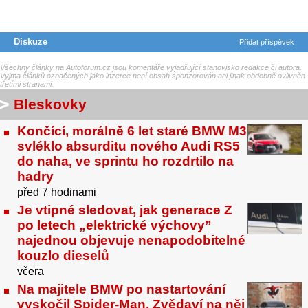
Diskuze
Přidat příspěvek
Všechny články na Autoforum.cz jsou komentáře vyjadřující stanovisko redakce či autora.
Vyjma článků označených jako inzerce není obsah sponzorován ani jinak obdobně ovlivněn
třetími stranami.
Bleskovky
Končící, morálně 6 let staré BMW M3
svléklo absurditu nového Audi RS5
do naha, ve sprintu ho rozdrtilo na
hadry
před 7 hodinami
Je vtipné sledovat, jak generace Z
po letech „elektrické výchovy”
najednou objevuje nenapodobitelné
kouzlo dieselů
včera
Na majitele BMW po nastartování
vyskočil Spider-Man. Zvědaví na něj