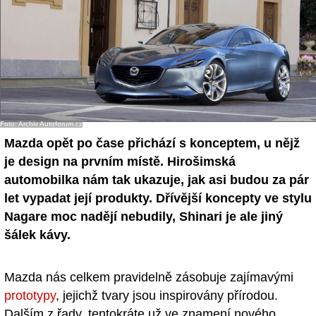
Foto: Archiv Autoforum.cz
Mazda opět po čase přichází s konceptem, u nějž
je design na prvním místě. Hirošimská
automobilka nám tak ukazuje, jak asi budou za pár
let vypadat její produkty. Dřívější koncepty ve stylu
Nagare moc nadějí nebudily, Shinari je ale jiný
šálek kávy.
Mazda nás celkem pravidelně zásobuje zajímavými
prototypy
, jejichž tvary jsou inspirovány přírodou.
Dalším z řady, tentokráte už ve znamení nového