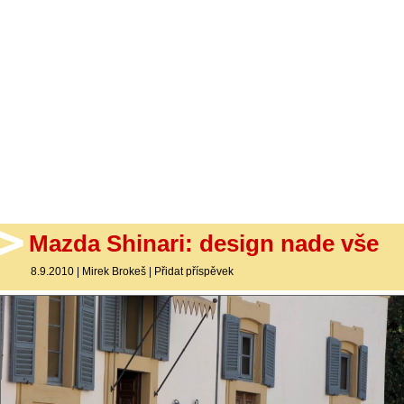
- Ostatní
Diskuzní fórum
Sledujte nás!
Mazda Shinari: design nade vše
8.9.2010
|
Mirek Brokeš
|
Přidat příspěvek