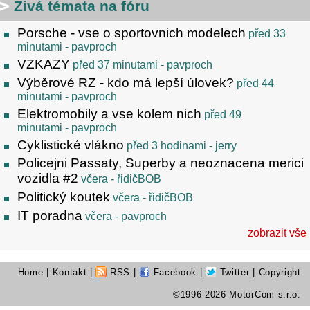
Živá témata na fóru
Porsche - vse o sportovnich modelech
před 33
minutami
- pavproch
VZKAZY
před 37 minutami
- pavproch
Výběrové RZ - kdo má lepší úlovek?
před 44
minutami
- pavproch
Elektromobily a vse kolem nich
před 49
minutami
- pavproch
Cyklistické vlákno
před 3 hodinami
- jerry
Policejni Passaty, Superby a neoznacena merici
vozidla #2
včera
- řidičBOB
Politický koutek
včera
- řidičBOB
IT poradna
včera
- pavproch
zobrazit vše
Home
|
Kontakt
|
RSS
|
Facebook
|
Twitter
| Copyright
©1996-2026 MotorCom s.r.o.