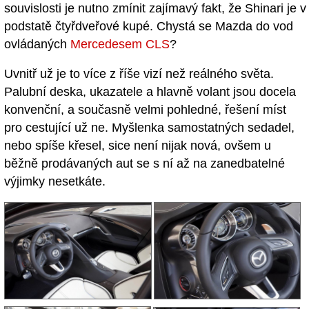
souvislosti je nutno zmínit zajímavý fakt, že Shinari je v
podstatě čtyřdveřové kupé. Chystá se Mazda do vod
ovládaných
Mercedesem CLS
?
Uvnitř už je to více z říše vizí než reálného světa.
Palubní deska, ukazatele a hlavně volant jsou docela
konvenční, a současně velmi pohledné, řešení míst
pro cestující už ne. Myšlenka samostatných sedadel,
nebo spíše křesel, sice není nijak nová, ovšem u
běžně prodávaných aut se s ní až na zanedbatelné
výjimky nesetkáte.