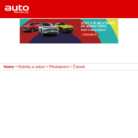
Menu
Home
Rubriky
- Testy aut
- Jízdní dojmy a další testy
- Bleskovky
Home
>
Rubriky a sekce
>
Představení
> Článek
- Představení
- Fascinace a historie
- Život řidiče
- Tuning
- Technika
- Zajímavosti