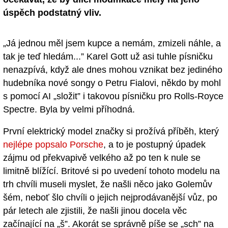
úspěch podstatný vliv.
„Já jednou měl jsem kupce a nemám, zmizeli náhle, a
tak je teď hledám...” Karel Gott už asi tuhle písničku
nenazpívá, když ale dnes mohou vznikat bez jediného
hudebníka nové songy o Petru Fialovi, někdo by mohl
s pomocí AI „složit” i takovou písničku pro Rolls-Royce
Spectre. Byla by velmi příhodná.
První elektrický model značky si prožívá příběh, který
nejlépe popsalo Porsche
, a to je postupný úpadek
zájmu od překvapivě velkého až po ten k nule se
limitně blížící. Britové si po uvedení tohoto modelu na
trh chvíli museli myslet, že našli něco jako Golemův
šém, neboť šlo chvíli o jejich nejprodávanější vůz, po
pár letech ale zjistili, že našli jinou docela věc
začínající na „š”. Akorát se správně píše se „sch” na