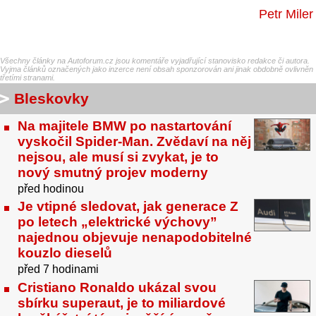
Petr Miler
Všechny články na Autoforum.cz jsou komentáře vyjadřující stanovisko redakce či autora.
Vyjma článků označených jako inzerce není obsah sponzorován ani jinak obdobně ovlivněn
třetími stranami.
Bleskovky
Na majitele BMW po nastartování
vyskočil Spider-Man. Zvědaví na něj
nejsou, ale musí si zvykat, je to
nový smutný projev moderny
před hodinou
Je vtipné sledovat, jak generace Z
po letech „elektrické výchovy”
najednou objevuje nenapodobitelné
kouzlo dieselů
před 7 hodinami
Cristiano Ronaldo ukázal svou
sbírku superaut, je to miliardové