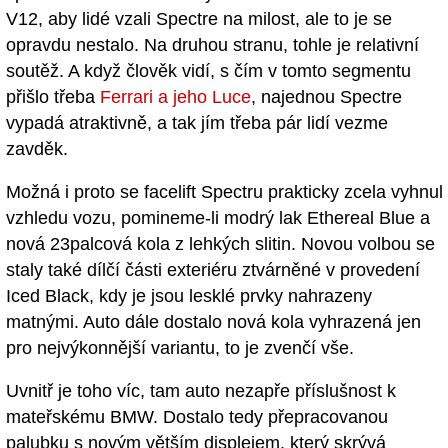
V12, aby lidé vzali Spectre na milost, ale to je se
opravdu nestalo. Na druhou stranu, tohle je relativní
soutěž. A když člověk vidí, s čím v tomto segmentu
přišlo třeba
Ferrari a jeho Luce
, najednou Spectre
vypadá atraktivně, a tak jím třeba pár lidí vezme
zavděk.
Možná i proto se facelift Spectru prakticky zcela vyhnul
vzhledu vozu, pomineme-li modrý lak Ethereal Blue a
nová 23palcová kola z lehkých slitin. Novou volbou se
staly také dílčí části exteriéru ztvárněné v provedení
Iced Black, kdy je jsou lesklé prvky nahrazeny
matnými. Auto dále dostalo nová kola vyhrazená jen
pro nejvýkonnější variantu, to je zvenčí vše.
Uvnitř je toho víc, tam auto nezapře příslušnost k
mateřskému BMW. Dostalo tedy přepracovanou
palubku s novým větším displejem, který skrývá