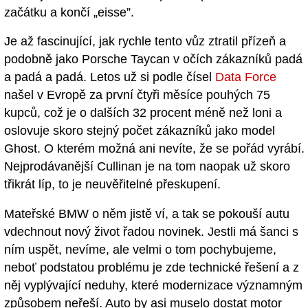
začátku a končí „eisse”.
Je až fascinující, jak rychle tento vůz ztratil přízeň a
podobně jako Porsche Taycan v očích zákazníků padá
a padá a padá. Letos už si podle čísel
Data Force
našel v Evropě za první čtyři měsíce pouhých 75
kupců, což je o dalších 32 procent méně než loni a
oslovuje skoro stejný počet zákazníků jako model
Ghost. O kterém možná ani nevíte, že se pořád vyrábí.
Nejprodávanější Cullinan je na tom naopak už skoro
třikrát líp, to je neuvěřitelné přeskupení.
Mateřské BMW o něm jistě ví, a tak se pokouší autu
vdechnout nový život řadou novinek. Jestli má šanci s
ním uspět, nevíme, ale velmi o tom pochybujeme,
neboť podstatou problému je zde technické řešení a z
něj vyplývající neduhy, které modernizace významným
způsobem neřeší. Auto by asi muselo dostat motor