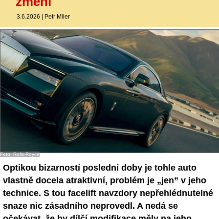
změní
- Ostatní
3.6.2026
|
Petr Miler
Diskuzní fórum
Sledujte nás!
Foto: Rolls-Royce
Optikou bizarností poslední doby je tohle auto
vlastně docela atraktivní, problém je „jen” v jeho
technice. S tou facelift navzdory nepřehlédnutelné
snaze nic zásadního neprovedl. A nedá se
očekávat, že by dílčí modifikace měly na jeho