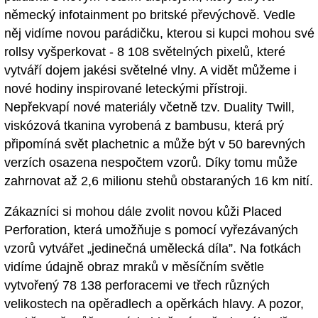
německý infotainment po britské převýchově. Vedle
něj vidíme novou parádičku, kterou si kupci mohou své
rollsy vyšperkovat - 8 108 světelných pixelů, které
vytváří dojem jakési světelné vlny. A vidět můžeme i
nové hodiny inspirované leteckými přístroji.
Nepřekvapí nové materiály včetně tzv. Duality Twill,
viskózová tkanina vyrobená z bambusu, která prý
připomíná svět plachetnic a může být v 50 barevných
verzích osazena nespočtem vzorů. Díky tomu může
zahrnovat až 2,6 milionu stehů obstaraných 16 km nití.
Zákazníci si mohou dále zvolit novou kůži Placed
Perforation, která umožňuje s pomocí vyřezávaných
vzorů vytvářet „jedinečná umělecká díla”. Na fotkách
vidíme údajně obraz mraků v měsíčním světle
vytvořený 78 138 perforacemi ve třech různých
velikostech na opěradlech a opěrkách hlavy. A pozor,