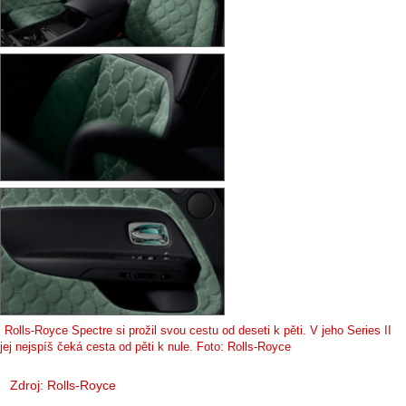
Rolls-Royce Spectre si prožil svou cestu od deseti k pěti. V jeho Series II
jej nejspíš čeká cesta od pěti k nule. Foto: Rolls-Royce
Zdroj: Rolls-Royce