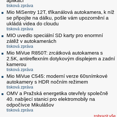
aplikaci
tisková zpráva
Mio MiSentry 12T, tříkanálová autokamera, k níž
se připojíte na dálku, pošle vám upozornění a
ukládá videa do cloudu
tisková zpráva
MIO uvedlo speciální SD karty pro enormní
zátěž v autokamerách
tisková zpráva
Mio MiVue R850T: zrcátková autokamera s
2.5K, antireflexním dotykovým displejem a zadní
kamerou
tisková zpráva
Mio MiVue C545: moderní verze 60snímkové
autokamery s HDR nočním režimem
tisková zpráva
OMV a Pražská energetika otevřely společně
40. nabíjecí stanici pro elektromobily na
odpočívce Mikulášov
tisková zpráva
zobrazit vše