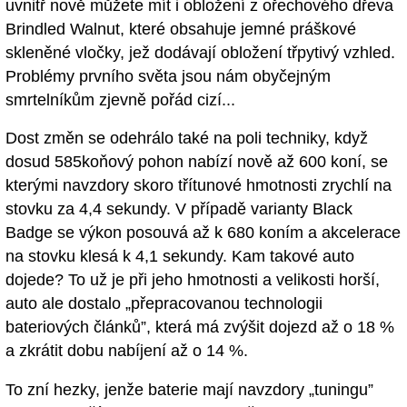
uvnitř nově můžete mít i obložení z ořechového dřeva
Brindled Walnut, které obsahuje jemné práškové
skleněné vločky, jež dodávají obložení třpytivý vzhled.
Problémy prvního světa jsou nám obyčejným
smrtelníkům zjevně pořád cizí...
Dost změn se odehrálo také na poli techniky, když
dosud 585koňový pohon nabízí nově až 600 koní, se
kterými navzdory skoro třítunové hmotnosti zrychlí na
stovku za 4,4 sekundy. V případě varianty Black
Badge se výkon posouvá až k 680 koním a akcelerace
na stovku klesá k 4,1 sekundy. Kam takové auto
dojede? To už je při jeho hmotnosti a velikosti horší,
auto ale dostalo „přepracovanou technologii
bateriových článků”, která má zvýšit dojezd až o 18 %
a zkrátit dobu nabíjení až o 14 %.
To zní hezky, jenže baterie mají navzdory „tuningu”