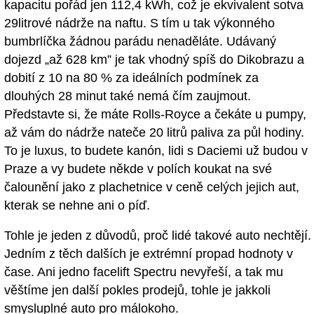
kapacitu pořád jen 112,4 kWh, což je ekvivalent sotva
29litrové nádrže na naftu. S tím u tak výkonného
bumbrlíčka žádnou parádu nenaděláte. Udávaný
dojezd „až 628 km” je tak vhodný spíš do Dikobrazu a
dobití z 10 na 80 % za ideálních podmínek za
dlouhých 28 minut také nemá čím zaujmout.
Představte si, že máte Rolls-Royce a čekáte u pumpy,
až vám do nádrže nateče 20 litrů paliva za půl hodiny.
To je luxus, to budete kanón, lidi s Daciemi už budou v
Praze a vy budete někde v polích koukat na své
čalounění jako z plachetnice v ceně celých jejich aut,
kterak se nehne ani o píď.
Tohle je jeden z důvodů, proč lidé takové auto nechtějí.
Jedním z těch dalších je extrémní propad hodnoty v
čase. Ani jedno facelift Spectru nevyřeší, a tak mu
věštíme jen další pokles prodejů, tohle je jakkoli
smysluplné auto pro málokoho.