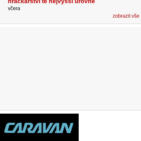
hračkářství té nejvyšší úrovně
včera
zobrazit vše