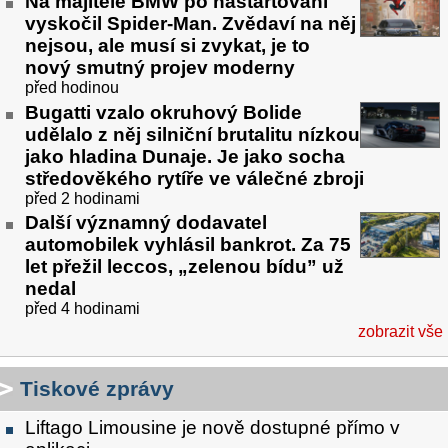
Na majitele BMW po nastartování
vyskočil Spider-Man. Zvědaví na něj
nejsou, ale musí si zvykat, je to
nový smutný projev moderny
před hodinou
Bugatti vzalo okruhový Bolide
udělalo z něj silniční brutalitu nízkou
jako hladina Dunaje. Je jako socha
středověkého rytíře ve válečné zbroji
před 2 hodinami
Další významný dodavatel
automobilek vyhlásil bankrot. Za 75
let přežil leccos, „zelenou bídu” už
nedal
před 4 hodinami
zobrazit vše
Tiskové zprávy
Liftago Limousine je nově dostupné přímo v