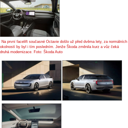
Na první facelift současné Octavie došlo už před dvěma lety, za normálních
okolností by byl i tím posledním. Jenže Škoda změnila kurz a vůz čeká
druhá modernizace. Foto: Škoda Auto