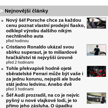
Nejnovější články
Nový šéf Porsche chce za každou
cenu poznat vlastní prodejní fiasko,
odklepl výrobu dalšího nikým
nechtěného auta
před hodinou
Cristiano Ronaldo ukázal svou
sbírku superaut, je to miliardové
hračkářství té nejvyšší úrovně
před 2 hodinami
Tohle překvapivě hodně ojeté
sběratelské Ferrari může být vaše i
za jednu korunu, nejspíš ale bude
stát jednu ledvinu. Anebo dvě
před 3 hodinami
Šéf Audi prozradil, na co je nejvíc
pyšný u nové vlajkové lodi, je to
přímo jeho zásluha. O úpadku