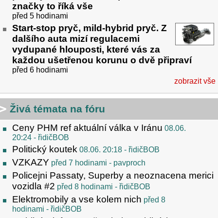
značky to říká vše
před 5 hodinami
Start-stop pryč, mild-hybrid pryč. Z
dalšího auta mizí regulacemi
vydupané hlouposti, které vás za
každou ušetřenou korunu o dvě připraví
před 6 hodinami
zobrazit vše
Živá témata na fóru
Ceny PHM ref aktuální válka v Iránu
08.06.
20:24
- řidičBOB
Politický koutek
08.06. 20:18
- řidičBOB
VZKAZY
před 7 hodinami
- pavproch
Policejni Passaty, Superby a neoznacena merici
vozidla #2
před 8 hodinami
- řidičBOB
Elektromobily a vse kolem nich
před 8
hodinami
- řidičBOB