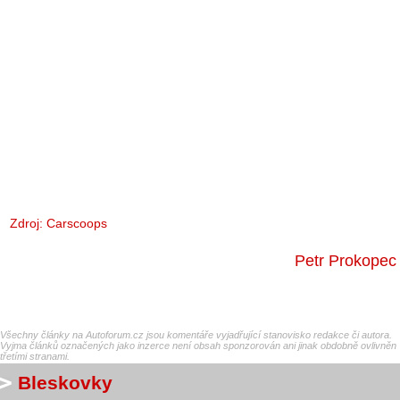
Zdroj:
Carscoops
Petr Prokopec
Všechny články na Autoforum.cz jsou komentáře vyjadřující stanovisko redakce či autora.
Vyjma článků označených jako inzerce není obsah sponzorován ani jinak obdobně ovlivněn
třetími stranami.
Bleskovky