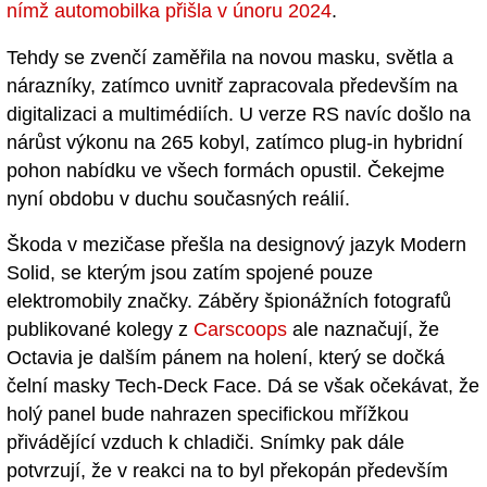
nímž automobilka přišla v únoru 2024
.
Tehdy se zvenčí zaměřila na novou masku, světla a
nárazníky, zatímco uvnitř zapracovala především na
digitalizaci a multimédiích. U verze RS navíc došlo na
nárůst výkonu na 265 kobyl, zatímco plug-in hybridní
pohon nabídku ve všech formách opustil. Čekejme
nyní obdobu v duchu současných reálií.
Škoda v mezičase přešla na designový jazyk Modern
Solid, se kterým jsou zatím spojené pouze
elektromobily značky. Záběry špionážních fotografů
publikované kolegy z
Carscoops
ale naznačují, že
Octavia je dalším pánem na holení, který se dočká
čelní masky Tech-Deck Face. Dá se však očekávat, že
holý panel bude nahrazen specifickou mřížkou
přivádějící vzduch k chladiči. Snímky pak dále
potvrzují, že v reakci na to byl překopán především