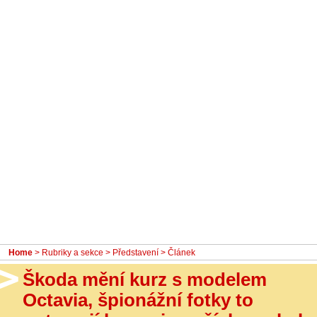
- Ostatní
Diskuzní fórum
Sledujte nás!
Home
>
Rubriky a sekce
>
Představení
> Článek
Škoda mění kurz s modelem
Octavia, špionážní fotky to