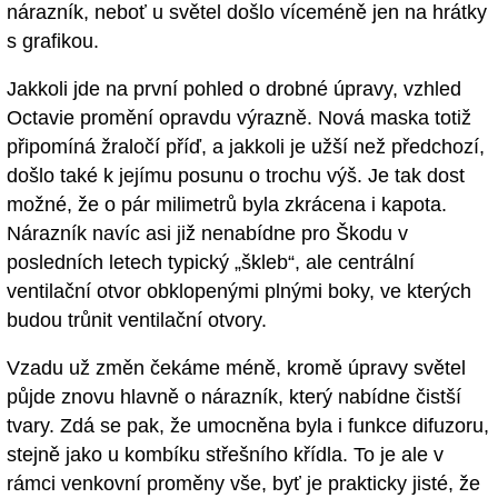
nárazník, neboť u světel došlo víceméně jen na hrátky
s grafikou.
Jakkoli jde na první pohled o drobné úpravy, vzhled
Octavie promění opravdu výrazně. Nová maska totiž
připomíná žraločí příď, a jakkoli je užší než předchozí,
došlo také k jejímu posunu o trochu výš. Je tak dost
možné, že o pár milimetrů byla zkrácena i kapota.
Nárazník navíc asi již nenabídne pro Škodu v
posledních letech typický „škleb“, ale centrální
ventilační otvor obklopenými plnými boky, ve kterých
budou trůnit ventilační otvory.
Vzadu už změn čekáme méně, kromě úpravy světel
půjde znovu hlavně o nárazník, který nabídne čistší
tvary. Zdá se pak, že umocněna byla i funkce difuzoru,
stejně jako u kombíku střešního křídla. To je ale v
rámci venkovní proměny vše, byť je prakticky jisté, že