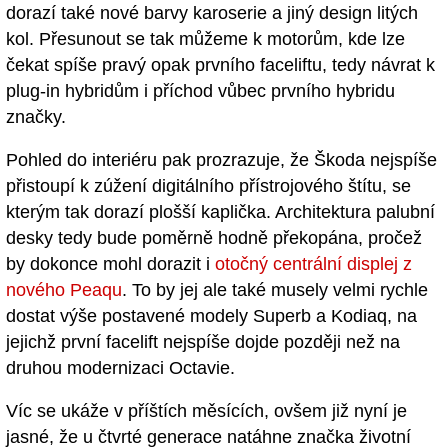
dorazí také nové barvy karoserie a jiný design litých
kol. Přesunout se tak můžeme k motorům, kde lze
čekat spíše pravý opak prvního faceliftu, tedy návrat k
plug-in hybridům i příchod vůbec prvního hybridu
značky.
Pohled do interiéru pak prozrazuje, že Škoda nejspíše
přistoupí k zúžení digitálního přístrojového štítu, se
kterým tak dorazí plošší kaplička. Architektura palubní
desky tedy bude poměrně hodně překopána, pročež
by dokonce mohl dorazit i
otočný centrální displej z
nového Peaqu
. To by jej ale také musely velmi rychle
dostat výše postavené modely Superb a Kodiaq, na
jejichž první facelift nejspíše dojde později než na
druhou modernizaci Octavie.
Víc se ukáže v příštích měsících, ovšem již nyní je
jasné, že u čtvrté generace natáhne značka životní