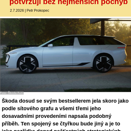
potvrzují bez nejmenších pochyb
2.7.2026
|
Petr Prokopec
Foto: Škoda Auto
Škoda dosud se svým bestsellerem jela skoro jako
podle sítového grafu a všemi třemi jeho
dosavadními provedeními napsala podobný
příběh. Ten spojený se čtyřkou bude jiný a je to