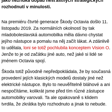
jako nezřídka dopad nešťastných strategických
rozhodnutí v minulosti.
Na premiéru čtvrté generace Škody Octavia došlo 11.
listopadu 2019. Za normálních okolností by tak
mladoboleslavská automobilka měla dávno chystat
jejího nástupce a pomalu na něj začít lákat. A zdánlivě
to udělala,
loni se totiž pochlubila konceptem Vision O
.
Jenže to je od začátku jiné auto, než jaké si lidé se
jménem Octavia spojí.
Škoda totiž původně nepředpokládala, že by současná
provedení jejích klasických modelů dostaly jiné než
elektrické nástupce. Bylo to neuvěřitelně bláhové a ani
nespočítáme, kolikrát jsme před tím různé zástupce
automobilky varovali. Ta ale opakovaně s klidem
tvrdila, že zkrátka bylo rozhodnuto a jinak to nebude.