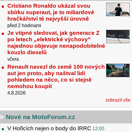
Cristiano Ronaldo ukázal svou
sbírku superaut, je to miliardové
hračkářství té nejvyšší úrovně
před 2 hodinami
Je vtipné sledovat, jak generace Z
po letech „elektrické výchovy”
najednou objevuje nenapodobitelné
kouzlo dieselů
včera
Renault navezl do země 100 nových
aut jen proto, aby naštval lidi
pohledem na něco, co si stejně
nemohou koupit
4.8.2026
zobrazit vše
Nové na MotoForum.cz
V Hořicích nejen o body do IRRC
12:00