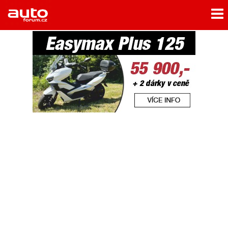
Menu
Home
Rubriky
- Testy aut
- Jízdní dojmy a další testy
- Bleskovky
- Představení
- Fascinace a historie
- Život řidiče
- Tuning
- Technika
- Zajímavosti