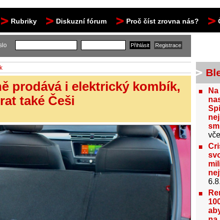
Rubriky
Diskuzní fórum
Proč číst zrovna nás?
slo
k
Bl
ě prodává i elektrický kombík,
Na
rat také Češi
nas
Spi
nej
sm
vče
Cri
svo
mil
ne
6.8
Re
100
aby
na 