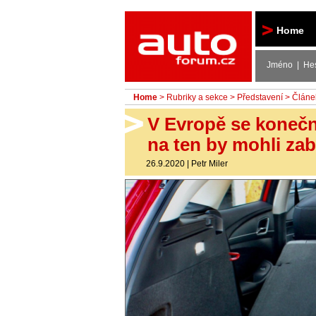
Autoforum
Home
Jméno | He
Home
>
Rubriky a sekce
>
Představení
> Článe
V Evropě se konečn
na ten by mohli zab
26.9.2020
|
Petr Miler