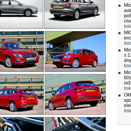
Mio
aut
poš
clo
tis
MIO
eno
tis
Mio
s 2
dis
tis
Mio
60
re
tis
OMV
spo
ele
tis