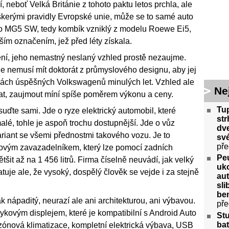
, neboť Velká Británie z tohoto paktu letos prchla, ale
eškerými pravidly Evropské unie, může se to samé auto
de o MG5 SW, tedy kombík vzniklý z modelu Roewe Ei5,
žším označením, jež před léty získala.
ení, jeho nemastný neslaný vzhled prostě nezaujme.
e nemusí mít doktorát z průmyslového designu, aby jej
pách úspěšných Volkswagenů minulých let. Vzhled ale
Ne
at, zaujmout míní spíše poměrem výkonu a ceny.
Tu
uďte sami. Jde o ryze elektrický automobil, které
str
malé, tohle je aspoň trochu dostupnější. Jde o vůz
dve
Variant se všemi přednostmi takového vozu. Je to
své
pře
trovým zavazadelníkem, který lze pomocí zadních
Peu
it až na 1 456 litrů. Firma číselně neuvádí, jak velký
uko
tuje ale, že vysoký, dospělý člověk se vejde i za stejně
aut
sl
ben
ak nápaditý, neurazí ale ani architekturou, ani výbavou.
pře
ykovým displejem, které je kompatibilní s Android Auto
St
bat
ezónová klimatizace, kompletní elektrická výbava, USB