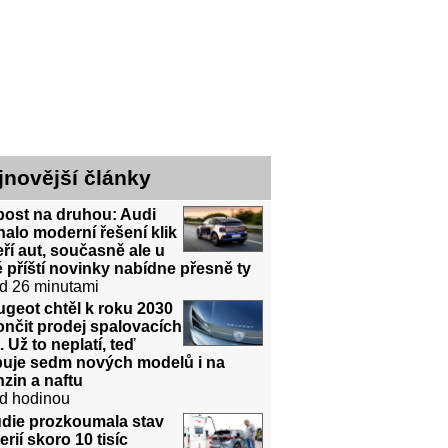
jnovější články
post na druhou: Audi
halo moderní řešení klik
ří aut, současně ale u
 příští novinky nabídne přesně ty
d 26 minutami
geot chtěl k roku 2030
nčit prodej spalovacích
. Už to neplatí, teď
ibuje sedm nových modelů i na
zin a naftu
d hodinou
udie prozkoumala stav
erií skoro 10 tisíc