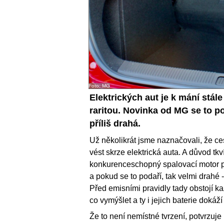
Foto: MG
Elektrických aut je k mání stále
raritou. Novinka od MG se to pok
příliš drahá.
Už několikrát jsme naznačovali, že c
vést skrze elektrická auta. A důvod tk
konkurenceschopný spalovací motor pln
a pokud se to podaří, tak velmi drahé
Před emisními pravidly tady obstojí ka
co vymýšlet a ty i jejich baterie dokáží
Že to není nemístné tvrzení, potvrzuje