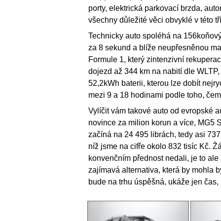
porty, elektrická parkovací brzda, aut
všechny důležité věci obvyklé v této tř
Technicky auto spoléhá na 156koňový e
za 8 sekund a blíže neupřesněnou max
Formule 1, který zintenzivní rekupera
dojezd až 344 km na nabití dle WLTP, 
52,2kWh baterii, kterou lze dobít nejr
mezi 9 a 18 hodinami podle toho, čem
Vylíčit vám takové auto od evropské au
novince za milion korun a více, MG5 S
začíná na 24 495 librách, tedy asi 737 t
níž jsme na cifře okolo 832 tisíc Kč.
konvenčním přednost nedali, je to ale 
zajímavá alternativa, která by mohla b
bude na trhu úspěšná, ukáže jen čas, 