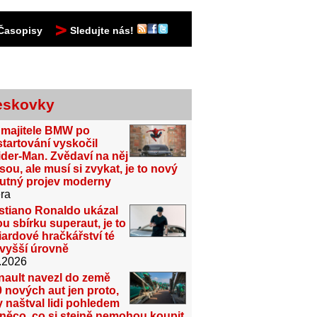
Časopisy
Sledujte nás!
eskovky
 majitele BMW po
tartování vyskočil
der-Man. Zvědaví na něj
sou, ale musí si zvykat, je to nový
utný projev moderny
ra
stiano Ronaldo ukázal
u sbírku superaut, je to
iardové hračkářství té
jvyšší úrovně
.2026
nault navezl do země
 nových aut jen proto,
 naštval lidi pohledem
něco, co si stejně nemohou koupit