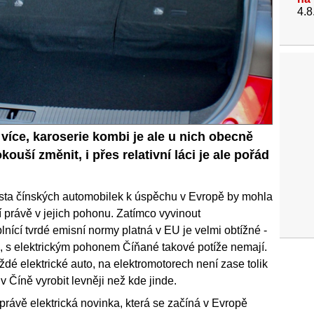
4.8
 více, karoserie kombi je ale u nich obecně
ouší změnit, i přes relativní láci je ale pořád
esta čínských automobilek k úspěchu v Evropě by mohla
ví právě v jejich pohonu. Zatímco vyvinout
ící tvrdé emisní normy platná v EU je velmi obtížné -
 -, s elektrickým pohonem Číňané takové potíže nemají.
ždé elektrické auto, na elektromotorech není zase tolik
 v Číně vyrobit levněji než kde jinde.
 právě elektrická novinka, která se začíná v Evropě