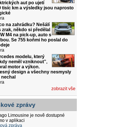
ktrických aut po ujetí
 tisíc km a výsledky jsou naprosto
gické
ra
co na zahrádku? Nešálí
 zrak, někdo si předělal
W M4 na pick-up, auto s
bou. Se 755 koňmi ho poslal do
odeje
ra
rcedes modelu, který
kdy neměl vzniknout”,
ral motor a výkon.
řesný design a všechny nesmysly
 nechal
ra
zobrazit vše
skové zprávy
tago Limousine je nově dostupné
mo v aplikaci
ková zpráva