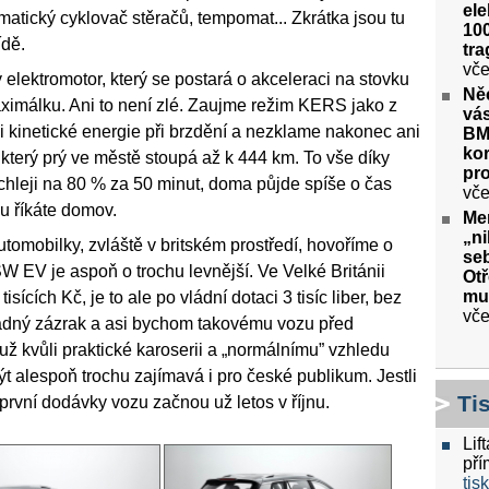
ele
omatický cyklovač stěračů, tempomat... Zkrátka jsou tu
100
ídě.
tra
vče
lektromotor, který se postará o akceleraci na stovku
Ně
imálku. Ani to není zlé. Zaujme režim KERS jako z
vás
ci kinetické energie při brzdění a nezklame nakonec ani
BM
kor
který prý ve městě stoupá až k 444 km. To vše díky
pr
ychleji na 80 % za 50 minut, doma půjde spíše o čas
vče
u říkáte domov.
Me
„ni
tomobilky, zvláště v britském prostředí, hovoříme o
seb
W EV je aspoň o trochu levnější. Ve Velké Británii
Ot
mu
isících Kč, je to ale po vládní dotaci 3 tisíc liber, bez
vče
 Žádný zázrak a asi bychom takovému vozu před
už kvůli praktické karoserii a „normálnímu” vzhledu
ýt alespoň trochu zajímavá i pro české publikum. Jestli
Ti
první dodávky vozu začnou už letos v říjnu.
Lif
pří
tis