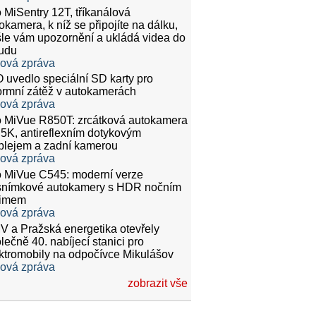
 MiSentry 12T, tříkanálová
okamera, k níž se připojíte na dálku,
le vám upozornění a ukládá videa do
udu
ková zpráva
 uvedlo speciální SD karty pro
rmní zátěž v autokamerách
ková zpráva
 MiVue R850T: zrcátková autokamera
.5K, antireflexním dotykovým
plejem a zadní kamerou
ková zpráva
 MiVue C545: moderní verze
snímkové autokamery s HDR nočním
žimem
ková zpráva
 a Pražská energetika otevřely
lečně 40. nabíjecí stanici pro
ktromobily na odpočívce Mikulášov
ková zpráva
zobrazit vše