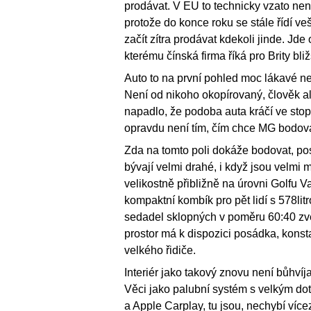
prodávat. V EU to technicky vzato není
protože do konce roku se stále řídí v
začít zítra prodávat kdekoli jinde. J
kterému čínská firma říká pro Brity bli
Auto to na první pohled moc lákavé n
Není od nikoho okopírovaný, člověk al
napadlo, že podoba auta kráčí ve sto
opravdu není tím, čím chce MG bodov
Zda na tomto poli dokáže bodovat, pos
bývají velmi drahé, i když jsou velmi 
velikostně přibližně na úrovni Golfu 
kompaktní kombík pro pět lidí s 578li
sedadel sklopných v poměru 60:40 zvětš
prostor má k dispozici posádka, konsta
velkého řidiče.
Interiér jako takový znovu není bůhvíj
Věci jako palubní systém s velkým dot
a Apple Carplay, tu jsou, nechybí víc