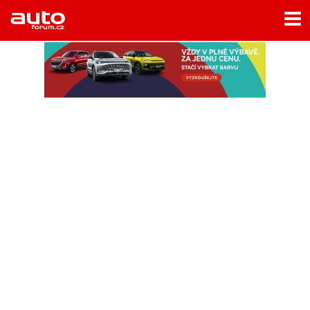
Menu
Home
Rubriky
- Testy aut
- Jízdní dojmy a další testy
- Bleskovky
- Představení
- Fascinace a historie
- Život řidiče
- Tuning
- Technika
- Zajímavosti