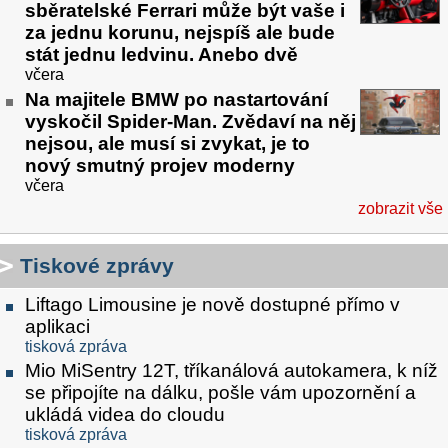
sběratelské Ferrari může být vaše i
za jednu korunu, nejspíš ale bude
stát jednu ledvinu. Anebo dvě
včera
Na majitele BMW po nastartování
vyskočil Spider-Man. Zvědaví na něj
nejsou, ale musí si zvykat, je to
nový smutný projev moderny
včera
zobrazit vše
Tiskové zprávy
Liftago Limousine je nově dostupné přímo v
aplikaci
tisková zpráva
Mio MiSentry 12T, tříkanálová autokamera, k níž
se připojíte na dálku, pošle vám upozornění a
ukládá videa do cloudu
tisková zpráva