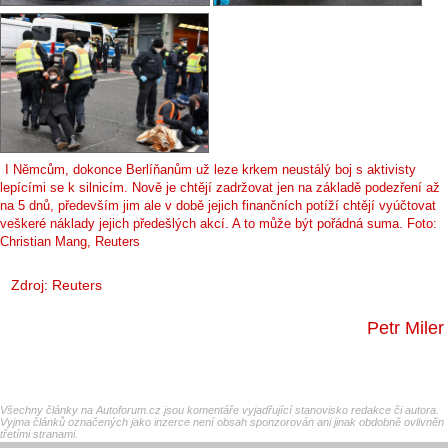
I Němcům, dokonce Berlíňanům už leze krkem neustálý boj s aktivisty
lepícími se k silnicím. Nově je chtějí zadržovat jen na základě podezření až
na 5 dnů, především jim ale v době jejich finančních potíží chtějí vyúčtovat
veškeré náklady jejich předešlých akcí. A to může být pořádná suma. Foto:
Christian Mang, Reuters
Zdroj: Reuters
Petr Miler
Všechny články na Autoforum.cz jsou komentáře vyjadřující stanovisko redakce či autora.
Vyjma článků označených jako inzerce není obsah sponzorován ani jinak obdobně ovlivněn
třetími stranami.