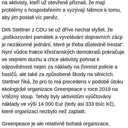
na aktivisty, kteří už otevřeně přiznali, že mají
problémy s hospodařením a vyzývají Němce k tomu,
aby jim poslali víc peněz.
Dirk Stettner z CDU se už dříve nechal slyšet, že
„poškozování památek a vyvolávání dopravních zácp
je nezákonné jednání, které je třeba důsledně trestat“.
Nyní vůdce frakce křesťanských demokratů pokračuje
ve stejném duchu a chce aktivisty pohnat k
odpovědnosti nejen za náklady na činnost policie a
hasičů, ale také za způsobené škody na silnicích.
Stettner říká, že pro to má precedens v podobě útoku
ekologické organizace Greenpeace v roce 2019 na
Vítězný sloup. Tehdy byly aktivistům vyúčtovány
náklady ve výši 14 000 Eur (tedy asi 333 tisíc Kč),
které organizaci nezbylo než zaplatit.
Greenpeace je ale relativně bohatá organizace,