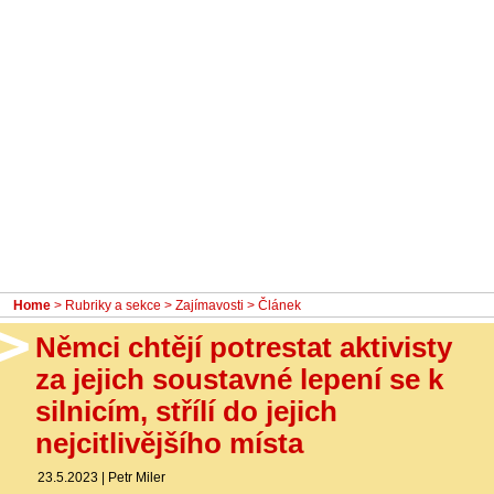
- Ostatní
Diskuzní fórum
Sledujte nás!
Home
>
Rubriky a sekce
>
Zajímavosti
> Článek
Němci chtějí potrestat aktivisty
za jejich soustavné lepení se k
silnicím, střílí do jejich
nejcitlivějšího místa
23.5.2023
|
Petr Miler