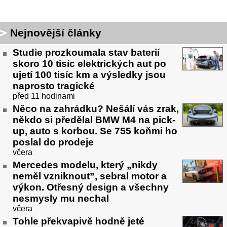
Nejnovější články
Studie prozkoumala stav baterií
skoro 10 tisíc elektrických aut po
ujetí 100 tisíc km a výsledky jsou
naprosto tragické
před 11 hodinami
Něco na zahrádku? Nešálí vás zrak,
někdo si předělal BMW M4 na pick-
up, auto s korbou. Se 755 koňmi ho
poslal do prodeje
včera
Mercedes modelu, který „nikdy
neměl vzniknout”, sebral motor a
výkon. Otřesný design a všechny
nesmysly mu nechal
včera
Tohle překvapivě hodně jeté