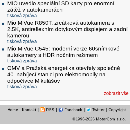
MIO uvedlo speciální SD karty pro enormní
zátěž v autokamerách
tisková zpráva
Mio MiVue R850T: zrcátková autokamera s
2.5K, antireflexním dotykovým displejem a zadní
kamerou
tisková zpráva
Mio MiVue C545: moderní verze 60snímkové
autokamery s HDR nočním režimem
tisková zpráva
OMV a Pražská energetika otevřely společně
40. nabíjecí stanici pro elektromobily na
odpočívce Mikulášov
tisková zpráva
zobrazit vše
Home
|
Kontakt
|
RSS
|
Facebook
|
Twitter
| Copyright
©1996-2026 MotorCom s.r.o.