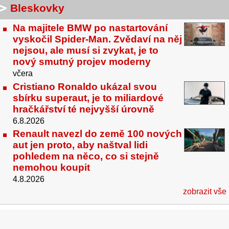
Bleskovky
Na majitele BMW po nastartování
vyskočil Spider-Man. Zvědaví na něj
nejsou, ale musí si zvykat, je to
nový smutný projev moderny
včera
Cristiano Ronaldo ukázal svou
sbírku superaut, je to miliardové
hračkářství té nejvyšší úrovně
6.8.2026
Renault navezl do země 100 nových
aut jen proto, aby naštval lidi
pohledem na něco, co si stejně
nemohou koupit
4.8.2026
zobrazit vše