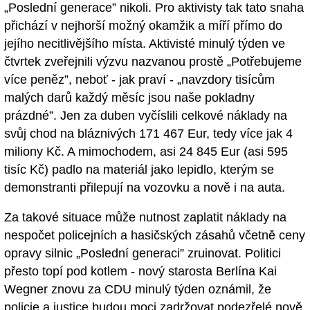
„Poslední generace” nikoli. Pro aktivisty tak tato snaha
přichází v nejhorší možný okamžik a míří přímo do
jejího necitlivějšího místa. Aktivisté minulý týden ve
čtvrtek zveřejnili výzvu nazvanou prostě „Potřebujeme
více peněz”, neboť - jak praví - „navzdory tisícům
malých darů každý měsíc jsou naše pokladny
prázdné”. Jen za duben vyčíslili celkové náklady na
svůj chod na bláznivých 171 467 Eur, tedy více jak 4
miliony Kč. A mimochodem, asi 24 845 Eur (asi 595
tisíc Kč) padlo na materiál jako lepidlo, kterým se
demonstranti přilepují na vozovku a nově i na auta.
Za takové situace může nutnost zaplatit náklady na
nespočet policejních a hasičských zásahů včetně ceny
opravy silnic „Poslední generaci” zruinovat. Politici
přesto topí pod kotlem - nový starosta Berlína Kai
Wegner znovu za CDU minulý týden oznámil, že
policie a justice budou moci zadržovat podezřelé nově