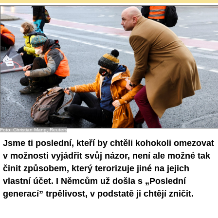
Foto: Christian Mang, Reuters
Jsme ti poslední, kteří by chtěli kohokoli omezovat
v možnosti vyjádřit svůj názor, není ale možné tak
činit způsobem, který terorizuje jiné na jejich
vlastní účet. I Němcům už došla s „Poslední
generací” trpělivost, v podstatě ji chtějí zničit.