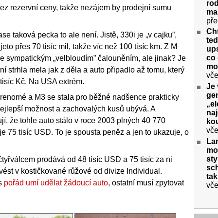
rod
bez rezervní ceny, takže nezájem by prodejní sumu
ma
pře
Cht
e taková pecka to ale není. Jistě, 330i je „v cajku”,
te
to přes 70 tisíc mil, takže víc než 100 tisíc km. Z M
ups
co 
e sympatickým „velbloudím” čalouněním, ale jinak? Je
mo
í strhla mela jak z děla a auto připadlo až tomu, který
vče
 tisíc Kč. Na USA extrém.
Je 
gen
i renomé a M3 se stala pro běžné nadšence prakticky
„el
nejlepší možnost a zachovalých kusů ubývá. A
na
, že tohle auto stálo v roce 2003 plných 40 770
kou
vče
e 75 tisíc USD. To je spousta peněz a jen to ukazuje, o
La
mo
sty
tyřválcem prodává od 48 tisíc USD a 75 tisíc za ni
sch
yvést v kostičkované růžové od divize Individual.
ta
es
pořád umí udělat žádoucí auto
, ostatní musí zpytovat
vče