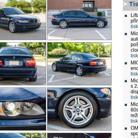
Ti
Lif
pří
tis
Mio
aut
poš
clo
tis
MIO
eno
tis
Mio
s 2
dis
tis
Mio
60
re
tis
OMV
spo