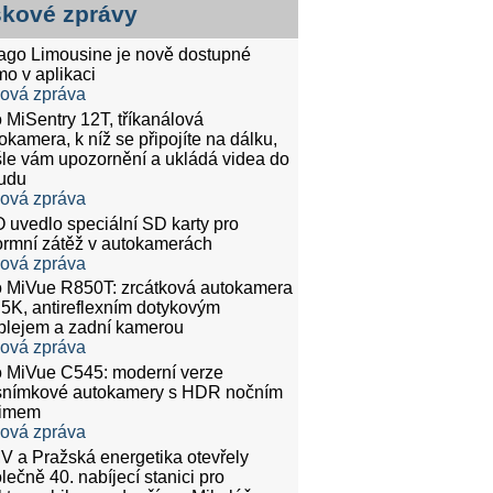
skové zprávy
tago Limousine je nově dostupné
mo v aplikaci
ková zpráva
 MiSentry 12T, tříkanálová
okamera, k níž se připojíte na dálku,
le vám upozornění a ukládá videa do
udu
ková zpráva
 uvedlo speciální SD karty pro
rmní zátěž v autokamerách
ková zpráva
 MiVue R850T: zrcátková autokamera
.5K, antireflexním dotykovým
plejem a zadní kamerou
ková zpráva
 MiVue C545: moderní verze
snímkové autokamery s HDR nočním
žimem
ková zpráva
 a Pražská energetika otevřely
lečně 40. nabíjecí stanici pro