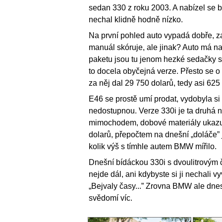
sedan 330 z roku 2003. A nabízel se 
nechal klidně hodně nízko.
Na první pohled auto vypadá dobře, zas
manuál skóruje, ale jinak? Auto má naje
paketu jsou tu jenom hezké sedačky s
to docela obyčejná verze. Přesto se o n
za něj dal 29 750 dolarů, tedy asi 625
E46 se prostě umí prodat, vydobyla s
nedostupnou. Verze 330i je ta druhá 
mimochodem, dobové materiály ukazují
dolarů, přepočtem na dnešní „doláče” j
kolik výš s tímhle autem BMW mířilo.
Dnešní bídáckou 330i s dvoulitrovým č
nejde dál, ani kdybyste si ji nechali v
„Bejvaly časy...” Zrovna BMW ale dn
svědomí víc.