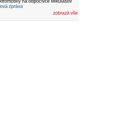
ktromobily na odpočívce Mikulášov
ková zpráva
zobrazit vše