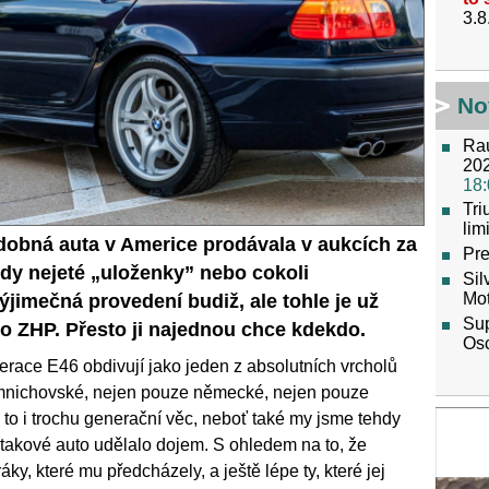
3.8
No
Raú
202
18:
Tr
lim
dobná auta v Americe prodávala v aukcích za
Pre
kdy nejeté „uloženky” nebo cokoli
Sil
Mot
jimečná provedení budiž, ale tohle je už
Sup
bo ZHP. Přesto ji najednou chce kdekdo.
Os
erace E46 obdivují jako jeden z absolutních vrcholů
mnichovské, nejen pouze německé, nejen pouze
e to i trochu generační věc, neboť také my jsme tehdy
 takové auto udělalo dojem. S ohledem na to, že
ky, které mu předcházely, a ještě lépe ty, které jej