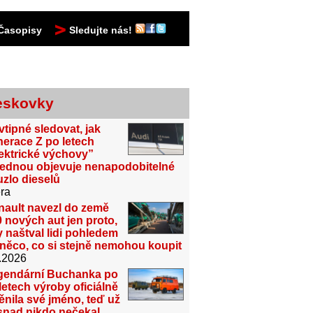
Časopisy
Sledujte nás!
eskovky
vtipné sledovat, jak
erace Z po letech
ektrické výchovy”
jednou objevuje nenapodobitelné
zlo dieselů
ra
nault navezl do země
 nových aut jen proto,
 naštval lidi pohledem
něco, co si stejně nemohou koupit
.2026
gendární Buchanka po
letech výroby oficiálně
nila své jméno, teď už
snad nikdo nečekal