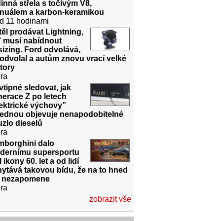
inná střela s točivým V8,
nuálem a karbon-keramikou
d 11 hodinami
ěl prodávat Lightning,
ď musí nabídnout
izing. Ford odvolává,
odvolal a autům znovu vrací velké
tory
ra
vtipné sledovat, jak
erace Z po letech
ektrické výchovy”
jednou objevuje nenapodobitelné
zlo dieselů
ra
mborghini dalo
dernímu supersportu
l ikony 60. let a od lidí
ytává takovou bídu, že na to hned
k nezapomene
ra
zobrazit vše