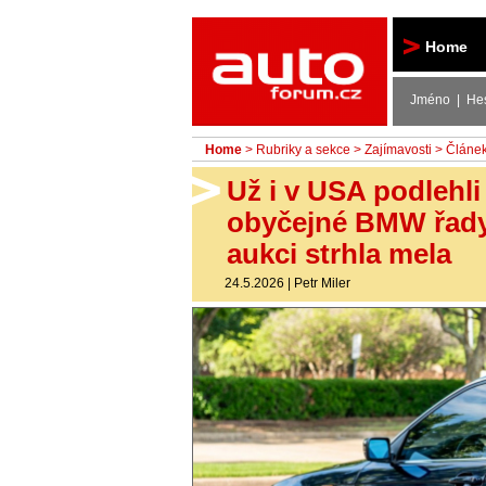
Autoforum
Home
Jméno | He
Home
>
Rubriky a sekce
>
Zajímavosti
> Článe
Už i v USA podlehli
obyčejné BMW řady 
aukci strhla mela
24.5.2026
|
Petr Miler