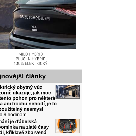
jnovější články
ktrický obytný vůz
orně ukazuje, jak moc
tento pohon pro některá
a ani trochu nehodí, je to
použitelný nesmysl
d 9 hodinami
mání je ďábelská
pomínka na zlaté časy
i, křiklavě zbarvená