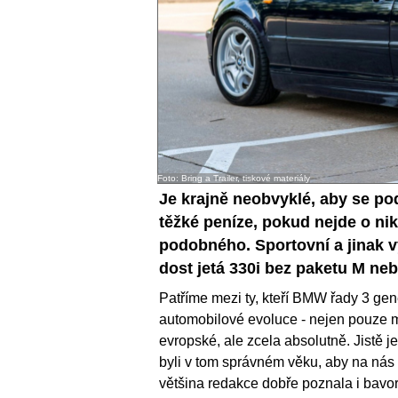
Foto: Bring a Trailer, tiskové materiály
Je krajně neobvyklé, aby se po
těžké peníze, pokud nejde o ni
podobného. Sportovní a jinak vý
dost jetá 330i bez paketu M ne
Patříme mezi ty, kteří BMW řady 3 gen
automobilové evoluce - nejen pouze 
evropské, ale zcela absolutně. Jistě j
byli v tom správném věku, aby na nás
většina redakce dobře poznala i bavorá