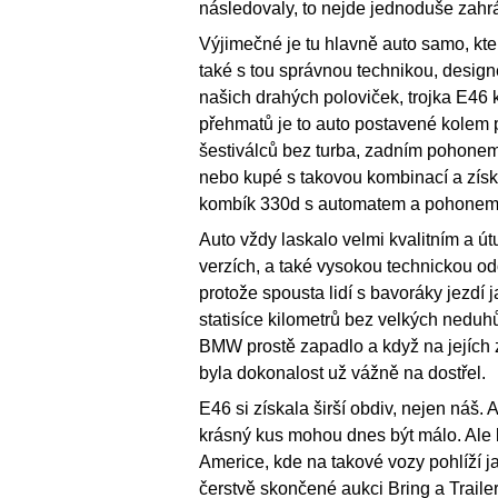
následovaly, to nejde jednoduše zahr
Výjimečné je tu hlavně auto samo, kte
také s tou správnou technikou, desig
našich drahých poloviček, trojka E46 
přehmatů je to auto postavené kolem 
šestiválců bez turba, zadním pohonem
nebo kupé s takovou kombinací a získat 
kombík 330d s automatem a pohonem 
Auto vždy laskalo velmi kvalitním a út
verzích, a také vysokou technickou odo
protože spousta lidí s bavoráky jezdí ja
statisíce kilometrů bez velkých neduh
BMW prostě zapadlo a když na jejích 
byla dokonalost už vážně na dostřel.
E46 si získala širší obdiv, nejen náš.
krásný kus mohou dnes být málo. Ale bě
Americe, kde na takové vozy pohlíží ja
čerstvě skončené aukci Bring a Trailer, 