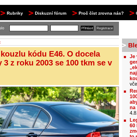
Rubriky
Diskuzní fórum
Proč číst zrovna nás?
slo
k
Bl
 kouzlu kódu E46. O docela
Je 
3 z roku 2003 se 100 tkm se v
gen
„el
na
kou
vče
Re
100
aby
na 
4.8
Le
60 
změ
to 