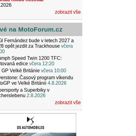
.2026
zobrazit vše
vé na MotoForum.cz
l Fernández bude v letech 2027 a
8 opět jezdit za Trackhouse
včera
00
iumph Speed Twin 1200 TFC:
itovaná edice
včera 12:20
 GP Velké Británie
včera 10:00
verstone: Časový program víkendu
oGP ve Velké Británii
4.8.2026
ersporty a Superbiky v
cherslebenu
2.8.2026
zobrazit vše