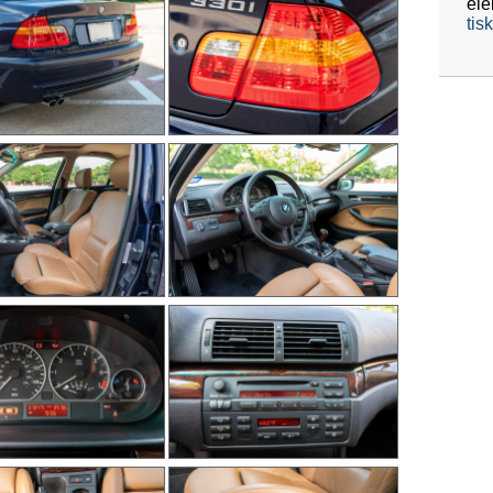
ele
tis