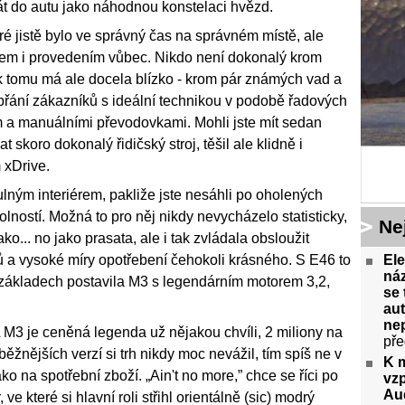
át do autu jako náhodnou konstelaci hvězd.
ré jistě bylo ve správný čas na správném místě, ale
nem i provedením vůbec. Nikdo není dokonalý krom
k tomu má ale docela blízko - krom pár známých vad a
přání zákazníků s ideální technikou v podobě řadových
 a manuálními převodovkami. Mohli jste mít sedan
skoro dokonalý řidičský stroj, těšil ale klidně i
xDrive.
ulným interiérem, pakliže jste nesáhli po oholených
lností. Možná to pro něj nikdy nevycházelo statisticky,
Ne
ko... no jako prasata, ale i tak zvládala obsloužit
Ele
ů a vysoké míry opotřebení čehokoli krásného. S E46 to
náz
základech postavila M3 s legendárním motorem 3,2,
se 
aut
ne
 A M3 je ceněná legenda už nějakou chvíli, 2 miliony na
pře
žnějších verzí si trh nikdy moc nevážil, tím spíš ne v
K 
ko na spotřební zboží. „Ain't no more,” chce se říci po
vz
Aud
ve které si hlavní roli střihl orientálně (sic) modrý