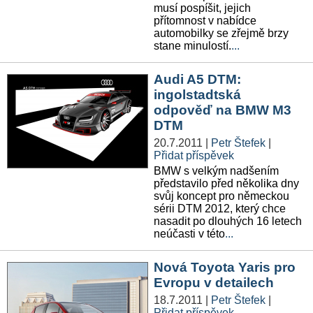
musí pospíšit, jejich
přítomnost v nabídce
automobilky se zřejmě brzy
stane minulostí.
...
Audi A5 DTM:
ingolstadtská
odpověď na BMW M3
DTM
20.7.2011
|
Petr Štefek
|
Přidat příspěvek
BMW s velkým nadšením
představilo před několika dny
svůj koncept pro německou
sérii DTM 2012, který chce
nasadit po dlouhých 16 letech
neúčasti v této
...
Nová Toyota Yaris pro
Evropu v detailech
18.7.2011
|
Petr Štefek
|
Přidat příspěvek