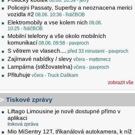
08.06. 10:39
- jerry
Policejni Passaty, Superby a neoznacena merici
vozidla #2
08.06. 10:36
- řidičBOB
Elektromobily a vse kolem nich
08.06.
10:25
- řidičBOB
Mobilní telefony a vše okolo mobilních
komunikací
08.06. 09:58
- pavproch
S větrem ve vlasech....
před 33 minutami
- pavproch
Zajímavé nabídky / slevy
včera
- mattonecz
Lampárna (stěžovatelna)
včera
- pavproch
Přituhuje
včera
- Truck Daškam
zobrazit vše
Tiskové zprávy
Liftago Limousine je nově dostupné přímo v
aplikaci
tisková zpráva
Mio MiSentry 12T, tříkanálová autokamera, k níž