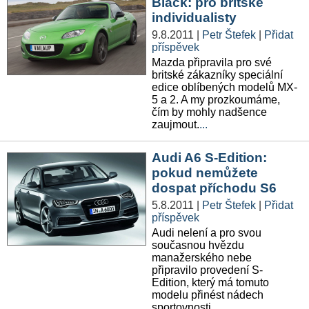
Black: pro britské
individualisty
- Ostatní
9.8.2011
|
Petr Štefek
|
Přidat
příspěvek
Diskuzní fórum
Mazda připravila pro své
britské zákazníky speciální
Sledujte nás!
edice oblíbených modelů MX-
5 a 2. A my prozkoumáme,
čím by mohly nadšence
zaujmout.
...
Audi A6 S-Edition:
pokud nemůžete
dospat příchodu S6
5.8.2011
|
Petr Štefek
|
Přidat
příspěvek
Audi nelení a pro svou
současnou hvězdu
manažerského nebe
připravilo provedení S-
Edition, který má tomuto
modelu přinést nádech
sportovnosti.
...