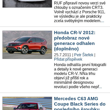
RUF připravil novou verzi své
chlouby s označením CRT3.
Volně vychází z Porsche 911,
ve výsledku je ale prakticky
zcela svébytným modelem.
...
Honda CR-V 2012:
předobraz nové
generace odhalen
(doplněno)
25.7.2011
|
Petr Štefek
|
Přidat příspěvek
Honda odhalila první fotografii
a detaily k nové generaci
modelu CR-V. NNa trhu
objeví již příští rok a
minimálně designovou
revoluci podle všeho nepř
...
Mercedes C63 AMG
Coupe Black Series do
posledního šroubku