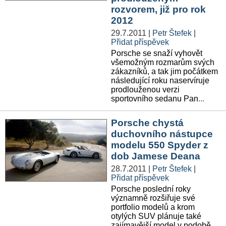
rozvorem, již pro rok
2012
29.7.2011
|
Petr Štefek
|
Přidat příspěvek
Porsche se snaží vyhovět
všemožným rozmarům svých
zákazníků, a tak jim počátkem
následující roku naservíruje
prodlouženou verzi
sportovního sedanu Pan
...
Porsche chystá
duchovního nástupce
modelu 550 Spyder z
dob Jamese Deana
28.7.2011
|
Petr Štefek
|
Přidat příspěvek
Porsche poslední roky
významně rozšiřuje své
portfolio modelů a krom
otylých SUV plánuje také
zajímavější model v podobě