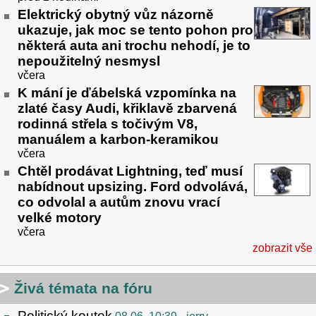
Elektrický obytný vůz názorně
ukazuje, jak moc se tento pohon pro
některá auta ani trochu nehodí, je to
nepoužitelný nesmysl
včera
K mání je ďábelská vzpomínka na
zlaté časy Audi, křiklavě zbarvená
rodinná střela s točivým V8,
manuálem a karbon-keramikou
včera
Chtěl prodávat Lightning, teď musí
nabídnout upsizing. Ford odvolává,
co odvolal a autům znovu vrací
velké motory
včera
zobrazit vše
Živá témata na fóru
Politický koutek