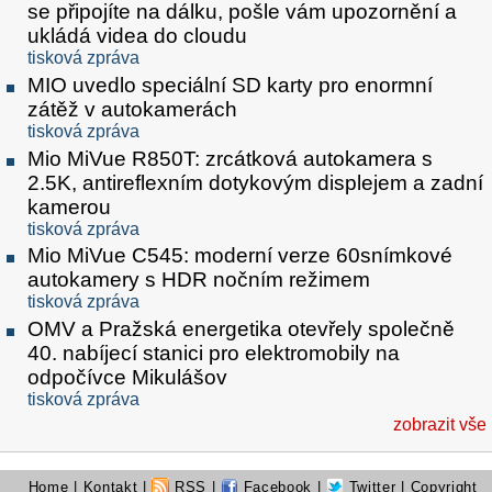
se připojíte na dálku, pošle vám upozornění a
ukládá videa do cloudu
tisková zpráva
MIO uvedlo speciální SD karty pro enormní
zátěž v autokamerách
tisková zpráva
Mio MiVue R850T: zrcátková autokamera s
2.5K, antireflexním dotykovým displejem a zadní
kamerou
tisková zpráva
Mio MiVue C545: moderní verze 60snímkové
autokamery s HDR nočním režimem
tisková zpráva
OMV a Pražská energetika otevřely společně
40. nabíjecí stanici pro elektromobily na
odpočívce Mikulášov
tisková zpráva
zobrazit vše
Home
|
Kontakt
|
RSS
|
Facebook
|
Twitter
| Copyright