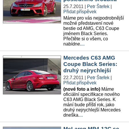
25.7.2011
|
Petr Štefek
|
Přidat příspěvek
Máme pro vás nejpodrobnější
možné představení nové
bestie od AMG, C63 Coupe
jménem Black Series.
Přečtěte si o všem, co
nabídne.
...
Mercedes C63 AMG
Coupe Black Series:
druhý nejrychlejší
22.7.2011
|
Petr Štefek
|
Přidat příspěvek
(nové foto a info)
Máme
oficiální specifikace nového
C63 AMG Black Series. K
mání bude příští rok, jako
druhý nejrychlejší Mercedes
dneška.
...
McLaren MP4-12C se