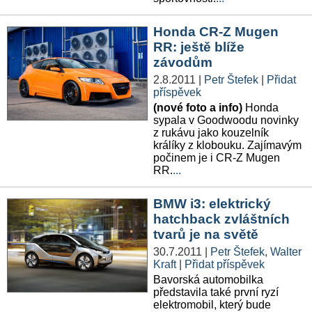
Honda CR-Z Mugen
RR: ještě blíže
závodům
2.8.2011
|
Petr Štefek
|
Přidat
příspěvek
(nové foto a info)
Honda
sypala v Goodwoodu novinky
z rukávu jako kouzelník
králíky z klobouku. Zajímavým
počinem je i CR-Z Mugen
RR.
...
BMW i3: elektrický
hatchback zvláštních
tvarů je na světě
30.7.2011
|
Petr Štefek
,
Walter
Kraft
|
Přidat příspěvek
Bavorská automobilka
představila také první ryzí
elektromobil, který bude