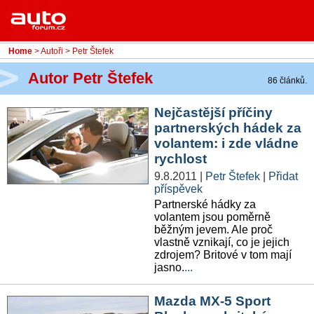
Menu
Home
Rubriky
Home
>
Autoři
> Petr Štefek
- Testy aut
Autor Petr Štefek
86 článků.
- Jízdní dojmy a další testy
Nejčastější příčiny
partnerských hádek za
- Bleskovky
volantem: i zde vládne
rychlost
- Představení
9.8.2011
|
Petr Štefek
|
Přidat
- Fascinace a historie
příspěvek
Partnerské hádky za
volantem jsou poměrně
- Život řidiče
běžným jevem. Ale proč
vlastně vznikají, co je jejich
- Tuning
zdrojem? Britové v tom mají
jasno.
...
- Technika
Mazda MX-5 Sport
- Zajímavosti