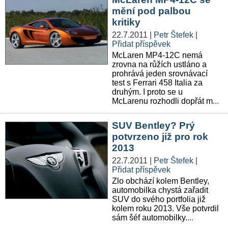
mění pod palbou
kritiky
22.7.2011
|
Petr Štefek
|
Přidat příspěvek
McLaren MP4-12C nemá
zrovna na růžích ustláno a
prohrává jeden srovnávací
test s Ferrari 458 Italia za
druhým. I proto se u
McLarenu rozhodli dopřát m
...
SUV Bentley? Prý
potvrzeno již pro rok
2013
22.7.2011
|
Petr Štefek
|
Přidat příspěvek
Zlo obchází kolem Bentley,
automobilka chystá zařadit
SUV do svého portfolia již
kolem roku 2013. Vše potvrdil
sám šéf automobilky.
...