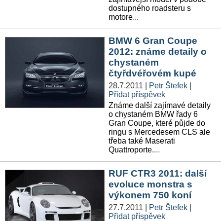
dostupného roadsteru s
motore
...
BMW 6 Gran Coupe
2012: známe detaily o
chystaném
čtyřdvéřovém kupé
28.7.2011
|
Petr Štefek
|
Přidat příspěvek
Známe další zajímavé detaily
o chystaném BMW řady 6
Gran Coupe, které půjde do
ringu s Mercedesem CLS ale
třeba také Maserati
Quattroporte.
...
RUF CTR3 2011: další
evoluce monstra s
výkonem 750 koní
27.7.2011
|
Petr Štefek
|
Přidat příspěvek