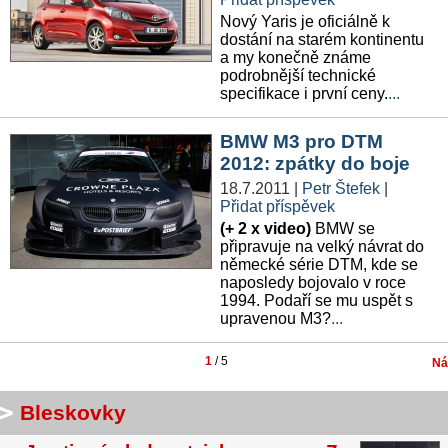
Nový Yaris je oficiálně k
dostání na starém kontinentu
a my konečně známe
podrobnější technické
specifikace i první ceny.
...
BMW M3 pro DTM
2012: zpátky do boje
18.7.2011
|
Petr Štefek
|
Přidat příspěvek
(+ 2 x video)
BMW se
připravuje na velký návrat do
německé série DTM, kde se
naposledy bojovalo v roce
1994. Podaří se mu uspět s
upravenou M3?
...
1
/ 5
Ná
Bleskovky