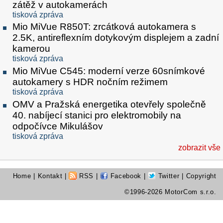
zátěž v autokamerách
tisková zpráva
Mio MiVue R850T: zrcátková autokamera s
2.5K, antireflexním dotykovým displejem a zadní
kamerou
tisková zpráva
Mio MiVue C545: moderní verze 60snímkové
autokamery s HDR nočním režimem
tisková zpráva
OMV a Pražská energetika otevřely společně
40. nabíjecí stanici pro elektromobily na
odpočívce Mikulášov
tisková zpráva
zobrazit vše
Home
|
Kontakt
|
RSS
|
Facebook
|
Twitter
| Copyright
©1996-2026 MotorCom s.r.o.