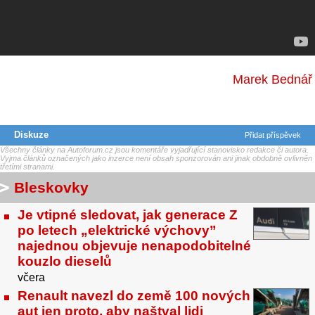
Marek Bednář
Diskuze
Přidat příspěvek
Všechny články na Autoforum.cz jsou komentáře vyjadřující stanovisko redakce či autora.
Vyjma článků označených jako inzerce není obsah sponzorován ani jinak obdobně ovlivněn
třetími stranami.
Bleskovky
Je vtipné sledovat, jak generace Z
po letech „elektrické výchovy”
najednou objevuje nenapodobitelné
kouzlo dieselů
včera
Renault navezl do země 100 nových
aut jen proto, aby naštval lidi