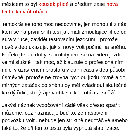
měsícem to byl
kousek přídě
a předtím zase
nová
technika v útrobách
.
Tentokrát se toho moc nedozvíme, jen mohou ti z nás,
kteří se na první sníh těší jak malí žmoulajíce klíče od
auta v ruce, závidět testovacím jezdcům - protože
nové video ukazuje, jak si nový Volt počíná na sněhu.
Nečekejte ale drifty, s prototypem se na videu jezdí
velmi slušně - tak moc, až klauzule o profesionálním
řidiči v uzavřeném prostoru v dolní části videa působí
úsměvně, protože ne zrovna rychlou jízdu rovně a do
mírných zatáček po sněhu by měl zvládnout skutečně
každý řidič, který žije v oblasti, kde občas i sněží.
Jakýsi náznak vybočování zádě však přesto spatřit
můžeme, což naznačuje buď to, že nastavení
podvozku Voltu nebude jen striktně nedotáčivé a/nebo
také to, že při tomto testu byla vypnutá stabilizace.