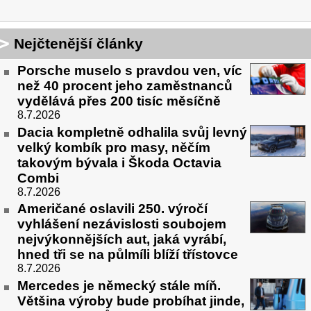
Nejčtenější články
Porsche muselo s pravdou ven, víc
než 40 procent jeho zaměstnanců
vydělává přes 200 tisíc měsíčně
8.7.2026
Dacia kompletně odhalila svůj levný
velký kombík pro masy, něčím
takovým bývala i Škoda Octavia
Combi
8.7.2026
Američané oslavili 250. výročí
vyhlášení nezávislosti soubojem
nejvýkonnějších aut, jaká vyrábí,
hned tři se na půlmíli blíží třístovce
8.7.2026
Mercedes je německý stále míň.
Většina výroby bude probíhat jinde,