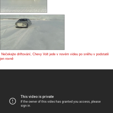
Nečekejte driftování, Chevy Volt jede v novém videu po sněhu v podstatě
jen rovně