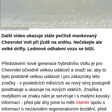
- Ostatní
Diskuzní fórum
Sledujte nás!
Foto: Archiv Autoforum.cz
Další video ukazuje stále pečlivě maskovaný
Chevrolet Volt při jízdě na sněhu. Nečekejte ale
velké drifty. Lednové odhalení vozu se blíží.
Představení nové generace hybridního Voltu je pro
Chevrolet očividně velkou událostí a snaží se, aby to
bylo podobně velkou událostí i pro zákazníky této
značky - v posledních měsících se nový stroj postupně
poodhaluje a ukazuje na nových videích. Značka s
motýlkem ve znaku nám je servíruje i s malými kousky
informací - před pár dny jsme tu měli
interiér
spolu s
informací o nezávislém regenerativním brzdění, před