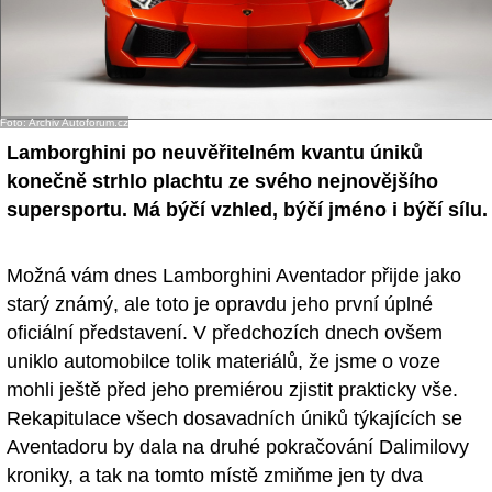
Foto: Archiv Autoforum.cz
Lamborghini po neuvěřitelném kvantu úniků
konečně strhlo plachtu ze svého nejnovějšího
supersportu. Má býčí vzhled, býčí jméno i býčí sílu.
Možná vám dnes Lamborghini Aventador přijde jako
starý známý, ale toto je opravdu jeho první úplné
oficiální představení. V předchozích dnech ovšem
uniklo automobilce tolik materiálů, že jsme o voze
mohli ještě před jeho premiérou zjistit prakticky vše.
Rekapitulace všech dosavadních úniků týkajících se
Aventadoru by dala na druhé pokračování Dalimilovy
kroniky, a tak na tomto místě zmiňme jen ty dva