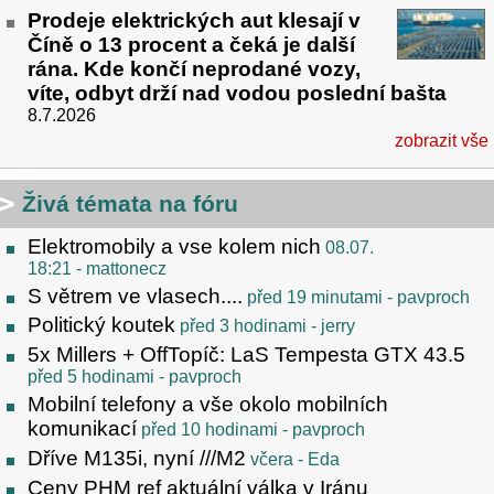
Prodeje elektrických aut klesají v
Číně o 13 procent a čeká je další
rána. Kde končí neprodané vozy,
víte, odbyt drží nad vodou poslední bašta
8.7.2026
zobrazit vše
Živá témata na fóru
Elektromobily a vse kolem nich
08.07.
18:21
- mattonecz
S větrem ve vlasech....
před 19 minutami
- pavproch
Politický koutek
před 3 hodinami
- jerry
5x Millers + OffTopíč: LaS Tempesta GTX 43.5
před 5 hodinami
- pavproch
Mobilní telefony a vše okolo mobilních
komunikací
před 10 hodinami
- pavproch
Dříve M135i, nyní ///M2
včera
- Eda
Ceny PHM ref aktuální válka v Iránu