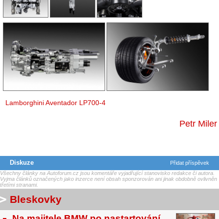
Lamborghini Aventador LP700-4
Petr Miler
Diskuze
Přidat příspěvek
Všechny články na Autoforum.cz jsou komentáře vyjadřující stanovisko redakce či autora.
Vyjma článků označených jako inzerce není obsah sponzorován ani jinak obdobně ovlivněn
třetími stranami.
Bleskovky
Na majitele BMW po nastartování