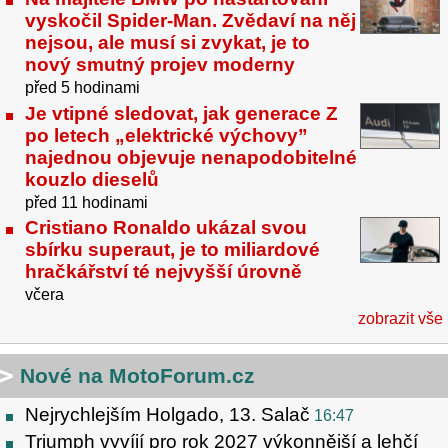
vyskočil Spider-Man. Zvědaví na něj
nejsou, ale musí si zvykat, je to
nový smutný projev moderny
před 5 hodinami
Je vtipné sledovat, jak generace Z
po letech „elektrické výchovy”
najednou objevuje nenapodobitelné
kouzlo dieselů
před 11 hodinami
Cristiano Ronaldo ukázal svou
sbírku superaut, je to miliardové
hračkářství té nejvyšší úrovně
včera
zobrazit vše
Nové na MotoForum.cz
Nejrychlejším Holgado, 13. Salač
16:47
Triumph vyvíjí pro rok 2027 výkonnější a lehčí