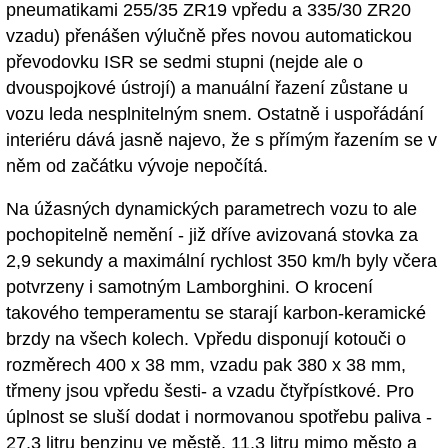
pneumatikami 255/35 ZR19 vpředu a 335/30 ZR20
vzadu) přenášen výlučně přes novou automatickou
převodovku ISR se sedmi stupni (nejde ale o
dvouspojkové ústrojí) a manuální řazení zůstane u
vozu leda nesplnitelným snem. Ostatně i uspořádání
interiéru dává jasně najevo, že s přímým řazením se v
něm od začátku vývoje nepočítá.
Na úžasných dynamických parametrech vozu to ale
pochopitelně nemění - již dříve avizovaná stovka za
2,9 sekundy a maximální rychlost 350 km/h byly včera
potvrzeny i samotným Lamborghini. O krocení
takového temperamentu se starají karbon-keramické
brzdy na všech kolech. Vpředu disponují kotouči o
rozměrech 400 x 38 mm, vzadu pak 380 x 38 mm,
třmeny jsou vpředu šesti- a vzadu čtyřpístkové. Pro
úplnost se sluší dodat i normovanou spotřebu paliva -
27,3 litru benzinu ve městě, 11,3 litru mimo město a