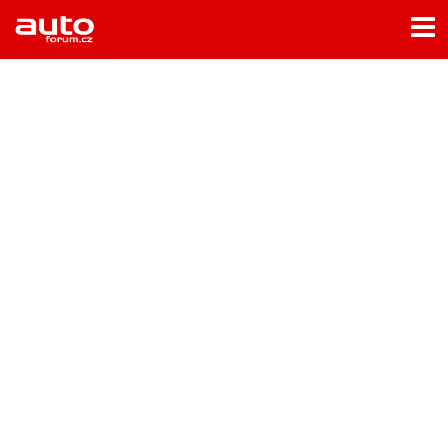
Menu
Home
Rubriky
- Testy aut
- Jízdní dojmy a další testy
- Bleskovky
- Představení
- Fascinace a historie
- Život řidiče
- Tuning
- Technika
- Zajímavosti