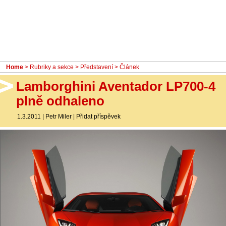
- Ostatní
Diskuzní fórum
Sledujte nás!
Home
>
Rubriky a sekce
>
Představení
> Článek
Lamborghini Aventador LP700-4
plně odhaleno
1.3.2011
|
Petr Miler
|
Přidat příspěvek