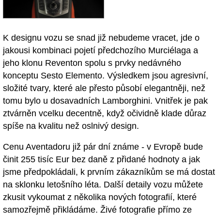
K designu vozu se snad již nebudeme vracet, jde o
jakousi kombinaci pojetí předchozího Murciélaga a
jeho klonu Reventon spolu s prvky nedávného
konceptu Sesto Elemento. Výsledkem jsou agresivní,
složité tvary, které ale přesto působí elegantněji, než
tomu bylo u dosavadních Lamborghini. Vnitřek je pak
ztvárněn vcelku decentně, když očividně klade důraz
spíše na kvalitu než oslnivý design.
Cenu Aventadoru již pár dní známe - v Evropě bude
činit 255 tisíc Eur bez daně z přidané hodnoty a jak
jsme předpokládali, k prvním zákazníkům se má dostat
na sklonku letošního léta. Další detaily vozu můžete
zkusit vykoumat z několika nových fotografií, které
samozřejmě přikládáme. Živé fotografie přímo ze