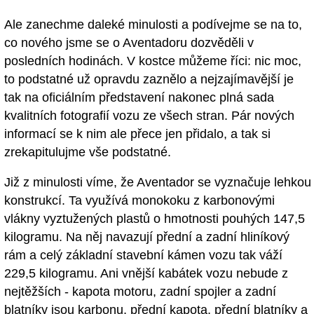
Ale zanechme daleké minulosti a podívejme se na to,
co nového jsme se o Aventadoru dozvěděli v
posledních hodinách. V kostce můžeme říci: nic moc,
to podstatné už opravdu zaznělo a nejzajímavější je
tak na oficiálním představení nakonec plná sada
kvalitních fotografií vozu ze všech stran. Pár nových
informací se k nim ale přece jen přidalo, a tak si
zrekapitulujme vše podstatné.
Již z minulosti víme, že Aventador se vyznačuje lehkou
konstrukcí. Ta využívá monokoku z karbonovými
vlákny vyztužených plastů o hmotnosti pouhých 147,5
kilogramu. Na něj navazují přední a zadní hliníkový
rám a celý základní stavební kámen vozu tak váží
229,5 kilogramu. Ani vnější kabátek vozu nebude z
nejtěžších - kapota motoru, zadní spojler a zadní
blatníky jsou karbonu, přední kapota, přední blatníky a