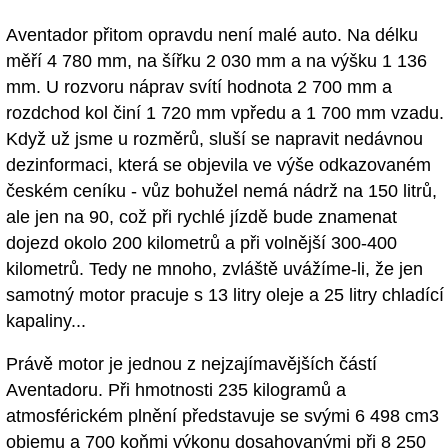
Aventador přitom opravdu není malé auto. Na délku
měří 4 780 mm, na šířku 2 030 mm a na výšku 1 136
mm. U rozvoru náprav svítí hodnota 2 700 mm a
rozdchod kol činí 1 720 mm vpředu a 1 700 mm vzadu.
Když už jsme u rozměrů, sluší se napravit nedávnou
dezinformaci, která se objevila ve výše odkazovaném
českém ceníku - vůz bohužel nemá nádrž na 150 litrů,
ale jen na 90, což při rychlé jízdě bude znamenat
dojezd okolo 200 kilometrů a při volnější 300-400
kilometrů. Tedy ne mnoho, zvláště uvážíme-li, že jen
samotný motor pracuje s 13 litry oleje a 25 litry chladící
kapaliny...
Právě motor je jednou z nejzajímavějších částí
Aventadoru. Při hmotnosti 235 kilogramů a
atmosférickém plnění představuje se svými 6 498 cm3
objemu a 700 koňmi výkonu dosahovanými při 8 250