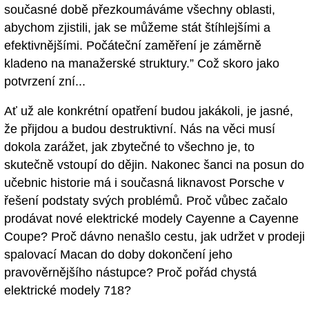
současné době přezkoumáváme všechny oblasti,
abychom zjistili, jak se můžeme stát štíhlejšími a
efektivnějšími. Počáteční zaměření je záměrně
kladeno na manažerské struktury.” Což skoro jako
potvrzení zní...
Ať už ale konkrétní opatření budou jakákoli, je jasné,
že přijdou a budou destruktivní. Nás na věci musí
dokola zarážet, jak zbytečné to všechno je, to
skutečně vstoupí do dějin. Nakonec šanci na posun do
učebnic historie má i současná liknavost Porsche v
řešení podstaty svých problémů. Proč vůbec začalo
prodávat nové elektrické modely Cayenne a Cayenne
Coupe? Proč dávno nenašlo cestu, jak udržet v prodeji
spalovací Macan do doby dokončení jeho
pravověrnějšího nástupce? Proč pořád chystá
elektrické modely 718?