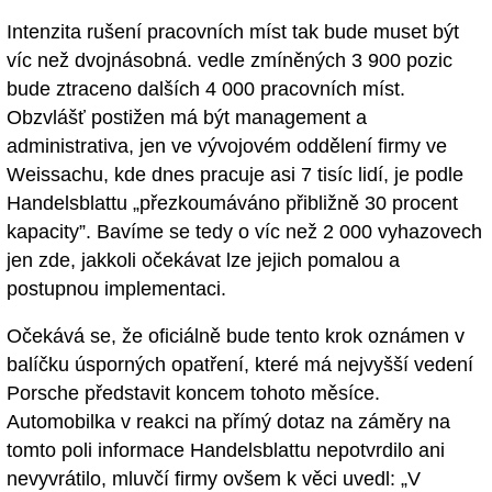
Intenzita rušení pracovních míst tak bude muset být
víc než dvojnásobná. vedle zmíněných 3 900 pozic
bude ztraceno dalších 4 000 pracovních míst.
Obzvlášť postižen má být management a
administrativa, jen ve vývojovém oddělení firmy ve
Weissachu, kde dnes pracuje asi 7 tisíc lidí, je podle
Handelsblattu „přezkoumáváno přibližně 30 procent
kapacity”. Bavíme se tedy o víc než 2 000 vyhazovech
jen zde, jakkoli očekávat lze jejich pomalou a
postupnou implementaci.
Očekává se, že oficiálně bude tento krok oznámen v
balíčku úsporných opatření, které má nejvyšší vedení
Porsche představit koncem tohoto měsíce.
Automobilka v reakci na přímý dotaz na záměry na
tomto poli informace Handelsblattu nepotvrdilo ani
nevyvrátilo, mluvčí firmy ovšem k věci uvedl: „V