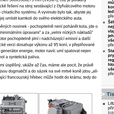
můž
ické řešení na stroj sestávající z čtyřválcového motoru
kor
le
chladicího systému. A vyvinuto bylo tak, abyste jej
pře
jej umístit kamkoli do svého elektrického auta.
Šéf
ěných novinek - pochopitelně není pohánět kola, jde o
nej
vla
 „minimálními úpravami” a za „velmi nízkých nákladů”
jeh
otor pochopitelně plní i nadcházející emisní a další
vš
ické verzi dosahuje výkonu až 95 koní, v přeplňované
pře
Sta
 generátor energie, motor navíc umí spalovat nejen
pry
ol a syntetická paliva.
re
hlo
mi úspěšný, ukáže až čas, máme ale pocit, že právě
uše
jsou dogmatičtí a do sázek na své mrtvé koně jdou „all-
pře
vající francouzský hřebec může hodit do krámu, tedy do
Ti
Lif
pří
tis