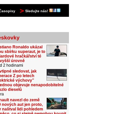
Časopisy
Sledujte nás!
eskovky
stiano Ronaldo ukázal
u sbírku superaut, je to
iardové hračkářství té
jvyšší úrovně
d 2 hodinami
vtipné sledovat, jak
erace Z po letech
ektrické výchovy”
jednou objevuje nenapodobitelné
zlo dieselů
ra
nault navezl do země
 nových aut jen proto,
 naštval lidi pohledem
něco, co si stejně nemohou koupit