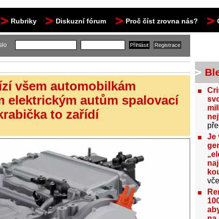
Rubriky
Diskuzní fórum
Proč číst zrovna nás?
slo
Bl
bízí všem automobilkám
Cri
m elektrickým autům spalovací
svo
mil
rabička to zařídí
ne
pře
Je 
gen
„el
na
kou
vče
Re
100
aby
na 