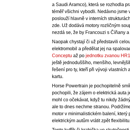
a Saudi Aramco), která se rozhodla pr
téměř všichni vybodli. Nedávno jsme 
poslouží hlavně v interních strukturác
zde. Už dodává motory rozličným so
nezdá se, že by Francouzi s Číňany a 
Naopak chystají či už představili celo
elektromobil a předělat jej na spalov
Conceptu
až po
jednotku zvanou HR
ještě jednoduššího, menšího, levnějšíh
řešení pro ty, kteří při vývoji vlastníc
kartu.
Horse Powertrain je pochopitelně smířli
pochopili, že zájem o elektrická auta 
mohl co očekávat, když tu nikdy žádn
ale to dnes nechme stranou. Podržíme
motor v minimalistickém balení, který 
elektrickým autům vrátit zpět flexibilit
Tento kufřík či krabička ve skutečno