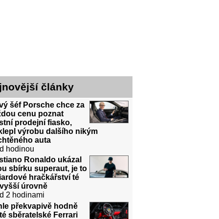
jnovější články
vý šéf Porsche chce za
ždou cenu poznat
stní prodejní fiasko,
lepl výrobu dalšího nikým
chtěného auta
d hodinou
stiano Ronaldo ukázal
u sbírku superaut, je to
iardové hračkářství té
jvyšší úrovně
d 2 hodinami
hle překvapivě hodně
té sběratelské Ferrari