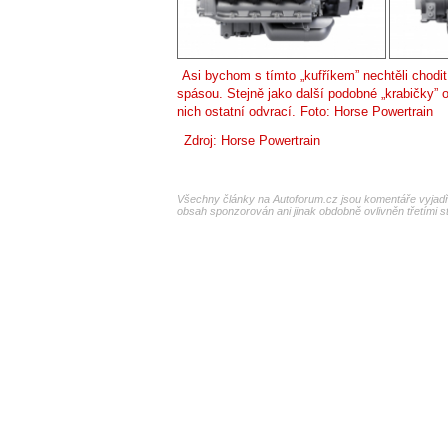
Asi bychom s tímto „kufříkem” nechtěli chodi
spásou. Stejně jako další podobné „krabičky” o
nich ostatní odvrací. Foto: Horse Powertrain
Zdroj: Horse Powertrain
Všechny články na Autoforum.cz jsou komentáře vyjadřu
obsah sponzorován ani jinak obdobně ovlivněn třetími s