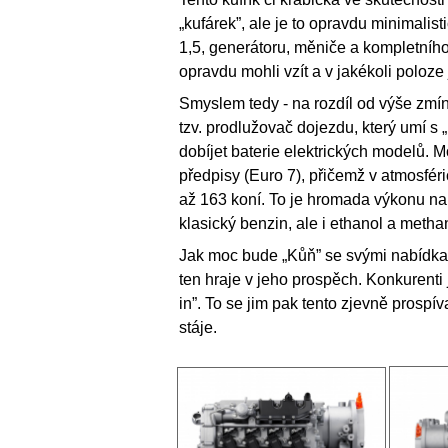
„kufárek”, ale je to opravdu minimalist
1,5, generátoru, měniče a kompletního 
opravdu mohli vzít a v jakékoli poloze 
Smyslem tedy - na rozdíl od výše zmín
tzv. prodlužovač dojezdu, který umí s
dobíjet baterie elektrických modelů. M
předpisy (Euro 7), přičemž v atmosfér
až 163 koní. To je hromada výkonu na
klasický benzin, ale i ethanol a methan
Jak moc bude „Kůň” se svými nabídka
ten hraje v jeho prospěch. Konkurenti 
in”. To se jim pak tento zjevně prospí
stáje.