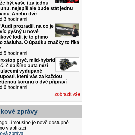
e být vaše i za jednu
unu, nejspíš ale bude stát jednu
dvinu. Anebo dvě
d 3 hodinami
 Audi prozradil, na co je
víc pyšný u nové
jkové lodi, je to přímo
o zásluha. O úpadku značky to říká
e
d 5 hodinami
rt-stop pryč, mild-hybrid
č. Z dalšího auta mizí
gulacemi vydupané
uposti, které vás za každou
třenou korunu o dvě připraví
d 6 hodinami
zobrazit vše
skové zprávy
tago Limousine je nově dostupné
mo v aplikaci
ková zpráva