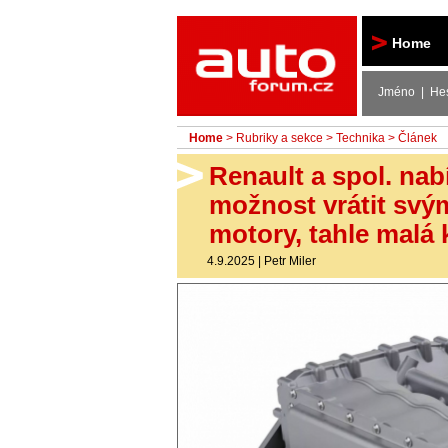
Autoforum
Home
Jméno | He
Home
>
Rubriky a sekce
>
Technika
> Článek
Renault a spol. na
možnost vrátit svý
motory, tahle malá k
4.9.2025
|
Petr Miler