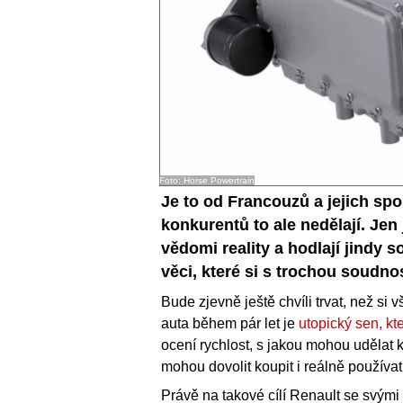
Foto: Horse Powertrain
Je to od Francouzů a jejich sp
konkurentů to ale nedělají. Jen
vědomi reality a hodlají jindy 
věci, které si s trochou soudno
Bude zjevně ještě chvíli trvat, než si
auta během pár let je
utopický sen, kt
ocení rychlost, s jakou mohou udělat k
mohou dovolit koupit i reálně používat
Právě na takové cílí Renault se svými