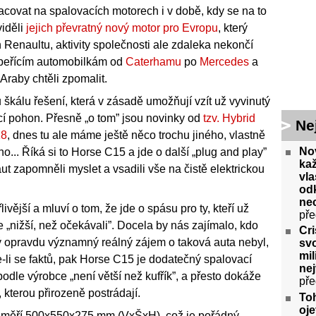
acovat na spalovacích motorech i v době, kdy se na to
viděli
jejich převratný nový motor pro Evropu
, který
h Renaultu, aktivity společnosti ale zdaleka nekončí
upeřícím automobilkám od
Caterhamu
po
Mercedes
a
Araby chtěli zpomalit.
u škálu řešení, která v zásadě umožňují vzít už vyvinutý
ací pohon. Přesně „o tom” jsou novinky od
tzv. Hybrid
Ne
18
, dnes tu ale máme ještě něco trochu jiného, vlastně
No
o... Říká si to Horse C15 a jde o další „plug and play”
ka
h aut zapomněli myslet a vsadili vše na čistě elektrickou
vla
odk
ne
vější a mluví o tom, že jde o spásu pro ty, kteří už
pře
je „nižší, než očekávali”. Docela by nás zajímalo, kdo
Cri
ý opravdu významný reálný zájem o taková auta nebyl,
svo
mil
-li se faktů, pak Horse C15 je dodatečný spalovací
ne
podle výrobce „není větší než kufřík”, a přesto dokáže
pře
u, kterou přirozeně postrádají.
To
oje
sti měří 500x550x275 mm (VxŠxH), což je pořádný