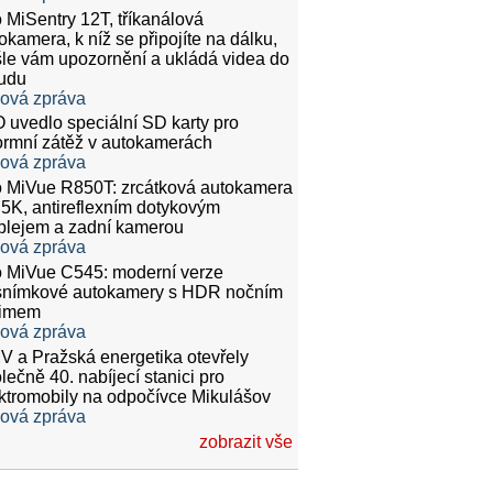
 MiSentry 12T, tříkanálová
okamera, k níž se připojíte na dálku,
le vám upozornění a ukládá videa do
udu
ková zpráva
 uvedlo speciální SD karty pro
rmní zátěž v autokamerách
ková zpráva
 MiVue R850T: zrcátková autokamera
.5K, antireflexním dotykovým
plejem a zadní kamerou
ková zpráva
 MiVue C545: moderní verze
snímkové autokamery s HDR nočním
žimem
ková zpráva
 a Pražská energetika otevřely
lečně 40. nabíjecí stanici pro
ktromobily na odpočívce Mikulášov
ková zpráva
zobrazit vše