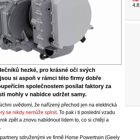
4.8
olečníků hezké, pro krásné oči svých
 jsou si aspoň v rámci této firmy dobře
soupeřícím společnostem posílat faktory za
sti mohly v nabídce udržet samy.
 všichni uvědomí, že nařízený přechod jen na elektrická
erý se nikdy nemůže splnit
. To pak i ti poslední vzadu
rok zpět a znovu nabídnout lidem to, co si chtějí a
.
 partnery sdruženými ve firmě Horse Powertrain (Geely