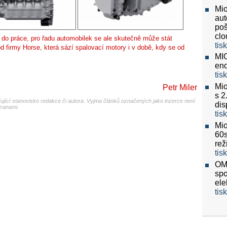
Mio
aut
poš
clo
t do práce, pro řadu automobilek se ale skutečně může stát
tis
d firmy Horse, která sází spalovací motory i v době, kdy se od
MIO
eno
tis
Mio
Petr Miler
s 2
jící stanovisko redakce či autora. Vyjma článků označených jako inzerce není
dis
tranami.
tis
Mio
60
re
tis
OMV
spo
ele
tis