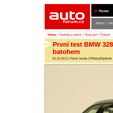
Autoforum
Home
Jméno | He
Home
>
Rubriky a sekce
>
Testy aut
> Článek
První test BMW 328
batohem
16.10.2012
|
Pavel Janda
|
Přidat příspěvek