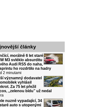
jnovější články
čící, morálně 6 let staré
W M3 svléklo absurditu
vého Audi RS5 do naha,
sprintu ho rozdrtilo na hadry
d 2 minutami
lší významný dodavatel
omobilek vyhlásil
krot. Za 75 let přežil
cos, „zelenou bídu” už nedal
ra
le nuzně vypadající, 34
 staré auto s utopenými