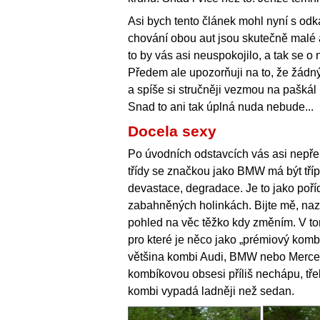
Asi bych tento článek mohl nyní s o
chování obou aut jsou skutečně malé a
to by vás asi neuspokojilo, a tak se
Předem ale upozorňuji na to, že žádný
a spíše si stručněji vezmou na paškál
Snad to ani tak úplná nuda nebude...
Docela sexy
Po úvodních odstavcích vás asi nepře
třídy se značkou jako BMW má být tříp
devastace, degradace. Je to jako poří
zabahněných holinkách. Bijte mě, nazv
pohled na věc těžko kdy změním. V to
pro které je něco jako „prémiový kombí
většina kombi Audi, BMW nebo Merce
kombíkovou obsesi příliš nechápu, tř
kombi vypadá ladněji než sedan.