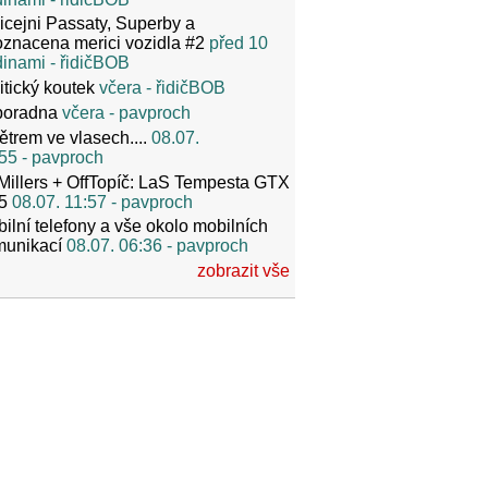
icejni Passaty, Superby a
znacena merici vozidla #2
před 10
dinami
- řidičBOB
itický koutek
včera
- řidičBOB
poradna
včera
- pavproch
ětrem ve vlasech....
08.07.
55
- pavproch
Millers + OffTopíč: LaS Tempesta GTX
5
08.07. 11:57
- pavproch
ilní telefony a vše okolo mobilních
munikací
08.07. 06:36
- pavproch
zobrazit vše