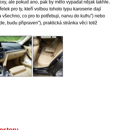
exy, ale pokud ano, pak by mělo vypadat nějak takhle.
třelek pro ty, kteří volbou tohoto typu karoserie dají
a všechno, co pro to potřebuji, narvu do kufru”) nebo
e, budu připraven”), praktická stránka věci totiž
rostoru