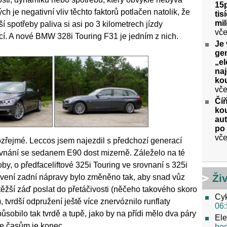
15p
ch je negativní vliv těchto faktorů potlačen natolik, že
tis
mil
ší spotřeby paliva si asi po 3 kilometrech jízdy
vče
cí. A nové BMW 328i Touring F31 je jedním z nich.
Je 
gen
„el
na
kou
vče
Číň
kou
aut
po
vče
zřejmé. Leccos jsem najezdil s předchozí generací
rovnání se sedanem E90 dost mizerně. Záleželo na té
oby, o předfaceliftové 325i Touring ve srovnaní s 325i
Ži
tavení zadní nápravy bylo změněno tak, aby snad vůz
těžší záď poslat do přetáčivosti (něčeho takového skoro
Cyk
.), tvrdší odpružení ještě více znervóznilo runflaty
06:
sobilo tak tvrdě a tupě, jako by na přídi mělo dva páry
Ele
le časům je konec.
ho