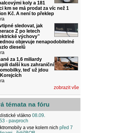
alcovými koly a 181
íci km se má prodat za víc než 1
ion Kč. A není to překlep
ra
vtipné sledovat, jak
erace Z po letech
ektrické výchovy”
jednou objevuje nenapodobitelné
zlo dieselů
ra
ané za 1,6 miliardy
pili další kus zahraniční
omobilky, teď už jdou
 Korejcích
ra
zobrazit vše
vá témata na fóru
listické vlákno
08.09.
53
- pavproch
ktromobily a vse kolem nich
před 7
dinami
- řidičBOB