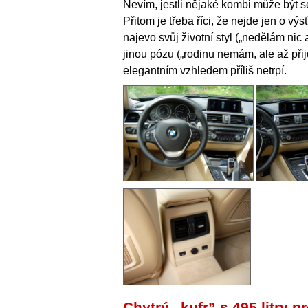
Nevím, jestli nějaké kombi může být s
Přitom je třeba říci, že nejde jen o výs
najevo svůj životní styl („nedělám nic 
jinou pózu („rodinu nemám, ale až přijd
elegantním vzhledem příliš netrpí.
Chytrý „kufr” s 495 litry p