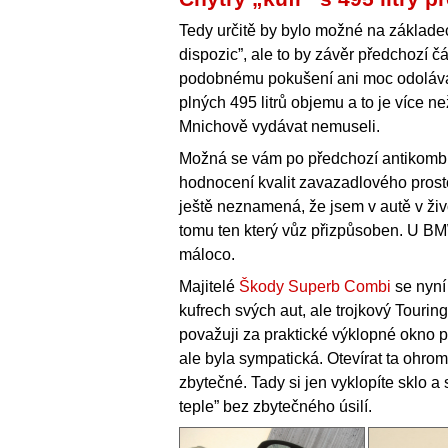
Tedy určitě by bylo možné na základech
dispozic”, ale to by závěr předchozí č
podobnému pokušení ani moc odolávat
plných 495 litrů objemu a to je více ne
Mnichově vydávat nemuseli.
Možná se vám po předchozí antikombík
hodnocení kvalit zavazadlového prost
ještě neznamená, že jsem v autě v živ
tomu ten který vůz přizpůsoben. U B
máloco.
Majitelé
Škody Superb Combi
se nyní 
kufrech svých aut, ale trojkový Tour
považuji za praktické výklopné okno p
ale byla sympatická. Otevírat ta ohrom
zbytečné. Tady si jen vyklopíte sklo a
teple” bez zbytečného úsilí.