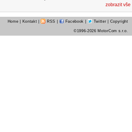
zobrazit vše
Home
|
Kontakt
|
RSS
|
Facebook
|
Twitter
| Copyright
©1996-2026 MotorCom s.r.o.