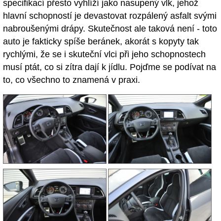
specifikací přesto vyhlíží jako nasupený vlk, jehož
hlavní schopností je devastovat rozpálený asfalt svými
nabroušenými drápy. Skutečnost ale taková není - toto
auto je fakticky spíše beránek, akorát s kopyty tak
rychlými, že se i skuteční vlci při jeho schopnostech
musí ptát, co si zítra dají k jídlu. Pojďme se podívat na
to, co všechno to znamená v praxi.