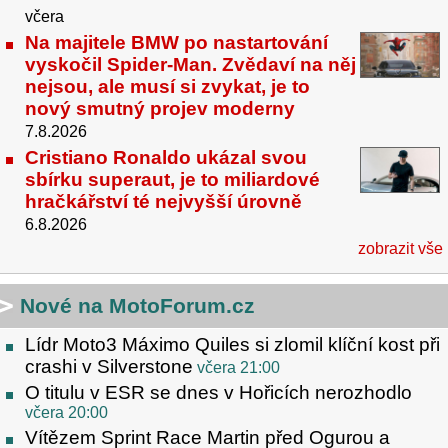
včera
Na majitele BMW po nastartování
vyskočil Spider-Man. Zvědaví na něj
nejsou, ale musí si zvykat, je to
nový smutný projev moderny
7.8.2026
Cristiano Ronaldo ukázal svou
sbírku superaut, je to miliardové
hračkářství té nejvyšší úrovně
6.8.2026
zobrazit vše
Nové na MotoForum.cz
Lídr Moto3 Máximo Quiles si zlomil klíční kost při
crashi v Silverstone
včera 21:00
O titulu v ESR se dnes v Hořicích nerozhodlo
včera 20:00
Vítězem Sprint Race Martin před Ogurou a