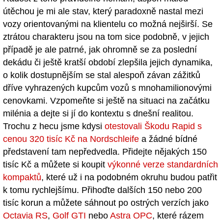
útěchou je mi ale stav, který paradoxně nastal mezi
vozy orientovanými na klientelu co možná nejširší. Se
ztrátou charakteru jsou na tom sice podobně, v jejich
případě je ale patrné, jak ohromně se za poslední
dekádu či ještě kratší období zlepšila jejich dynamika,
o kolik dostupnějším se stal alespoň závan zážitků
dříve vyhrazených kupcům vozů s mnohamilionovými
cenovkami. Vzpomeňte si ještě na situaci na začátku
milénia a dejte si jí do kontextu s dnešní realitou.
Trochu z hecu jsme kdysi
otestovali Škodu Rapid s
cenou 320 tisíc Kč na Nordschleife
a žádné bídné
představení tam nepředvedla. Přidejte nějakých 150
tisíc Kč a můžete si koupit
výkonné verze standardních
kompaktů
, které už i na podobném okruhu budou patřit
k tomu rychlejšímu. Přihoďte dalších 150 nebo 200
tisíc korun a můžete sáhnout po ostrých verzích jako
Octavia RS
,
Golf GTI
nebo
Astra OPC
, které rázem