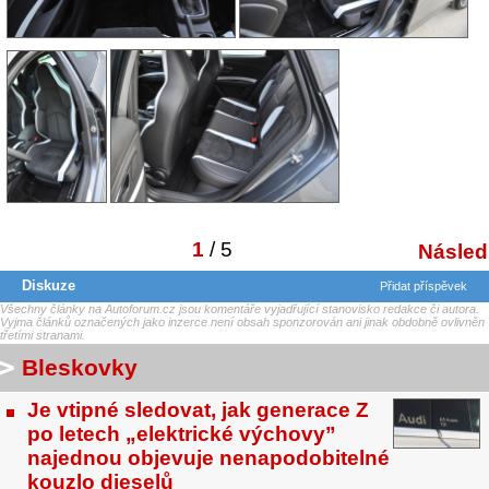
1
/ 5
Následu
Diskuze
Přidat příspěvek
Všechny články na Autoforum.cz jsou komentáře vyjadřující stanovisko redakce či autora.
Vyjma článků označených jako inzerce není obsah sponzorován ani jinak obdobně ovlivněn
třetími stranami.
Bleskovky
Je vtipné sledovat, jak generace Z
po letech „elektrické výchovy”
najednou objevuje nenapodobitelné
kouzlo dieselů