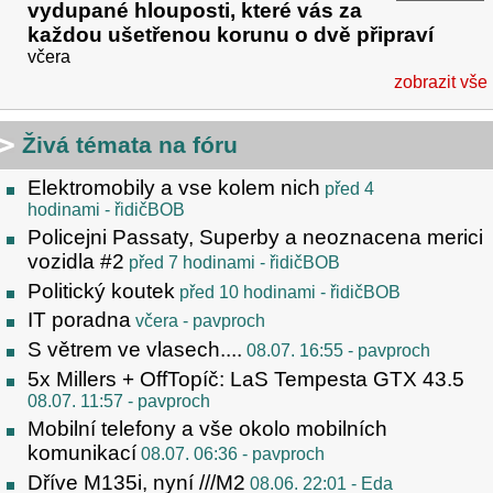
vydupané hlouposti, které vás za
každou ušetřenou korunu o dvě připraví
včera
zobrazit vše
Živá témata na fóru
Elektromobily a vse kolem nich
před 4
hodinami
- řidičBOB
Policejni Passaty, Superby a neoznacena merici
vozidla #2
před 7 hodinami
- řidičBOB
Politický koutek
před 10 hodinami
- řidičBOB
IT poradna
včera
- pavproch
S větrem ve vlasech....
08.07. 16:55
- pavproch
5x Millers + OffTopíč: LaS Tempesta GTX 43.5
08.07. 11:57
- pavproch
Mobilní telefony a vše okolo mobilních
komunikací
08.07. 06:36
- pavproch
Dříve M135i, nyní ///M2
08.06. 22:01
- Eda