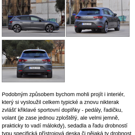
Podobným způsobem bychom mohli projít i interiér,
který si vysloužil celkem typické a znovu nikterak
zvlášť křiklavé sportovní doplňky - pedály, řadičku,
volant (je zase jednou zploštělý, ale velmi jemně,
prakticky to vadí málokdy), sedadla a řadu drobností
typu specifická přístrojová deska či nějaká ty drobnost