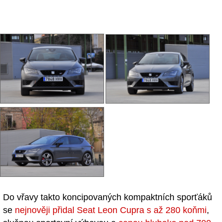
Do vřavy takto koncipovaných kompaktních sporťáků
se
nejnověji přidal Seat Leon Cupra s až 280 koňmi
,