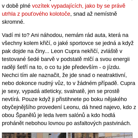
v době plné
vozítek vypadajících, jako by se právě
utrhla z pouťového kolotoče
, snad až nemístně
skromné.
Vadí mi to? Ani náhodou, nemám rád auta, která na
všechny kolem křičí, o jaké sportovce se jedná a když
pak dojde na činy... Leon Cupra nekřičí, zvláště v
testované šedé barvě v podstatě mlčí a svou energii
raději šetří na to, o co tu jde především - o jízdu.
Nechci tím ale naznačit, že jde snad o neatraktivní,
nebo dokonce nudný vůz, to v žádném případě. Cupra
je sexy, vypadá atleticky, svalnatě, jen se prostě
nevtírá. Pouze když ji přistihnete po boku nějakého
obyčejnějšího provedení Leonu, dá hned najevo, kdo z
obou Španělů je leda lvem salónů a kdo hodlá
prohánět nebohou lovnou po asfaltových pastvinách.