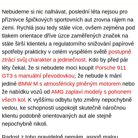
Nebudeme si nic nalhávat, poslední léta nejsou pro
příznivce špičkových sportovních aut zrovna rájem na
zemi. Rychlá jsou tedy stále více, ovšem zejména pod
tlakem orientace dříve úzce zaměřených značek na
stále širší klientelu a regulatorního snižování papírové
spotřeby prakticky v celém vyspělém světě
postupně
ztrácí svůj charakter a jedinečnost
. Kdo by před pár
léty čekal, že si nebudete moci koupit
Porsche 911
GT3 s manuální převodovkou
, že nebude k mání
jediné
BMW M s atmosféricky plněným motorem
nebo
že nabídku vozů od
AMG zaplaví modely s pohonem
všech kol
. K vyššímu odbytu tyto změny nepochybně
vedou, ke schopnosti uspokojit skutečně náročnou
klientu podobně orientovaných aut ale stejně
nepochybně nikoli.
Radost z toho pravidelně nemám, aspoň malou