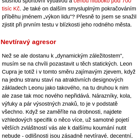
slušnou sportovní výbavou a
cenou hluboko pod 700
tisíc Kč
. Je také on dalším smysluplným pokračováním
příběhu jménem „výkon lidu”? Přesně to jsem se snažil
zjistit při prvním testu v blízkosti jeho rodného města.
Nevtíravý agresor
Než se ale dostanu k „dynamickým záležitostem”,
musím se na chvíli pozastavit u těch statických. Leon
Cupra je totiž i v tomto směru zajímavým zjevem, když
na jednu stranu staví na atraktivních designových
základech Leonu jako takového, na tu druhou k nim
ale zase tak moc nového nepřidává. Nárazníky, kola,
výfuky a pár výsostných znaků, to je v podstatě
všechno. Když se zaměříte na drobnosti, najdete
vzhledových specifik o něco více, už samotné pojetí
větších zvláštností vás ale k dalšímu koumání nutit
nebude - odlišnosti jsou zásadně nevtíravé, decentní,