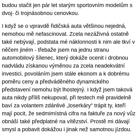
budou stačit jen pár let starým sportovním modelům s
dvoj- či trojnásobnou cenovkou.
I když se o vpravdě řidičská auta většinou nejedná,
nemohou mě nefascinovat. Zcela nezáživná ostatně
také nebývají, podstata mé náklonnosti k nim ale tkví v
něčem jiném - třebaže jsem na jednu stranu
automobilový šílenec, který dokáže ocenit i drobnou
nadvládu získanou výměnou za zcela neadekvátní
investici, povoláním jsem stále ekonom a k dobrému
poměru ceny a předváděného dynamického
představení nemohu být lhostejný. I když jsem taková
auta nikdy příliš nekupoval, při testech mě pravidelně
baví za volantem zdánlivé „loserkáry” trápit ty, kteří
mají pocit, že sedmimístná cifra na faktuře za nový vůz
obnáší také předplatné na vítězství. Prostě mi dávají
smysl a pobavit dokážou i jinak než samotnou jízdou.