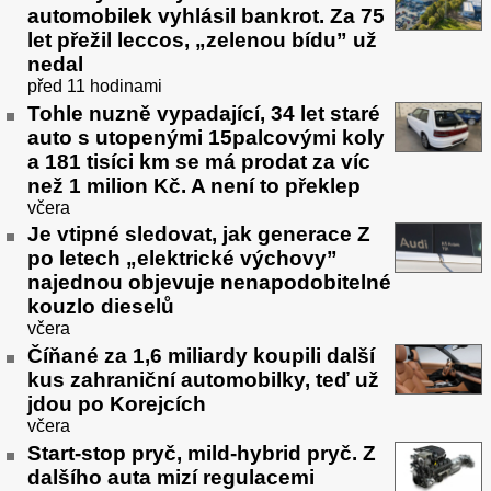
automobilek vyhlásil bankrot. Za 75
let přežil leccos, „zelenou bídu” už
nedal
před 11 hodinami
Tohle nuzně vypadající, 34 let staré
auto s utopenými 15palcovými koly
a 181 tisíci km se má prodat za víc
než 1 milion Kč. A není to překlep
včera
Je vtipné sledovat, jak generace Z
po letech „elektrické výchovy”
najednou objevuje nenapodobitelné
kouzlo dieselů
včera
Číňané za 1,6 miliardy koupili další
kus zahraniční automobilky, teď už
jdou po Korejcích
včera
Start-stop pryč, mild-hybrid pryč. Z
dalšího auta mizí regulacemi