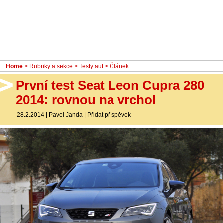
- Ostatní
Diskuzní fórum
Sledujte nás!
Home
>
Rubriky a sekce
>
Testy aut
> Článek
První test Seat Leon Cupra 280
2014: rovnou na vrchol
28.2.2014
|
Pavel Janda
|
Přidat příspěvek