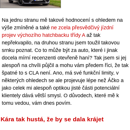
Na jednu stranu mě takové hodnocení s ohledem na
výše zmíněné a také
ne zcela přesvědčivý jízdní
projev výchozího hatchbacku třídy A
až tak
nepřekvapilo, na druhou stranu jsem toužil takovou
srnku poznat. Co to může být za auto, které i jinak
docela mírní recenzenti otevřeně haní? Tak jsem si jej
alespoň na chvíli půjčil a mohu vám předem říci, že tak
špatné to s CLA není. Ano, má své funkční limity, v
některých ohledech se ale projevuje lépe než Áčko a
jako celek mi alespoň optikou jisté části potenciální
klientely dává větší smysl. O důvodech, které mě k
tomu vedou, vám dnes povím.
Kára tak hustá, že by se dala krájet