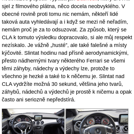
sjel z filmového plátna, něco docela neobvyklého. V
obecné rovině proti tomu nic nemám, někteří lidé
taková auta vyhledávají a i když se mezi ně neřadím,
nemám proč je za to odsuzovat. Za způsob, který se
CLA k tomuto výsledku dopracovalo, si ale můj respekt
nezískalo. Je vážně „husté”, ale také falešné a místy
kýčovité. Slintat hodinu nad přísně aerodynamickými,
přesto nádhernými tvary některého Ferrari se všemi
těmi záhyby, nádechy a výdechy lze, protože to
všechno je hezké a také to k něčemu je. Slintat nad
CLA vydržíte možná 30 sekund, většina jeho tvarů,
záhybů, nádechů a výdechů je prostě k ničemu a opak
často ani seriozně nepředstírá.