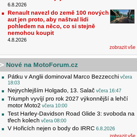
6.8.2026
Renault navezl do země 100 nových
aut jen proto, aby naštval lidi
pohledem na něco, co si stejně
nemohou koupit
4.8.2026
zobrazit vše
Nové na MotoForum.cz
Pátku v Anglii dominoval Marco Bezzecchi
včera
18:03
Nejrychlejším Holgado, 13. Salač
včera 16:47
Triumph vyvíjí pro rok 2027 výkonnější a lehčí
motor Moto2
včera 10:00
Test Harley-Davidson Road Glide 3: svoboda na
třech kolech
včera 08:00
V Hořicích nejen o body do IRRC
6.8.2026
zobrazit vše