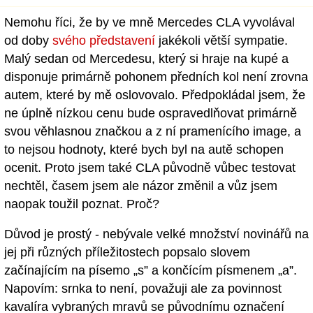
Nemohu říci, že by ve mně Mercedes CLA vyvolával
od doby
svého představení
jakékoli větší sympatie.
Malý sedan od Mercedesu, který si hraje na kupé a
disponuje primárně pohonem předních kol není zrovna
autem, které by mě oslovovalo. Předpokládal jsem, že
ne úplně nízkou cenu bude ospravedlňovat primárně
svou věhlasnou značkou a z ní pramenícího image, a
to nejsou hodnoty, které bych byl na autě schopen
ocenit. Proto jsem také CLA původně vůbec testovat
nechtěl, časem jsem ale názor změnil a vůz jsem
naopak toužil poznat. Proč?
Důvod je prostý - nebývale velké množství novinářů na
jej při různých příležitostech popsalo slovem
začínajícím na písemo „s” a končícím písmenem „a”.
Napovím: srnka to není, považuji ale za povinnost
kavalíra vybraných mravů se původnímu označení