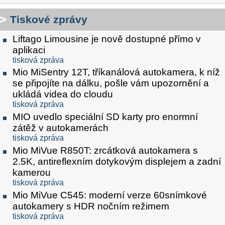
Tiskové zprávy
Liftago Limousine je nově dostupné přímo v
aplikaci
tisková zpráva
Mio MiSentry 12T, tříkanálová autokamera, k níž
se připojíte na dálku, pošle vám upozornění a
ukládá videa do cloudu
tisková zpráva
MIO uvedlo speciální SD karty pro enormní
zátěž v autokamerách
tisková zpráva
Mio MiVue R850T: zrcátková autokamera s
2.5K, antireflexním dotykovým displejem a zadní
kamerou
tisková zpráva
Mio MiVue C545: moderní verze 60snímkové
autokamery s HDR nočním režimem
tisková zpráva