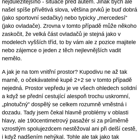
nejdůležitějšího - situace před autem. Jinak bych ale
našel spíše přívětivá slova, většina prvků je buď dobrá
(jako sportovní sedačky) nebo typicky „mercedesí”
(jako ovladače). Zrovna v tomto případě může někoho
zaskočit, že velká část ovladačů je stejná jako v
modelech vyšších tříd, to by vám ale z pozice majitele
nebo zájemce o jeden z těch nejlevnějších vadit
nemělo.
A jak je na tom vnitřní prostor? Kupodivu ne až tak
marně, o očekávatelné kupé 2+2 se v tomto případě
nejedná. Prostor vepředu je ve všech ohledech solidní
a když se přední cestující alespoň trochu uskromní,
„plnotučný” dospělý se celkem rozumně vměstná i
dozadu. Tady jsem čekal hlavně problémy v oblasti
hlavy, ale 190centimetrový pasažér si za průměrně
vzrostlým spolujezdcem nestěžoval ani při delší cestě,
i když nadšením nehýkal. Tohle ale tak jako tak