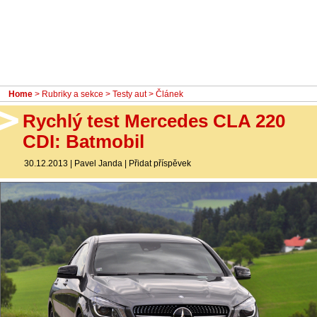
- Ostatní
Diskuzní fórum
Sledujte nás!
Home
>
Rubriky a sekce
>
Testy aut
> Článek
Rychlý test Mercedes CLA 220
CDI: Batmobil
30.12.2013
|
Pavel Janda
|
Přidat příspěvek