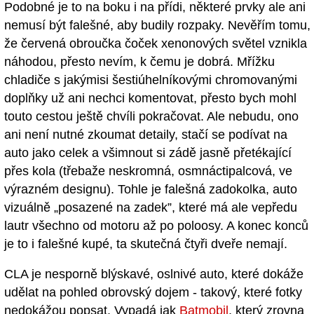
Podobné je to na boku i na přídi, některé prvky ale ani
nemusí být falešné, aby budily rozpaky. Nevěřím tomu,
že červená obroučka čoček xenonových světel vznikla
náhodou, přesto nevím, k čemu je dobrá. Mřížku
chladiče s jakýmisi šestiúhelníkovými chromovanými
doplňky už ani nechci komentovat, přesto bych mohl
touto cestou ještě chvíli pokračovat. Ale nebudu, ono
ani není nutné zkoumat detaily, stačí se podívat na
auto jako celek a všimnout si zádě jasně přetékající
přes kola (třebaže neskromná, osmnáctipalcová, ve
výrazném designu). Tohle je falešná zadokolka, auto
vizuálně „posazené na zadek”, které má ale vepředu
lautr všechno od motoru až po poloosy. A konec konců
je to i falešné kupé, ta skutečná čtyři dveře nemají.
CLA je nesporně blýskavé, oslnivé auto, které dokáže
udělat na pohled obrovský dojem - takový, které fotky
nedokážou popsat. Vypadá jak
Batmobil
, který zrovna