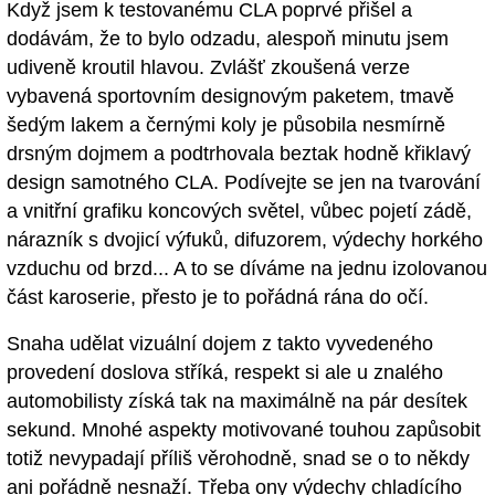
Když jsem k testovanému CLA poprvé přišel a
dodávám, že to bylo odzadu, alespoň minutu jsem
udiveně kroutil hlavou. Zvlášť zkoušená verze
vybavená sportovním designovým paketem, tmavě
šedým lakem a černými koly je působila nesmírně
drsným dojmem a podtrhovala beztak hodně křiklavý
design samotného CLA. Podívejte se jen na tvarování
a vnitřní grafiku koncových světel, vůbec pojetí zádě,
nárazník s dvojicí výfuků, difuzorem, výdechy horkého
vzduchu od brzd... A to se díváme na jednu izolovanou
část karoserie, přesto je to pořádná rána do očí.
Snaha udělat vizuální dojem z takto vyvedeného
provedení doslova stříká, respekt si ale u znalého
automobilisty získá tak na maximálně na pár desítek
sekund. Mnohé aspekty motivované touhou zapůsobit
totiž nevypadají příliš věrohodně, snad se o to někdy
ani pořádně nesnaží. Třeba ony výdechy chladícího