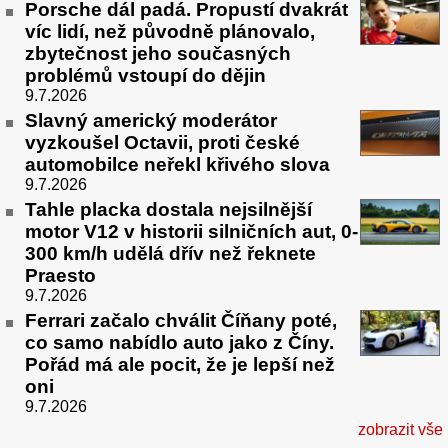
Porsche dál padá. Propustí dvakrát
víc lidí, než původně plánovalo,
zbytečnost jeho současných
problémů vstoupí do dějin
9.7.2026
Slavný americký moderátor
vyzkoušel Octavii, proti české
automobilce neřekl křivého slova
9.7.2026
Tahle placka dostala nejsilnější
motor V12 v historii silničních aut, 0-
300 km/h udělá dřív než řeknete
Praesto
9.7.2026
Ferrari začalo chválit Číňany poté,
co samo nabídlo auto jako z Číny.
Pořád má ale pocit, že je lepší než
oni
9.7.2026
zobrazit vše