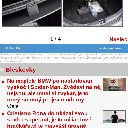
1
/ 4
Následu
Diskuze
Přidat příspěvek
Všechny články na Autoforum.cz jsou komentáře vyjadřující stanovisko redakce či autora.
Vyjma článků označených jako inzerce není obsah sponzorován ani jinak obdobně ovlivněn
třetími stranami.
Bleskovky
Na majitele BMW po nastartování
vyskočil Spider-Man. Zvědaví na něj
nejsou, ale musí si zvykat, je to
nový smutný projev moderny
včera
Cristiano Ronaldo ukázal svou
sbírku superaut, je to miliardové
hračkářství té nejvyšší úrovně