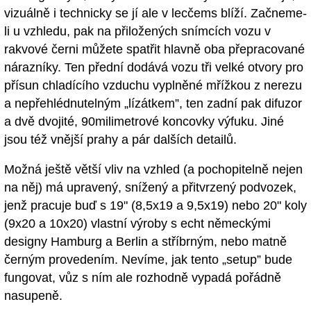
vizuálně i technicky se jí ale v lecčems blíží. Začneme-
li u vzhledu, pak na přiložených snímcích vozu v
rakvové černi můžete spatřit hlavně oba přepracované
nárazníky. Ten přední dodává vozu tři velké otvory pro
přísun chladícího vzduchu vyplněné mřížkou z nerezu
a nepřehlédnutelným „lízátkem”, ten zadní pak difuzor
a dvě dvojité, 90milimetrové koncovky výfuku. Jiné
jsou též vnější prahy a pár dalších detailů.
Možná ještě větší vliv na vzhled (a pochopitelně nejen
na něj) má upravený, snížený a přitvrzený podvozek,
jenž pracuje buď s 19" (8,5x19 a 9,5x19) nebo 20" koly
(9x20 a 10x20) vlastní výroby s echt německými
designy Hamburg a Berlin a stříbrným, nebo matně
černým provedením. Nevíme, jak tento „setup” bude
fungovat, vůz s ním ale rozhodně vypadá pořádně
nasupeně.