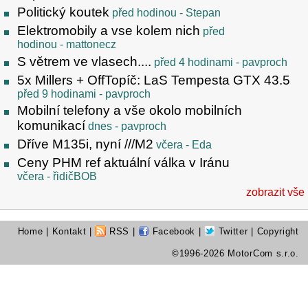
Politický koutek
před hodinou
- Stepan
Elektromobily a vse kolem nich
před
hodinou
- mattonecz
S větrem ve vlasech....
před 4 hodinami
- pavproch
5x Millers + OffTopíč: LaS Tempesta GTX 43.5
před 9 hodinami
- pavproch
Mobilní telefony a vše okolo mobilních
komunikací
dnes
- pavproch
Dříve M135i, nyní ///M2
včera
- Eda
Ceny PHM ref aktuální válka v Iránu
včera
- řidičBOB
zobrazit vše
Home
|
Kontakt
|
RSS
|
Facebook
|
Twitter
| Copyright
©1996-2026 MotorCom s.r.o.