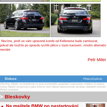
Nevíme, jestli se vám upravené kombi od Kellenerse bude zamlouvat,
pokud ale toužíte po opravdu rychlé pětce s touto karoserií, mnoho alternativ
nemáte
Petr Miler
Diskuze
Přidat příspěvek
Všechny články na Autoforum.cz jsou komentáře vyjadřující stanovisko redakce či autora.
Vyjma článků označených jako inzerce není obsah sponzorován ani jinak obdobně ovlivněn
třetími stranami.
Bleskovky
Na majitele BMW po nastartování