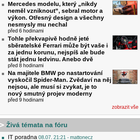
Mercedes modelu, který „nikdy
neměl vzniknout”, sebral motor a
výkon. Otřesný design a všechny
nesmysly mu nechal
před 6 hodinami
Tohle překvapivě hodně jeté
sběratelské Ferrari může být vaše i
za jednu korunu, nejspíš ale bude
stát jednu ledvinu. Anebo dvě
před 8 hodinami
Na majitele BMW po nastartování
vyskočil Spider-Man. Zvědaví na něj
nejsou, ale musí si zvykat, je to
nový smutný projev moderny
před 9 hodinami
zobrazit vše
Živá témata na fóru
IT poradna
08.07. 21:21
- mattonecz