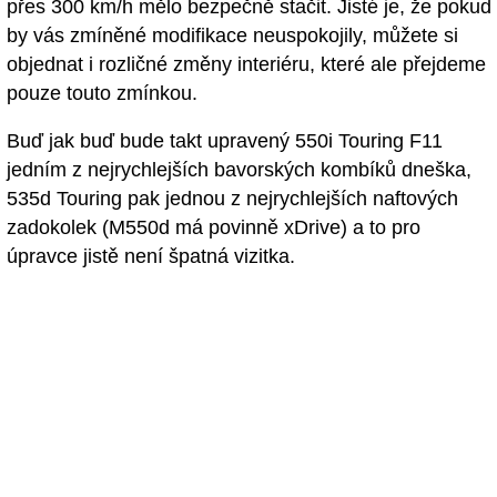
přes 300 km/h mělo bezpečně stačit. Jisté je, že pokud
by vás zmíněné modifikace neuspokojily, můžete si
objednat i rozličné změny interiéru, které ale přejdeme
pouze touto zmínkou.
Buď jak buď bude takt upravený 550i Touring F11
jedním z nejrychlejších bavorských kombíků dneška,
535d Touring pak jednou z nejrychlejších naftových
zadokolek (M550d má povinně xDrive) a to pro
úpravce jistě není špatná vizitka.