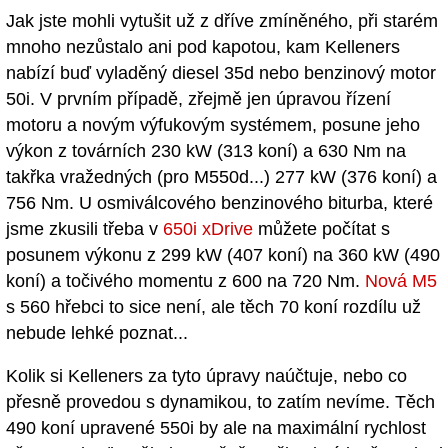
Jak jste mohli vytušit už z dříve zmíněného, při starém
mnoho nezůstalo ani pod kapotou, kam Kelleners
nabízí buď vyladěný diesel 35d nebo benzinový motor
50i. V prvním případě, zřejmě jen úpravou řízení
motoru a novým výfukovým systémem, posune jeho
výkon z továrních 230 kW (313 koní) a 630 Nm na
takřka vražedných (pro M550d...) 277 kW (376 koní) a
756 Nm. U osmiválcového benzinového biturba, které
jsme zkusili třeba v
650i xDrive
můžete počítat s
posunem výkonu z 299 kW (407 koní) na 360 kW (490
koní) a točivého momentu z 600 na 720 Nm.
Nová M5
s 560 hřebci to sice není, ale těch 70 koní rozdílu už
nebude lehké poznat...
Kolik si Kelleners za tyto úpravy naúčtuje, nebo co
přesně provedou s dynamikou, to zatím nevíme. Těch
490 koní upravené 550i by ale na maximální rychlost