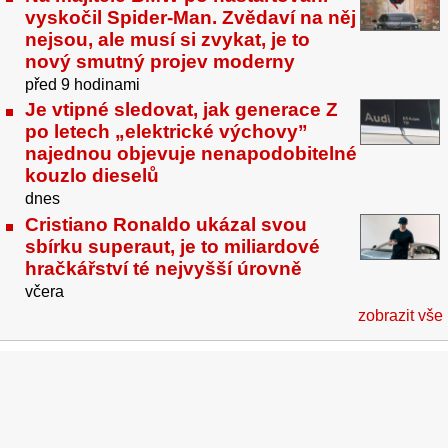
vyskočil Spider-Man. Zvědaví na něj
nejsou, ale musí si zvykat, je to
nový smutný projev moderny
před 9 hodinami
Je vtipné sledovat, jak generace Z
po letech „elektrické výchovy”
najednou objevuje nenapodobitelné
kouzlo dieselů
dnes
Cristiano Ronaldo ukázal svou
sbírku superaut, je to miliardové
hračkářství té nejvyšší úrovně
včera
zobrazit vše