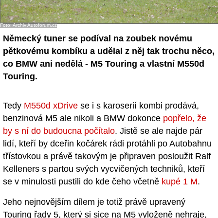
- Ostatní
Foto: Archiv Autoforum.cz
Diskuzní fórum
Německý tuner se podíval na zoubek novému
pětkovému kombíku a udělal z něj tak trochu něco,
Sledujte nás!
co BMW ani nedělá - M5 Touring a vlastní M550d
Touring.
Tedy
M550d xDrive
se i s karoserií kombi prodává,
benzinová M5 ale nikoli a BMW dokonce
popřelo, že
by s ní do budoucna počítalo
. Jistě se ale najde pár
lidí, kteří by dceřin kočárek rádi protáhli po Autobahnu
třístovkou a právě takovým je připraven posloužit Ralf
Kelleners s partou svých vycvičených techniků, kteří
se v minulosti pustili do kde čeho včetně
kupé 1 M
.
Jeho nejnovějším dílem je totiž právě upravený
Touring řady 5, který si sice na M5 vyloženě nehraje,