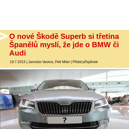
- Ostatní
Diskuzní fórum
Sledujte nás!
O nové Škodě Superb si třetina
Španělů myslí, že jde o BMW či
Audi
19.7.2015
|
Jaroslav Vavera
,
Petr Miler
|
Přidat příspěvek