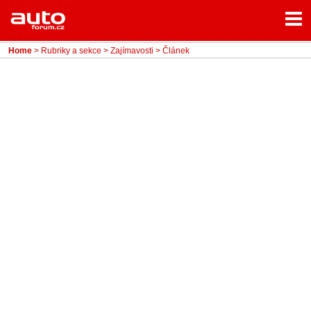
Menu
Home
Rubriky
Home
>
Rubriky a sekce
>
Zajímavosti
> Článek
- Testy aut
- Jízdní dojmy a další testy
- Bleskovky
- Představení
- Fascinace a historie
- Život řidiče
- Tuning
- Technika
- Zajímavosti