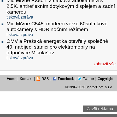
Mio MiVue R850T: zrcátková autokamera s
2.5K, antireflexním dotykovým displejem a zadní
kamerou
tisková zpráva
Mio MiVue C545: moderní verze 60snímkové
autokamery s HDR nočním režimem
tisková zpráva
OMV a Pražská energetika otevřely společně
40. nabíjecí stanici pro elektromobily na
odpočívce Mikulášov
tisková zpráva
zobrazit vše
Home
|
Kontakt
|
RSS
|
Facebook
|
Twitter
| Copyright
©1996-2026 MotorCom s.r.o.
Zavřít reklamu