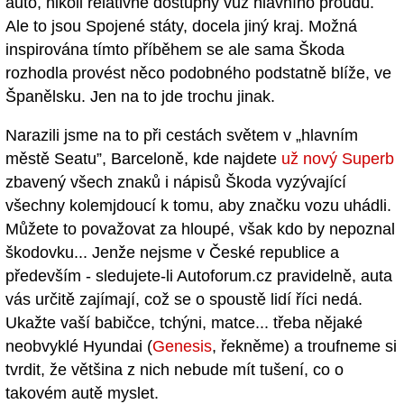
auto, nikoli relativně dostupný vůz hlavního proudu.
Ale to jsou Spojené státy, docela jiný kraj. Možná
inspirována tímto příběhem se ale sama Škoda
rozhodla provést něco podobného podstatně blíže, ve
Španělsku. Jen na to jde trochu jinak.
Narazili jsme na to při cestách světem v „hlavním
městě Seatu”, Barceloně, kde najdete
už nový Superb
zbavený všech znaků i nápisů Škoda vyzývající
všechny kolemjdoucí k tomu, aby značku vozu uhádli.
Můžete to považovat za hloupé, však kdo by nepoznal
škodovku... Jenže nejsme v České republice a
především - sledujete-li Autoforum.cz pravidelně, auta
vás určitě zajímají, což se o spoustě lidí říci nedá.
Ukažte vaší babičce, tchýni, matce... třeba nějaké
neobvyklé Hyundai (
Genesis
, řekněme) a troufneme si
tvrdit, že většina z nich nebude mít tušení, co o
takovém autě myslet.