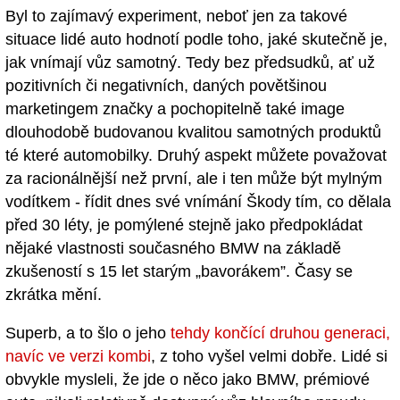
Byl to zajímavý experiment, neboť jen za takové
situace lidé auto hodnotí podle toho, jaké skutečně je,
jak vnímají vůz samotný. Tedy bez předsudků, ať už
pozitivních či negativních, daných povětšinou
marketingem značky a pochopitelně také image
dlouhodobě budovanou kvalitou samotných produktů
té které automobilky. Druhý aspekt můžete považovat
za racionálnější než první, ale i ten může být mylným
vodítkem - řídit dnes své vnímání Škody tím, co dělala
před 30 léty, je pomýlené stejně jako předpokládat
nějaké vlastnosti současného BMW na základě
zkušeností s 15 let starým „bavorákem”. Časy se
zkrátka mění.
Superb, a to šlo o jeho
tehdy končící druhou generaci,
navíc ve verzi kombi
, z toho vyšel velmi dobře. Lidé si
obvykle mysleli, že jde o něco jako BMW, prémiové