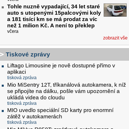
Tohle nuzně vypadající, 34 let staré
auto s utopenými 15palcovými koly
a 181 tisíci km se má prodat za víc
než 1 milion Kč. A není to překlep
včera
zobrazit vše
Tiskové zprávy
Liftago Limousine je nově dostupné přímo v
aplikaci
tisková zpráva
Mio MiSentry 12T, tříkanálová autokamera, k níž
se připojíte na dálku, pošle vám upozornění a
ukládá videa do cloudu
tisková zpráva
MIO uvedlo speciální SD karty pro enormní
zátěž v autokamerách
tisková zpráva