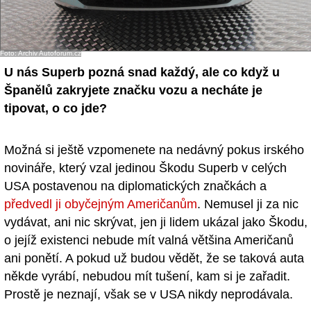
Foto: Archiv Autoforum.cz
U nás Superb pozná snad každý, ale co když u
Španělů zakryjete značku vozu a necháte je
tipovat, o co jde?
Možná si ještě vzpomenete na nedávný pokus irského
novináře, který vzal jedinou Škodu Superb v celých
USA postavenou na diplomatických značkách a
předvedl ji obyčejným Američanům
. Nemusel ji za nic
vydávat, ani nic skrývat, jen ji lidem ukázal jako Škodu,
o jejíž existenci nebude mít valná většina Američanů
ani ponětí. A pokud už budou vědět, že se taková auta
někde vyrábí, nebudou mít tušení, kam si je zařadit.
Prostě je neznají, však se v USA nikdy neprodávala.