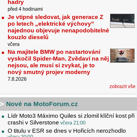
hadry
před 4 hodinami
Je vtipné sledovat, jak generace Z
po letech „elektrické výchovy”
najednou objevuje nenapodobitelné
kouzlo dieselů
včera
Na majitele BMW po nastartování
vyskočil Spider-Man. Zvědaví na něj
nejsou, ale musí si zvykat, je to
nový smutný projev moderny
7.8.2026
zobrazit vše
Nové na MotoForum.cz
Lídr Moto3 Máximo Quiles si zlomil klíční kost při
crashi v Silverstone
včera 21:00
O titulu v ESR se dnes v Hořicích nerozhodlo
včera 20:00