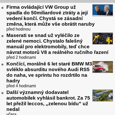
Firma ovládající VW Group už
spadla do 50miliardové ztráty a její
vedení končí. Chystá se zásadní
změna, která může vše obrátit naruby
před hodinou
Maserati se snad už vyléčilo ze
zelené nemoci. Chystalo falešný
manuál pro elektromobily, teď chce
návrat motorů V8 a reálného ručního řazení
před 2 hodinami
Končící, morálně 6 let staré BMW M3
svléklo absurditu nového Audi RS5
do naha, ve sprintu ho rozdrtilo na
hadry
před 4 hodinami
Další významný dodavatel
automobilek vyhlásil bankrot. Za 75
let přežil leccos, „zelenou bídu” už
nedal
včera