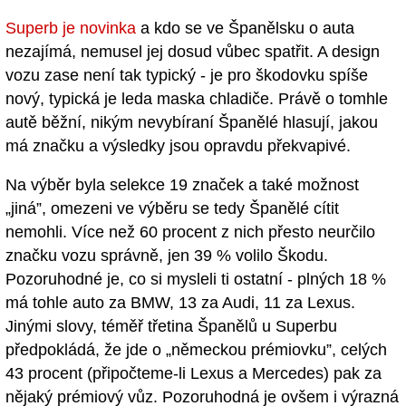
Superb je novinka
a kdo se ve Španělsku o auta
nezajímá, nemusel jej dosud vůbec spatřit. A design
vozu zase není tak typický - je pro škodovku spíše
nový, typická je leda maska chladiče. Právě o tomhle
autě běžní, nikým nevybíraní Španělé hlasují, jakou
má značku a výsledky jsou opravdu překvapivé.
Na výběr byla selekce 19 značek a také možnost
„jiná”, omezeni ve výběru se tedy Španělé cítit
nemohli. Více než 60 procent z nich přesto neurčilo
značku vozu správně, jen 39 % volilo Škodu.
Pozoruhodné je, co si mysleli ti ostatní - plných 18 %
má tohle auto za BMW, 13 za Audi, 11 za Lexus.
Jinými slovy, téměř třetina Španělů u Superbu
předpokládá, že jde o „německou prémiovku”, celých
43 procent (připočteme-li Lexus a Mercedes) pak za
nějaký prémiový vůz. Pozoruhodná je ovšem i výrazná