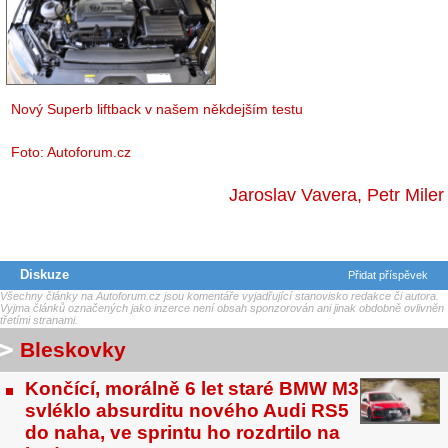
Nový Superb liftback v našem někdejším testu
Foto: Autoforum.cz
Jaroslav Vavera
,
Petr Miler
Diskuze
Přidat příspěvek
Všechny články na Autoforum.cz jsou komentáře vyjadřující stanovisko redakce či autora.
Vyjma článků označených jako inzerce není obsah sponzorován ani jinak obdobně ovlivněn
třetími stranami.
Bleskovky
Končící, morálně 6 let staré BMW M3
svléklo absurditu nového Audi RS5
do naha, ve sprintu ho rozdrtilo na