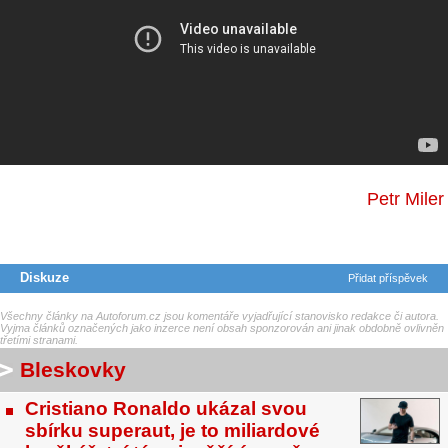
Petr Miler
Diskuze
Přidat příspěvek
Všechny články na Autoforum.cz jsou komentáře vyjadřující stanovisko redakce či autora.
Vyjma článků označených jako inzerce není obsah sponzorován ani jinak obdobně ovlivněn
třetími stranami.
Bleskovky
Cristiano Ronaldo ukázal svou
sbírku superaut, je to miliardové