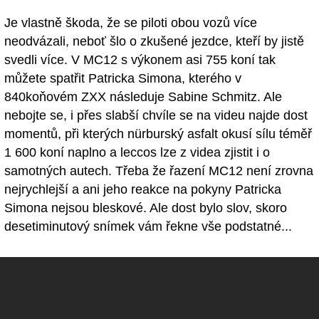
Je vlastně škoda, že se piloti obou vozů více
neodvázali, neboť šlo o zkušené jezdce, kteří by jistě
svedli více. V MC12 s výkonem asi 755 koní tak
můžete spatřit Patricka Simona, kterého v
840koňovém ZXX následuje Sabine Schmitz. Ale
nebojte se, i přes slabší chvíle se na videu najde dost
momentů, při kterých nürburský asfalt okusí sílu téměř
1 600 koní naplno a leccos lze z videa zjistit i o
samotných autech. Třeba že řazení MC12 není zrovna
nejrychlejší a ani jeho reakce na pokyny Patricka
Simona nejsou bleskové. Ale dost bylo slov, skoro
desetiminutový snímek vám řekne vše podstatné...