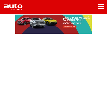
Menu
Home
Rubriky
- Testy aut
- Jízdní dojmy a další testy
- Bleskovky
- Představení
- Fascinace a historie
- Život řidiče
- Tuning
- Technika
- Zajímavosti