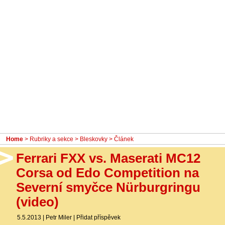
- Ostatní
Diskuzní fórum
Sledujte nás!
Home
>
Rubriky a sekce
>
Bleskovky
> Článek
Ferrari FXX vs. Maserati MC12
Corsa od Edo Competition na
Severní smyčce Nürburgringu
(video)
5.5.2013
|
Petr Miler
|
Přidat příspěvek