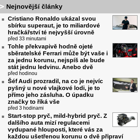
Nejnovější články
Cristiano Ronaldo ukázal svou
sbírku superaut, je to miliardové
hračkářství té nejvyšší úrovně
před 33 minutami
Tohle překvapivě hodně ojeté
sběratelské Ferrari může být vaše i
za jednu korunu, nejspíš ale bude
stát jednu ledvinu. Anebo dvě
před hodinou
Šéf Audi prozradil, na co je nejvíc
pyšný u nové vlajkové lodi, je to
přímo jeho zásluha. O úpadku
značky to říká vše
před 3 hodinami
Start-stop pryč, mild-hybrid pryč. Z
dalšího auta mizí regulacemi
vydupané hlouposti, které vás za
každou ušetřenou korunu o dvě připraví