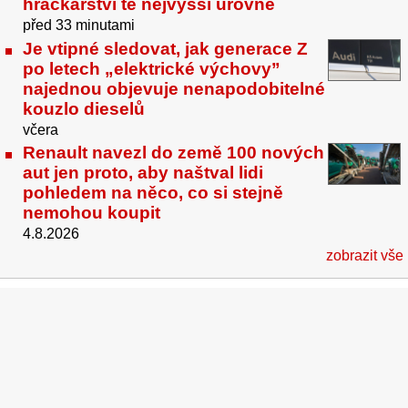
hračkářství té nejvyšší úrovně
před 33 minutami
Je vtipné sledovat, jak generace Z
po letech „elektrické výchovy”
najednou objevuje nenapodobitelné
kouzlo dieselů
včera
Renault navezl do země 100 nových
aut jen proto, aby naštval lidi
pohledem na něco, co si stejně
nemohou koupit
4.8.2026
zobrazit vše