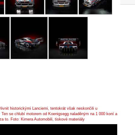
vlivnit historickými Lanciemi, tentokrát však neskončili u
m. Ten se chlubí motorem od Koenigsegg naladěným na 1 000 koní a
 za to. Foto: Kimera Automobili, tiskové materiály