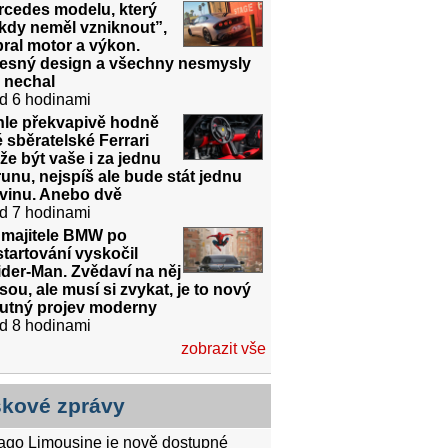
rcedes modelu, který
kdy neměl vzniknout”,
ral motor a výkon.
řesný design a všechny nesmysly
 nechal
d 6 hodinami
hle překvapivě hodně
é sběratelské Ferrari
e být vaše i za jednu
unu, nejspíš ale bude stát jednu
dvinu. Anebo dvě
d 7 hodinami
 majitele BMW po
tartování vyskočil
der-Man. Zvědaví na něj
sou, ale musí si zvykat, je to nový
utný projev moderny
d 8 hodinami
zobrazit vše
skové zprávy
tago Limousine je nově dostupné