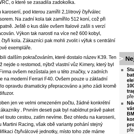
 WRC, o které se zasadila zadokolka.
aroserií, pod kterou zamířil 2,1litrový čtyřválec
em. Na zadní kola tak zamířilo 512 koní, což při
atně. Ještě o kus dále ovšem Italové zašli s verzí
cován. Výkon tak narostl na více než 600 kobyl,
yři kola. Zákazníci pak mohli zvolit i výfuk s centrální
hové exempláře.
bili dalším pokračováním, které dostalo název K39. Ten
Ne
iž nejde o restomod, nýbrž vlastní vůz Kimery, který byl
St
Firma ovšem nezůstala jen u této značky, v zadních
bat
káte na moderní Ferrari F40. Ovšem pouze u základní
ele
100
ylo opravdu dramaticky přepracováno a jeho zádi kromě
tra
ifuzor.
pře
oben jen ve velmi omezeném počtu, žádné konkrétní
Ně
vás
zákazníky . Prvním deseti pak byl nabídnut právě paket
BM
l touto cestou, zatím nevíme. Bez ohledu na karoserii,
kor
u Martini Racing, však obě varianty pohání stejný
pr
pře
difikaci čtyřválcové jednotky, místo toho zde máme