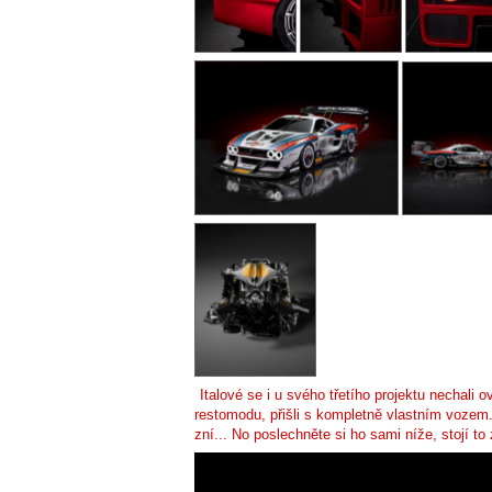
Italové se i u svého třetího projektu nechali o
restomodu, přišli s kompletně vlastním voze
zní... No poslechněte si ho sami níže, stojí to