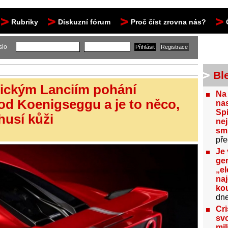
Rubriky
Diskuzní fórum
Proč číst zrovna nás?
slo
Bl
nickým Lanciím pohání
Na
d Koenigseggu a je to něco,
nas
Spi
husí kůži
nej
sm
pře
Je 
gen
„el
na
kou
dn
Cri
svo
mil