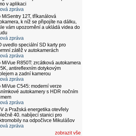
mo v aplikaci
ková zpráva
 MiSentry 12T, tříkanálová
okamera, k níž se připojíte na dálku,
le vám upozornění a ukládá videa do
udu
ková zpráva
 uvedlo speciální SD karty pro
rmní zátěž v autokamerách
ková zpráva
 MiVue R850T: zrcátková autokamera
.5K, antireflexním dotykovým
plejem a zadní kamerou
ková zpráva
 MiVue C545: moderní verze
snímkové autokamery s HDR nočním
žimem
ková zpráva
 a Pražská energetika otevřely
lečně 40. nabíjecí stanici pro
ktromobily na odpočívce Mikulášov
ková zpráva
zobrazit vše