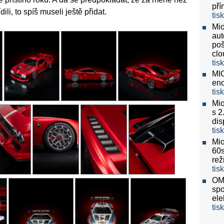
pří
i, to spíš museli ještě přidat.
tis
Mio
aut
poš
clo
tis
MIO
eno
tis
Mio
s 2
dis
tis
Mio
60
re
tis
OMV
spo
ele
tis