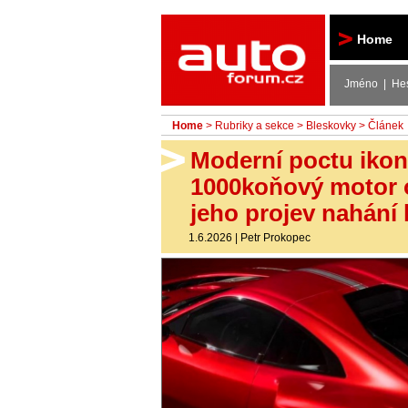
Autoforum
Home
Jméno | He
Home
>
Rubriky a sekce
>
Bleskovky
> Článek
Moderní poctu iko
1000koňový motor o
jeho projev nahání 
1.6.2026
|
Petr Prokopec