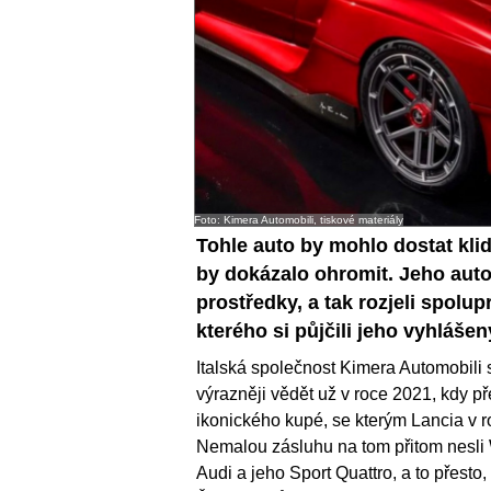
Foto: Kimera Automobili, tiskové materiály
Tohle auto by mohlo dostat kli
by dokázalo ohromit. Jeho autoř
prostředky, a tak rozjeli spol
kterého si půjčili jeho vyhlášený 
Italská společnost Kimera Automobili 
výrazněji vědět už v roce 2021, kdy p
ikonického kupé, se kterým Lancia v 
Nemalou zásluhu na tom přitom nesli W
Audi a jeho Sport Quattro, a to přest