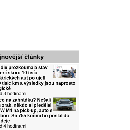
jnovější články
udie prozkoumala stav
erií skoro 10 tisíc
ktrických aut po ujetí
 tisíc km a výsledky jsou naprosto
gické
d 3 hodinami
co na zahrádku? Nešálí
 zrak, někdo si předělal
W M4 na pick-up, auto s
bou. Se 755 koňmi ho poslal do
odeje
d 4 hodinami