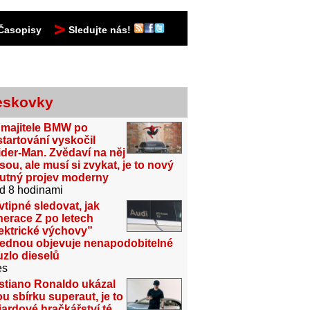
Časopisy
Sledujte nás!
eskovky
 majitele BMW po
tartování vyskočil
der-Man. Zvědaví na něj
sou, ale musí si zvykat, je to nový
utný projev moderny
d 8 hodinami
vtipné sledovat, jak
erace Z po letech
ektrické výchovy”
jednou objevuje nenapodobitelné
zlo dieselů
es
stiano Ronaldo ukázal
u sbírku superaut, je to
iardové hračkářství té