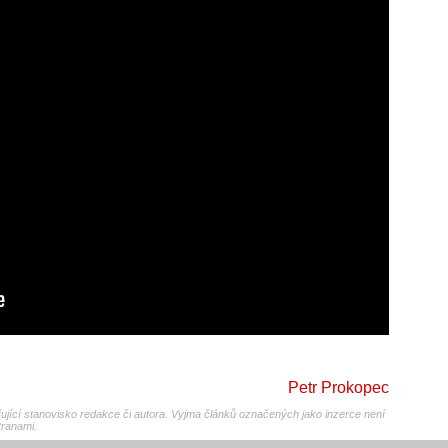
Petr Prokopec
jící stanovisko redakce či autora. Vyjma článků označených jako inzerce není
tranami.