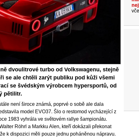
ne
vče
dně dvoulitrové turbo od Volkswagenu, stejně
i se ale chtěli zarýt publiku pod kůži všemi
uprací se švédským výrobcem hypersportů, od
pětilitr.
stále není široce známá, poprvé o sobě ale dala
ředstavila model EVO37. Šlo o restomod vycházející z
roce 1983 vyhrála ve světovém rallye šampionátu.
alter Röhrl a Markku Alen, kteří dokázali překonat
o, že k dispozici měli pouze jednu poháněnou nápravu.