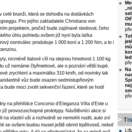
Me
„ni
seb
í v celé branži, která se dohodla na dodávkách
Ot
seggu. Pro jejího zakladatele Christiana von
mu
ím projektem, pročež bude zajímavé sledovat, čeho
pře
ského úhlu pohledu ovšem již nyní byla laťka
To
jet
rový osmiválec produkuje 1 000 koní a 1 200 Nm, a to i
můž
benzinu.
kor
le
ly, nicméně Italové cílí na stejnou hmotnost 1 100 kg
pře
 tu už nemáme čtyřmetrové, ale o poznání větší kupé.
Na
vé zrychlení a maximálku 310 km/h, od novinky tak
nas
Spi
. Standardně vůz bude osazen sedmistupňovým
nej
a bude moci zvolit sekvenční řazení, které se hodí
sm
pře
dny na přehlídce Concorso d'Eleganza Villa d'Este u
 již provozuschopné prototypy. Návštěvníci akce si
 na vlastní uši a rozhodně se nemohli nudit, auto zní
Ti
lé se ovšem budou muset ještě obrnit trpělivostí, neboť
Lif
e příštího roku. A dá se předpokládat, že za méně než