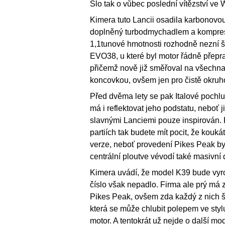
Šlo tak o vůbec poslední vítězství ve
Kimera tuto Lancii osadila karbonovou k
doplněný turbodmychadlem a kompresor
1,1tunové hmotnosti rozhodně nezní šp
EVO38, u které byl motor řádně přepra
přičemž nově již směřoval na všechna čt
koncovkou, ovšem jen pro čistě okru
Před dvěma lety se pak Italové pochlu
má i reflektovat jeho podstatu, neboť j
slavnými Lanciemi pouze inspirován. 
partiích tak budete mít pocit, že kou
verze, neboť provedení Pikes Peak b
centrální ploutve vévodí také masivní d
Kimera uvádí, že model K39 bude vyr
číslo však nepadlo. Firma ale prý má 
Pikes Peak, ovšem zda každý z nich še
která se může chlubit polepem ve styl
motor. A tentokrát už nejde o další mo