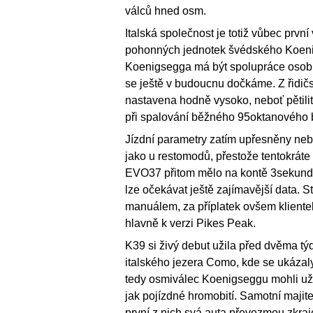
válců hned osm.
Italská společnost je totiž vůbec prvn
pohonných jednotek švédského Koenig
Koenigsegga má být spolupráce osobn
se ještě v budoucnu dočkáme. Z řidič
nastavena hodně vysoko, neboť pětilit
při spalování běžného 95oktanového 
Jízdní parametry zatím upřesněny neby
jako u restomodů, přestože tentokráte
EVO37 přitom mělo na kontě 3sekundo
lze očekávat ještě zajímavější data
manuálem, za příplatek ovšem klientel
hlavně k verzi Pikes Peak.
K39 si živý debut užila před dvěma tý
italského jezera Como, kde se ukázaly
tedy osmiválec Koenigseggu mohli užít
jak pojízdné hromobití. Samotní majite
první z nich svá auta převezmou zkraj