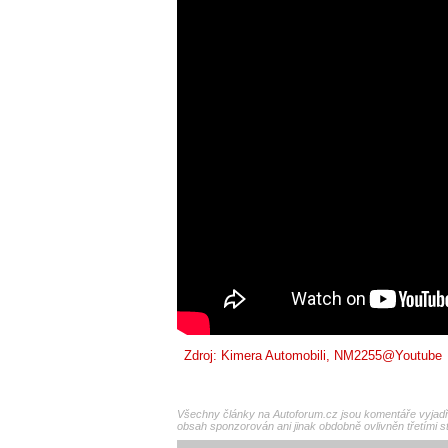
Zdroj: Kimera Automobili,
NM2255@Youtube
Všechny články na Autoforum.cz jsou komentáře vyjadřu
obsah sponzorován ani jinak obdobně ovlivněn třetími s