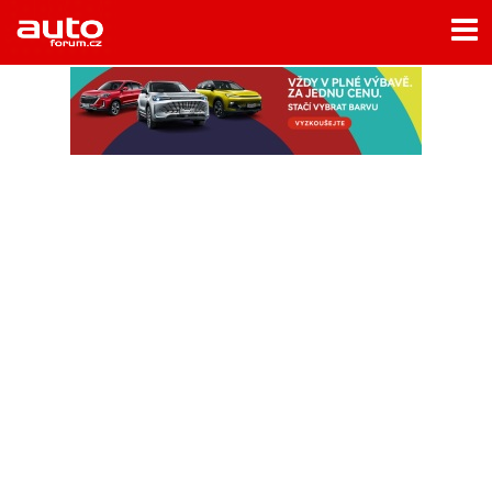
Menu
Home
Rubriky
- Testy aut
- Jízdní dojmy a další testy
- Bleskovky
- Představení
- Fascinace a historie
- Život řidiče
- Tuning
- Technika
- Zajímavosti