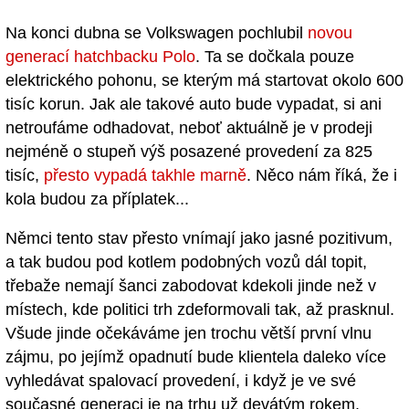
Na konci dubna se Volkswagen pochlubil
novou
generací hatchbacku Polo
. Ta se dočkala pouze
elektrického pohonu, se kterým má startovat okolo 600
tisíc korun. Jak ale takové auto bude vypadat, si ani
netroufáme odhadovat, neboť aktuálně je v prodeji
nejméně o stupeň výš posazené provedení za 825
tisíc,
přesto vypadá takhle marně
. Něco nám říká, že i
kola budou za příplatek...
Němci tento stav přesto vnímají jako jasné pozitivum,
a tak budou pod kotlem podobných vozů dál topit,
třebaže nemají šanci zabodovat kdekoli jinde než v
místech, kde politici trh zdeformovali tak, až prasknul.
Všude jinde očekáváme jen trochu větší první vlnu
zájmu, po jejímž opadnutí bude klientela daleko více
vyhledávat spalovací provedení, i když je ve své
současné generaci je na trhu už devátým rokem.