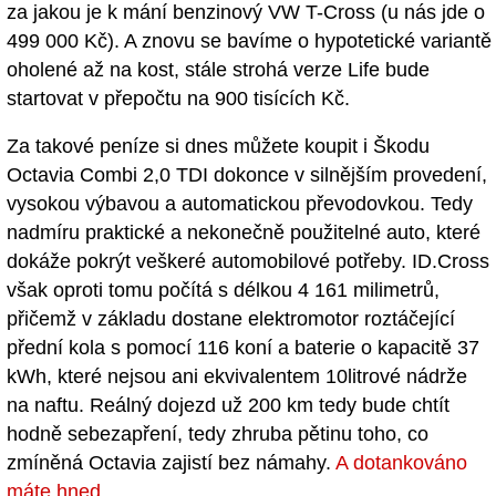
za jakou je k mání benzinový VW T-Cross (u nás jde o
499 000 Kč). A znovu se bavíme o hypotetické variantě
oholené až na kost, stále strohá verze Life bude
startovat v přepočtu na 900 tisících Kč.
Za takové peníze si dnes můžete koupit i Škodu
Octavia Combi 2,0 TDI dokonce v silnějším provedení,
vysokou výbavou a automatickou převodovkou. Tedy
nadmíru praktické a nekonečně použitelné auto, které
dokáže pokrýt veškeré automobilové potřeby. ID.Cross
však oproti tomu počítá s délkou 4 161 milimetrů,
přičemž v základu dostane elektromotor roztáčející
přední kola s pomocí 116 koní a baterie o kapacitě 37
kWh, které nejsou ani ekvivalentem 10litrové nádrže
na naftu. Reálný dojezd už 200 km tedy bude chtít
hodně sebezapření, tedy zhruba pětinu toho, co
zmíněná Octavia zajistí bez námahy.
A dotankováno
máte hned
.