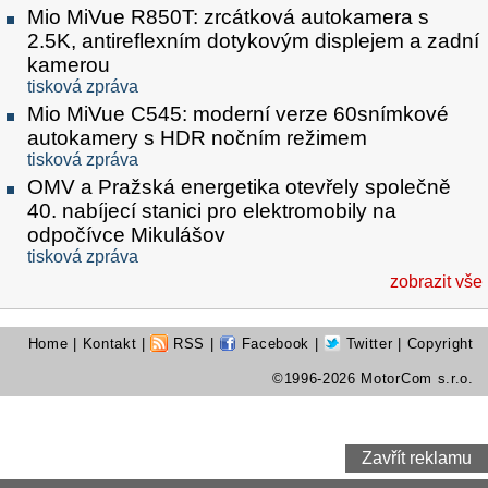
Mio MiVue R850T: zrcátková autokamera s
2.5K, antireflexním dotykovým displejem a zadní
kamerou
tisková zpráva
Mio MiVue C545: moderní verze 60snímkové
autokamery s HDR nočním režimem
tisková zpráva
OMV a Pražská energetika otevřely společně
40. nabíjecí stanici pro elektromobily na
odpočívce Mikulášov
tisková zpráva
zobrazit vše
Home
|
Kontakt
|
RSS
|
Facebook
|
Twitter
| Copyright
©1996-2026 MotorCom s.r.o.
Zavřít reklamu