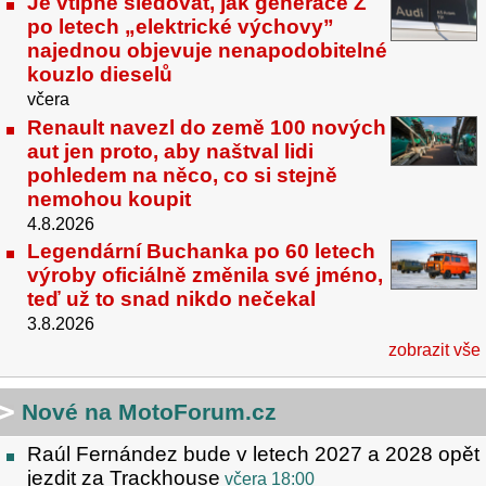
Je vtipné sledovat, jak generace Z
po letech „elektrické výchovy”
najednou objevuje nenapodobitelné
kouzlo dieselů
včera
Renault navezl do země 100 nových
aut jen proto, aby naštval lidi
pohledem na něco, co si stejně
nemohou koupit
4.8.2026
Legendární Buchanka po 60 letech
výroby oficiálně změnila své jméno,
teď už to snad nikdo nečekal
3.8.2026
zobrazit vše
Nové na MotoForum.cz
Raúl Fernández bude v letech 2027 a 2028 opět
jezdit za Trackhouse
včera 18:00