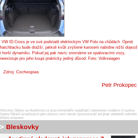
VW ID.Cross je ve své podstatě elektrickým VW Polo na chůdách. Oproti
hatchbacku bude dražší, jakkoli kvůli zvýšené karoserii nabídne nižší dojezd
i horší dynamiku. Pokud jej pak navíc srovnáme se spalovacími vozy,
neexistuje pro jeho koupi prakticky jediný důvod. Foto: Volkswagen
Zdroj:
Cochespias
Petr Prokopec
Všechny články na Autoforum.cz jsou komentáře vyjadřující stanovisko redakce či autora.
Vyjma článků označených jako inzerce není obsah sponzorován ani jinak obdobně ovlivněn
třetími stranami.
Bleskovky