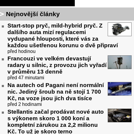
Nejnovější články
Start-stop pryč, mild-hybrid pryč. Z
dalšího auta mizí regulacemi
vydupané hlouposti, které vás za
každou ušetřenou korunu o dvě připraví
před hodinou
Francouzi ve velkém devastují
radary u silnic, z provozu jich vyřadí
v průměru 13 denně
před 47 minutami
Na autech od Pagani není normální
nic. Jediný šroub na ně stojí 1 700
Kč, na voze jsou jich dva tisíce
před 2 hodinami
Stellantis začal prodávat nové auto
s výkonem skoro 1 000 koní a
kompletní zárukou za 2,2 milionu
Kč. To už je skoro terno