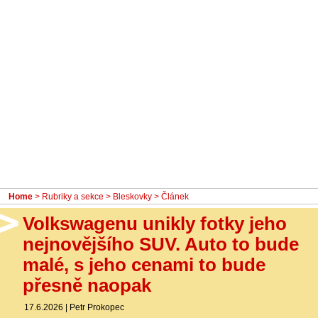
- Ostatní
Diskuzní fórum
Sledujte nás!
Home
>
Rubriky a sekce
>
Bleskovky
> Článek
Volkswagenu unikly fotky jeho
nejnovějšího SUV. Auto to bude
malé, s jeho cenami to bude
přesně naopak
17.6.2026
|
Petr Prokopec