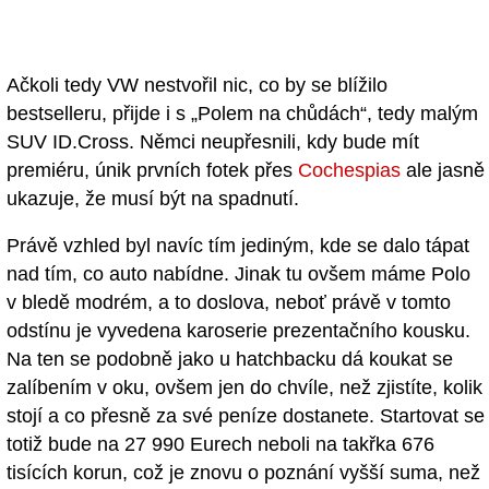
Ačkoli tedy VW nestvořil nic, co by se blížilo
bestselleru, přijde i s „Polem na chůdách“, tedy malým
SUV ID.Cross. Němci neupřesnili, kdy bude mít
premiéru, únik prvních fotek přes
Cochespias
ale jasně
ukazuje, že musí být na spadnutí.
Právě vzhled byl navíc tím jediným, kde se dalo tápat
nad tím, co auto nabídne. Jinak tu ovšem máme Polo
v bledě modrém, a to doslova, neboť právě v tomto
odstínu je vyvedena karoserie prezentačního kousku.
Na ten se podobně jako u hatchbacku dá koukat se
zalíbením v oku, ovšem jen do chvíle, než zjistíte, kolik
stojí a co přesně za své peníze dostanete. Startovat se
totiž bude na 27 990 Eurech neboli na takřka 676
tisících korun, což je znovu o poznání vyšší suma, než