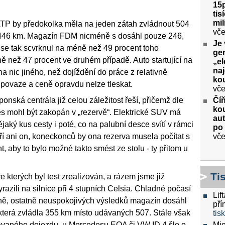
15p
tis
mil
WLTP by předokolka měla na jeden zátah zvládnout 504
vče
o 446 km. Magazín FDM nicméně s dosáhl pouze 246,
Je 
 se tak scvrknul na méně než 49 procent toho
gen
 než 47 procent ve druhém případě. Auto startující na
„el
na
a nic jiného, než dojíždění do práce z relativně
kou
 povaze a ceně opravdu nelze tleskat.
vče
Číň
onská centrála již celou záležitost řeší, přičemž dle
kou
s mohl být zakopán v „rezervě“. Elektrické SUV má
aut
nějaký kus cesty i poté, co na palubní desce svítí v rámci
po
vče
í ani on, koneckonců by ona rezerva musela počítat s
t, aby to bylo možné takto smést ze stolu - ty přitom u
Ti
e kterých byl test zrealizován, a rázem jsme již
azili na silnice při 4 stupních Celsia. Chladné počasí
Lif
ně, ostatně neuspokojivých výsledků magazín dosáhl
pří
terá zvládla 355 km místo udávaných 507. Stále však
tis
Mio
ávaného dojezdu, u Mercedesu EQA či VW ID.4 šlo o