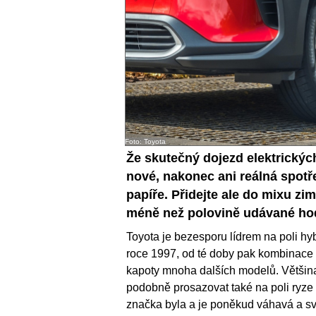
Foto: Toyota
Že skutečný dojezd elektrický
nové, nakonec ani reálná spotř
papíře. Přidejte ale do mixu z
méně než polovině udávané hod
Toyota je bezesporu lídrem na poli hyb
roce 1997, od té doby pak kombinace s
kapoty mnoha dalších modelů. Většina
podobně prosazovat také na poli ryz
značka byla a je poněkud váhavá a svů