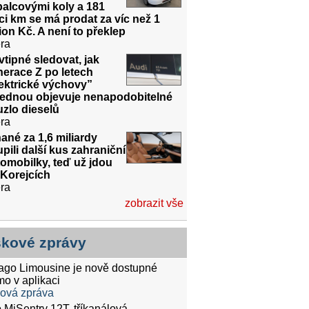
alcovými koly a 181
íci km se má prodat za víc než 1
ion Kč. A není to překlep
ra
vtipné sledovat, jak
erace Z po letech
ektrické výchovy”
jednou objevuje nenapodobitelné
zlo dieselů
ra
ané za 1,6 miliardy
pili další kus zahraniční
omobilky, teď už jdou
 Korejcích
ra
zobrazit vše
skové zprávy
tago Limousine je nově dostupné
mo v aplikaci
ková zpráva
 MiSentry 12T, tříkanálová