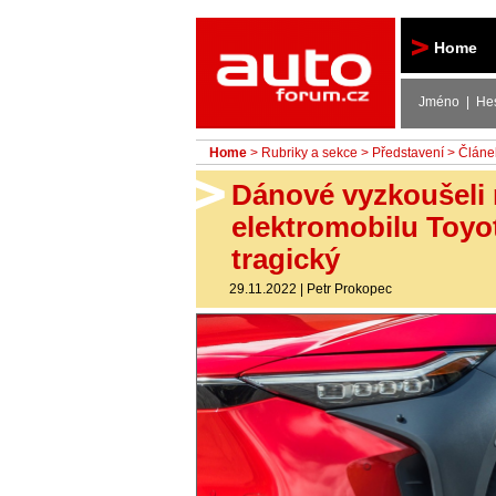
Autoforum
Home
Jméno | He
Home
>
Rubriky a sekce
>
Představení
> Článe
Dánové vyzkoušeli 
elektromobilu Toyot
tragický
29.11.2022
|
Petr Prokopec