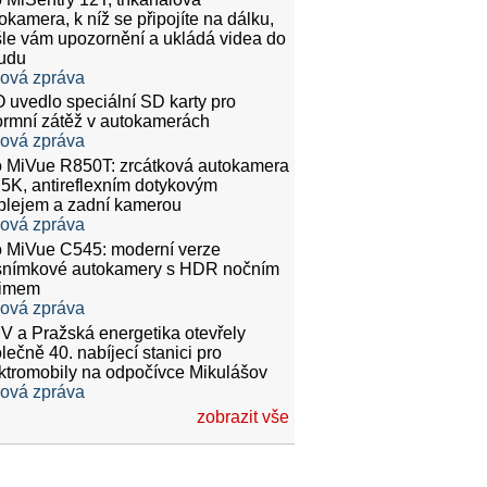
okamera, k níž se připojíte na dálku,
le vám upozornění a ukládá videa do
udu
ková zpráva
 uvedlo speciální SD karty pro
rmní zátěž v autokamerách
ková zpráva
 MiVue R850T: zrcátková autokamera
.5K, antireflexním dotykovým
plejem a zadní kamerou
ková zpráva
 MiVue C545: moderní verze
snímkové autokamery s HDR nočním
žimem
ková zpráva
 a Pražská energetika otevřely
lečně 40. nabíjecí stanici pro
ktromobily na odpočívce Mikulášov
ková zpráva
zobrazit vše