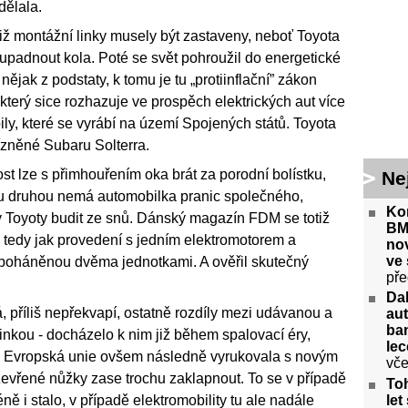
dělala.
tiž montážní linky musely být zastaveny, neboť Toyota
upadnout kola. Poté se svět pohroužil do energetické
 nějak z podstaty, k tomu je tu „protiinflační” zákon
který sice rozhazuje ve prospěch elektrických aut více
ily, které se vyrábí na území Spojených států. Toyota
řízněné Subaru Solterra.
st lze s přimhouřením oka brát za porodní bolístku,
Ne
tou druhou nemá automobilka pranic společného,
Kon
y Toyoty budit ze snů. Dánský magazín FDM se totiž
BM
 tedy jak provedení s jedním elektromotorem a
no
ve 
u poháněnou dvěma jednotkami. A ověřil skutečný
pře
Da
, příliš nepřekvapí, ostatně rozdíly mezi udávanou a
aut
ban
nkou - docházelo k nim již během spalovací éry,
lec
. Evropská unie ovšem následně vyrukovala s novým
vče
vřené nůžky zase trochu zaklapnout. To se v případě
Toh
 i stalo, v případě elektromobility tu ale nadále
let