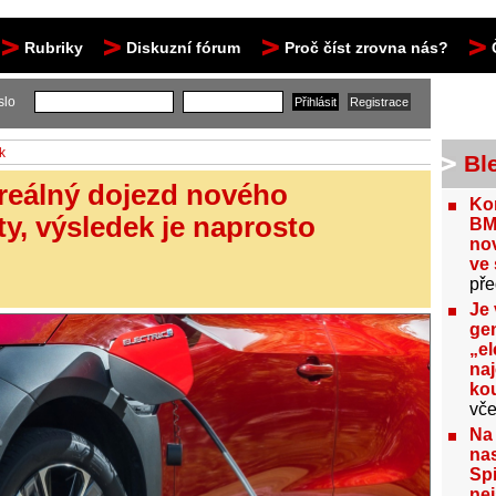
Rubriky
Diskuzní fórum
Proč číst zrovna nás?
slo
k
Bl
reálný dojezd nového
Kon
y, výsledek je naprosto
BM
no
ve 
pře
Je 
gen
„el
na
kou
vče
Na
nas
Spi
nej