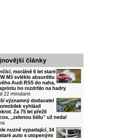
jnovější články
čící, morálně 6 let staré
W M3 svléklo absurditu
vého Audi RS5 do naha,
sprintu ho rozdrtilo na hadry
d 22 minutami
lší významný dodavatel
omobilek vyhlásil
krot. Za 75 let přežil
cos, „zelenou bídu” už nedal
ra
le nuzně vypadající, 34
 staré auto s utopenými