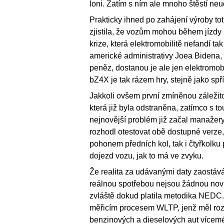
loni. Zatím s ním ale mnoho štěstí neu
Prakticky ihned po zahájení výroby to
zjistila, že vozům mohou během jízdy 
krize, která elektromobilitě nefandí tak
americké administrativy Joea Bidena, 
peněz, dostanou je ale jen elektromob
bZ4X je tak rázem hry, stejně jako sp
Jakkoli ovšem první zmíněnou záležito
která již byla odstraněna, zatímco s 
nejnovější problém již začal manažer
rozhodl otestovat obě dostupné verze,
pohonem předních kol, tak i čtyřkolk
dojezd vozu, jak to má ve zvyku.
Že realita za udávanými daty zaostává
reálnou spotřebou nejsou žádnou novi
zvláště dokud platila metodika NEDC
měřicím procesem WLTP, jenž měl roze
benzinových a dieselových aut víceméně