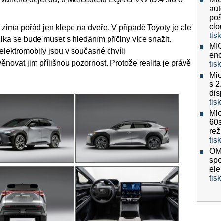
aut
poš
clo
 zima pořád jen klepe na dveře. V případě Toyoty je ale
tis
lka se bude muset s hledáním příčiny více snažit.
MIO
lektromobily jsou v současné chvíli
eno
vat jim přílišnou pozornost. Protože realita je právě
tis
Mio
s 2
dis
tis
Mio
60
re
tis
OMV
spo
ele
tis