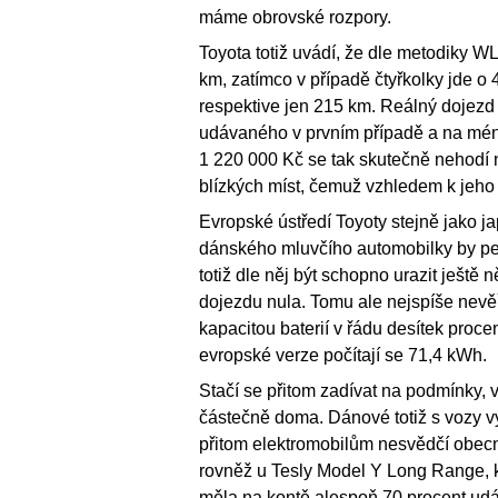
máme obrovské rozpory.
Toyota totiž uvádí, že dle metodiky 
km, zatímco v případě čtyřkolky jde 
respektive jen 215 km. Reálný dojezd
udávaného v prvním případě a na méně
1 220 000 Kč se tak skutečně nehodí n
blízkých míst, čemuž vzhledem k jeho
Evropské ústředí Toyoty stejně jako jap
dánského mluvčího automobilky by pe
totiž dle něj být schopno urazit ještě 
dojezdu nula. Tomu ale nejspíše nevěř
kapacitou baterií v řádu desítek procen
evropské verze počítají se 71,4 kWh.
Stačí se přitom zadívat na podmínky, v
částečně doma. Dánové totiž s vozy vyr
přitom elektromobilům nesvědčí obec
rovněž u Tesly Model Y Long Range, k
měla na kontě alespoň 70 procent ud