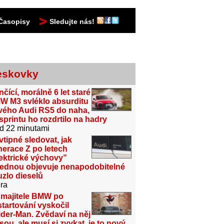
Časopisy
Sledujte nás!
eskovky
čící, morálně 6 let staré
W M3 svléklo absurditu
vého Audi RS5 do naha,
sprintu ho rozdrtilo na hadry
d 22 minutami
vtipné sledovat, jak
erace Z po letech
ektrické výchovy”
jednou objevuje nenapodobitelné
zlo dieselů
ra
 majitele BMW po
tartování vyskočil
der-Man. Zvědaví na něj
sou, ale musí si zvykat, je to nový