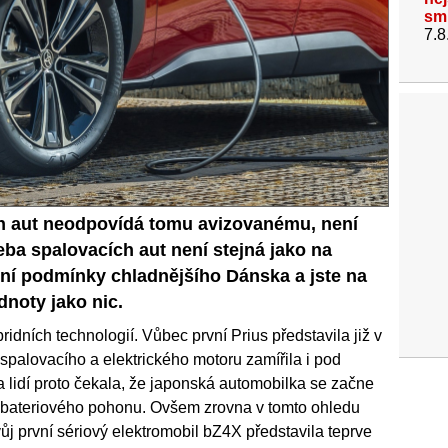
sm
7.8
ch aut neodpovídá tomu avizovanému, není
eba spalovacích aut není stejná jako na
imní podmínky chladnějšího Dánska a jste na
noty jako nic.
ridních technologií. Vůbec první Prius představila již v
palovacího a elektrického motoru zamířila i pod
 lidí proto čekala, že japonská automobilka se začne
e bateriového pohonu. Ovšem zrovna v tomto ohledu
j první sériový elektromobil bZ4X představila teprve