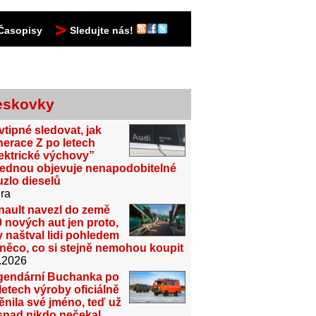
Časopisy
Sledujte nás!
eskovky
vtipné sledovat, jak
erace Z po letech
ektrické výchovy”
jednou objevuje nenapodobitelné
zlo dieselů
ra
nault navezl do země
 nových aut jen proto,
 naštval lidi pohledem
něco, co si stejně nemohou koupit
.2026
gendární Buchanka po
letech výroby oficiálně
nila své jméno, teď už
snad nikdo nečekal