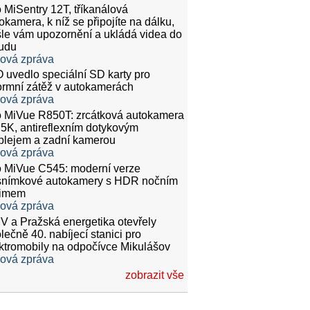
 MiSentry 12T, tříkanálová
okamera, k níž se připojíte na dálku,
le vám upozornění a ukládá videa do
udu
ková zpráva
 uvedlo speciální SD karty pro
rmní zátěž v autokamerách
ková zpráva
 MiVue R850T: zrcátková autokamera
.5K, antireflexním dotykovým
plejem a zadní kamerou
ková zpráva
 MiVue C545: moderní verze
snímkové autokamery s HDR nočním
žimem
ková zpráva
 a Pražská energetika otevřely
lečně 40. nabíjecí stanici pro
ktromobily na odpočívce Mikulášov
ková zpráva
zobrazit vše