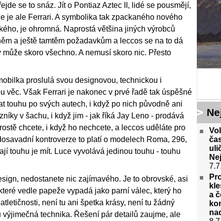
ejde se to snáz. Jít o Pontiaz Aztec II, lidé se pousmějí,
hle je ale Ferrari. A symbolika tak zpackaného nového
ického, je ohromná. Naprostá většina jiných výrobců
něm a ještě tamtěm požadavkům a leccos se na to dá
kdy může skoro všechno. A nemusí skoro nic. Přesto
omobilka proslulá svou designovou, technickou i
u věc. Však Ferrari je nakonec v prvé řadě tak úspěšné
at touhu po svých autech, i když po nich původně ani
Ne
zníky v šachu, i když jim - jak říká Jay Leno - prodává
rostě chcete, i když ho nechcete, a leccos uděláte pro
Vo
ča
 dosavadní kontroverze to platí o modelech Roma, 296,
uli
í touhu je mít. Luce vyvolává jedinou touhu - touhu
Ne
7.7
Pro
esign, nedostanete nic zajímavého. Je to obrovské, asi
kle
které vedle papeže vypadá jako parní válec, který ho
a č
atletičnosti, není tu ani špetka krásy, není tu žádný
kon
na
u výjimečná technika. Řešení pár detailů zaujme, ale