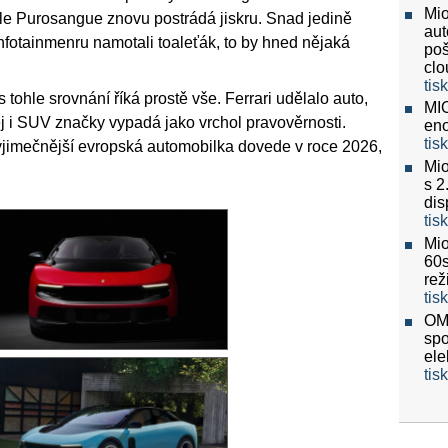
Mio
dle Purosangue znovu postrádá jiskru. Snad jedině
aut
nfotainmenru namotali toaleťák, to by hned nějaká
poš
clo
tis
s tohle srovnání říká prostě vše. Ferrari udělalo auto,
MIO
ěj i SUV značky vypadá jako vrchol pravověrnosti.
eno
tis
jvýjimečnější evropská automobilka dovede v roce 2026,
Mio
s 2
dis
tis
Mio
60
re
tis
OMV
spo
ele
tis