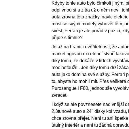
Kdyby tohle auto bylo čímkoli jiným, př
odplivnou si a zítra už o něm neví, to
auta zrovna této značky, navíc elektr
musí se svými modely vyhovět těm, o
svést, Ferrari je ale pořád v pozici, 
přijde s tímhle?
Je až na hranici uvěřitelnosti, že aut
marketingovou excelencí stvoří takovo
díky tomu, že dokáže v lidech vyvoláv
moc netoužili. Jen díky tomu drží záka
auta jako domina své služby. Ferrari p
to, abyste ho mohli mít. Přes veškeré
Purosangue i F80, jednoduše vyvolávaj
zvracet.
I když se ale povznesete nad vnější d
2,3tunové auto s 24" disky kol vzadu, 
chce zrovna přejet. Není tu ani špetka 
útulný interiér a není tu žádná opravd