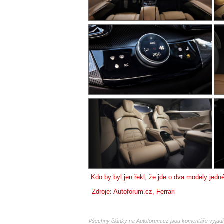
Kdo by byl jen řekl, že jde o dva modely jedné
Zdroje: Autoforum.cz, Ferrari
Všechny články na Autoforum.cz jsou komentáře vyjadřu