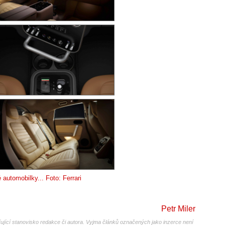
 automobilky... Foto: Ferrari
Petr Miler
jící stanovisko redakce či autora. Vyjma článků označených jako inzerce není