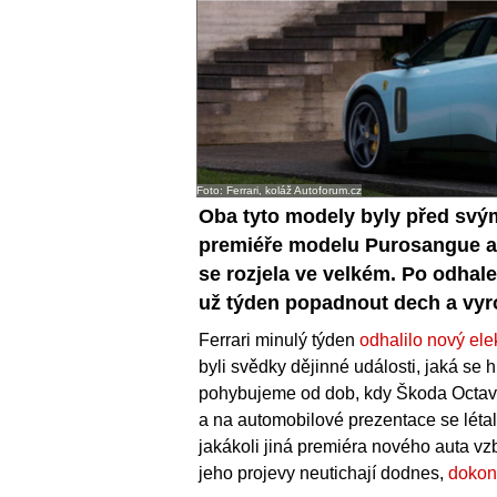
Foto: Ferrari, koláž Autoforum.cz
Oba tyto modely byly před svý
premiéře modelu Purosangue ale
se rozjela ve velkém. Po odha
už týden popadnout dech a vyrov
Ferrari minulý týden
odhalilo nový ele
byli svědky dějinné události, jaká se
pohybujeme od dob, kdy Škoda Octavia 
a na automobilové prezentace se léta
jakákoli jiná premiéra nového auta vzb
jeho projevy neutichají dodnes,
dokonc