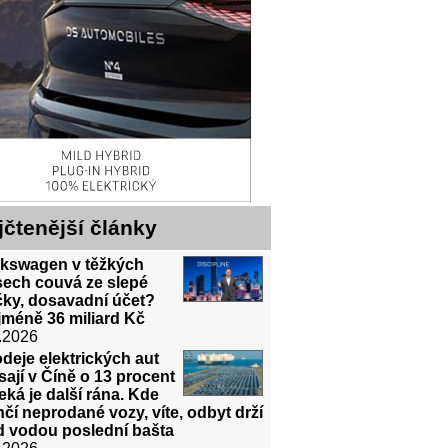
jčtenější články
lkswagen v těžkých
sech couvá ze slepé
čky, dosavadní účet?
jméně 36 miliard Kč
.2026
deje elektrických aut
sají v Číně o 13 procent
eká je další rána. Kde
čí neprodané vozy, víte, odbyt drží
d vodou poslední bašta