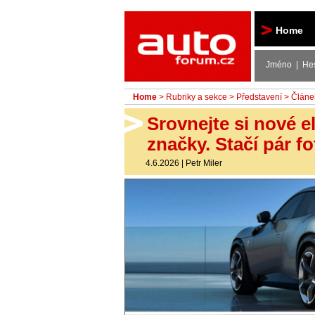
Autoforum
Home
Jméno | He
Home
>
Rubriky a sekce
>
Představení
> Článe
Srovnejte si nové e
značky. Stačí pár f
4.6.2026
|
Petr Miler