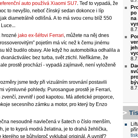
8.7
 referenční auto používá Xiaomi SU7
. Teď to vypadá, že
Pro
 moc to nevyšlo, neboť čínský sedan dokonce i líp
po 
ijak diametrálně odlišná. A to má svou cenu blíž 550
na 
vys
 Luce...
8.7
k hrozné
jako ex-šéfovi Ferrari
, můžete na něj dnes
Po
ven
crossoverovitým” pojetím má víc než k čemu jinému
je
u též budilo obavy. Ale když ho automobilka odhalila a
vyd
 dvanáctiválec bez turba, svět ztichl. Neříkáme, že
8.7
 ale prostě prochází - vypadá zajímavě, není vyloženě
Dac
svů
pr
změry jsme tedy při vizuálním srovnání postavili
bý
8.7
mi výmluvné pohledy. Purosangue prostě je Ferrari,
 zvenčí, zevnitř i pod kapotou. Má atletické proporce,
okoje secesního zámku a motor, pro který by Enzo
Ti
lečna nesoudně navlečená v šatech o číslo menším,
Lif
, je to kyprá modrá želatina, je to drahá žehlička,
pří
tis
e kterého se bůhvíproč vyklubal originál. A uvnitř?