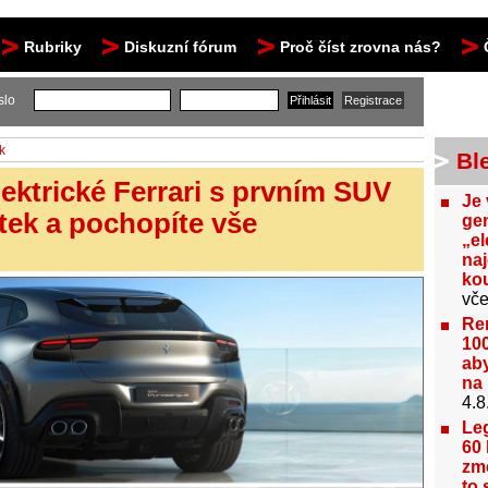
Rubriky
Diskuzní fórum
Proč číst zrovna nás?
slo
k
Bl
lektrické Ferrari s prvním SUV
Je 
otek a pochopíte vše
gen
„el
na
kou
vče
Re
100
aby
na 
4.8
Le
60 
změ
to 