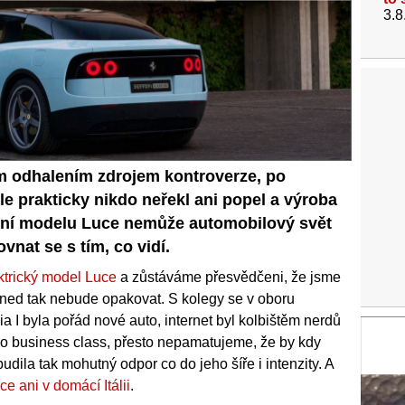
3.8
m odhalením zdrojem kontroverze, po
 prakticky nikdo neřekl ani popel a výroba
lení modelu Luce nemůže automobilový svět
nat se s tím, co vidí.
ktrický model Luce
a zůstáváme přesvědčeni, že jsme
 hned tak nebude opakovat. S kolegy se v oboru
I byla pořád nové auto, internet byl kolbištěm nerdů
lo business class, přesto nepamatujeme, že by kdy
udila tak mohutný odpor co do jeho šíře i intenzity. A
e ani v domácí Itálii
.