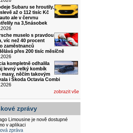
.2026
deje Subaru se hroutily,
slevě až o 112 tisíc Kč
auto ale v červnu
třelily na 3,5násobek
.2026
rsche muselo s pravdou
, víc než 40 procent
ho zaměstnanců
ělává přes 200 tisíc měsíčně
.2026
ia kompletně odhalila
j levný velký kombík
o masy, něčím takovým
vala i Škoda Octavia Combi
.2026
zobrazit vše
skové zprávy
tago Limousine je nově dostupné
mo v aplikaci
ková zpráva