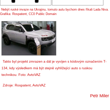
Nebýt ruské invaze na Ukrajinu, tomuto autu bychom dnes říkali Lada Niva.
Grafika: Rospatent, CC0 Public Domain
Takto byl projekt zmrazen a dál je vyvíjen s kódovým označením T-
134, kdy výsledkem má být stejně vyhlížející auto s ruskou
technikou. Foto: AvtoVAZ
Zdroje: Rospatent, AvtoVAZ
Petr Miler