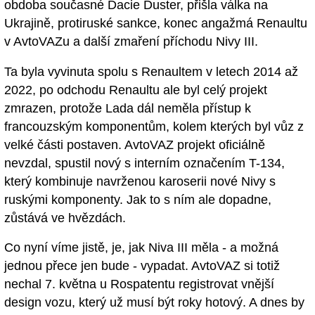
obdoba současné Dacie Duster, přišla válka na
Ukrajině, protiruské sankce, konec angažmá Renaultu
v AvtoVAZu a další zmaření příchodu Nivy III.
Ta byla vyvinuta spolu s Renaultem v letech 2014 až
2022, po odchodu Renaultu ale byl celý projekt
zmrazen, protože Lada dál neměla přístup k
francouzským komponentům, kolem kterých byl vůz z
velké části postaven. AvtoVAZ projekt oficiálně
nevzdal, spustil nový s interním označením T-134,
který kombinuje navrženou karoserii nové Nivy s
ruskými komponenty. Jak to s ním ale dopadne,
zůstává ve hvězdách.
Co nyní víme jistě, je, jak Niva III měla - a možná
jednou přece jen bude - vypadat. AvtoVAZ si totiž
nechal 7. května u Rospatentu registrovat vnější
design vozu, který už musí být roky hotový. A dnes by