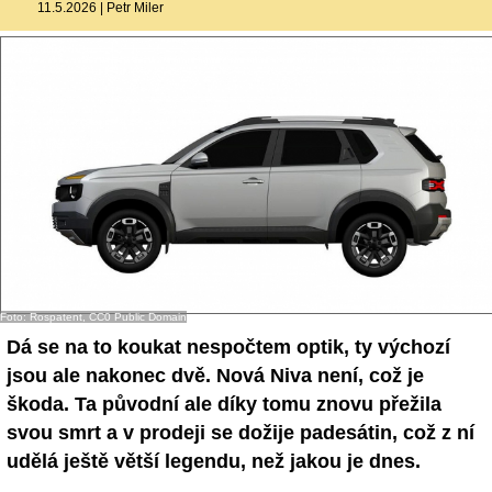
11.5.2026
|
Petr Miler
Foto: Rospatent, CC0 Public Domain
Dá se na to koukat nespočtem optik, ty výchozí
jsou ale nakonec dvě. Nová Niva není, což je
škoda. Ta původní ale díky tomu znovu přežila
svou smrt a v prodeji se dožije padesátin, což z ní
udělá ještě větší legendu, než jakou je dnes.