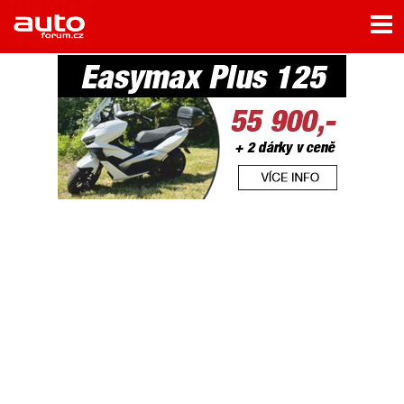
Menu
Home
Rubriky
- Testy aut
- Jízdní dojmy a další testy
- Bleskovky
- Představení
- Fascinace a historie
- Život řidiče
- Tuning
- Technika
- Zajímavosti