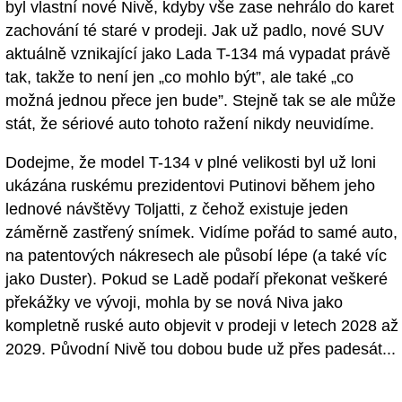
byl vlastní nové Nivě, kdyby vše zase nehrálo do karet
zachování té staré v prodeji. Jak už padlo, nové SUV
aktuálně vznikající jako Lada T-134 má vypadat právě
tak, takže to není jen „co mohlo být”, ale také „co
možná jednou přece jen bude”. Stejně tak se ale může
stát, že sériové auto tohoto ražení nikdy neuvidíme.
Dodejme, že model T-134 v plné velikosti byl už loni
ukázána ruskému prezidentovi Putinovi během jeho
lednové návštěvy Toljatti, z čehož existuje jeden
záměrně zastřený snímek. Vidíme pořád to samé auto,
na patentových nákresech ale působí lépe (a také víc
jako Duster). Pokud se Ladě podaří překonat veškeré
překážky ve vývoji, mohla by se nová Niva jako
kompletně ruské auto objevit v prodeji v letech 2028 až
2029. Původní Nivě tou dobou bude už přes padesát...