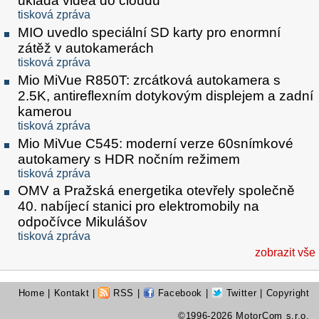
ukládá videa do cloudu
tisková zpráva
MIO uvedlo speciální SD karty pro enormní
zátěž v autokamerách
tisková zpráva
Mio MiVue R850T: zrcátková autokamera s
2.5K, antireflexním dotykovým displejem a zadní
kamerou
tisková zpráva
Mio MiVue C545: moderní verze 60snímkové
autokamery s HDR nočním režimem
tisková zpráva
OMV a Pražská energetika otevřely společně
40. nabíjecí stanici pro elektromobily na
odpočívce Mikulášov
tisková zpráva
zobrazit vše
Home
|
Kontakt
|
RSS
|
Facebook
|
Twitter
| Copyright
©1996-2026 MotorCom s.r.o.