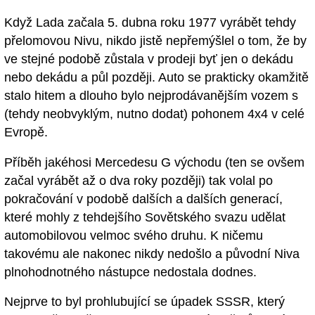
Když Lada začala 5. dubna roku 1977 vyrábět tehdy
přelomovou Nivu, nikdo jistě nepřemýšlel o tom, že by
ve stejné podobě zůstala v prodeji byť jen o dekádu
nebo dekádu a půl později. Auto se prakticky okamžitě
stalo hitem a dlouho bylo nejprodávanějším vozem s
(tehdy neobvyklým, nutno dodat) pohonem 4x4 v celé
Evropě.
Příběh jakéhosi Mercedesu G východu (ten se ovšem
začal vyrábět až o dva roky později) tak volal po
pokračování v podobě dalších a dalších generací,
které mohly z tehdejšího Sovětského svazu udělat
automobilovou velmoc svého druhu. K ničemu
takovému ale nakonec nikdy nedošlo a původní Niva
plnohodnotného nástupce nedostala dodnes.
Nejprve to byl prohlubující se úpadek SSSR, který