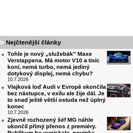
Nejčtenější články
Tohle je nový „služebák” Maxe
Verstappena. Má motor V10 a tisíc
koní, nemá turbo, nemá jediný
dotykový displej, nemá chybu?
10.7.2026
Vlajková loď Audi v Evropě skončila
bez nástupce, v exilu ale žije dál. Je
to snad ještě větší ostuda než úplný
konec
10.7.2026
Zjevně rozhozený šéf MG náhle
ukončil přímý přenos z premiéry.
Publikum ho vypískalo, novinka