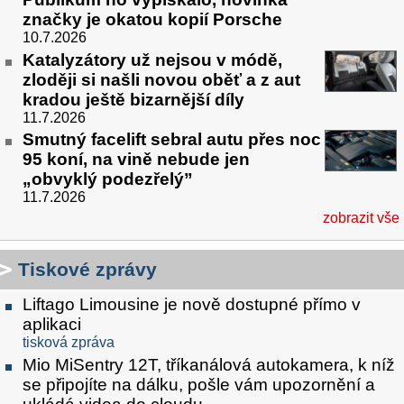
značky je okatou kopií Porsche
10.7.2026
Katalyzátory už nejsou v módě,
zloději si našli novou oběť a z aut
kradou ještě bizarnější díly
11.7.2026
Smutný facelift sebral autu přes noc
95 koní, na vině nebude jen
„obvyklý podezřelý”
11.7.2026
zobrazit vše
Tiskové zprávy
Liftago Limousine je nově dostupné přímo v
aplikaci
tisková zpráva
Mio MiSentry 12T, tříkanálová autokamera, k níž
se připojíte na dálku, pošle vám upozornění a