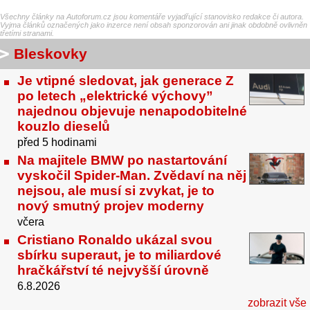
Všechny články na Autoforum.cz jsou komentáře vyjadřující stanovisko redakce či autora.
Vyjma článků označených jako inzerce není obsah sponzorován ani jinak obdobně ovlivněn
třetími stranami.
Bleskovky
Je vtipné sledovat, jak generace Z
po letech „elektrické výchovy”
najednou objevuje nenapodobitelné
kouzlo dieselů
před 5 hodinami
Na majitele BMW po nastartování
vyskočil Spider-Man. Zvědaví na něj
nejsou, ale musí si zvykat, je to
nový smutný projev moderny
včera
Cristiano Ronaldo ukázal svou
sbírku superaut, je to miliardové
hračkářství té nejvyšší úrovně
6.8.2026
zobrazit vše