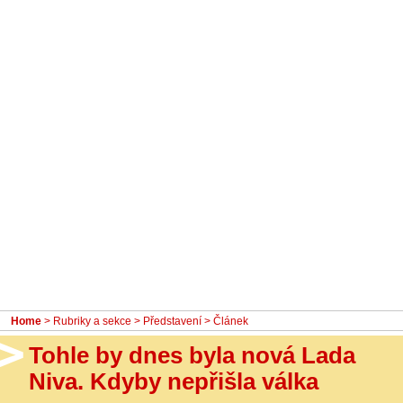
- Ostatní
Diskuzní fórum
Sledujte nás!
Home
>
Rubriky a sekce
>
Představení
> Článek
Tohle by dnes byla nová Lada
Niva. Kdyby nepřišla válka