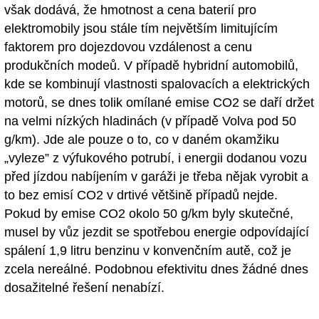
však dodává, že hmotnost a cena baterií pro
elektromobily jsou stále tím největším limitujícím
faktorem pro dojezdovou vzdálenost a cenu
produkčních modeů. V případě hybridní automobilů,
kde se kombinují vlastnosti spalovacích a elektrických
motorů, se dnes tolik omílané emise CO2 se daří držet
na velmi nízkých hladinách (v případě Volva pod 50
g/km). Jde ale pouze o to, co v daném okamžiku
„vyleze” z výfukového potrubí, i energii dodanou vozu
před jízdou nabíjením v garáži je třeba nějak vyrobit a
to bez emisí CO2 v drtivé většině případů nejde.
Pokud by emise CO2 okolo 50 g/km byly skutečné,
musel by vůz jezdit se spotřebou energie odpovídající
spálení 1,9 litru benzinu v konvenčním autě, což je
zcela nereálné. Podobnou efektivitu dnes žádné dnes
dosažitelné řešení nenabízí.