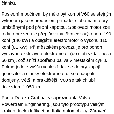
článků.
Posledním počinem by mělo být kombi V60 se stejným
výkonem jako v předešlém případě, s oběma motory
umístěnými pod přední kapotou. Spalovací motor zde
tedy reprezentuje přeplňovaný tříválec s výkonem 190
koní (140 kW) a obligátní elektromotor o výkonu 110
koní (81 kW). Při městském provozu je pro pohon
využíván exkluzivně elektromotor (do ujetí vzdálenosti
50 km), což sníží spotřebu paliva v městském cyklu.
Pokud jedete vyšší rychlostí, tak se do hry zapojí
generátor a články elektromotoru jsou naopak
dobíjeny. Větší a praktičtější V60 se tak chlubí
dojezdem 1 050 km.
Podle Dereka Crabba, viceprezidenta Volvo
Powertrain Enginnering, jsou tyto prototypu velkým
krokem k elektrifikaci portfolia automobilky. Zároveň