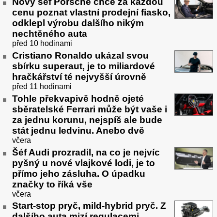
Nový šéf Porsche chce za každou
cenu poznat vlastní prodejní fiasko,
odklepl výrobu dalšího nikým
nechtěného auta
před 10 hodinami
Cristiano Ronaldo ukázal svou
sbírku superaut, je to miliardové
hračkářství té nejvyšší úrovně
před 11 hodinami
Tohle překvapivě hodně ojeté
sběratelské Ferrari může být vaše i
za jednu korunu, nejspíš ale bude
stát jednu ledvinu. Anebo dvě
včera
Šéf Audi prozradil, na co je nejvíc
pyšný u nové vlajkové lodi, je to
přímo jeho zásluha. O úpadku
značky to říká vše
včera
Start-stop pryč, mild-hybrid pryč. Z
dalšího auta mizí regulacemi