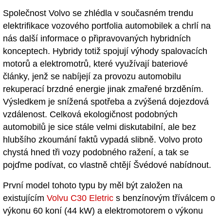
Společnost Volvo se zhlédla v současném trendu
elektrifikace vozového portfolia automobilek a chrlí na
nás další informace o připravovaných hybridních
konceptech. Hybridy totiž spojují výhody spalovacích
motorů a elektromotrů, které využívají bateriové
články, jenž se nabíjejí za provozu automobilu
rekuperací brzdné energie jinak zmařené brzděním.
Výsledkem je snížená spotřeba a zvýšená dojezdová
vzdálenost. Celková ekologičnost podobných
automobilů je sice stále velmi diskutabilní, ale bez
hlubšího zkoumání faktů vypadá slibně. Volvo proto
chystá hned tři vozy podobného ražení, a tak se
pojďme podívat, co vlastně chtějí Švédové nabídnout.
První model tohoto typu by měl být založen na
existujícím
Volvu C30 Eletric
s benzínovým tříválcem o
výkonu 60 koní (44 kW) a elektromotorem o výkonu