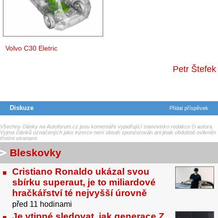
Volvo C30 Eletric
Petr Štefek
Diskuze
Přidat příspěvek
Všechny články na Autoforum.cz jsou komentáře vyjadřující stanovisko redakce či autora.
Vyjma článků označených jako inzerce není obsah sponzorován ani jinak obdobně ovlivněn
třetími stranami.
Bleskovky
Cristiano Ronaldo ukázal svou
sbírku superaut, je to miliardové
hračkářství té nejvyšší úrovně
před 11 hodinami
Je vtipné sledovat, jak generace Z