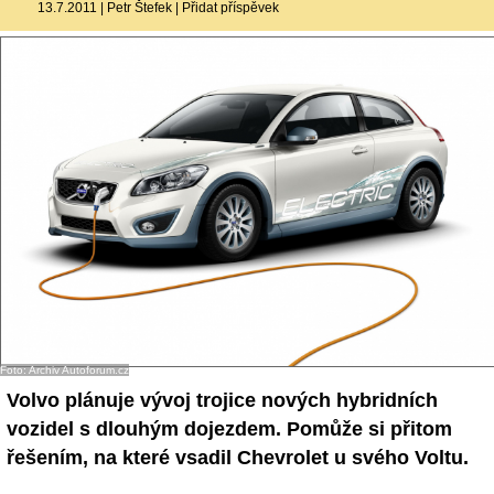
13.7.2011
|
Petr Štefek
|
Přidat příspěvek
Foto: Archiv Autoforum.cz
Volvo plánuje vývoj trojice nových hybridních
vozidel s dlouhým dojezdem. Pomůže si přitom
řešením, na které vsadil Chevrolet u svého Voltu.