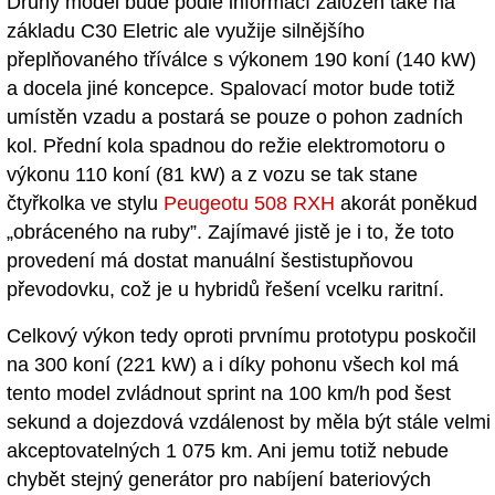
Druhý model bude podle informací založen také na
základu C30 Eletric ale využije silnějšího
přeplňovaného tříválce s výkonem 190 koní (140 kW)
a docela jiné koncepce. Spalovací motor bude totiž
umístěn vzadu a postará se pouze o pohon zadních
kol. Přední kola spadnou do režie elektromotoru o
výkonu 110 koní (81 kW) a z vozu se tak stane
čtyřkolka ve stylu
Peugeotu 508 RXH
akorát poněkud
„obráceného na ruby”. Zajímavé jistě je i to, že toto
provedení má dostat manuální šestistupňovou
převodovku, což je u hybridů řešení vcelku raritní.
Celkový výkon tedy oproti prvnímu prototypu poskočil
na 300 koní (221 kW) a i díky pohonu všech kol má
tento model zvládnout sprint na 100 km/h pod šest
sekund a dojezdová vzdálenost by měla být stále velmi
akceptovatelných 1 075 km. Ani jemu totiž nebude
chybět stejný generátor pro nabíjení bateriových