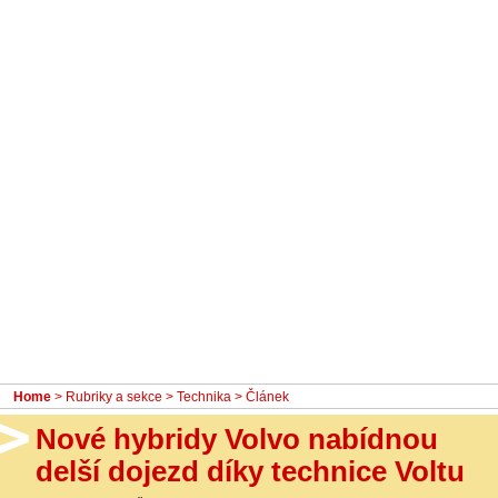
- Ostatní
Diskuzní fórum
Sledujte nás!
Home
>
Rubriky a sekce
>
Technika
> Článek
Nové hybridy Volvo nabídnou
delší dojezd díky technice Voltu