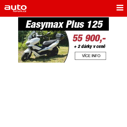
Menu
Home
Rubriky
- Testy aut
- Jízdní dojmy a další testy
- Bleskovky
- Představení
- Fascinace a historie
- Život řidiče
- Tuning
- Technika
- Zajímavosti