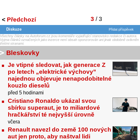
3
/ 3
<
Předchozí
Diskuze
Přidat příspěvek
Všechny články na Autoforum.cz jsou komentáře vyjadřující stanovisko redakce či autora.
Vyjma článků označených jako inzerce není obsah sponzorován ani jinak obdobně ovlivněn
třetími stranami.
Bleskovky
Je vtipné sledovat, jak generace Z
po letech „elektrické výchovy”
najednou objevuje nenapodobitelné
kouzlo dieselů
před 5 hodinami
Cristiano Ronaldo ukázal svou
sbírku superaut, je to miliardové
hračkářství té nejvyšší úrovně
včera
Renault navezl do země 100 nových
aut jen proto, aby naštval lidi