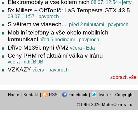
Elektromobily a vse kolem nich
08.07. 12:54
- jerry
5x Millers + OffTopíč: LaS Tempesta GTX 43.5
08.07. 11:57
- pavproch
S větrem ve vlasech....
před 2 minutami
- pavproch
Mobilní telefony a vše okolo mobilních
komunikací
před 5 hodinami
- pavproch
Dříve M135i, nyní ///M2
včera
- Eda
Ceny PHM ref aktuální válka v Iránu
včera
- řidičBOB
VZKAZY
včera
- pavproch
zobrazit vše
Home
|
Kontakt
|
RSS
|
Facebook
|
Twitter
| Copyright
©1996-2026 MotorCom s.r.o.