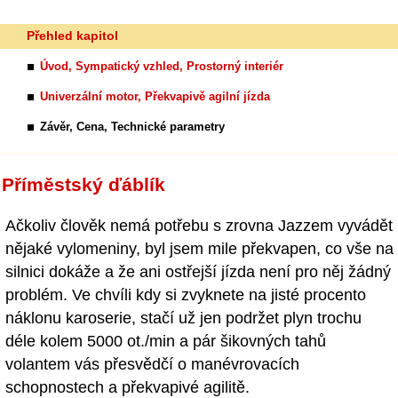
Přehled kapitol
Úvod, Sympatický vzhled, Prostorný interiér
Univerzální motor, Překvapivě agilní jízda
Závěr, Cena, Technické parametry
Příměstský ďáblík
Ačkoliv člověk nemá potřebu s zrovna Jazzem vyvádět
nějaké vylomeniny, byl jsem mile překvapen, co vše na
silnici dokáže a že ani ostřejší jízda není pro něj žádný
problém. Ve chvíli kdy si zvyknete na jisté procento
náklonu karoserie, stačí už jen podržet plyn trochu
déle kolem 5000 ot./min a pár šikovných tahů
volantem vás přesvědčí o manévrovacích
schopnostech a překvapivé agilitě.