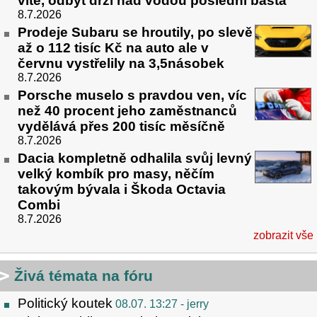
víte, odbyt drží nad vodou poslední bašta
8.7.2026
Prodeje Subaru se hroutily, po slevě
až o 112 tisíc Kč na auto ale v
červnu vystřelily na 3,5násobek
8.7.2026
Porsche muselo s pravdou ven, víc
než 40 procent jeho zaměstnanců
vydělává přes 200 tisíc měsíčně
8.7.2026
Dacia kompletně odhalila svůj levný
velký kombík pro masy, něčím
takovým bývala i Škoda Octavia
Combi
8.7.2026
zobrazit vše
Živá témata na fóru
Politický koutek
08.07. 13:27
- jerry