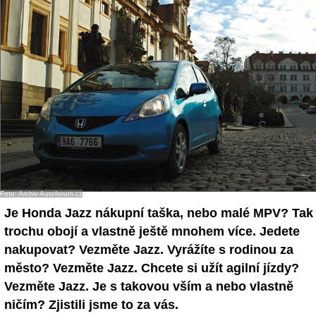
- Ostatní
Diskuzní fórum
Sledujte nás!
Foto: Archiv Autoforum.cz
Je Honda Jazz nákupní taška, nebo malé MPV? Tak
trochu obojí a vlastně ještě mnohem více. Jedete
nakupovat? Vezměte Jazz. Vyrážíte s rodinou za
město? Vezměte Jazz. Chcete si užít agilní jízdy?
Vezměte Jazz. Je s takovou vším a nebo vlastně
ničím? Zjistili jsme to za vás.