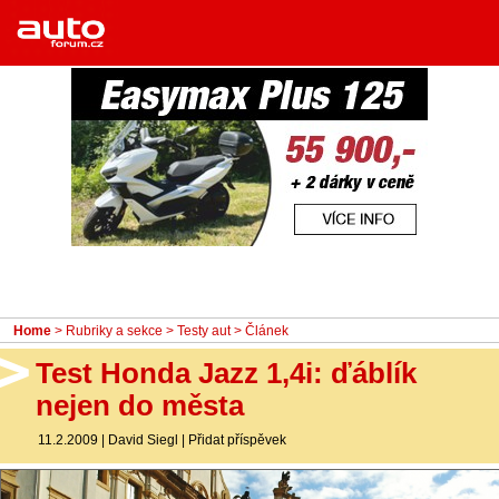
Menu
Home
Rubriky
- Testy aut
- Jízdní dojmy a další testy
- Bleskovky
- Představení
- Fascinace a historie
Home
>
Rubriky a sekce
>
Testy aut
> Článek
- Život řidiče
Test Honda Jazz 1,4i: ďáblík
- Tuning
nejen do města
- Technika
11.2.2009
|
David Siegl
|
Přidat příspěvek
- Zajímavosti