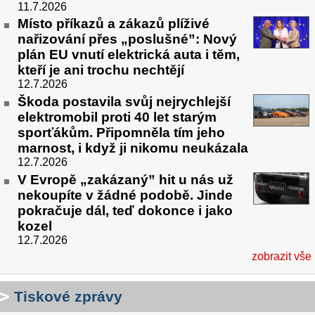
11.7.2026
Místo příkazů a zákazů plíživé
nařizování přes „poslušné”: Nový
plán EU vnutí elektrická auta i těm,
kteří je ani trochu nechtějí
12.7.2026
Škoda postavila svůj nejrychlejší
elektromobil proti 40 let starým
sporťákům. Připomněla tím jeho
marnost, i když ji nikomu neukázala
12.7.2026
V Evropě „zakázaný” hit u nás už
nekoupíte v žádné podobě. Jinde
pokračuje dál, teď dokonce i jako
kozel
12.7.2026
zobrazit vše
Tiskové zprávy