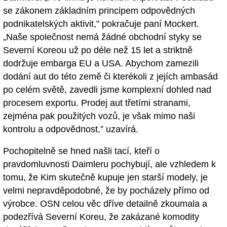
se zákonem základním principem odpovědných
podnikatelských aktivit,” pokračuje paní Mockert.
„Naše společnost nemá žádné obchodní styky se
Severní Koreou už po déle než 15 let a striktně
dodržuje embarga EU a USA. Abychom zamezili
dodání aut do této země či kterékoli z jejích ambasád
po celém světě, zavedli jsme komplexní dohled nad
procesem exportu. Prodej aut třetími stranami,
zejména pak použitých vozů, je však mimo naši
kontrolu a odpovědnost,” uzavírá.
Pochopitelně se hned našli tací, kteří o
pravdomluvnosti Daimleru pochybují, ale vzhledem k
tomu, že Kim skutečně kupuje jen starší modely, je
velmi nepravděpodobné, že by pocházely přímo od
výrobce. OSN celou věc dříve detailně zkoumala a
podezřívá Severní Koreu, že zakázané komodity