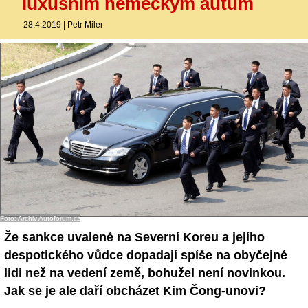
luxusním německým autům
28.4.2019
|
Petr Miler
Foto: Archiv Autoforum.cz
Že sankce uvalené na Severní Koreu a jejího
despotického vůdce dopadají spíše na obyčejné
lidi než na vedení země, bohužel není novinkou.
Jak se je ale daří obcházet Kim Čong-unovi?