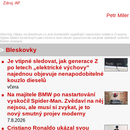
Zdroj:
AP
Petr Miler
Všechny články na Autoforum.cz jsou komentáře vyjadřující stanovisko redakce či autora.
Vyjma článků označených jako inzerce není obsah sponzorován ani jinak obdobně ovlivněn
třetími stranami.
Bleskovky
Je vtipné sledovat, jak generace Z
po letech „elektrické výchovy”
najednou objevuje nenapodobitelné
kouzlo dieselů
včera
Na majitele BMW po nastartování
vyskočil Spider-Man. Zvědaví na něj
nejsou, ale musí si zvykat, je to
nový smutný projev moderny
7.8.2026
Cristiano Ronaldo ukázal svou