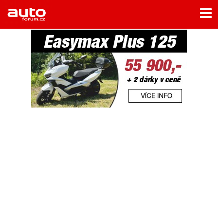
Menu
Home
Rubriky
- Testy aut
- Jízdní dojmy a další testy
- Bleskovky
- Představení
- Fascinace a historie
- Život řidiče
- Tuning
- Technika
- Zajímavosti