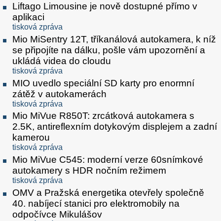
Liftago Limousine je nově dostupné přímo v
aplikaci
tisková zpráva
Mio MiSentry 12T, tříkanálová autokamera, k níž
se připojíte na dálku, pošle vám upozornění a
ukládá videa do cloudu
tisková zpráva
MIO uvedlo speciální SD karty pro enormní
zátěž v autokamerách
tisková zpráva
Mio MiVue R850T: zrcátková autokamera s
2.5K, antireflexním dotykovým displejem a zadní
kamerou
tisková zpráva
Mio MiVue C545: moderní verze 60snímkové
autokamery s HDR nočním režimem
tisková zpráva
OMV a Pražská energetika otevřely společně
40. nabíjecí stanici pro elektromobily na
odpočívce Mikulášov