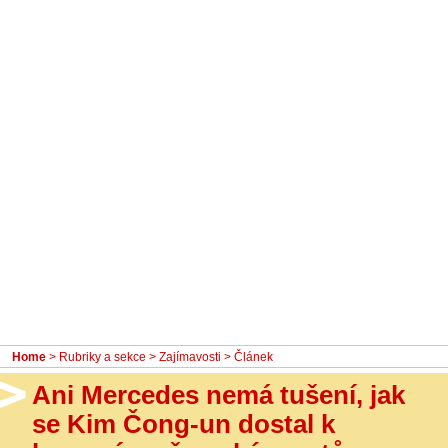
- Ostatní
Diskuzní fórum
Sledujte nás!
Home
>
Rubriky a sekce
>
Zajímavosti
> Článek
Ani Mercedes nemá tušení, jak
se Kim Čong-un dostal k