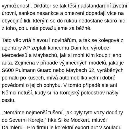
vymoženosti. Diktátor se tak těší nadstandardní životní
úrovni, sankce nesankce a omezení dopadají více na
obyčejné lidi, kterým se do rukou nedostane skoro nic
z toho, co u nás považujeme za běžné.
Tato věc vrtá hlavou i novinářům, a tak se kolegové z
agentury AP zeptali koncernu Daimler, výrobce
Mercedesů a Maybachů, jak si mohl Kim koupit jeho
auta. Zejména v případě výjimečných modelů, jako je
S600 Pulmann Guard nebo Maybach 62, vyráběných
pomalu po kusech, mívá automobilka velmi dobré
povědomí o jejich pohybu. V tomto případě ale ani
Němci netuší, kudy si na Korejský poloostrov našly
cestu.
„Nemáme nejmenší tušení, jak byly tyto vozy dodány
do Severní Koreje,” říká Silke Mockert, mluvčí
Daimleru. „Pro firmu je korektní export aut v souladu