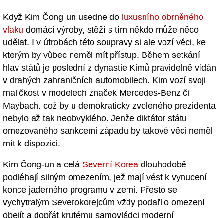
Když Kim Čong-un usedne do
luxusního obrněného
vlaku
domácí výroby, stěží s tím někdo může něco
udělat. I v útrobách této soupravy si ale vozí věci, ke
kterým by vůbec neměl mít přístup. Během setkání
hlav států je poslední z dynastie Kimů pravidelně vídán
v drahých zahraničních automobilech. Kim vozí svoji
maličkost v modelech značek Mercedes-Benz či
Maybach, což by u demokraticky zvoleného prezidenta
nebylo až tak neobvyklého. Jenže diktátor státu
omezovaného sankcemi západu by takové věci neměl
mít k dispozici.
Kim Čong-un a celá
Severní Korea
dlouhodobě
podléhají silným omezením, jež mají vést k vynucení
konce jaderného programu v zemi. Přesto se
vychytralým Severokorejcům vždy podařilo omezení
obejít a dopřát krutému samovládci moderní