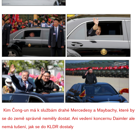
Kim Čong-un má k službám drahé Mercedesy a Maybachy, které by
se do země správně neměly dostat. Ani vedení koncernu Daimler ale
nemá tušení, jak se do KLDR dostaly