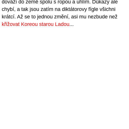
dováží do země spolu s ropou a uhlím. Důkazy ale
chybí, a tak jsou zatím na diktátorovy fígle všichni
krátcí. Až se to jednou změní, asi mu nezbude než
křižovat Koreou starou Ladou
...