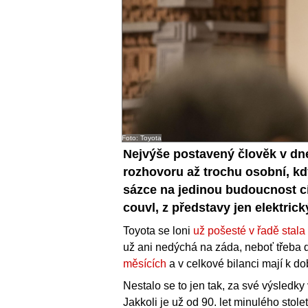
Foto: Toyota
Nejvýše postavený člověk v dne
rozhovoru až trochu osobní, kd
sázce na jedinou budoucnost cí
couvl, z představy jen elektric
Toyota se loni
už pošesté v řadě stala
už ani nedýchá na záda, neboť třeba
měsících
a v celkové bilanci mají k do
Nestalo se to jen tak, za své výsledk
Jakkoli je už od 90. let minulého stole