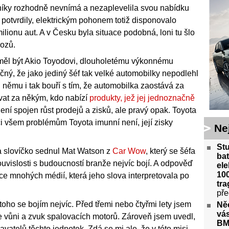
níky rozhodně nevnímá a nezaplevelila svou nabídku
 potvrdily, elektrickým pohonem totiž disponovalo
lionu aut. A v Česku byla situace podobná, loni tu šlo
vozů.
 měl být Akio Toyodovi, dlouholetému výkonnému
děčný, že jako jediný šéf tak velké automobilky nepodlehl
ti němu i tak bouří s tím, že automobilka zaostává za
vat za někým, kdo nabízí
produkty, jež jej jednoznačně
není spojen růst prodejů a zisků, ale pravý opak. Toyota
či všem problémům Toyota imunní není, její zisky
Ne
St
a slovíčko sednul Mat Watson z
Car Wow
, který se šéfa
bat
uvislosti s budoucností branže nejvíc bojí. A odpověď
ele
100
kce mnohých médií, která jeho slova interpretovala po
tra
pře
 toho se bojím nejvíc. Před třemi nebo čtyřmi lety jsem
Ně
vás
je vůni a zvuk spalovacích motorů. Zároveň jsem uvedl,
BM
vatelů těchto jednotek. Zdá se mi ale, že v této misi