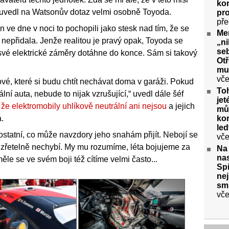
kor
“ uvedl na Watsonův dotaz velmi osobně Toyoda.
pr
pře
on ve dne v noci to pochopili jako stesk nad tím, že se
Me
nepřidala. Jenže realitou je pravý opak, Toyoda se
„ni
seb
h své elektrické záměry dotáhne do konce. Sám si takový
Ot
mu
vče
ové, které si budu chtít nechávat doma v garáži. Pokud
To
lní auta, nebude to nijak vzrušující,“ uvedl dále šéf
jet
že elektromobily uhlíkově neutrální ani nejsou
a jejich
můž
kor
.
le
í ostatní, co může navzdory jeho snahám přijít. Nebojí se
vče
ní zřetelně nechybí. My mu rozumíme, léta bojujeme za
Na
nas
měle se ve svém boji též cítíme velmi často...
Spi
nej
sm
vče