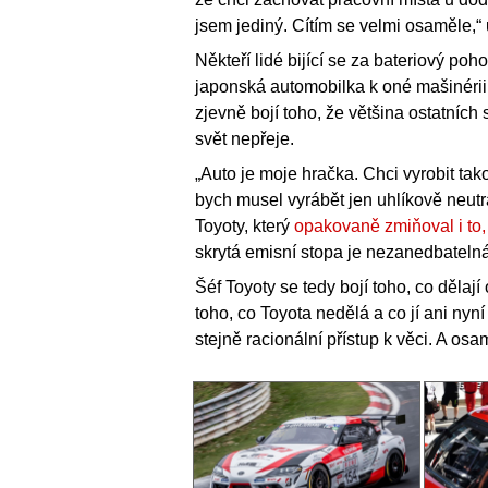
jsem jediný. Cítím se velmi osaměle,
Někteří lidé bijící se za bateriový poh
japonská automobilka k oné mašinérii 
zjevně bojí toho, že většina ostatníc
svět nepřeje.
„Auto je moje hračka. Chci vyrobit tak
bych musel vyrábět jen uhlíkově neutrá
Toyoty, který
opakovaně zmiňoval i to, 
skrytá emisní stopa je nezanedbatelná
Šéf Toyoty se tedy bojí toho, co dělaj
toho, co Toyota nedělá a co jí ani ny
stejně racionální přístup k věci. A osa