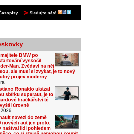
Časopisy
Sledujte nás!
eskovky
 majitele BMW po
tartování vyskočil
der-Man. Zvědaví na něj
sou, ale musí si zvykat, je to nový
utný projev moderny
ra
stiano Ronaldo ukázal
u sbírku superaut, je to
iardové hračkářství té
jvyšší úrovně
.2026
nault navezl do země
 nových aut jen proto,
 naštval lidi pohledem
něco, co si stejně nemohou koupit