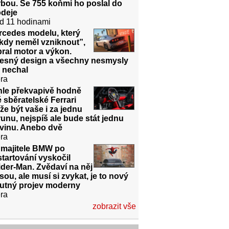
bou. Se 755 koňmi ho poslal do
odeje
d 11 hodinami
rcedes modelu, který
kdy neměl vzniknout”,
ral motor a výkon.
řesný design a všechny nesmysly
 nechal
ra
hle překvapivě hodně
é sběratelské Ferrari
e být vaše i za jednu
unu, nejspíš ale bude stát jednu
dvinu. Anebo dvě
ra
 majitele BMW po
tartování vyskočil
der-Man. Zvědaví na něj
sou, ale musí si zvykat, je to nový
utný projev moderny
ra
zobrazit vše