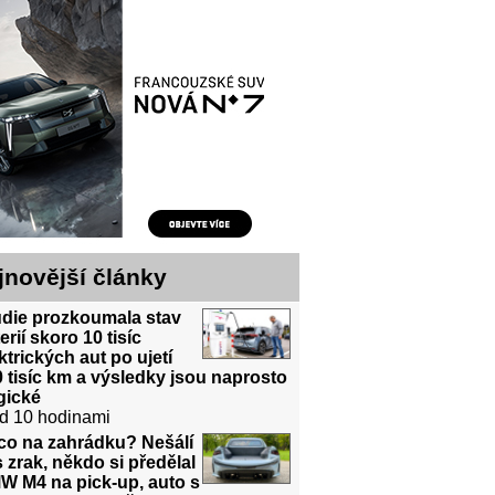
jnovější články
udie prozkoumala stav
erií skoro 10 tisíc
ktrických aut po ujetí
 tisíc km a výsledky jsou naprosto
gické
d 10 hodinami
co na zahrádku? Nešálí
 zrak, někdo si předělal
W M4 na pick-up, auto s