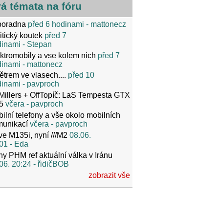
vá témata na fóru
poradna
před 6 hodinami
- mattonecz
itický koutek
před 7
dinami
- Stepan
ktromobily a vse kolem nich
před 7
dinami
- mattonecz
ětrem ve vlasech....
před 10
dinami
- pavproch
Millers + OffTopíč: LaS Tempesta GTX
5
včera
- pavproch
ilní telefony a vše okolo mobilních
munikací
včera
- pavproch
ve M135i, nyní ///M2
08.06.
01
- Eda
y PHM ref aktuální válka v Iránu
06. 20:24
- řidičBOB
zobrazit vše