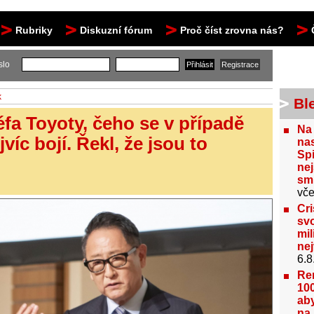
Rubriky
Diskuzní fórum
Proč číst zrovna nás?
slo
k
Bl
éfa Toyoty, čeho se v případě
Na
íc bojí. Řekl, že jsou to
nas
Spi
nej
sm
vče
Cri
svo
mil
ne
6.8
Re
100
aby
na 