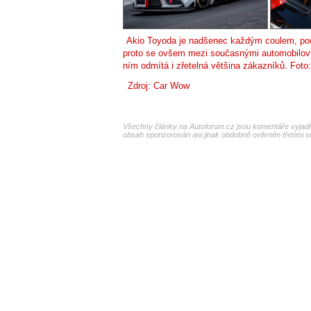
Akio Toyoda je nadšenec každým coulem, pod
proto se ovšem mezi současnými automobilovým
ním odmítá i zřetelná většina zákazníků. Foto
Zdroj:
Car Wow
Všechny články na Autoforum.cz jsou komentáře vyjadřu
obsah sponzorován ani jinak obdobně ovlivněn třetími s