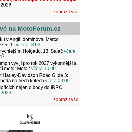
.2026
zobrazit vše
vé na MotoForum.cz
ku v Anglii dominoval Marco
zzecchi
včera 18:03
rychlejším Holgado, 13. Salač
včera
47
umph vyvíjí pro rok 2027 výkonnější a
čí motor Moto2
včera 10:00
t Harley-Davidson Road Glide 3:
boda na třech kolech
včera 08:00
ořicích nejen o body do IRRC
.2026
zobrazit vše