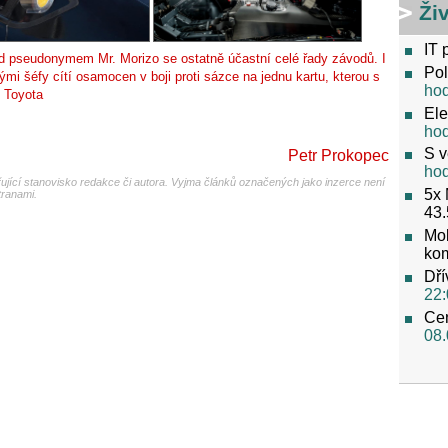
Ži
IT 
 pseudonymem Mr. Morizo se ostatně účastní celé řady závodů. I
Pol
i šéfy cítí osamocen v boji proti sázce na jednu kartu, kterou s
ho
: Toyota
Ele
ho
S v
Petr Prokopec
ho
jící stanovisko redakce či autora. Vyjma článků označených jako inzerce není
5x 
tranami.
43.
Mob
ko
Dří
22:
Cen
08.