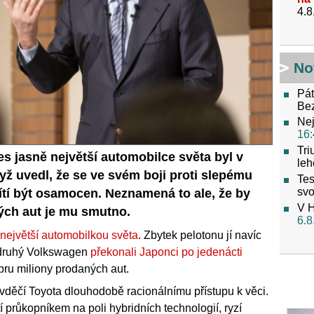
4.8
No
Pát
Be
Nej
16:
Tri
s jasně největší automobilce světa byl v
leh
yž uvedl, že se ve svém boji proti slepému
Tes
svo
tí být osamocen. Neznamená to ale, že by
V H
kých aut je mu smutno.
6.8
 největší automobilkou světa
. Zbytek pelotonu jí navíc
 druhý Volkswagen
překonali Japonci po jedenácti
bru miliony prodaných aut.
y vděčí Toyota dlouhodobě racionálnímu přístupu k věci.
tí průkopníkem na poli hybridních technologií, ryzí