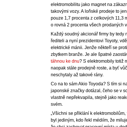
elektromobilitu jako magnet na zákaz
takovými vozy. A loňské prodeje to jen
pouze 1,7 procenta z celkových 11,3 mi
o rovná 2 procenta všech prodaných 
Každý soudný akcionář firmy by tedy
řediteli a nyní prezidentovi Toyoty, v
elektrické mánii. Jenže někteří se pro
zbytkem branže. Je ale špatné zaostá
táhnou ke dnu
? S elektromobily totiž 
naopak stále prodejně roste, a byť vů
neschytaly až takové rány.
Co na to sám Akio Toyoda? S tím si n
japonské značky dotázal, čeho se v so
vlastně nepřekvapila, stejně jako rea
svém.
„Všichni se přiklání k elektromobilům,
byl jediným, kdo řekl médiím, že milu
že chci zachovat pracovní místa u doda