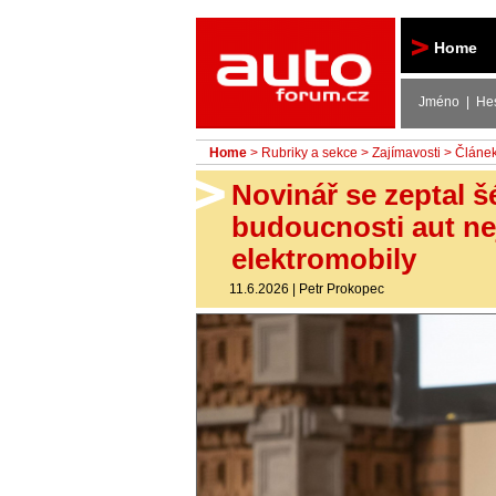
Autoforum
Home
Jméno | He
Home
>
Rubriky a sekce
>
Zajímavosti
> Článe
Novinář se zeptal š
budoucnosti aut nejv
elektromobily
11.6.2026
|
Petr Prokopec