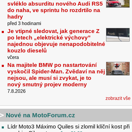
svléklo absurditu nového Audi RS5
do naha, ve sprintu ho rozdrtilo na
hadry
před 3 hodinami
Je vtipné sledovat, jak generace Z
po letech „elektrické výchovy”
najednou objevuje nenapodobitelné
kouzlo dieselů
včera
Na majitele BMW po nastartování
vyskočil Spider-Man. Zvědaví na něj
nejsou, ale musí si zvykat, je to
nový smutný projev moderny
7.8.2026
zobrazit vše
Nové na MotoForum.cz
Lídr Moto3 Máximo Quiles si zlomil klíční kost při