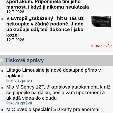
sporťákům. Připomněla tím jeho
marnost, i když ji nikomu neukázala
12.7.2026
V Evropě „zakázaný” hit u nás už
nekoupíte v žádné podobě. Jinde
pokračuje dál, teď dokonce i jako
kozel
12.7.2026
zobrazit vše
Tiskové zprávy
Liftago Limousine je nově dostupné přímo v
aplikaci
tisková zpráva
Mio MiSentry 12T, tříkanálová autokamera, k níž
se připojíte na dálku, pošle vám upozornění a
ukládá videa do cloudu
tisková zpráva
MIO uvedlo speciální SD karty pro enormní