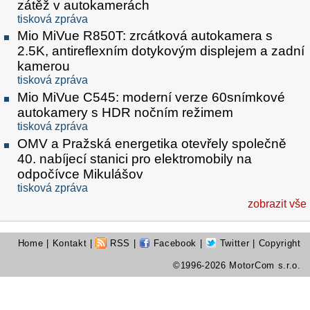
zátěž v autokamerách
tisková zpráva
Mio MiVue R850T: zrcátková autokamera s
2.5K, antireflexním dotykovým displejem a zadní
kamerou
tisková zpráva
Mio MiVue C545: moderní verze 60snímkové
autokamery s HDR nočním režimem
tisková zpráva
OMV a Pražská energetika otevřely společně
40. nabíjecí stanici pro elektromobily na
odpočívce Mikulášov
tisková zpráva
zobrazit vše
Home
|
Kontakt
|
RSS
|
Facebook
|
Twitter
| Copyright
©1996-2026 MotorCom s.r.o.