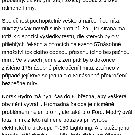
problémy, za kterými stojí toxický odpad z blízké
rafinerie firmy.
Společnost pochopitelně veškerá nařčení odmítá,
důkazy však hovoří silně proti ní. Žalující strana má
totiž k dispozici výsledky testů, dle kterých bylo v
přilehlých řekách a potocích nalezeno 57násobné
množství toxického odpadu přesahujícího bezpečnou
míru. Ve vlasech jedné z žen pak bylo dokonce
zjištěno 175násobné překročení limitu, zatímco v
případě její krve se jednalo o 81násobné překročení
bezpečné míry.
Norsk Hydro má nyní čas do 8. března, aby veškerá
obvinění vyvrátil. Hromadná žaloba je nicméně
problémem nejen pro ni, ale také pro Ford. Modrý ovál
totiž hliník z této rafinerie používá při výrobě
elektrického pick-upu F-150 Lightning. A protože jeho