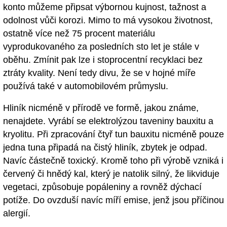
konto můžeme připsat výbornou kujnost, tažnost a
odolnost vůči korozi. Mimo to má vysokou životnost,
ostatně více než 75 procent materiálu
vyprodukovaného za posledních sto let je stále v
oběhu. Zmínit pak lze i stoprocentní recyklaci bez
ztráty kvality. Není tedy divu, že se v hojné míře
používá také v automobilovém průmyslu.
Hliník nicméně v přírodě ve formě, jakou známe,
nenajdete. Vyrábí se elektrolýzou taveniny bauxitu a
kryolitu. Při zpracování čtyř tun bauxitu nicméně pouze
jedna tuna připadá na čistý hliník, zbytek je odpad.
Navíc částečně toxický. Kromě toho při výrobě vzniká i
červený či hnědý kal, který je natolik silný, že likviduje
vegetaci, způsobuje popáleniny a rovněž dýchací
potíže. Do ovzduší navíc míří emise, jenž jsou příčinou
alergií.