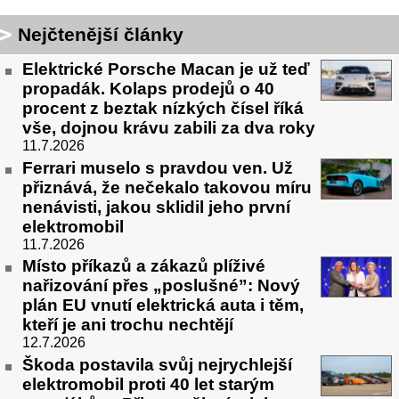
Nejčtenější články
Elektrické Porsche Macan je už teď
propadák. Kolaps prodejů o 40
procent z beztak nízkých čísel říká
vše, dojnou krávu zabili za dva roky
11.7.2026
Ferrari muselo s pravdou ven. Už
přiznává, že nečekalo takovou míru
nenávisti, jakou sklidil jeho první
elektromobil
11.7.2026
Místo příkazů a zákazů plíživé
nařizování přes „poslušné”: Nový
plán EU vnutí elektrická auta i těm,
kteří je ani trochu nechtějí
12.7.2026
Škoda postavila svůj nejrychlejší
elektromobil proti 40 let starým