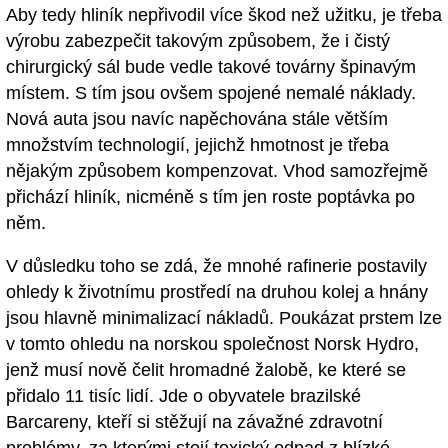
Aby tedy hliník nepřivodil více škod než užitku, je třeba
výrobu zabezpečit takovým způsobem, že i čistý
chirurgický sál bude vedle takové továrny špinavým
místem. S tím jsou ovšem spojené nemalé náklady.
Nová auta jsou navíc napěchována stále větším
množstvím technologií, jejichž hmotnost je třeba
nějakým způsobem kompenzovat. Vhod samozřejmě
přichází hliník, nicméně s tím jen roste poptávka po
něm.
V důsledku toho se zdá, že mnohé rafinerie postavily
ohledy k životnímu prostředí na druhou kolej a hnány
jsou hlavně minimalizací nákladů. Poukázat prstem lze
v tomto ohledu na norskou společnost Norsk Hydro,
jenž musí nově čelit hromadné žalobě, ke které se
přidalo 11 tisíc lidí. Jde o obyvatele brazilské
Barcareny, kteří si stěžují na závažné zdravotní