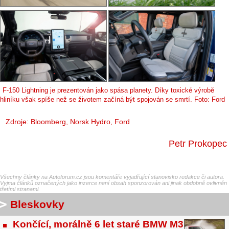
F-150 Lightning je prezentován jako spása planety. Díky toxické výrobě
hliníku však spíše než se životem začíná být spojován se smrtí. Foto: Ford
Zdroje:
Bloomberg
,
Norsk Hydro
, Ford
Petr Prokopec
Všechny články na Autoforum.cz jsou komentáře vyjadřující stanovisko redakce či autora.
Vyjma článků označených jako inzerce není obsah sponzorován ani jinak obdobně ovlivněn
třetími stranami.
Bleskovky
Končící, morálně 6 let staré BMW M3