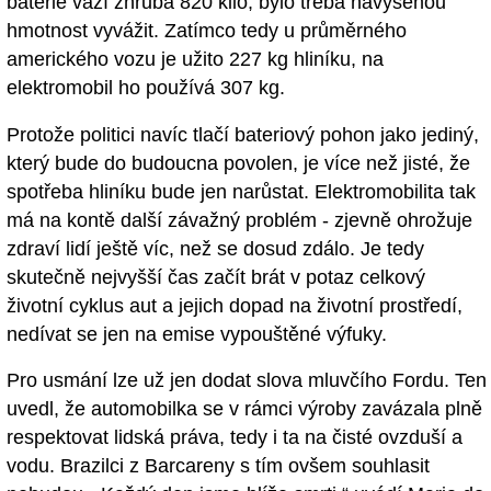
baterie váží zhruba 820 kilo, bylo třeba navýšenou
hmotnost vyvážit. Zatímco tedy u průměrného
amerického vozu je užito 227 kg hliníku, na
elektromobil ho používá 307 kg.
Protože politici navíc tlačí bateriový pohon jako jediný,
který bude do budoucna povolen, je více než jisté, že
spotřeba hliníku bude jen narůstat. Elektromobilita tak
má na kontě další závažný problém - zjevně ohrožuje
zdraví lidí ještě víc, než se dosud zdálo. Je tedy
skutečně nejvyšší čas začít brát v potaz celkový
životní cyklus aut a jejich dopad na životní prostředí,
nedívat se jen na emise vypouštěné výfuky.
Pro usmání lze už jen dodat slova mluvčího Fordu. Ten
uvedl, že automobilka se v rámci výroby zavázala plně
respektovat lidská práva, tedy i ta na čisté ovzduší a
vodu. Brazilci z Barcareny s tím ovšem souhlasit