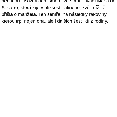
nebudou. „Každý den jsme blíže smrti,“ uvádí Maria do
Socorro, která žije v blízkosti rafinerie, kvůli níž již
přišla o manžela. Ten zemřel na následky rakoviny,
kterou trpí nejen ona, ale i dalších šest lidí z rodiny.