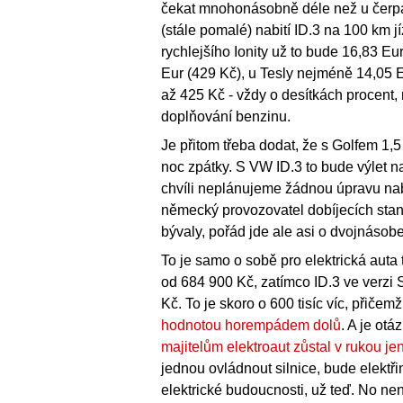
čekat mnohonásobně déle než u čerpací 
(stále pomalé) nabití ID.3 na 100 km 
rychlejšího Ionity už to bude 16,83 Eu
Eur (429 Kč), u Tesly nejméně 14,05 E
až 425 Kč - vždy o desítkách procent,
doplňování benzinu.
Je přitom třeba dodat, že s Golfem 1,5
noc zpátky. S VW ID.3 to bude výlet n
chvíli neplánujeme žádnou úpravu nabíj
německý provozovatel dobíjecích stani
bývaly, pořád jde ale asi o dvojnásob
To je samo o sobě pro elektrická auta t
od 684 900 Kč, zatímco ID.3 ve verzi S
Kč. To je skoro o 600 tisíc víc, přičem
hodnotou horempádem dolů
. A je otá
majitelům elektroaut zůstal v rukou je
jednou ovládnout silnice, bude elektři
elektrické budoucnosti, už teď. No není