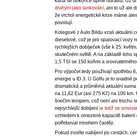
karta se dokonce úplně obrátila. Už d
drahým jako tankování
, ani to už ale d
že vrchol energetické krize máme ale
povolují.
Kolegové z Auto Bildu vzali aktuální c
dieselové, což je pro spalovací vozy r
rychlejších dobíječek (vše k 25. květnu
skutečném světě. A na základě toho s
1,5 TSI se 150 koňmi a srovnatelného
Pro výpočet tedy používají spotřebu 6,
energie u ID.3. U Golfu je to snadné poč
dramatická a průměrná aktuální suma pl
na 11,62 Eur (asi 275 Kč) na 100 km. U
šnečím tempem, což není ani trochu sr
nejrychlejší dobíjení
je totiž ve srov
vzhledem k omezené kapacitě baterií 
potřebovat mnohem častěji.
Pokud zvolíte nabíjení po cestách, cen