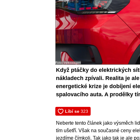
Foto: Volkswagen
Když ptáčky do elektrických sít
nákladech zpívali. Realita je al
energetické krize je dobíjení e
spalovacího auta. A prodělky tím
Neberte tento článek jako výsměch lidem
tím ušetří. Však na současné ceny elek
jezdíme čímkoli. Tak jako tak je ale p