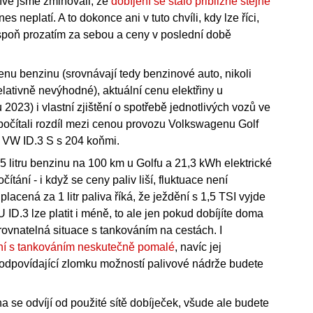
říve jsme zmiňovali, že
dobíjení se stalo přibližně stejně
nes neplatí. A to dokonce ani v tuto chvíli, kdy lze říci,
spoň prozatím za sebou a ceny v poslední době
enu benzinu (srovnávají tedy benzinové auto, nikoli
elativně nevýhodné), aktuální cenu elektřiny u
 2023) i vlastní zjištění o spotřebě jednotlivých vozů ve
počítali rozdíl mezi cenou provozu Volkswagenu Golf
 VW ID.3 S s 204 koňmi.
5 litru benzinu na 100 km u Golfu a 21,3 kWh elektrické
ítání - i když se ceny paliv liší, fluktuace není
acená za 1 litr paliva říká, že ježdění s 1,5 TSI vyjde
 ID.3 lze platit i méně, to ale jen pokud dobíjíte doma
ovnatelná situace s tankováním na cestách. I
nání s tankováním neskutečně pomalé
, navíc jej
odpovídající zlomku možností palivové nádrže budete
a se odvíjí od použité sítě dobíječek, všude ale budete