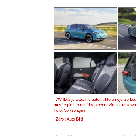
VW ID.3 je aktuálně autem, které nejenže kou
musíte platit o desítky procent víc za „tankov
Foto: Volkswagen
Zdroj:
Auto Bild