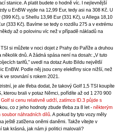
stanice. A platit budete o hodně víc. I nejlevnější
jízdy u EnBW vyjde na 12,99 Eur, tedy asi na 308 Kč. U
r (399 Kč), u Shellu 13,98 Eur (331 Kč), u Allega 18,10
ur (333 Kč). Bavíme se tedy o rozdílu 275 a v extrému
 někdy až o polovinu víc než v případě nákladů na
 TSI si můžete v noci dojet z Prahy do Paříže a druhou
a několik dnů. A žádná spása není na dosah: „V tuto
ecích tarifů,” uvedl na dotaz Auto Bildu největší
c EnBW. Podle něj jsou ceny elektřiny sice nižší, než
ek ve srovnání s rokem 2021.
ristní, je ale třeba dodat, že takový Golf 1,5 TSI koupíte
, kterou brali v potaz Němci, pořídíte až od 1 270 900
ž
Golf si cenu relativně udrží, zatímco ID.3 půjde s
zkou, co z jeho hodnoty zbude třeba za 8 let -
některým
n soubor náhradních dílů
. A pokud by tyto vozy měly
na ještě zatížena oněmi daněmi. Takže vítejte v
 tak krásná, jak nám ji politici malovali?