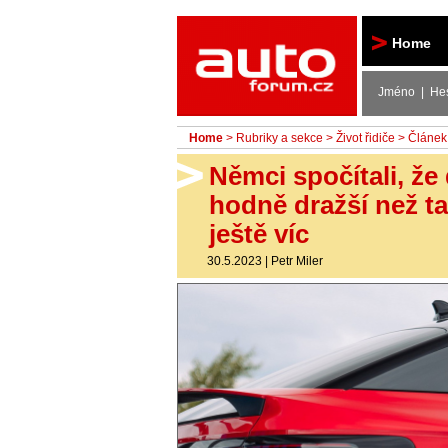
Autoforum
Home
Jméno | He
Home
>
Rubriky a sekce
>
Život řidiče
> Článek
Němci spočítali, že
hodně dražší než ta
ještě víc
30.5.2023
|
Petr Miler