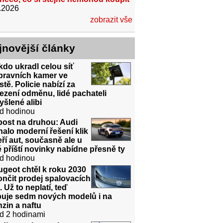
.2026
zobrazit vše
jnovější články
do ukradl celou síť
pravních kamer ve
tě. Policie nabízí za
ezení odměnu, lidé pachateli
šlené alibi
d hodinou
post na druhou: Audi
halo moderní řešení klik
ří aut, současně ale u
 příští novinky nabídne přesně ty
d hodinou
geot chtěl k roku 2030
nčit prodej spalovacích
. Už to neplatí, teď
ibuje sedm nových modelů i na
zin a naftu
d 2 hodinami