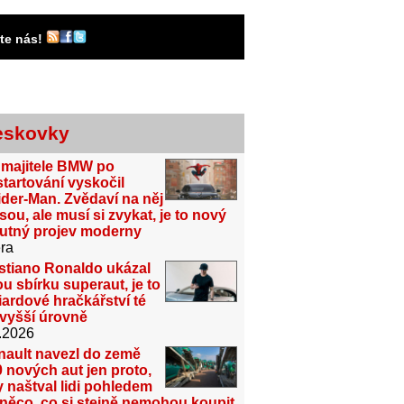
jte nás!
eskovky
 majitele BMW po
tartování vyskočil
der-Man. Zvědaví na něj
sou, ale musí si zvykat, je to nový
utný projev moderny
ra
stiano Ronaldo ukázal
u sbírku superaut, je to
iardové hračkářství té
jvyšší úrovně
.2026
nault navezl do země
 nových aut jen proto,
 naštval lidi pohledem
něco, co si stejně nemohou koupit