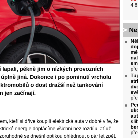
4.8
Ne
Něk
do
měs
nal
smy
í lapali, pěkně jim o nízkých provozních
pře
Tu
e úplně jiná. Dokonce i po pominutí vrcholu
str
lektromobilů o dost dražší než tankování
dve
své
 jen začínají.
pře
Peu
uko
aut
, kteří si dříve koupili elektrická auta v dobré víře, že
sl
ben
trické energie doplácíme všichni bez rozdílu, ať už
pře
ozoruhodné se dnešní optikou ohlédnout o pár let zpět,