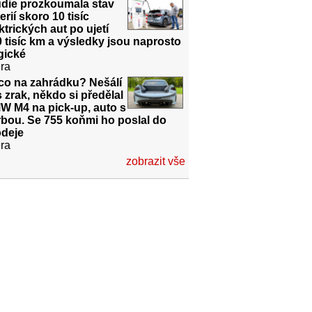
udie prozkoumala stav
erií skoro 10 tisíc
ktrických aut po ujetí
 tisíc km a výsledky jsou naprosto
gické
ra
co na zahrádku? Nešálí
 zrak, někdo si předělal
W M4 na pick-up, auto s
bou. Se 755 koňmi ho poslal do
odeje
ra
zobrazit vše