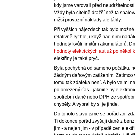
kdy jsme varovali před neudržitelnost
Vždy byla citelně dražší než ta spalova
nižší provozní náklady ale táhly.
Při vyšších nájezdech tak bylo možné
relativně rychle, i když nad nimi na
hodnoty kvůli limitům akumulátorů. Dn
hodnoty elektrických aut už po několika
elektřiny je také pryč.
Byla pochybná od samého počátku, neb
žádným daňovým zatížením. Zatímco vě
tomu tak zdaleka není. A bylo velmi na
po omezený čas - jakmile by elektromob
spotřební daně nebo DPH ze spotřebníc
chyběly. A vybral by si je jinde.
Do tohoto stavu jsme se pořád ani zda
Ti dokonce pořád zvyšují daně z benzin
jim - a nejen jim - v případě cen elektř