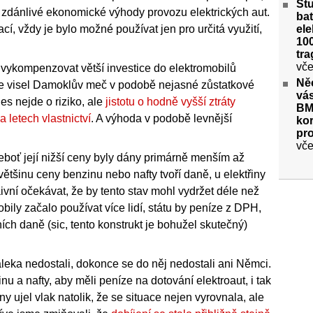
St
í zdánlivé ekonomické výhody provozu elektrických aut.
bat
ele
cí, vždy je bylo možné používat jen pro určitá využití,
100
tra
vče
 vykompenzovat větší investice do elektromobilů
Ně
dále visel Damoklův meč v podobě nejasné zůstatkové
vás
es nejde o riziko, ale
jistotu o hodně vyšší ztráty
BM
 letech vlastnictví
. A výhoda v podobě levnější
kor
pr
vče
oť její nižší ceny byly dány primárně menším až
tšinu ceny benzinu nebo nafty tvoří daně, u elektřiny
ivní očekávat, že by tento stav mohl vydržet déle než
ily začalo používat více lidí, státu by peníze z DPH,
h daně (sic, tento konstrukt je bohužel skutečný)
leka nedostali, dokonce se do něj nedostali ani Němci.
u a nafty, aby měli peníze na dotování elektroaut, i tak
iny ujel vlak natolik, že se situace nejen vyrovnala, ale