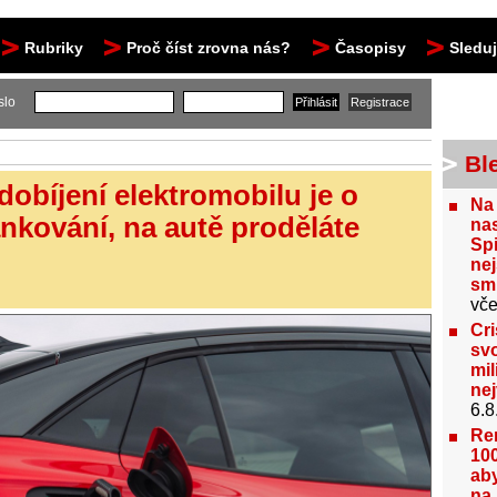
Rubriky
Proč číst zrovna nás?
Časopisy
Sledu
slo
Bl
 dobíjení elektromobilu je o
Na
nkování, na autě proděláte
nas
Spi
nej
sm
vče
Cri
svo
mil
ne
6.8
Re
100
aby
na 