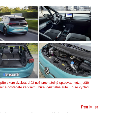
píte skoro dvakrát dráž než srovnatelný spalovací vůz, ještě
ání” a dostanete ke všemu hůře využitelné auto. To se vyplatí...
Petr Miler