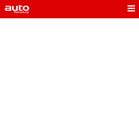
Menu
Home
Rubriky
- Testy aut
- Jízdní dojmy a další testy
- Bleskovky
- Představení
- Fascinace a historie
- Život řidiče
- Tuning
- Technika
- Zajímavosti