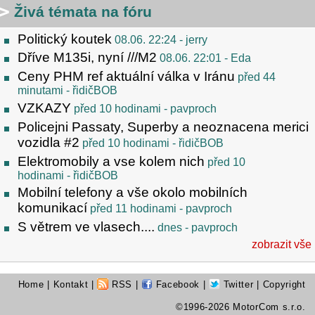
Živá témata na fóru
Politický koutek
08.06. 22:24
- jerry
Dříve M135i, nyní ///M2
08.06. 22:01
- Eda
Ceny PHM ref aktuální válka v Iránu
před 44
minutami
- řidičBOB
VZKAZY
před 10 hodinami
- pavproch
Policejni Passaty, Superby a neoznacena merici
vozidla #2
před 10 hodinami
- řidičBOB
Elektromobily a vse kolem nich
před 10
hodinami
- řidičBOB
Mobilní telefony a vše okolo mobilních
komunikací
před 11 hodinami
- pavproch
S větrem ve vlasech....
dnes
- pavproch
zobrazit vše
Home
|
Kontakt
|
RSS
|
Facebook
|
Twitter
| Copyright
©1996-2026 MotorCom s.r.o.