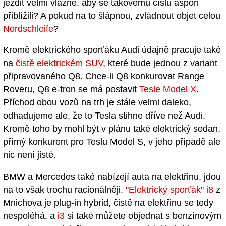
jezdit velmi vlažně, aby se takovému číslu aspoň
přiblížili? A pokud na to šlápnou, zvládnout objet celou
Nordschleife
?
Kromě elektrického sporťáku Audi údajně pracuje také
na
čistě elektrickém SUV
, které bude jednou z variant
připravovaného Q8. Chce-li Q8 konkurovat Range
Roveru, Q8 e-tron se má postavit
Tesle Model X
.
Příchod obou vozů na trh je stále velmi daleko,
odhadujeme ale, že to Tesla stihne dříve než Audi.
Kromě toho by mohl být v plánu také elektrický sedan,
přímý konkurent pro Teslu Model S, v jeho případě ale
nic není jisté.
BMW a Mercedes také nabízejí auta na elektřinu, jdou
na to však trochu racionálněji.
"Elektrický sporťák" i8
z
Mnichova je plug-in hybrid, čistě na elektřinu se tedy
nespoléhá, a
i3
si také můžete objednat s benzínovým