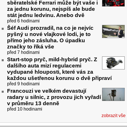
sběratelské Ferrari může být vaše i
za jednu korunu, nejspíš ale bude
stát jednu ledvinu. Anebo dvě
před 6 hodinami
Šéf Audi prozradil, na co je nejvíc
pyšný u nové vlajkové lodi, je to
přímo jeho zásluha. O úpadku
značky to říká vše
před 7 hodinami
Start-stop pryč, mild-hybrid pryč. Z
dalšího auta mizí regulacemi
vydupané hlouposti, které vás za
každou ušetřenou korunu o dvě připraví
před 9 hodinami
Francouzi ve velkém devastují
radary u silnic, z provozu jich vyřadí
v průměru 13 denně
před 10 hodinami
zobrazit vše