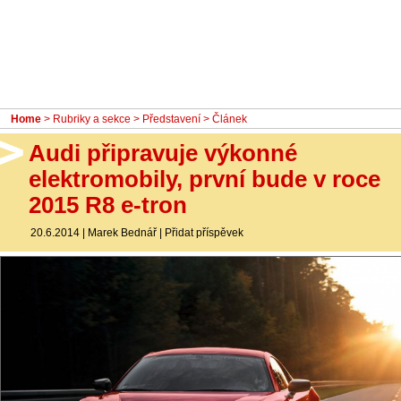
- Ostatní
Diskuzní fórum
Sledujte nás!
Home
>
Rubriky a sekce
>
Představení
> Článek
Audi připravuje výkonné
elektromobily, první bude v roce
2015 R8 e-tron
20.6.2014
|
Marek Bednář
|
Přidat příspěvek