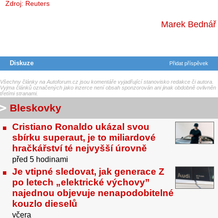
Zdroj:
Reuters
Marek Bednář
Diskuze
Přidat příspěvek
Všechny články na Autoforum.cz jsou komentáře vyjadřující stanovisko redakce či autora.
Vyjma článků označených jako inzerce není obsah sponzorován ani jinak obdobně ovlivněn
třetími stranami.
Bleskovky
Cristiano Ronaldo ukázal svou
sbírku superaut, je to miliardové
hračkářství té nejvyšší úrovně
před 5 hodinami
Je vtipné sledovat, jak generace Z
po letech „elektrické výchovy”
najednou objevuje nenapodobitelné
kouzlo dieselů
včera