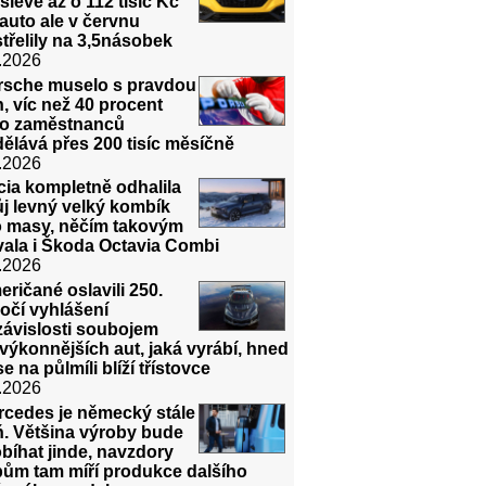
slevě až o 112 tisíc Kč
auto ale v červnu
třelily na 3,5násobek
.2026
rsche muselo s pravdou
, víc než 40 procent
ho zaměstnanců
ělává přes 200 tisíc měsíčně
.2026
ia kompletně odhalila
j levný velký kombík
o masy, něčím takovým
vala i Škoda Octavia Combi
.2026
ričané oslavili 250.
očí vyhlášení
závislosti soubojem
výkonnějších aut, jaká vyrábí, hned
 se na půlmíli blíží třístovce
.2026
rcedes je německý stále
ň. Většina výroby bude
bíhat jinde, navzdory
bům tam míří produkce dalšího