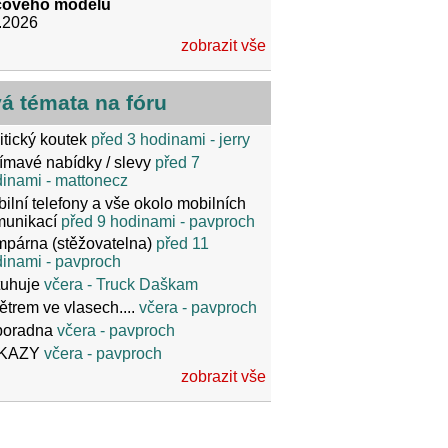
íčového modelu
.2026
zobrazit vše
vá témata na fóru
itický koutek
před 3 hodinami
- jerry
ímavé nabídky / slevy
před 7
dinami
- mattonecz
ilní telefony a vše okolo mobilních
munikací
před 9 hodinami
- pavproch
párna (stěžovatelna)
před 11
dinami
- pavproch
tuhuje
včera
- Truck Daškam
ětrem ve vlasech....
včera
- pavproch
poradna
včera
- pavproch
KAZY
včera
- pavproch
zobrazit vše