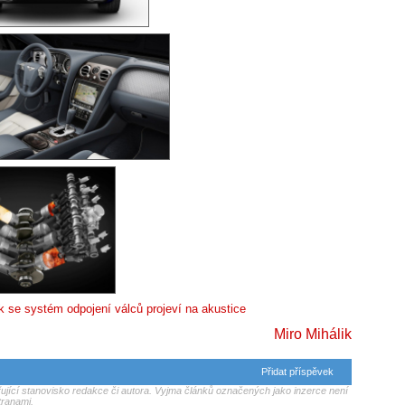
ak se systém odpojení válců projeví na akustice
Miro Mihálik
Přidat příspěvek
jící stanovisko redakce či autora. Vyjma článků označených jako inzerce není
tranami.