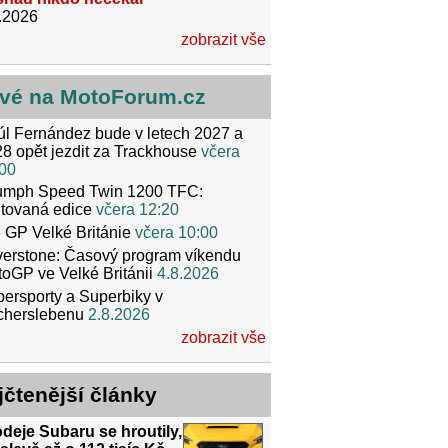
.2026
zobrazit vše
vé na MotoForum.cz
l Fernández bude v letech 2027 a
8 opět jezdit za Trackhouse
včera
00
iumph Speed Twin 1200 TFC:
itovaná edice
včera 12:20
 GP Velké Británie
včera 10:00
verstone: Časový program víkendu
oGP ve Velké Británii
4.8.2026
ersporty a Superbiky v
cherslebenu
2.8.2026
zobrazit vše
jčtenější články
deje Subaru se hroutily,