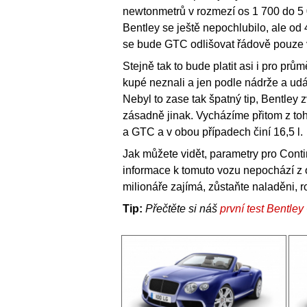
newtonmetrů v rozmezí os 1 700 do 5
Bentley se ještě nepochlubilo, ale o
se bude GTC odlišovat řádově pouze 
Stejně tak to bude platit asi i pro pr
kupé neznali a jen podle nádrže a udá
Nebyl to zase tak špatný tip, Bentley 
zásadně jinak. Vycházíme přitom z toh
a GTC a v obou případech činí 16,5 l.
Jak můžete vidět, parametry pro Cont
informace k tomuto vozu nepochází z o
milionáře zajímá, zůstaňte naladěni, 
Tip:
Přečtěte si náš
první test Bentl