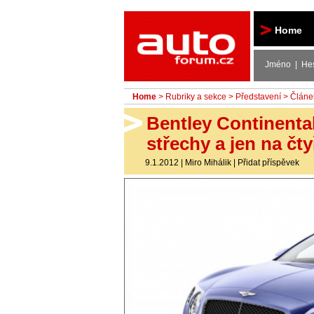
Autoforum
Home
Jméno | He
Home
>
Rubriky a sekce
>
Představení
> Článe
Bentley Continental
střechy a jen na čty
9.1.2012
|
Miro Mihálik
|
Přidat příspěvek