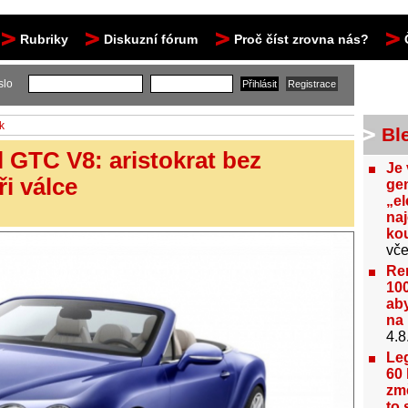
Rubriky
Diskuzní fórum
Proč číst zrovna nás?
slo
k
Bl
 GTC V8: aristokrat bez
Je 
ři válce
gen
„el
na
kou
vče
Re
100
aby
na 
4.8
Le
60 
změ
to 