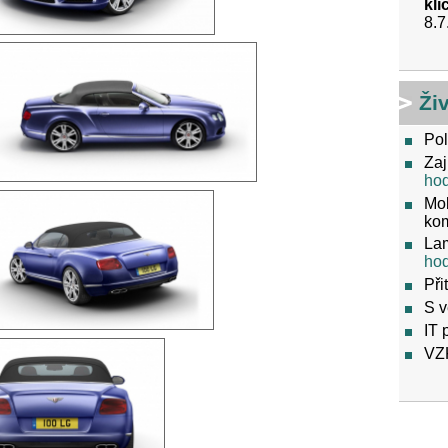
kl
8.7
Ži
Pol
Zaj
ho
Mob
ko
Lam
ho
Při
S v
IT 
VZ