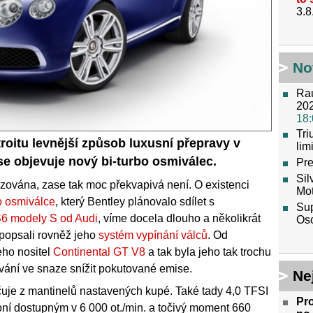
3.8
No
Raú
202
18:
Tr
roitu levnější způsob luxusní přepravy v
lim
se objevuje nový bi-turbo osmiválec.
Pre
Sil
izována, zase tak moc překvapivá není. O existenci
Mot
ho osmiválce
, který Bentley plánovalo sdílet s
Sup
S6 modely S od Audi
, víme docela dlouho a několikrát
Os
 popsali rovněž jeho
systém vypínání válců
. Od
eho nositel
Continental GT V8
a tak byla jeho tak trochu
ání ve snaze snížit pokutované emise.
Ne
čuje z mantinelů nastavených kupé. Také tady 4,0 TFSI
Pro
ní dostupným v 6 000 ot./min. a točivý moment 660