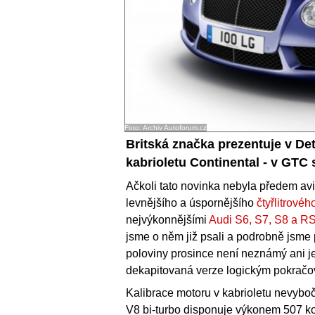
Foto: Archiv Autoforum.cz
Britská značka prezentuje v Det
kabrioletu Continental - v GTC 
Ačkoli tato novinka nebyla předem av
levnějšího a úspornějšího
čtyřlitrové
nejvýkonnějšími
Audi S6, S7, S8 a R
jsme o něm již psali a podrobně jsme
poloviny prosince není neznámý ani j
dekapitovaná verze logickým pokračov
Kalibrace motoru v kabrioletu nevybo
V8 bi-turbo disponuje výkonem 507 ko