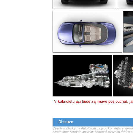
V kabrioletu asi bude zajímavé poslouchat, j
Diskuze
Všechny články na Autoforum.cz jsou komentáře vyjadřu
obsah sponzorován ani jinak obdobně ovlivněn třetími s