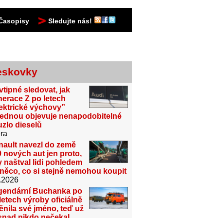
Časopisy
Sledujte nás!
eskovky
vtipné sledovat, jak
erace Z po letech
ektrické výchovy”
jednou objevuje nenapodobitelné
zlo dieselů
ra
nault navezl do země
 nových aut jen proto,
 naštval lidi pohledem
něco, co si stejně nemohou koupit
.2026
gendární Buchanka po
letech výroby oficiálně
nila své jméno, teď už
snad nikdo nečekal