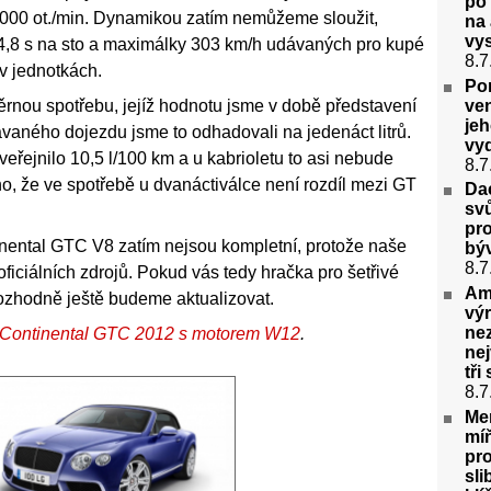
po 
 000 ot./min. Dynamikou zatím nemůžeme sloužit,
na 
vys
d 4,8 s na sto a maximálky 303 km/h udávaných pro kupé
8.7
v jednotkách.
Po
ven
ůměrnou spotřebu, jejíž hodnotu jsme v době představení
je
vaného dojezdu jsme to odhadovali na jedenáct litrů.
vyd
zveřejnilo 10,5 l/100 km a u kabrioletu to asi nebude
8.7
o, že ve spotřebě u dvanáctiválce není rozdíl mezi GT
Dac
svů
pr
inental GTC V8 zatím nejsou kompletní, protože naše
bý
8.7
ficiálních zdrojů. Pokud vás tedy hračka pro šetřivé
Ame
rozhodně ještě budeme aktualizovat.
výr
ne
ey Continental GTC 2012 s motorem W12
.
nej
tři
8.7
Me
mí
pro
sli