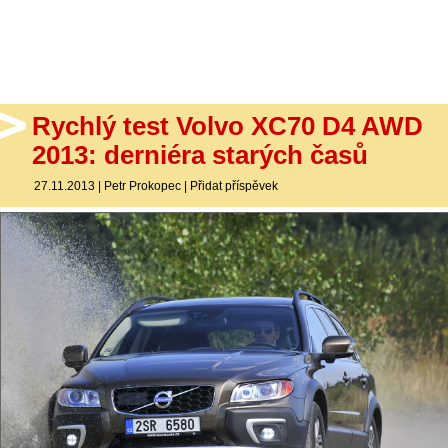
- Ostatní
Diskuzní fórum
Sledujte nás!
Rychlý test Volvo XC70 D4 AWD
2013: derniéra starých časů
27.11.2013
|
Petr Prokopec
|
Přidat příspěvek