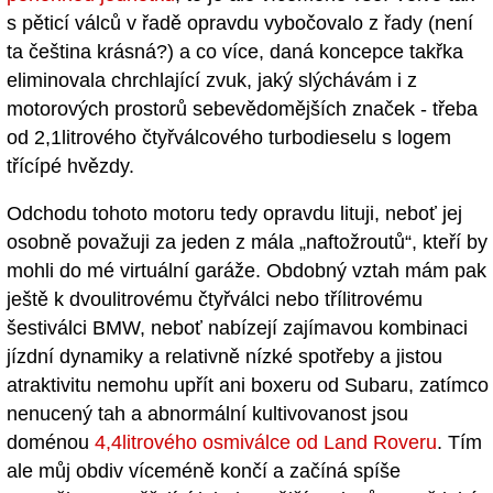
s pěticí válců v řadě opravdu vybočovalo z řady (není
ta čeština krásná?) a co více, daná koncepce takřka
eliminovala chrchlající zvuk, jaký slýchávám i z
motorových prostorů sebevědomějších značek - třeba
od 2,1litrového čtyřválcového turbodieselu s logem
třícípé hvězdy.
Odchodu tohoto motoru tedy opravdu lituji, neboť jej
osobně považuji za jeden z mála „naftožroutů“, kteří by
mohli do mé virtuální garáže. Obdobný vztah mám pak
ještě k dvoulitrovému čtyřválci nebo třílitrovému
šestiválci BMW, neboť nabízejí zajímavou kombinaci
jízdní dynamiky a relativně nízké spotřeby a jistou
atraktivitu nemohu upřít ani boxeru od Subaru, zatímco
nenucený tah a abnormální kultivovanost jsou
doménou
4,4litrového osmiválce od Land Roveru
. Tím
ale můj obdiv víceméně končí a začíná spíše