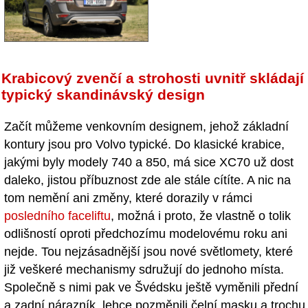
Krabicový zvenčí a strohosti uvnitř skládají
typický skandinávský design
Začít můžeme venkovním designem, jehož základní
kontury jsou pro Volvo typické. Do klasické krabice,
jakými byly modely 740 a 850, má sice XC70 už dost
daleko, jistou příbuznost zde ale stále cítíte. A nic na
tom nemění ani změny, které dorazily v rámci
posledního faceliftu
, možná i proto, že vlastně o tolik
odlišností oproti předchozímu modelovému roku ani
nejde. Tou nejzásadnější jsou nové světlomety, které
již veškeré mechanismy sdružují do jednoho místa.
Společně s nimi pak ve Švédsku ještě vyměnili přední
a zadní nárazník, lehce pozměnili čelní masku a trochu