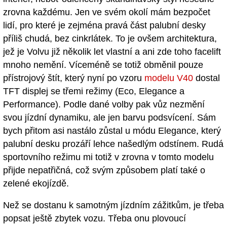
zrovna každému. Jen ve svém okolí mám bezpočet
lidí, pro které je zejména pravá část palubní desky
příliš chudá, bez cinkrlátek. To je ovšem architektura,
jež je Volvu již několik let vlastní a ani zde toho facelift
mnoho nemění. Víceméně se totiž obměnil pouze
přístrojový štít, který nyní po vzoru
modelu V40
dostal
TFT displej se třemi režimy (Eco, Elegance a
Performance). Podle dané volby pak vůz nezmění
svou jízdní dynamiku, ale jen barvu podsvícení. Sám
bych přitom asi nastálo zůstal u módu Elegance, který
palubní desku prozáří lehce našedlým odstínem. Rudá
sportovního režimu mi totiž v zrovna v tomto modelu
přijde nepatřičná, což svým způsobem platí také o
zelené ekojízdě.
Než se dostanu k samotným jízdním zážitkům, je třeba
popsat ještě zbytek vozu. Třeba onu plovoucí