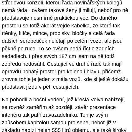
středovou konzoli, kterou řada novinářských kolegů
nemá ráda - ovšem takové ženy ji milují, neboť pro ně
představuje nesmírně praktickou věc. Do daného
prostoru se totiž akorát vejde kabelka, ze které tak
rtěnky, klíče, mince, propisky, bločky a celá řada
dalších serepetiček nelétají po celém voze, ale jsou
pěkně po ruce. To se ovšem nedá říct o zadních
sedadlech. I přes svých 187 cm jsem na ně totiž
zepředu nedosáhl. Cestující ve druhé řadě tak mají
opravdu bohatý prostor pro kolena i hlavu, přičemž
zrovna tohle je jeden z mála vozů, kde si ještě dokážu
představit jízdu v pěti cestujících.
Na pohodlí a boční vedení, jež křesla Volva nabízejí,
se rovněž zaměřím až později, závěr prezentace
interiéru tak patří zavazadelníku. Ten je svým
způsobem kapitolou samou pro sebe, neboť již v
základu nabízí nejen 555 litrů objemu, ale také široký