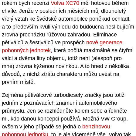
rokem bych recenzi
Volva XC70
měl hotovou během
chvíle. Jenže v posledních měsících můj dlouholetý
vřelý vztah ke švédské automobilce poněkud ochladl,
a to především kvůli výhledu do budoucna neslibujícím
zrovna procházku růžovou zahradou. Eliminace
pětiválců a šestiválců ve prospěch
nové generace
pohonných jednotek
, která počítá maximálně se čtyřmi
válci a dvěma litry objemu, totiž není (alespoň pro
mne) zrovna kýženou novinkou. A to hned z několika
důvodů, z nichž ztrátu charakteru můžu uvést na
prvním místě.
Zejména pětiválcové turbodiesely značky jsou totiž
jedním z poznávacích znamení automobilového
průmyslu. Jen se rozhlédněte kolem sebe a řekněte
mi, kdo danou koncepci používá. Možná VW Group,
ovšem v jeho případě se jedná o
benzinovou
pohonnou jednotku
, to je ale víceméně vše. Volvo tak