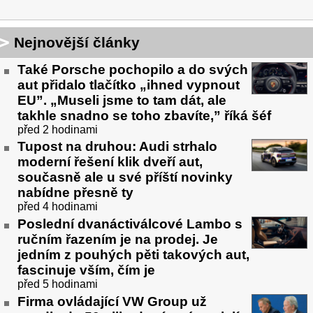
Nejnovější články
Také Porsche pochopilo a do svých
aut přidalo tlačítko „ihned vypnout
EU”. „Museli jsme to tam dát, ale
takhle snadno se toho zbavíte,” říká šéf
před 2 hodinami
Tupost na druhou: Audi strhalo
moderní řešení klik dveří aut,
současně ale u své příští novinky
nabídne přesně ty
před 4 hodinami
Poslední dvanáctiválcové Lambo s
ručním řazením je na prodej. Je
jedním z pouhých pěti takových aut,
fascinuje vším, čím je
před 5 hodinami
Firma ovládající VW Group už