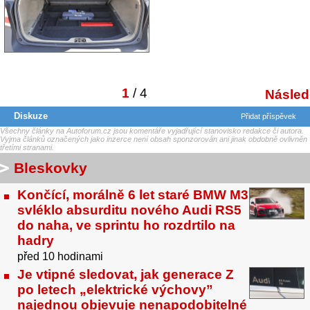
1
/ 4
Následu
Diskuze
Přidat příspěvek
Všechny články na Autoforum.cz jsou komentáře vyjadřující stanovisko redakce či autora.
Vyjma článků označených jako inzerce není obsah sponzorován ani jinak obdobně ovlivněn
třetími stranami.
Bleskovky
Končící, morálně 6 let staré BMW M3
svléklo absurditu nového Audi RS5
do naha, ve sprintu ho rozdrtilo na
hadry
před 10 hodinami
Je vtipné sledovat, jak generace Z
po letech „elektrické výchovy”
najednou objevuje nenapodobitelné