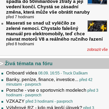
spadla do 50miliardové ztráty a její
vedení končí. Chystá se zásadní
změna, která může vše obrátit naruby
před 7 hodinami
Maserati se snad už vyléčilo ze
zelené nemoci. Chystalo falešný
manuál pro elektromobily, teď chce
návrat motorů V8 a reálného ručního řazení
před 8 hodinami
zobrazit vše
Živá témata na fóru
Onboard videa
08.09. 16:55
- Truck Daškam
Banky, peníze, finance, investice...
před 42
minutami
- pavproch
Porsche - vse o sportovnich modelech
před 3
hodinami
- pavproch
VZKAZY
před 3 hodinami
- pavproch
Výběrové RZ - kdo má lepší úlovek?
před 3