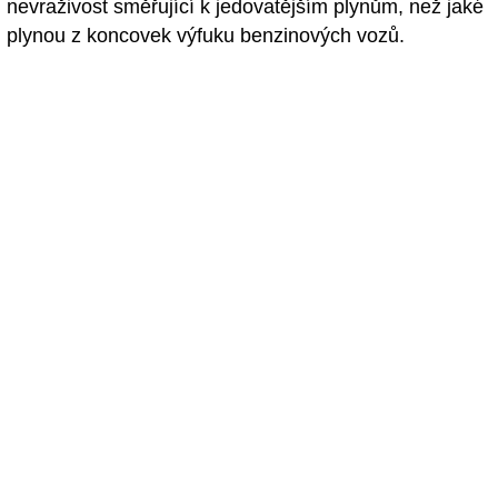
nevraživost směřující k jedovatějším plynům, než jaké
plynou z koncovek výfuku benzinových vozů.