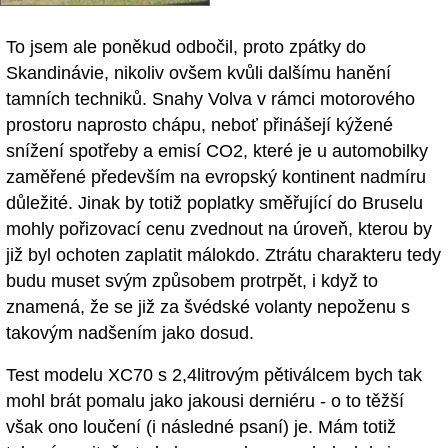
To jsem ale poněkud odbočil, proto zpátky do
Skandinávie, nikoliv ovšem kvůli dalšímu hanění
tamních techniků. Snahy Volva v rámci motorového
prostoru naprosto chápu, neboť přinášejí kýžené
snížení spotřeby a emisí CO2, které je u automobilky
zaměřené především na evropský kontinent nadmíru
důležité. Jinak by totiž poplatky směřující do Bruselu
mohly pořizovací cenu zvednout na úroveň, kterou by
již byl ochoten zaplatit málokdo. Ztrátu charakteru tedy
budu muset svým způsobem protrpět, i když to
znamená, že se již za švédské volanty nepoženu s
takovým nadšením jako dosud.
Test modelu XC70 s 2,4litrovým pětiválcem bych tak
mohl brát pomalu jako jakousi derniéru - o to těžší
však ono loučení (i následné psaní) je. Mám totiž