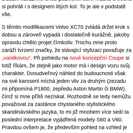
si pohráli i s designem litých kol. To je ale v podstatě
vše.
S těmito modifikacemi Volvo XC70 zvládá držet krok s
dobou a zároveň vypadá i dostatečně kurážně, jakoby
opravdu chtělo projet čímkoliv. Trochu mne proto
zaráží tvrzení značky, že stávající stylizaci považuje za
„vanilkovou“
. Při pohledu na
nové koncepční Coupe
si
totiž říkám, že stejně jako motor má i design vozu svůj
charakter. Dvoudveřový náhled do budoucnosti však
na své karoserii míchá jeden vliv za druhým (zezadu
mi připomíná P1800, zepředu Aston Martin či BMW),
čímž si mne příliš nezískal. Rozhodně se tedy nemůžu
považovat za zastánce chystaného stylistického
skandinávského jazyka, to mi již mnohem více sedí ta
poslední interpretace vyjádřená modely S60 a V60.
Pravdou ovšem je, že především pohled na vzhled je