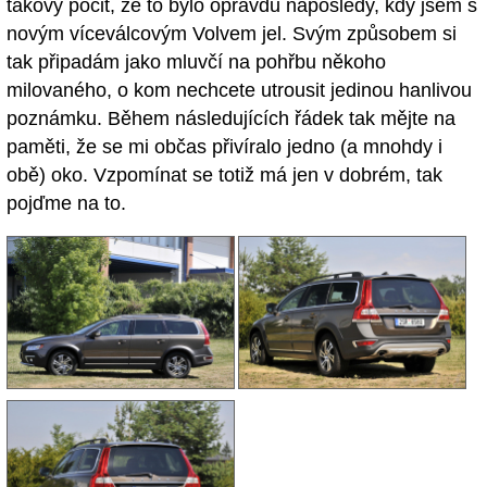
takový pocit, že to bylo opravdu naposledy, kdy jsem s
novým víceválcovým Volvem jel. Svým způsobem si
tak připadám jako mluvčí na pohřbu někoho
milovaného, o kom nechcete utrousit jedinou hanlivou
poznámku. Během následujících řádek tak mějte na
paměti, že se mi občas přivíralo jedno (a mnohdy i
obě) oko. Vzpomínat se totiž má jen v dobrém, tak
pojďme na to.