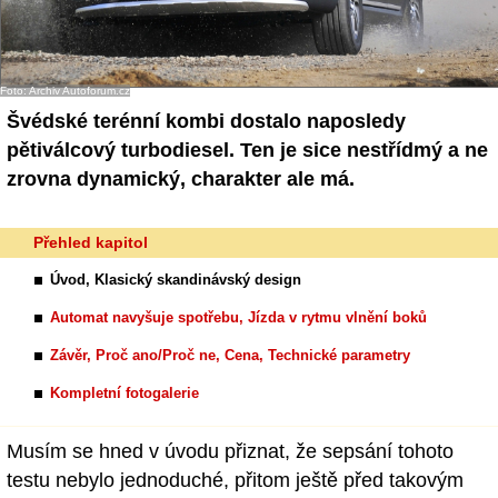
Foto: Archiv Autoforum.cz
Švédské terénní kombi dostalo naposledy
pětiválcový turbodiesel. Ten je sice nestřídmý a ne
zrovna dynamický, charakter ale má.
Přehled kapitol
Úvod, Klasický skandinávský design
Automat navyšuje spotřebu, Jízda v rytmu vlnění boků
Závěr, Proč ano/Proč ne, Cena, Technické parametry
Kompletní fotogalerie
Musím se hned v úvodu přiznat, že sepsání tohoto
testu nebylo jednoduché, přitom ještě před takovým