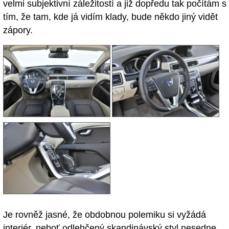
velmi subjektivní záležitostí a již dopředu tak počítám s
tím, že tam, kde já vidím klady, bude někdo jiný vidět
zápory.
Je rovněž jasné, že obdobnou polemiku si vyžádá
interiér, neboť odlehčený skandinávský styl nesedne