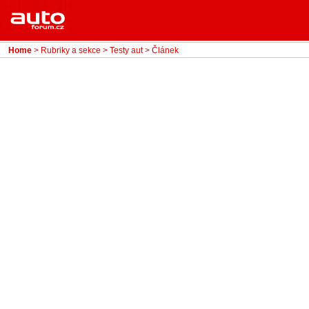
Menu
Home
Rubriky
Home
>
Rubriky a sekce
>
Testy aut
> Článek
- Testy aut
- Jízdní dojmy a další testy
- Bleskovky
- Představení
- Fascinace a historie
- Život řidiče
- Tuning
- Technika
- Zajímavosti