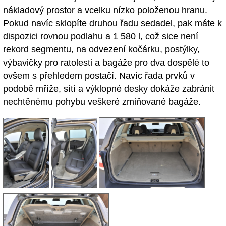
nákladový prostor a vcelku nízko položenou hranu.
Pokud navíc sklopíte druhou řadu sedadel, pak máte k
dispozici rovnou podlahu a 1 580 l, což sice není
rekord segmentu, na odvezení kočárku, postýlky,
výbavičky pro ratolesti a bagáže pro dva dospělé to
ovšem s přehledem postačí. Navíc řada prvků v
podobě mříže, sítí a výklopné desky dokáže zabránit
nechtěnému pohybu veškeré zmiňované bagáže.