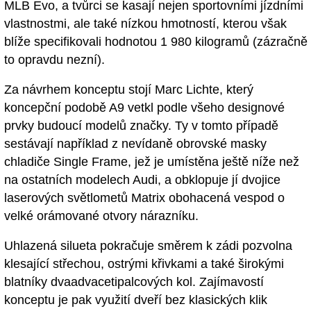
MLB Evo, a tvůrci se kasají nejen sportovními jízdními
vlastnostmi, ale také nízkou hmotností, kterou však
blíže specifikovali hodnotou 1 980 kilogramů (zázračně
to opravdu nezní).
Za návrhem konceptu stojí Marc Lichte, který
koncepční podobě A9 vetkl podle všeho designové
prvky budoucí modelů značky. Ty v tomto případě
sestávají například z nevídaně obrovské masky
chladiče Single Frame, jež je umístěna ještě níže než
na ostatních modelech Audi, a obklopuje jí dvojice
laserových světlometů Matrix obohacená vespod o
velké orámované otvory nárazníku.
Uhlazená silueta pokračuje směrem k zádi pozvolna
klesající střechou, ostrými křivkami a také širokými
blatníky dvaadvacetipalcových kol. Zajímavostí
konceptu je pak využití dveří bez klasických klik