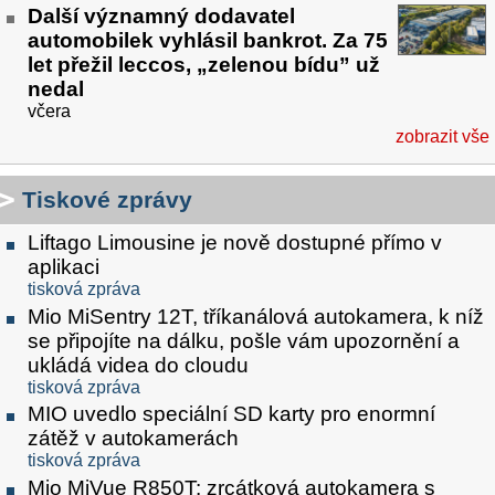
Další významný dodavatel
automobilek vyhlásil bankrot. Za 75
let přežil leccos, „zelenou bídu” už
nedal
včera
zobrazit vše
Tiskové zprávy
Liftago Limousine je nově dostupné přímo v
aplikaci
tisková zpráva
Mio MiSentry 12T, tříkanálová autokamera, k níž
se připojíte na dálku, pošle vám upozornění a
ukládá videa do cloudu
tisková zpráva
MIO uvedlo speciální SD karty pro enormní
zátěž v autokamerách
tisková zpráva
Mio MiVue R850T: zrcátková autokamera s