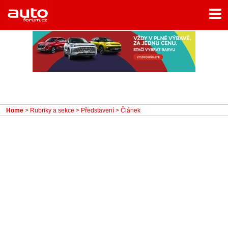
Menu
Home
Rubriky
- Testy aut
- Jízdní dojmy a další testy
- Bleskovky
Home
>
Rubriky a sekce
>
Představení
> Článek
- Představení
- Fascinace a historie
- Život řidiče
- Tuning
- Technika
- Zajímavosti