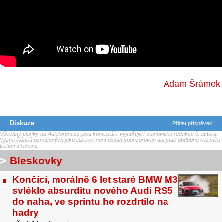
Adam Šrámek
Diskuze
Přidat příspěvek
Všechny články na Autoforum.cz jsou komentáře vyjadřující stanovisko redakce či autora.
Vyjma článků označených jako inzerce není obsah sponzorován ani jinak obdobně ovlivněn
třetími stranami.
Bleskovky
Končící, morálně 6 let staré BMW M3
svléklo absurditu nového Audi RS5
do naha, ve sprintu ho rozdrtilo na
hadry