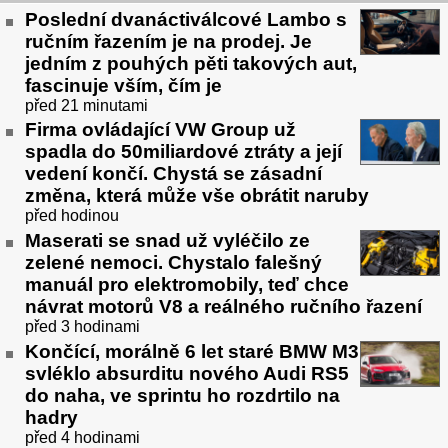
Poslední dvanáctiválcové Lambo s
ručním řazením je na prodej. Je
jedním z pouhých pěti takových aut,
fascinuje vším, čím je
před 21 minutami
Firma ovládající VW Group už
spadla do 50miliardové ztráty a její
vedení končí. Chystá se zásadní
změna, která může vše obrátit naruby
před hodinou
Maserati se snad už vyléčilo ze
zelené nemoci. Chystalo falešný
manuál pro elektromobily, teď chce
návrat motorů V8 a reálného ručního řazení
před 3 hodinami
Končící, morálně 6 let staré BMW M3
svléklo absurditu nového Audi RS5
do naha, ve sprintu ho rozdrtilo na
hadry
před 4 hodinami