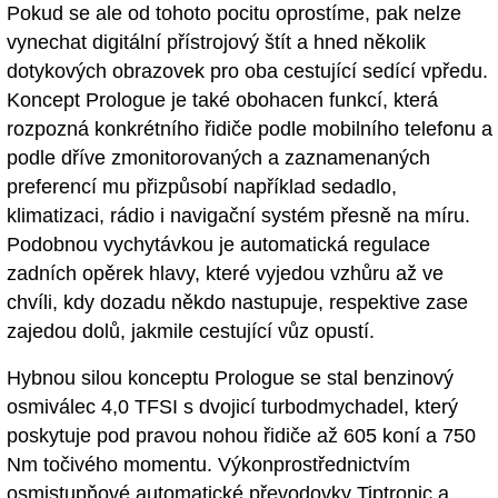
Pokud se ale od tohoto pocitu oprostíme, pak nelze
vynechat digitální přístrojový štít a hned několik
dotykových obrazovek pro oba cestující sedící vpředu.
Koncept Prologue je také obohacen funkcí, která
rozpozná konkrétního řidiče podle mobilního telefonu a
podle dříve zmonitorovaných a zaznamenaných
preferencí mu přizpůsobí například sedadlo,
klimatizaci, rádio i navigační systém přesně na míru.
Podobnou vychytávkou je automatická regulace
zadních opěrek hlavy, které vyjedou vzhůru až ve
chvíli, kdy dozadu někdo nastupuje, respektive zase
zajedou dolů, jakmile cestující vůz opustí.
Hybnou silou konceptu Prologue se stal benzinový
osmiválec 4,0 TFSI s dvojicí turbodmychadel, který
poskytuje pod pravou nohou řidiče až 605 koní a 750
Nm točivého momentu. Výkonprostřednictvím
osmistupňové automatické převodovky Tiptronic a