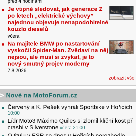
před 4 hodinami
Je vtipné sledovat, jak generace Z
po letech „elektrické výchovy”
najednou objevuje nenapodobitelné
kouzlo dieselů
včera
Na majitele BMW po nastartování
vyskočil Spider-Man. Zvědaví na něj
nejsou, ale musí si zvykat, je to
nový smutný projev moderny
7.8.2026
zobrazit vše
Nové na MotoForum.cz
Červený a K. Pešek vyhráli Sportbike v Hořicích
10:00
Lídr Moto3 Máximo Quiles si zlomil klíční kost při
crashi v Silverstone
včera 21:00
O titulu v ESR se dnes v Hořicích nerozhodlo