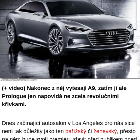
Foto: Archiv Autoforum.cz
(+ video)
Nakonec z něj vytesají A9, zatím ji ale
Prologue jen napovídá ne zcela revolučními
křivkami.
Dnes začínající autosalon v Los Angeles pro nás sice
není tak důležitý jako ten
pařížský
či
ženevský
, přesto
na něm bude svojí premiéru slavit před publikem hned