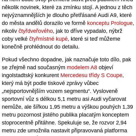
několik novinek, které za zmínku stojí. A jednou z těch
nejvýznamnějších je dlouho přetřásané Audi A9, které
do města andělů dorazilo ve formě
konceptu Prologue
,
nikoliv
čtyřdveřového
, jak to dříve vypadalo, nýbrž
coby velké
čtyřmístné kupé
, které si teď můžeme
konečně prohlédnout do detailu.
Pokud všechno dopadne, jak naznačuje toto dílo, pak
se zřejmě nad současným
modelem A8
objeví
ingolstadtský konkurent
Mercedesu třídy S Coupe
,
který má být podle tiskové zprávy vůbec
„nejsportovnějším vozem segmentu“. Vysloveně
sportovní vůz s délkou 5,1 metru asi Audi vyčarovat
nemůže, ale šířkou 1,95 metru a výškou pouhých 1,39
metru pozornost jistého publika placatým konceptem
stoprocentně přitáhne. Spekuluje se, že rozvor 2,94
metru zde umožnila nastavit připravovaná platforma