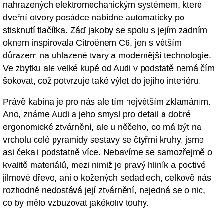
nahrazených elektromechanickým systémem, které
dveřní otvory posádce nabídne automaticky po
stisknutí tlačítka. Záď jakoby se spolu s jejím zadním
oknem inspirovala Citroënem C6, jen s větším
důrazem na uhlazené tvary a modernější technologie.
Ve zbytku ale velké kupé od Audi v podstatě nemá čím
šokovat, což potvrzuje také výlet do jejího interiéru.
Právě kabina je pro nás ale tím největším zklamáním.
Ano, známe Audi a jeho smysl pro detail a dobré
ergonomické ztvárnění, ale u něčeho, co má být na
vrcholu celé pyramidy sestavy se čtyřmi kruhy, jsme
asi čekali podstatně více. Nebavíme se samozřejmě o
kvalitě materiálů, mezi nimiž je pravý hliník a poctivé
jilmové dřevo, ani o kožených sedadlech, celkově nás
rozhodně nedostává její ztvárnění, nejedná se o nic,
co by mělo vzbuzovat jakékoliv touhy.