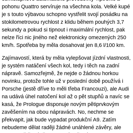
pohonu Quattro servíruje na všechna kola. Velké kupé
je s touto výbavou schopno vystřelit svojí posádku na
stokilometrovou rychlost z klidu během pouhých 3,7
sekundy a pokud si tipnout i maximální rychlost, pak
nelze říci nic jiného než elektronicky omezených 250
km/h. Spotřeba by měla dosahovat jen 8,6 l/100 km.
Zajímavostí, která by měla vylepšovat jízdní vlastnosti,
je systém natáčení všech kol, tedy i těch na zadní
nápravě. Samozřejmě, že nejde o žádnou horkou
novinku, protože tohle už v poslední době používá i
Porsche (jestě dříve to měli třeba Francouzi), ale Audi
na udává úhel natočení kol až o pět stupňů a navíc se
kasá, že Prologue disponuje novým pětiprvkovým
zavěšením na obou nápravách. No, nechme se
překvapit, jak bude vypadat produkční A9. Zatím
nebudeme dělat raději žádné unáhlené závěry, ale