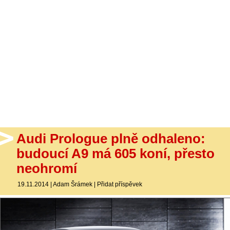
- Ostatní
Diskuzní fórum
Sledujte nás!
Audi Prologue plně odhaleno:
budoucí A9 má 605 koní, přesto
neohromí
19.11.2014
|
Adam Šrámek
|
Přidat příspěvek