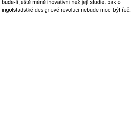
bude-li ještě méně inovativní než její studie, pak o
ingolstadstké designové revoluci nebude moci být řeč.