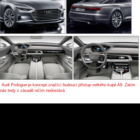
Audi Prologue je koncept značící budoucí přístup velkého kupé A9. Zatím
nás tedy v zásadě ničím nedostává