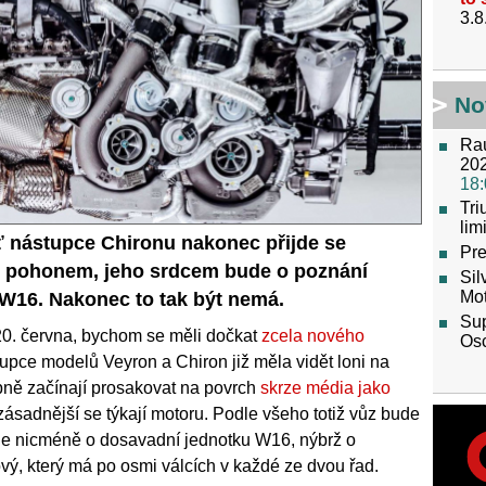
3.8
No
Raú
202
18:
Tr
lim
ť nástupce Chironu nakonec přijde se
Pre
ým pohonem, jeho srdcem bude o poznání
Sil
Mot
í W16. Nakonec to tak být nemá.
Sup
 20. června, bychom se měli dočkat
zcela nového
Os
tupce modelů Veyron a Chiron již měla vidět loni na
upně začínají prosakovat na povrch
skrze média jako
jzásadnější se týkají motoru. Podle všeho totiž vůz bude
de nicméně o dosavadní jednotku W16, nýbrž o
kový, který má po osmi válcích v každé ze dvou řad.