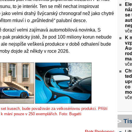
Ele
u, to je interiér. Ten se měl nechat inspirovat
náz
 jako velmi drahý švýcarský chronograf než jako chytré
se 
aut
řitom mluví i o „průhledné“ palubní desce.
ne
étě dorazí velmi zajímavá automobilová novinka. S
vče
pak prakticky jisté, že pod 100 miliony korun nebude
K 
vz
 ale nejspíše veškerá produkce v době odhalení bude
Aud
ýroby dojde až někdy v roce 2026.
rod
ma
vče
Cht
te
ups
co 
mo
vče
ti set kusech, bude považován za velkosériovou produkci. Příští
 k mání pouze v 250 exemplářích. Foto: Bugatti
Ti
Lif
Petr Prokopec