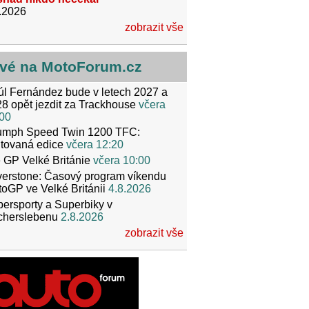
.2026
zobrazit vše
vé na MotoForum.cz
l Fernández bude v letech 2027 a
8 opět jezdit za Trackhouse
včera
00
iumph Speed Twin 1200 TFC:
itovaná edice
včera 12:20
 GP Velké Británie
včera 10:00
verstone: Časový program víkendu
oGP ve Velké Británii
4.8.2026
ersporty a Superbiky v
cherslebenu
2.8.2026
zobrazit vše