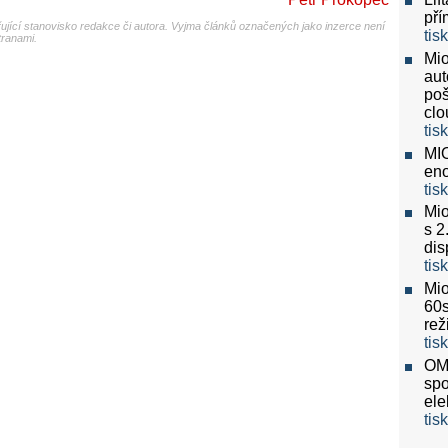
pří
jící stanovisko redakce či autora. Vyjma článků označených jako inzerce není
tis
tranami.
Mio
aut
poš
clo
tis
MIO
eno
tis
Mio
s 2
dis
tis
Mio
60
re
tis
OMV
spo
ele
tis