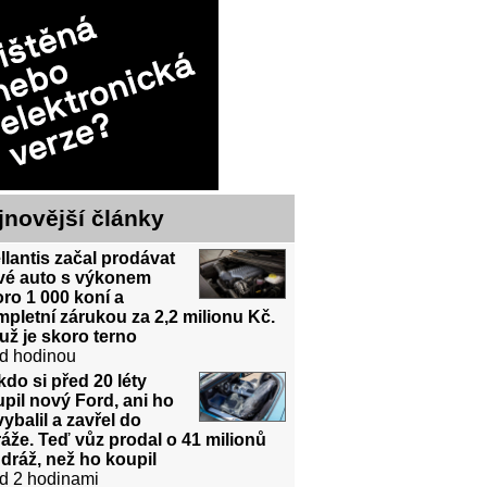
jnovější články
llantis začal prodávat
vé auto s výkonem
ro 1 000 koní a
pletní zárukou za 2,2 milionu Kč.
už je skoro terno
d hodinou
do si před 20 léty
pil nový Ford, ani ho
ybalil a zavřel do
áže. Teď vůz prodal o 41 milionů
dráž, než ho koupil
d 2 hodinami