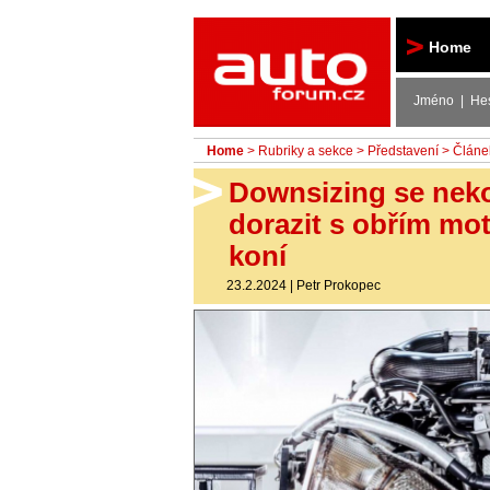
Autoforum
Home
Jméno | He
Home
>
Rubriky a sekce
>
Představení
> Článe
Downsizing se nek
dorazit s obřím mo
koní
23.2.2024
|
Petr Prokopec