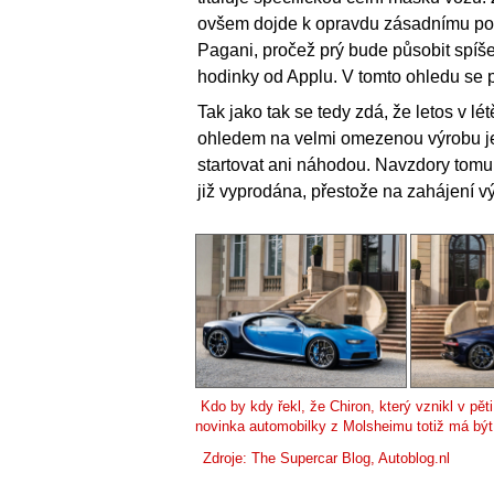
ovšem dojde k opravdu zásadnímu posun
Pagani, pročež prý bude působit spíše
hodinky od Applu. V tomto ohledu se p
Tak jako tak se tedy zdá, že letos v l
ohledem na velmi omezenou výrobu je 
startovat ani náhodou. Navzdory tomu
již vyprodána, přestože na zahájení v
Kdo by kdy řekl, že Chiron, který vznikl v pě
novinka automobilky z Molsheimu totiž má být
Zdroje:
The Supercar Blog
,
Autoblog.nl