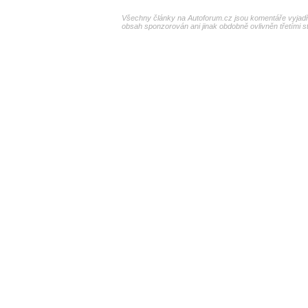
Všechny články na Autoforum.cz jsou komentáře vyjadřu
obsah sponzorován ani jinak obdobně ovlivněn třetími s