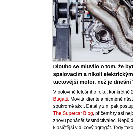
Foto: Bugatti
Dlouho se mluvilo o tom, že by
spalovacím a nikoli elektrick
tuctovější motor, než je dnešn
V polovině letošního roku, konkrétně
Bugatti
. Movitá klientela nicméně nás
soukromé akci. Detaily z ní pak post
The Supercar Blog
, přičemž ty asi ne
znovu pohánět šestnáctiválec. Nepůj
klasičtější vidlicový agregát. Tedy ta