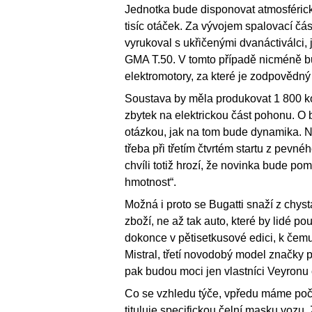
Jednotka bude disponovat atmosférický
tisíc otáček. Za vývojem spalovací čás
vyrukoval s ukřičenými dvanáctiválci, 
GMA T.50. V tomto případě nicméně bu
elektromotory, za které je zodpovědný R
Soustava by měla produkovat 1 800 kon
zbytek na elektrickou část pohonu. O b
otázkou, jak na tom bude dynamika. Ne
třeba při třetím čtvrtém startu z pevné
chvíli totiž hrozí, že novinka bude p
hmotnost“.
Možná i proto se Bugatti snaží z chyst
zboží, ne až tak auto, které by lidé p
dokonce v pětisetkusové edici, k čemuž
Mistral, třetí novodobý model značky p
pak budou moci jen vlastníci Veyronu č
Co se vzhledu týče, vpředu máme počít
tituluje specifickou čelní masku voz