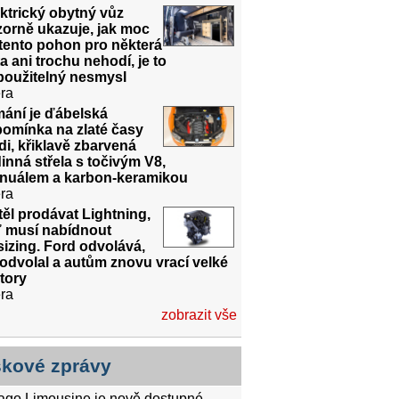
ktrický obytný vůz
orně ukazuje, jak moc
tento pohon pro některá
a ani trochu nehodí, je to
použitelný nesmysl
ra
mání je ďábelská
pomínka na zlaté časy
i, křiklavě zbarvená
inná střela s točivým V8,
nuálem a karbon-keramikou
ra
ěl prodávat Lightning,
ď musí nabídnout
izing. Ford odvolává,
odvolal a autům znovu vrací velké
tory
ra
zobrazit vše
skové zprávy
tago Limousine je nově dostupné