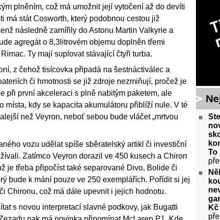
m plněním, což má umožnit její vytočení až do devíti
ti má stát Cosworth, který podobnou cestou již
jenž následně zamířily do Astonu Martin Valkyrie a
de agregát o 8,3litrovém objemu doplněn třemi
imac. Ty mají suplovat stávající čtyři turba.
í, z čehož tisícovka připadá na šestnáctiválec a
ateriích či hmotnosti se již zdroje nezmiňují, pročež je
 při první akceleraci s plně nabitým paketem, ale
Ne
ho místa, kdy se kapacita akumulátoru přiblíží nule. V té
Ste
omalejší než Veyron, neboť sebou bude vláčet „mrtvou
no
sko
kom
aného vozu udělat spíše sběratelský artikl či investiční
To 
oužívali. Zatímco Veyron dorazil ve 450 kusech a Chiron
pře
 je třeba připočíst také separované Divo, Bolide či
Něk
rý bude k mání pouze ve 250 exemplářích. Pořídit si jej
kou
nev
i Chironu, což má dále upevnit i jejich hodnotu.
gar
at s novou interpretací slavné podkovy, jak Bugatti
Kč 
pře
u. Zezadu pak má novinka připomínat McLaren P1. Kde