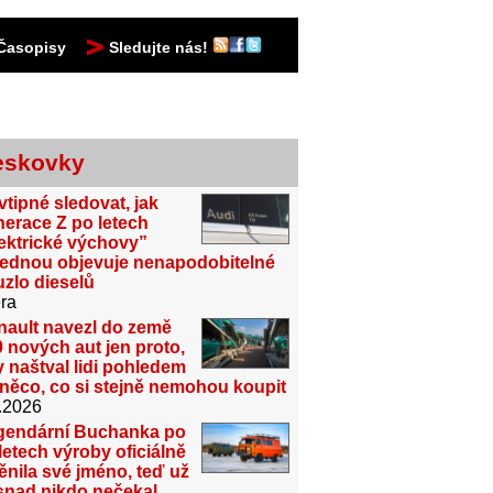
Časopisy
Sledujte nás!
eskovky
vtipné sledovat, jak
erace Z po letech
ektrické výchovy”
jednou objevuje nenapodobitelné
zlo dieselů
ra
nault navezl do země
 nových aut jen proto,
 naštval lidi pohledem
něco, co si stejně nemohou koupit
.2026
gendární Buchanka po
letech výroby oficiálně
nila své jméno, teď už
snad nikdo nečekal