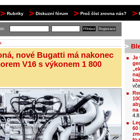
Rubriky
Diskuzní fórum
Proč číst zrovna nás?
slo
k
Bl
oná, nové Bugatti má nakonec
Je 
torem V16 s výkonem 1 800
gen
„el
na
kou
vče
Re
100
aby
na 
4.8
Le
60 
změ
to 