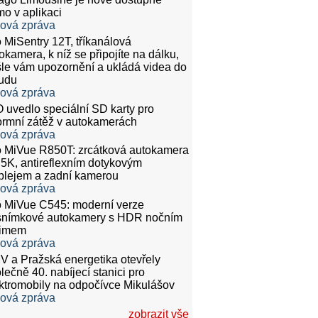
mo v aplikaci
ková zpráva
 MiSentry 12T, tříkanálová
okamera, k níž se připojíte na dálku,
le vám upozornění a ukládá videa do
udu
ková zpráva
 uvedlo speciální SD karty pro
rmní zátěž v autokamerách
ková zpráva
 MiVue R850T: zrcátková autokamera
.5K, antireflexním dotykovým
plejem a zadní kamerou
ková zpráva
 MiVue C545: moderní verze
snímkové autokamery s HDR nočním
žimem
ková zpráva
 a Pražská energetika otevřely
lečně 40. nabíjecí stanici pro
ktromobily na odpočívce Mikulášov
ková zpráva
zobrazit vše